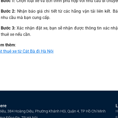
Bước 1:
Chọn loại xe và lịch trình phù hợp với nhu cầu di chuyể
Bước 2:
Nhận báo giá chi tiết từ các hãng vận tải liên kết. B
nhu cầu mà bạn cung cấp.
Bước 3:
Xác nhận đặt xe, bạn sẽ nhận được thông tin xác n
thuê xe nếu cần.
em thêm
:
t thuê xe từ Cát Bà đi Hà Nội
xere
L
Diệu, 384 Hoàng Diệu, Phường Khánh Hội, Quận 4, TP Hồ Chí Minh
H
F
ờng Đống Đa, TP Hà Nội