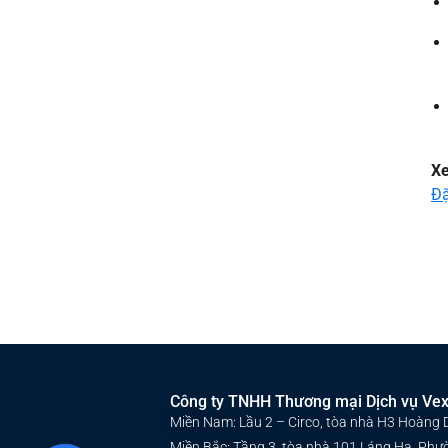
X
Đặ
Công ty TNHH Thương mại Dịch vụ Ve
Miền Nam: Lầu 2 – Circo, tòa nhà H3 Hoàng 
Miền Bắc: Tầng 3, tòa nhà 101 Láng Hạ, Phư