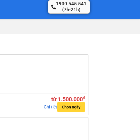
1900 545 541
(7h-21h)
từ 1.500.000
đ
Chi tiết
Chọn ngày