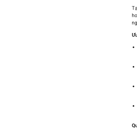
Tạ
ho
ng
Ưu
Qu