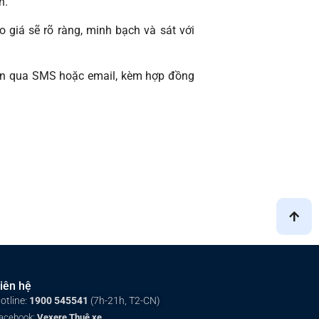
n.
áo giá sẽ rõ ràng, minh bạch và sát với
hận qua SMS hoặc email, kèm hợp đồng
iên hệ
otline:
1900 545541
(7h-21h, T2-CN)
acebook:
Vexere Thuê xe