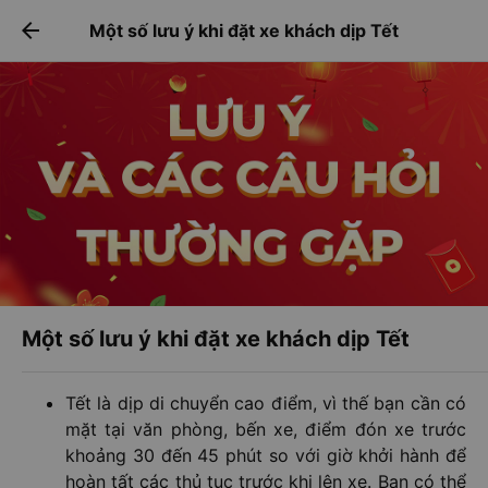
Tải app Vexere ngay!
Tải app Vexere
arrow_back
Một số lưu ý khi đặt xe khách dịp Tết
Mở app
Mở app
Nhận ưu đãi thành viên độc
-30k/ghế khi đặt vé máy bay qua
quyền
app
Một số lưu ý khi đặt xe khách dịp Tết
Tết là dịp di chuyển cao điểm, vì thế bạn cần có
mặt tại văn phòng, bến xe, điểm đón xe trước
khoảng 30 đến 45 phút so với giờ khởi hành để
hoàn tất các thủ tục trước khi lên xe. Bạn có thể