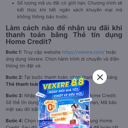
Số lượng mã ưu đãi có giới hạn. Chương trình sẽ
kết thúc khi hết ngân sách khuyến mại mà
không thông báo trước.
Làm cách nào để nhận ưu đãi khi
thanh toán bằng Thẻ tín dụng
Home Credit?
Bước 1:
Truy cập website
https://vexere.com/
hoặc
ứng dụng Vexere. Chọn hành trình di chuyển và điền
thông tin đặt vé.
Bước 2:
Tại bước thanh toán, chọn thanh toán bằng
Thẻ thanh toán quốc tế
.
Bước 3:
Nhập thông tin Thẻ Tín dụng Home Credit:
Số thẻ tín dụng, Tên chủ thẻ, Ngày hết hạn, Mã bảo
mật sau đó bấm
Xác nhận
.
Bước 4:
Chọn sử dụng ưu đãi thẻ Tín dụng Home
Credit. Sau đó chọn
Xác nhận giao dịch
để hoàn tất