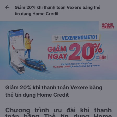
Tải app Vexere ngay!
Tải app Vexere
arrow_back
Giảm 20% khi thanh toán Vexere bằng thẻ
Mở app
Mở app
Nhận ưu đãi thành viên độc
-30k/ghế khi đặt vé máy bay qua
tín dụng Home Credit
quyền
app
Giảm 20% khi thanh toán Vexere bằng
thẻ tín dụng Home Credit
Chương trình ưu đãi khi thanh
toán bằng Thẻ tín dụng Home