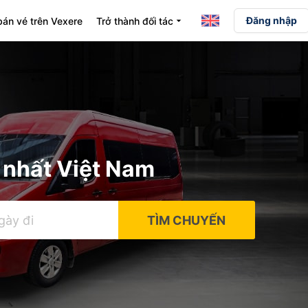
Đăng nhập
án vé trên Vexere
Trở thành đối tác
arrow_drop_down
 nhất Việt Nam
TÌM CHUYẾN