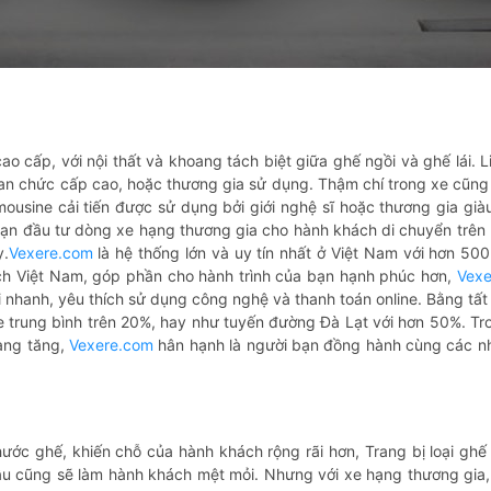
cao cấp, với nội thất và khoang tách biệt giữa ghế ngồi và ghế lái.
 chức cấp cao, hoặc thương gia sử dụng. Thậm chí trong xe cũng có 
mousine cải tiến được sử dụng bởi giới nghệ sĩ hoặc thương gia già
n đầu tư dòng xe hạng thương gia cho hành khách di chuyển trên n
y.
Vexere.com
là hệ thống lớn và uy tín nhất ở Việt Nam với hơn 50
ch Việt Nam, góp phần cho hành trình của bạn hạnh phúc hơn,
Vexe
i nhanh, yêu thích sử dụng công nghệ và thanh toán online. Bằng tất 
trung bình trên 20%, hay như tuyến đường Đà Lạt với hơn 50%. Trong
càng tăng,
Vexere.com
hân hạnh là người bạn đồng hành cùng các n
thước ghế, khiến chỗ của hành khách rộng rãi hơn, Trang bị loại gh
lâu cũng sẽ làm hành khách mệt mỏi. Nhưng với xe hạng thương gia, 