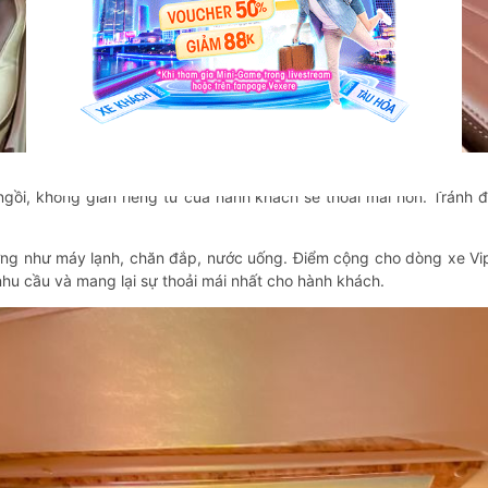
Nội thất xe limousine giường
gồi, không gian riêng tư của hành khách sẽ thoải mái hơn. Tránh 
ờng như máy lạnh, chăn đắp, nước uống. Điểm cộng cho dòng xe Vip l
hu cầu và mang lại sự thoải mái nhất cho hành khách.