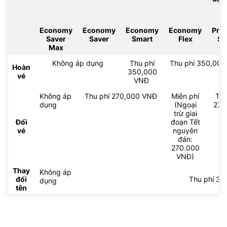
Economy
Economy
Economy
Economy
Pre
Saver
Saver
Smart
Flex
Sm
Max
Không áp dụng
Thu phí
Thu phí 350,000 
Hoàn
350,000
vé
VNĐ
Không áp
Thu phí 270,000 VNĐ
Miễn phí
Thu
dụng
(Ngoại
270
trừ giai
V
Đổi
đoạn Tết
vé
nguyên
đán:
270.000
VNĐ)
Thay
Không áp
đổi
Thu phí 3
dụng
tên