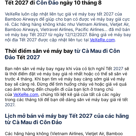
Tết 2027 đi
Côn Đảo
ngày 10 tháng 8
VeXeRe luôn cập nhật liên tục giá vé máy bay tết 2027 của
Bamboo Airways để giúp cho bạn có được vé máy bay giá cực
rẻ. Các hãng hàng không khác như Vietnam Airlines, Vietjet Air,
Bamboo Airways, Vietravel Airlines, Pacific Airlines... đã mở bán
vé máy bay Tết 2027 từ ngày 12/12/2027. Bảng giá vé máy bay
nội địa Tết 2027 được cập nhật liên tục tại
VeXeRe.com
.
Thời điểm săn vé máy bay
từ Cà Mau đi Côn
Đảo
Tết
2027
Bạn nên săn vé máy bay ngay khi vừa có lịch nghỉ Tết
2027
sẽ
là thời điểm đặt vé máy bay giá rẻ nhất hoặc có thể sẽ săn vé
trước 4 tháng. Khi bạn tìm vé máy bay càng sớm giá vé máy
bay sẽ càng rẻ. Đừng để tình huống cháy vé hoặc giá vé quá
cao ảnh hưởng đến chuyến đi của bạn lịch ở trang chủ
của
VeXeRe.com
, chúng tôi liệt kê giá của tất cả các ngày
trong các tháng tới để bạn dễ dàng săn vé máy bay giá rẻ tết
2027
.
Lịch mở bán vé máy bay Tết 2027 của các hãng
từ Cà Mau đi Côn Đảo
Các hãng hàng không (Vietnam Airlines, Vietjet Air, Bamboo