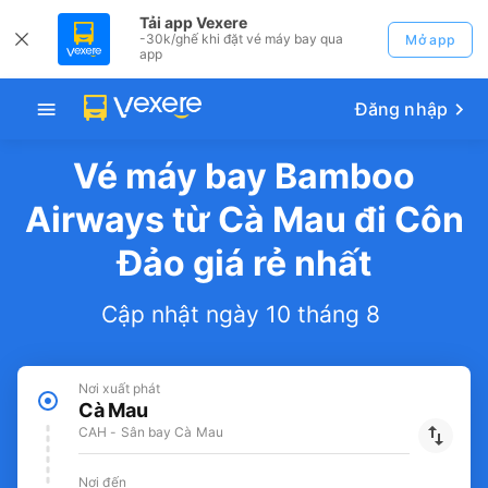
Tải app Vexere
-30k/ghế khi đặt vé máy bay qua
Mở app
app
Đăng nhập
Vé máy bay Bamboo
Airways từ Cà Mau đi Côn
Đảo giá rẻ nhất
Cập nhật ngày 10 tháng 8
Nơi xuất phát
Cà Mau
CAH - Sân bay Cà Mau
Nơi đến