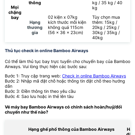
thông
kg / 35 kg / 40
Mọi
kg
chặng
02 kiện x 07kg
Tùy chọn mua
bay
Hạng
kích thước mỗi kiện
thêm: 15kg /
thương
không quá 115cm
20kg / 25kg /
gia
(56 x 36 x 23cm)
30kg / 35kg /
40kg
Thủ tục check in online Bamboo Airways
Có thể làm thủ tục bay trực tuyến cho chuyến bay của Bamboo
Airways. Vui lòng thực hiện các bước sau:
Bước 1: Truy cập trang web:
Check in online Bamboo Airways
Bước 2: Nhập mã đặt chỗ hoặc thông tin đặt chỗ theo hướng
dẫn
Bước 3: Điền thông tin theo yêu cầu
Bước 4: Sao lưu hoặc in thẻ lên tàu
Vé máy bay Bamboo Airways có chính sách hoàn/huỷ/đổi
chuyến như thế nào?
Hạng ghế phổ thông của Bamboo Airways
Hạn
đặc