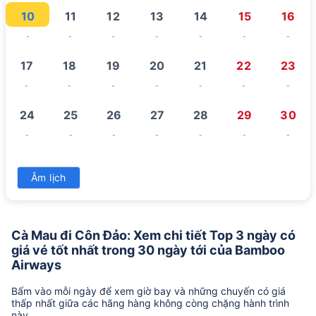
10
11
12
13
14
15
16
-
-
-
-
-
-
-
17
18
19
20
21
22
23
-
-
-
-
-
-
-
24
25
26
27
28
29
30
-
-
-
-
-
-
-
31
Âm lịch
-
Cà Mau đi Côn Đảo: Xem chi tiết Top 3 ngày có
giá vé tốt nhất trong 30 ngày tới của Bamboo
Airways
Bấm vào mỗi ngày để xem giờ bay và những chuyến có giá
thấp nhất giữa các hãng hàng không còng chặng hành trình
này.