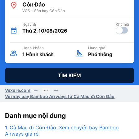
Côn Đảo
VCS - Sân bay Côn Đảo
Ngày đi
Khứ hồi
Thứ 2, 10/08/2026
Hành khách
Hạng ghế
1
Hành khách
Phổ thông
TÌM KIẾM
Vexere.com
Vé máy bay Bamboo Airways từ Cà Mau đi Côn Đảo
Danh mục nội dung
1.
Cà Mau đi Côn Đảo: Xem chuyến bay Bamboo
Airways giá rẻ