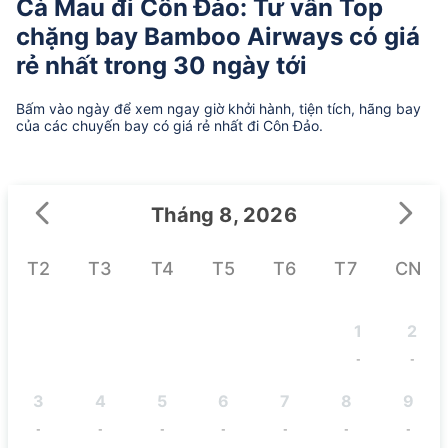
Cà Mau đi Côn Đảo: Tư vấn Top
chặng bay Bamboo Airways có giá
rẻ nhất trong 30 ngày tới
Bấm vào ngày để xem ngay giờ khởi hành, tiện tích, hãng bay
của các chuyến bay có giá rẻ nhất đi Côn Đảo.
Tháng 8, 2026
T2
T3
T4
T5
T6
T7
CN
1
2
-
-
3
4
5
6
7
8
9
-
-
-
-
-
-
-