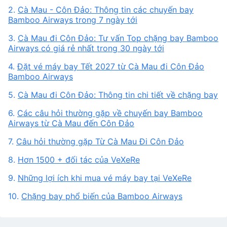
2.
Cà Mau - Côn Đảo: Thông tin các chuyến bay
Bamboo Airways trong 7 ngày tới
3.
Cà Mau đi Côn Đảo: Tư vấn Top chặng bay Bamboo
Airways có giá rẻ nhất trong 30 ngày tới
4.
Đặt vé máy bay Tết 2027 từ Cà Mau đi Côn Đảo
Bamboo Airways
5.
Cà Mau đi Côn Đảo: Thông tin chi tiết về chặng bay
6.
Các câu hỏi thường gặp về chuyến bay Bamboo
Airways từ Cà Mau đến Côn Đảo
7.
Câu hỏi thường gặp Từ Cà Mau Đi Côn Đảo
8.
Hơn 1500 + đối tác của VeXeRe
9.
Những lợi ích khi mua vé máy bay tại VeXeRe
10.
Chặng bay phổ biến của Bamboo Airways