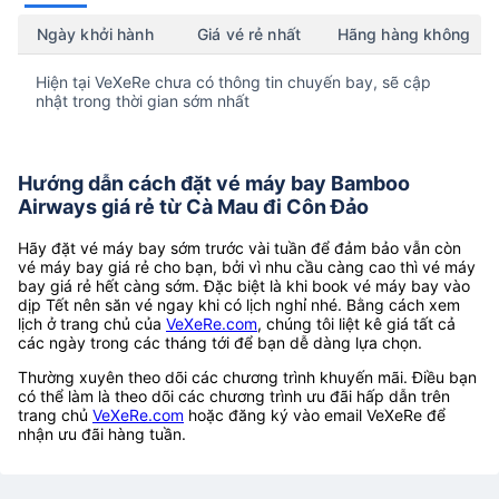
Ngày khởi hành
Giá vé rẻ nhất
Hãng hàng không
Hiện tại VeXeRe chưa có thông tin chuyến bay, sẽ cập
nhật trong thời gian sớm nhất
Hướng dẫn cách đặt vé máy bay Bamboo
Airways giá rẻ từ Cà Mau đi Côn Đảo
Hãy đặt vé máy bay sớm trước vài tuần để đảm bảo vẫn còn
vé máy bay giá rẻ cho bạn, bởi vì nhu cầu càng cao thì vé máy
bay giá rẻ hết càng sớm. Đặc biệt là khi book vé máy bay vào
dịp Tết nên săn vé ngay khi có lịch nghỉ nhé. Bằng cách xem
lịch ở trang chủ của
VeXeRe.com
, chúng tôi liệt kê giá tất cả
các ngày trong các tháng tới để bạn dễ dàng lựa chọn.
Thường xuyên theo dõi các chương trình khuyến mãi. Điều bạn
có thể làm là theo dõi các chương trình ưu đãi hấp dẫn trên
trang chủ
VeXeRe.com
hoặc đăng ký vào email VeXeRe để
nhận ưu đãi hàng tuần.