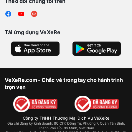
Theo dõi chúng tôi trên
Tải ứng dụng VeXeRe
VeXeRe.com - Chắc vé trong tay cho hành trình
trọn vẹn
Công ty TNHH Thương Mại Dịch Vụ VeXeRe
Địa chỉ đăng ký kinh doanh: 8C Chữ Đồng Tử, Phường 7, Quận Tân Bình,
Thành Phố Hồ Chí Minh, Việt Nam