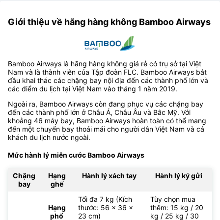
Giới thiệu về hãng hàng không Bamboo Airways
Bamboo Airways là hãng hàng không giá rẻ có trụ sở tại Việt
Nam và là thành viên của Tập đoàn FLC. Bamboo Airways bắt
đầu khai thác các chặng bay nội địa đến các thành phố lớn và
các điểm du lịch tại Việt Nam vào tháng 1 năm 2019.
Ngoài ra, Bamboo Airways còn đang phục vụ các chặng bay
đến các thành phố lớn ở Châu Á, Châu Âu và Bắc Mỹ. Với
khoảng 46 máy bay, Bamboo Airways hoàn toàn có thể mang
đến một chuyến bay thoải mái cho người dân Việt Nam và cả
khách du lịch nước ngoài.
Mức hành lý miễn cước Bamboo Airways
Chặng
Hạng
Hành lý xách tay
Hành lý ký gửi
bay
ghế
Tối đa 7 kg (Kích
Tùy chọn mua
Hạng
thước: 56 x 36 x
thêm: 15 kg / 20
phổ
23 cm)
kg / 25 kg / 30