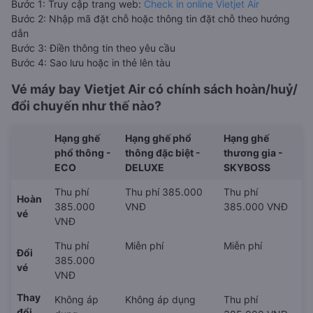
Bước 1: Truy cập trang web:
Check in online Vietjet Air
Bước 2: Nhập mã đặt chỗ hoặc thông tin đặt chỗ theo hướng
dẫn
Bước 3: Điền thông tin theo yêu cầu
Bước 4: Sao lưu hoặc in thẻ lên tàu
Vé máy bay Vietjet Air có chính sách hoàn/huỷ/
đổi chuyến như thế nào?
Hạng ghế
Hạng ghế phổ
Hạng ghế
phổ thông -
thông đặc biệt -
thương gia -
ECO
DELUXE
SKYBOSS
Thu phí
Thu phí 385.000
Thu phí
Hoàn
385.000
VNĐ
385.000 VNĐ
vé
VNĐ
Thu phí
Miễn phí
Miễn phí
Đổi
385.000
vé
VNĐ
Thay
Không áp
Không áp dụng
Thu phí
đổi