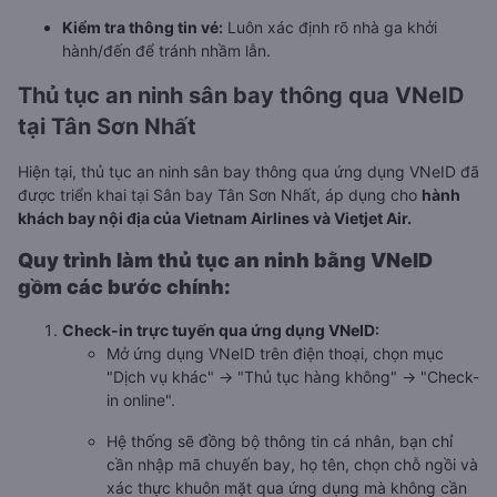
Kiểm tra thông tin vé:
Luôn xác định rõ nhà ga khởi
hành/đến để tránh nhầm lẫn.
Thủ tục an ninh sân bay thông qua VNeID
tại Tân Sơn Nhất
Hiện tại, thủ tục an ninh sân bay thông qua ứng dụng VNeID đã
được triển khai tại Sân bay Tân Sơn Nhất, áp dụng cho
hành
khách bay nội địa của Vietnam Airlines và Vietjet Air.
Quy trình làm thủ tục an ninh bằng VNeID
gồm các bước chính:
Check-in trực tuyến qua ứng dụng VNeID:
Mở ứng dụng VNeID trên điện thoại, chọn mục
"Dịch vụ khác" → "Thủ tục hàng không" → "Check-
in online".
Hệ thống sẽ đồng bộ thông tin cá nhân, bạn chỉ
cần nhập mã chuyến bay, họ tên, chọn chỗ ngồi và
xác thực khuôn mặt qua ứng dụng mà không cần