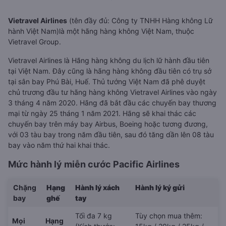
Vietravel Airlines
(tên đầy đủ: Công ty TNHH Hàng không Lữ
hành Việt Nam)là một hãng hàng không Việt Nam, thuộc
Vietravel Group.
Vietravel Airlines là Hãng hàng không du lịch lữ hành đầu tiên
tại Việt Nam. Đây cũng là hãng hàng không đầu tiên có trụ sở
tại sân bay Phú Bài, Huế. Thủ tướng Việt Nam đã phê duyệt
chủ trương đầu tư hãng hàng không Vietravel Airlines vào ngày
3 tháng 4 năm 2020. Hãng đã bắt đầu các chuyến bay thương
mại từ ngày 25 tháng 1 năm 2021. Hãng sẽ khai thác các
chuyến bay trên máy bay Airbus, Boeing hoặc tương đương,
với 03 tàu bay trong năm đầu tiên, sau đó tăng dần lên 08 tàu
bay vào năm thứ hai khai thác.
Mức hành lý miễn cước Pacific Airlines
Chặng
Hạng
Hành lý xách
Hành lý ký gửi
bay
ghế
tay
Tối đa 7 kg
Tùy chọn mua thêm:
Mọi
Hạng