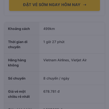
ĐẶT VÉ SỚM NGAY HÔM NAY
➝
Khoảng cách
499km
Thời gian di
1 giờ 27 phút
chuyển
Hãng hàng
Vietnam Airlines, Vietjet Air
không
Số chuyến
8 chuyến / ngày
Giá vé một
678.781 đ
chiều rẻ nhất