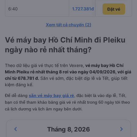
6:40
1.727.381đ
VietJet A
Đặt vé
Đặt vé
Xem tất cả chuyến
(
2
)
Vé máy bay Hồ Chí Minh đi Pleiku
ngày nào rẻ nhất tháng?
Theo dữ liệu giá vé thực tế trên Vexere,
vé máy bay Hồ Chí
Minh Pleiku rẻ nhất tháng 8 rơi vào ngày 04/09/2026, với giá
chỉ từ 678.781 đ.
Săn vé sớm, đặc biệt dịp lễ và Tết, giúp tiết
kiệm đáng kể.
Để dễ dàng
săn vé máy bay giá rẻ
, đặc biệt là vào dịp lễ, Tết,
bạn có thể tham khảo bảng giá vé rẻ nhất trong 60 ngày tới theo
cả lịch dương và lịch âm ngay bên dưới.
Tháng 8
,
2026