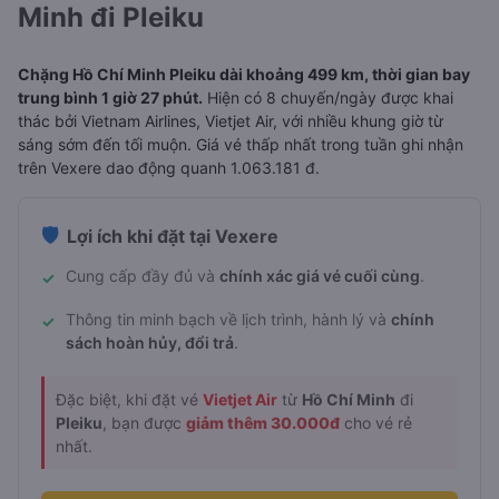
Minh đi Pleiku
Chặng Hồ Chí Minh Pleiku dài khoảng 499 km, thời gian bay
trung bình 1 giờ 27 phút.
Hiện có 8 chuyến/ngày được khai
thác bởi Vietnam Airlines, Vietjet Air, với nhiều khung giờ từ
sáng sớm đến tối muộn. Giá vé thấp nhất trong tuần ghi nhận
trên Vexere dao động quanh 1.063.181 đ.
🛡️
Lợi ích khi đặt tại Vexere
Cung cấp đầy đủ và
chính xác giá vé cuối cùng
.
✓
Thông tin minh bạch về lịch trình, hành lý và
chính
✓
sách hoàn hủy, đổi trả
.
Đặc biệt, khi đặt vé
Vietjet Air
từ
Hồ Chí Minh
đi
Pleiku
, bạn được
giảm thêm 30.000đ
cho vé rẻ
nhất.