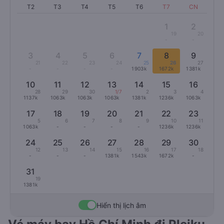
T2
T3
T4
T5
T6
T7
CN
1
2
19
20
-
-
3
4
5
6
7
8
9
21
22
23
24
25
26
27
-
-
-
-
1903k
1672k
1381k
10
11
12
13
14
15
16
28
29
30
1/7
2
3
4
1137k
1063k
1063k
1063k
1381k
1236k
1063k
17
18
19
20
21
22
23
5
6
7
8
9
10
11
1063k
-
-
-
-
1236k
1236k
24
25
26
27
28
29
30
12
13
14
15
16
17
18
-
-
-
1381k
1543k
1672k
-
31
19
1381k
Hiển thị lịch âm