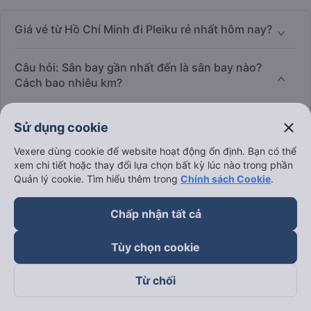
Giá vé từ Hồ Chí Minh đi Pleiku rẻ nhất hôm nay?
Câu hỏi: Sân bay gần nhất đến là sân bay nào?
Cách bao nhiêu km?
Trả lời:
close
Sử dụng cookie
Vexere dùng cookie để website hoạt động ổn định. Bạn có thể
xem chi tiết hoặc thay đổi lựa chọn bất kỳ lúc nào trong phần
Tôi có thể huý chuyến bay từ Hồ Chí Minh đi
Quản lý cookie. Tìm hiểu thêm trong
Chính sách Cookie
.
Pleiku không?
Chấp nhận tất cả
Tôi có thể đổi ngày giờ chuyến bay từ Hồ Chí
Minh đi Pleiku không?
Tùy chọn cookie
Khi nào vé máy bay từ Hồ Chí Minh đi Pleiku rẻ
Từ chối
nhất?