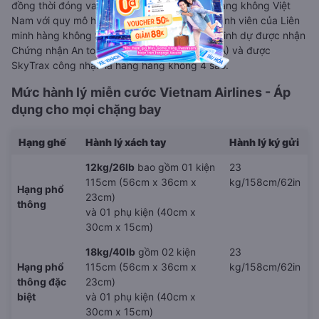
đồng thời đóng vai trò chủ lực trong ngành hàng không Việt
Nam với quy mô hoạt động toàn cầu và là thành viên của Liên
minh hàng không Skyteam. Vietnam Airlines vinh dự được nhận
Chứng nhận An toàn khai thác của IATA (IOSA) và được
SkyTrax công nhận là hãng hàng không 4 sao.
Mức hành lý miễn cước Vietnam Airlines - Áp
dụng cho mọi chặng bay
Hạng ghế
Hành lý xách tay
Hành lý ký gửi
12kg/26lb
bao gồm 01 kiện
23
115cm (56cm x 36cm x
kg/158cm/62in
Hạng phổ
23cm)
thông
và 01 phụ kiện (40cm x
30cm x 15cm)
18kg/40lb
gồm 02 kiện
23
Hạng phổ
115cm (56cm x 36cm x
kg/158cm/62in
thông đặc
23cm)
biệt
và 01 phụ kiện (40cm x
30cm x 15cm)