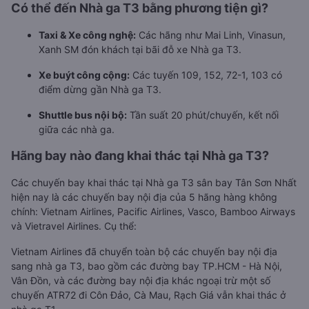
Có thể đến Nhà ga T3 bằng phương tiện gì?
Taxi & Xe công nghệ:
Các hãng như Mai Linh, Vinasun,
Xanh SM đón khách tại bãi đỗ xe Nhà ga T3.
Xe buýt công cộng:
Các tuyến 109, 152, 72-1, 103 có
điểm dừng gần Nhà ga T3.
Shuttle bus nội bộ:
Tần suất 20 phút/chuyến, kết nối
giữa các nhà ga.
Hãng bay nào đang khai thác tại Nhà ga T3?
Các chuyến bay khai thác tại Nhà ga T3 sân bay Tân Sơn Nhất
hiện nay là các chuyến bay nội địa của 5 hãng hàng không
chính: Vietnam Airlines, Pacific Airlines, Vasco, Bamboo Airways
và Vietravel Airlines. Cụ thể:
Vietnam Airlines đã chuyển toàn bộ các chuyến bay nội địa
sang nhà ga T3, bao gồm các đường bay TP.HCM - Hà Nội,
Vân Đồn, và các đường bay nội địa khác ngoại trừ một số
chuyến ATR72 đi Côn Đảo, Cà Mau, Rạch Giá vẫn khai thác ở