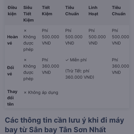
Điều
Siêu
Tiết
Tiêu
Linh
Tiêu
kiện
Tiết
Kiệm
Chuẩn
Hoạt
Chuẩn
Kiệm
✗
Phí
Phí
Phí
Phí
Hoàn
Không
500.000
500.000
500.000
500.000
vé
được
VNĐ
VNĐ
VNĐ
VNĐ
phép
✗
Phí
✓ Miễn phí
Phí
Không
360.000
360.000
Đổi
(Trừ Tết: phí
được
VNĐ
VNĐ
vé
360.000 VNĐ)
phép
Thay
✗ Không áp dụng
đổi
tên
Các thông tin cần lưu ý khi đi máy
bay từ
Sân bay Tân Sơn Nhất