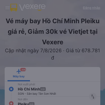
Tải app Vexere ngay!
Tải app Vexere
Đăng nhập
Mở app
Mở app
Nhận ưu đãi thành viên độc
-30k/ghế khi đặt vé máy bay qua
quyền
app
Vé máy bay Hồ Chí Minh Pleiku
giá rẻ, Giảm 30k vé Vietjet tại
Vexere
Cập nhật ngày 7/8/2026 · Giá từ 678.781
đ
-30k
Máy bay
Nơi xuất phát
Hồ Chí Minh
CŨ
SGN - Sân bay Tân Sơn Nhất
import_export
Nơi đến
Pleiku
CŨ