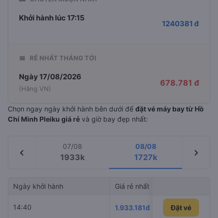
Khởi hành lúc 17:15
1240381 đ
📅
RẺ NHẤT THÁNG TỚI
Ngày 17/08/2026
678.781 đ
(Hãng VN)
Chọn ngay ngày khởi hành bên dưới để
đặt vé máy bay từ Hồ
Chí Minh Pleiku giá rẻ
và giờ bay đẹp nhất:
07/08
08/08
chevron_left
chevron_right
1933k
1727k
Ngày khởi hành
Giá rẻ nhất
Hãng hà
14:40
Vietnam 
1.933.181đ
Đặt vé