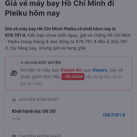
Giá vé máy bay Hồ Chí Minh đi
Pleiku hôm nay
Giá vé máy bay Hồ Chí Minh Pleiku rẻ nhất hôm nay là
678.781 đ.
Nếu bạn chưa chốt ngay, giá vé chặng Hồ Chí Minh
- Pleiku trong tháng 8 dao động từ 678.781 đ đến 4.350.781
đ, tùy hãng bay, khung giờ và hạng ghế.
✨ ƯU ĐÃI ĐỘC QUYỀN
Khi đặt vé máy bay
Vietjet Air
qua
Vexere
, bạn sẽ
🎁
được giảm trực tiếp
-30.000đ
(áp dụng cho vé có
.
giá rẻ nhất)
🌅
CHUYẾN SỚM NHẤT
Khởi hành lúc 06:30
1063181 đ
(VN)
🌃
CHUYẾN MUỘN NHẤT