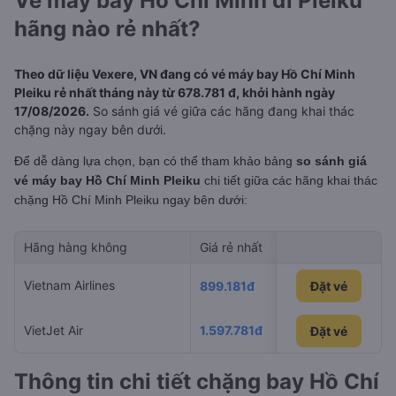
Vé máy bay Hồ Chí Minh đi Pleiku
hãng nào rẻ nhất?
Theo dữ liệu Vexere, VN đang có vé máy bay Hồ Chí Minh
Pleiku rẻ nhất tháng này từ 678.781 đ, khởi hành ngày
17/08/2026.
So sánh giá vé giữa các hãng đang khai thác
chặng này ngay bên dưới.
Để dễ dàng lựa chọn, bạn có thể tham khảo bảng
so sánh giá
vé máy bay Hồ Chí Minh Pleiku
chi tiết giữa các hãng khai thác
chặng Hồ Chí Minh Pleiku
ngay bên dưới:
Hãng hàng không
Giá rẻ nhất
Ngày rẻ nhất 
Vietnam Airlines
04/09/2026
899.181đ
Đặt vé
VietJet Air
1.597.781đ
28/08/2026
Đặt vé
Đặt vé
Thông tin chi tiết chặng bay Hồ Chí