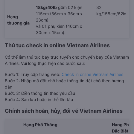
18kg/40lb
gồm 02 kiện
32
115cm (56cm x 36cm x
kg/158cm/62in
Hạng
23cm)
thương gia
và 01 phụ kiện (40cm x
30cm x 15cm).
Thủ tục check in online Vietnam Airlines
Có thể làm thủ tục bay trực tuyến cho chuyến bay của Vietnam
Airlines. Vui lòng thực hiện các bước sau:
Bước 1: Truy cập trang web:
Check in online Vietnam Airlines
Bước 2: Nhập mã đặt chỗ hoặc thông tin đặt chỗ theo hướng
dẫn
Bước 3: Điền thông tin theo yêu cầu
Bước 4: Sao lưu hoặc in thẻ lên tàu
Chính sách hoàn, hủy, đổi vé
Vietnam Airlines
Hạng Phổ Thông
Hạng Phổ 
Đặc Biệt