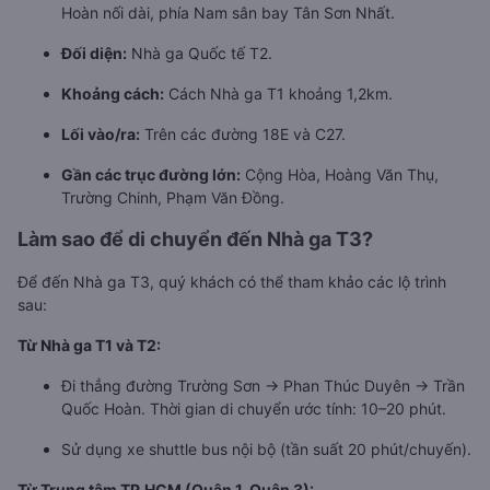
Hoàn nối dài, phía Nam sân bay Tân Sơn Nhất.
Đối diện:
Nhà ga Quốc tế T2.
Khoảng cách:
Cách Nhà ga T1 khoảng 1,2km.
Lối vào/ra:
Trên các đường 18E và C27.
Gần các trục đường lớn:
Cộng Hòa, Hoàng Văn Thụ,
Trường Chinh, Phạm Văn Đồng.
Làm sao để di chuyển đến Nhà ga T3?
Để đến Nhà ga T3, quý khách có thể tham khảo các lộ trình
sau:
Từ Nhà ga T1 và T2:
Đi thẳng đường Trường Sơn → Phan Thúc Duyên → Trần
Quốc Hoàn. Thời gian di chuyển ước tính: 10–20 phút.
Sử dụng xe shuttle bus nội bộ (tần suất 20 phút/chuyến).
Từ Trung tâm TP.HCM (Quận 1, Quận 3):