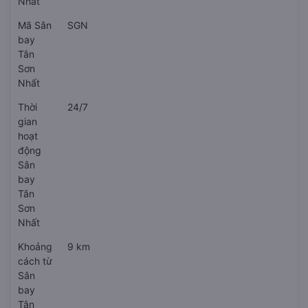
Nhất
Mã Sân
SGN
bay
Tân
Sơn
Nhất
Thời
24/7
gian
hoạt
động
Sân
bay
Tân
Sơn
Nhất
Khoảng
9 km
cách từ
Sân
bay
Tân