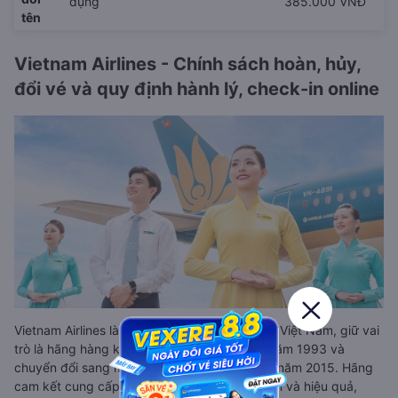
dụng
385.000 VNĐ
tên
Vietnam Airlines - Chính sách hoàn, hủy,
đổi vé và quy định hành lý, check-in online
Vietnam Airlines là Tổng Công ty Hàng không Việt Nam, giữ vai
trò là hãng hàng không quốc gia, thành lập năm 1993 và
chuyển đổi sang mô hình công ty cổ phần từ năm 2015. Hãng
cam kết cung cấp dịch vụ chất lượng, an toàn và hiệu quả,