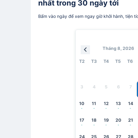
nhất trong 30 ngày tới
Bấm vào ngày để xem ngay giờ khởi hành, tiện tí
Tháng 8, 2026
T2
T3
T4
T5
T6
3
4
5
6
7
10
11
12
13
14
-
-
-
-
-
17
18
19
20
21
-
-
-
-
-
24
25
26
27
28