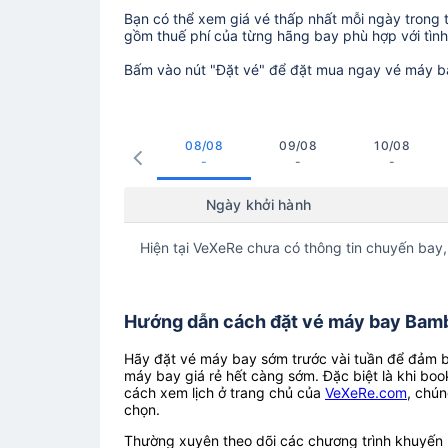
Bạn có thể xem giá vé thấp nhất mỗi ngày trong tr
gồm thuế phí của từng hãng bay phù hợp với tình 
Bấm vào nút "Đặt vé" để đặt mua ngay vé máy b
08/08
09/08
10/08
-
-
-
Ngày khởi hành
Hiện tại VeXeRe chưa có thông tin chuyến bay,
Hướng dẫn cách đặt vé máy bay Bamb
Hãy đặt vé máy bay sớm trước vài tuần để đảm bả
máy bay giá rẻ hết càng sớm. Đặc biệt là khi boo
cách xem lịch ở trang chủ của
VeXeRe.com
, chún
chọn.
Thường xuyên theo dõi các chương trình khuyến m