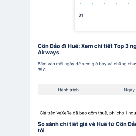
-
-
-
-
-
31
-
Côn Đảo đi Huế: Xem chi tiết Top 3 n
Airways
Bấm vào mỗi ngày để xem giờ bay và những chuy
này.
Hành trình
Ngày
Giá trên VeXeRe đã bao gồm thuế, phí cho 1 ngư
So sánh chi tiết giá vé Huế từ Côn 
tới