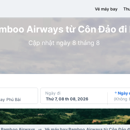
Vé máy bay
Thu
mboo Airways từ Côn Đảo đi H
Cập nhật ngày 8 tháng 8
Ngày đi
Ngày 
Thứ 7, 08 th 08, 2026
(
Không 
ay Phú Bài
y Bamboo Airways
Vé máy bay Bamboo Airways từ Côn Đảo đ