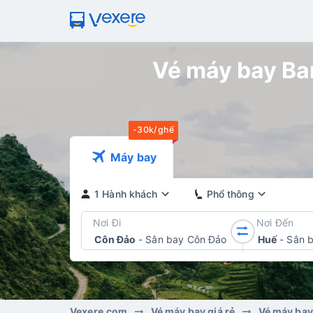
Vé máy bay Ba
-30k/ghế
Máy bay
1 Hành khách
Phổ thông
Nơi Đi
Nơi Đến
Côn Đảo
-
Sân bay Côn Đảo
Huế
-
Sân b
Vexere.com
Vé máy bay giá rẻ
Vé máy ba