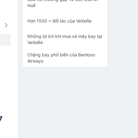
Huế
Hơn 1500 + đối tác của VeXeRe
16/08
17/08
18/08
19/08
20/0
-
-
-
-
-
Những lợi ích khi mua vé máy bay tại
VeXeRe
Chặng bay phổ biến của Bamboo
Airways
7