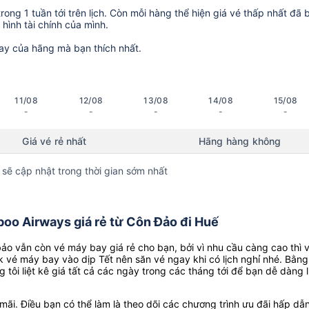
ong 1 tuần tới trên lịch. Còn mỗi hàng thể hiện giá vé thấp nhất đã 
hình tài chính của mình.
ay của hãng mà bạn thích nhất.
11/08
12/08
13/08
14/08
15/08
-
-
-
-
-
Giá vé rẻ nhất
Hãng hàng không
 sẽ cập nhật trong thời gian sớm nhất
oo Airways giá rẻ từ Côn Đảo đi Huế
o vẫn còn vé máy bay giá rẻ cho bạn, bởi vì nhu cầu càng cao thì 
k vé máy bay vào dịp Tết nên săn vé ngay khi có lịch nghỉ nhé. Bằng
g tôi liệt kê giá tất cả các ngày trong các tháng tới để bạn dễ dàng 
ãi. Điều bạn có thể làm là theo dõi các chương trình ưu đãi hấp dẫn