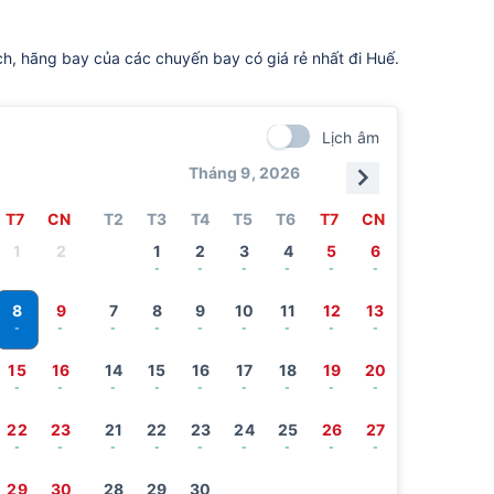
ch, hãng bay của các chuyến bay có giá rẻ nhất đi Huế.
Lịch âm
Tháng 9, 2026
T7
CN
T2
T3
T4
T5
T6
T7
CN
1
2
1
2
3
4
5
6
-
-
-
-
-
-
8
9
7
8
9
10
11
12
13
-
-
-
-
-
-
-
-
-
15
16
14
15
16
17
18
19
20
-
-
-
-
-
-
-
-
-
22
23
21
22
23
24
25
26
27
-
-
-
-
-
-
-
-
-
29
30
28
29
30