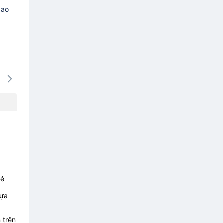
bao
16/08
17/08
18/08
19/08
20/0
-
-
-
-
-
vé
lựa
 trên