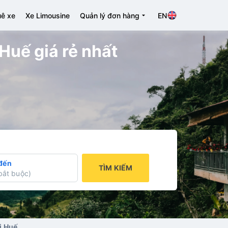
ê xe
Xe Limousine
Quản lý đơn hàng
EN
uế giá rẻ nhất
đến
TÌM KIẾM
bắt buộc
)
i Huế