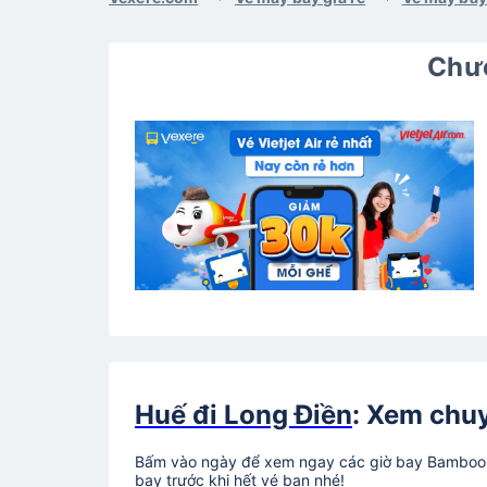
Chươ
Huế đi Long Điền
: Xem chu
Bấm vào ngày để xem ngay các giờ bay Bamboo A
bay trước khi hết vé bạn nhé!