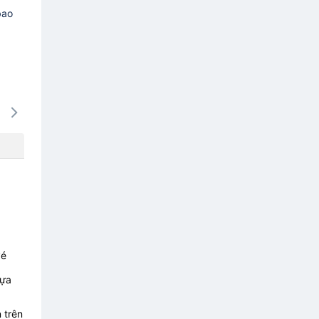
bao
15/08
16/08
17/08
18/08
19/0
-
-
-
-
-
vé
lựa
 trên