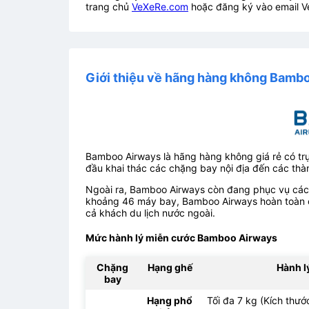
trang chủ
VeXeRe.com
hoặc đăng ký vào email V
Giới thiệu về hãng hàng không Bamb
Bamboo Airways là hãng hàng không giá rẻ có trụ
đầu khai thác các chặng bay nội địa đến các thà
Ngoài ra, Bamboo Airways còn đang phục vụ các 
khoảng 46 máy bay, Bamboo Airways hoàn toàn c
cả khách du lịch nước ngoài.
Mức hành lý miễn cước Bamboo Airways
Chặng
Hạng ghế
Hành l
bay
Hạng phổ
Tối đa 7 kg (Kích thư