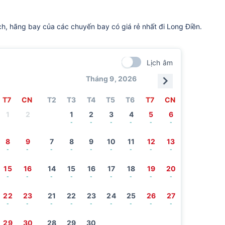
ch, hãng bay của các chuyến bay có giá rẻ nhất đi Long Điền.
Lịch âm
Tháng 9, 2026
T7
CN
T2
T3
T4
T5
T6
T7
CN
1
2
1
2
3
4
5
6
-
-
-
-
-
-
8
9
7
8
9
10
11
12
13
-
-
-
-
-
-
-
-
-
15
16
14
15
16
17
18
19
20
-
-
-
-
-
-
-
-
-
22
23
21
22
23
24
25
26
27
-
-
-
-
-
-
-
-
-
29
30
28
29
30