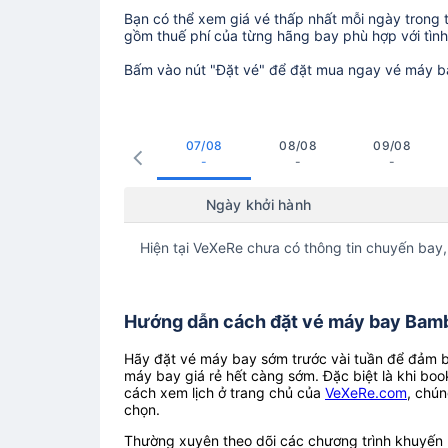
Bạn có thể xem giá vé thấp nhất mỗi ngày trong tr
gồm thuế phí của từng hãng bay phù hợp với tình 
Bấm vào nút "Đặt vé" để đặt mua ngay vé máy b
07/08
08/08
09/08
-
-
-
Ngày khởi hành
Hiện tại VeXeRe chưa có thông tin chuyến bay,
Hướng dẫn cách đặt vé máy bay Bambo
Hãy đặt vé máy bay sớm trước vài tuần để đảm bả
máy bay giá rẻ hết càng sớm. Đặc biệt là khi boo
cách xem lịch ở trang chủ của
VeXeRe.com
, chún
chọn.
Thường xuyên theo dõi các chương trình khuyến m