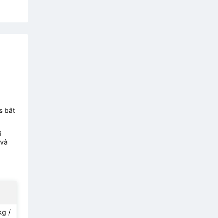
s bắt
i
 và
kg /