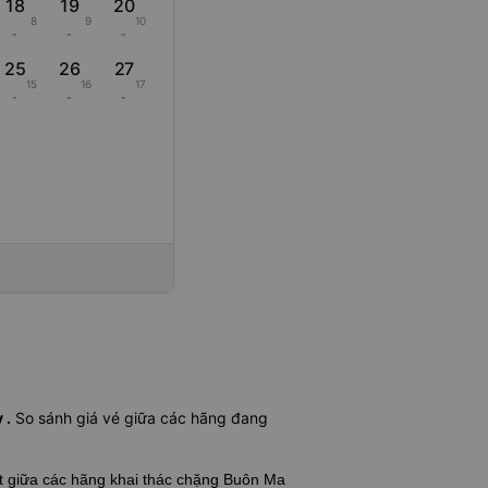
18
19
20
8
9
10
-
-
-
25
26
27
15
16
17
-
-
-
 .
So sánh giá vé giữa các hãng đang
ết giữa các hãng khai thác chặng Buôn Ma