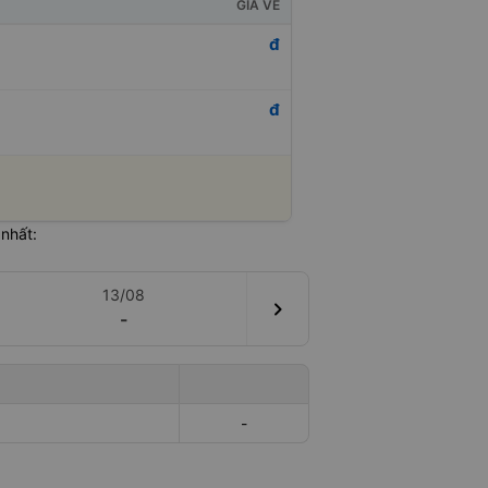
GIÁ VÉ
đ
đ
nhất:
13/08
chevron_right
-
-