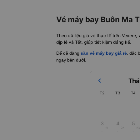
Vé máy bay Buôn Ma Th
Theo dữ liệu giá vé thực tế trên Vexere,
dịp lễ và Tết, giúp tiết kiệm đáng kể.
Để dễ dàng
săn vé máy bay giá rẻ
, đặc 
ngay bên dưới.
Thá
T2
T3
T4
3
4
5
21
22
23
-
-
-