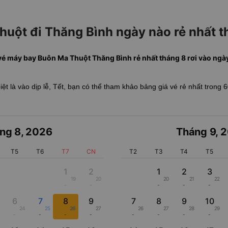
uột đi Thăng Bình ngày nào rẻ nhất 
vé máy bay Buôn Ma Thuột Thăng Bình rẻ nhất tháng 8 rơi vào ngày ..
biệt là vào dịp lễ, Tết, bạn có thể tham khảo bảng giá vé rẻ nhất trong 
ng 8
,
2026
Tháng 9
,
2
T5
T6
T7
CN
T2
T3
T4
T5
1
2
1
2
3
19
20
20
21
22
-
-
-
-
-
6
7
8
9
7
8
9
10
24
25
26
27
26
27
28
29
-
-
-
-
-
-
-
-