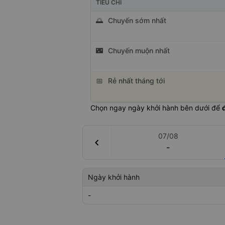
TIÊU CHÍ
🌅
Chuyến sớm nhất
🌃
Chuyến muộn nhất
📅
Rẻ nhất tháng tới
Chọn ngay ngày khởi hành bên dưới để
07/08
chevron_left
-
Ngày khởi hành
-