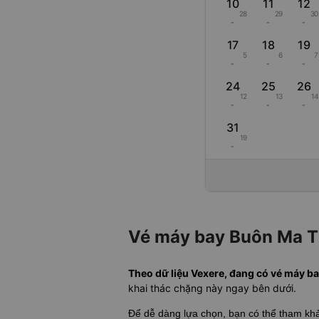
10
11
12
28
29
30
-
-
-
17
18
19
5
6
7
-
-
-
24
25
26
12
13
14
-
-
-
31
19
-
Vé máy bay Buôn Ma Th
Theo dữ liệu Vexere, đang có vé máy ba
khai thác chặng này ngay bên dưới.
Để dễ dàng lựa chọn, bạn có thể tham k