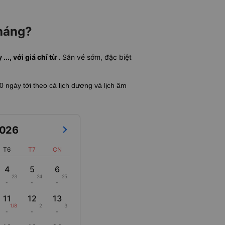
tháng?
., với giá chỉ từ .
Săn vé sớm, đặc biệt
60 ngày tới theo cả lịch dương và lịch âm
026
T6
T7
CN
4
5
6
23
24
25
-
-
-
11
12
13
1/8
2
3
-
-
-