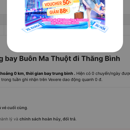
Giá rẻ nhất
Ngày rẻ nhất 30 ngày tới
-
-
ng bay Buôn Ma Thuột đi Thăng Bình
oảng 0 km, thời gian bay trung bình .
Hiện có 0 chuyến/ngày được 
 trong tuần ghi nhận trên Vexere dao động quanh 0 đ.
á vé cuối cùng
.
 hành lý và
chính sách hoàn hủy, đổi trả
.