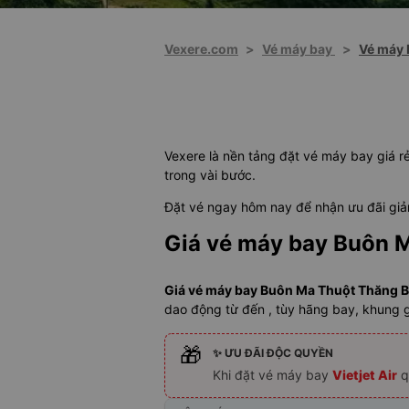
Vexere.com
>
Vé máy bay
>
Vé máy 
Vexere là nền tảng đặt vé máy bay giá rẻ
trong vài bước.
Đặt vé ngay hôm nay để nhận ưu đãi giảm
Giá vé máy bay Buôn 
Giá vé máy bay Buôn Ma Thuột Thăng Bì
dao động từ đến , tùy hãng bay, khung 
🎁
✨ ƯU ĐÃI ĐỘC QUYỀN
Khi đặt vé máy bay
Vietjet Air
q