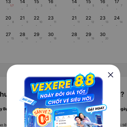
13
14
15
16
14
15
16
17
1/7
2
3
4
4
5
6
7
-
-
-
-
-
-
-
-
20
21
22
23
21
22
23
24
8
9
10
11
11
12
13
14
-
-
-
-
-
-
-
-
27
28
29
30
28
29
30
15
16
17
18
18
19
20
-
-
-
-
-
-
-
Hiển thị lịch âm
uột đi Thăng Bình hãng nào rẻ nhất?
y Buôn Ma Thuột Thăng Bình rẻ nhất tháng này từ , khởi hành ngày
hảo bảng
so sánh giá vé máy bay Buôn Ma Thuột Thăng Bình
chi ti