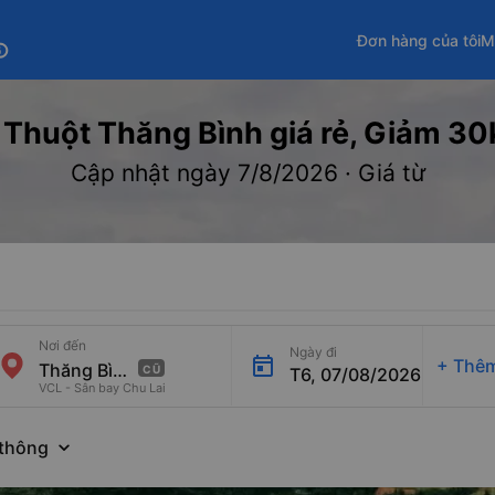
Đơn hàng của tôi
M
fo
huột Thăng Bình giá rẻ, Giảm 30k 
Cập nhật ngày 7/8/2026 · Giá từ
Nơi đến
Ngày đi
+
Thêm
CŨ
T6, 07/08/2026
VCL - Sân bay Chu Lai
thông