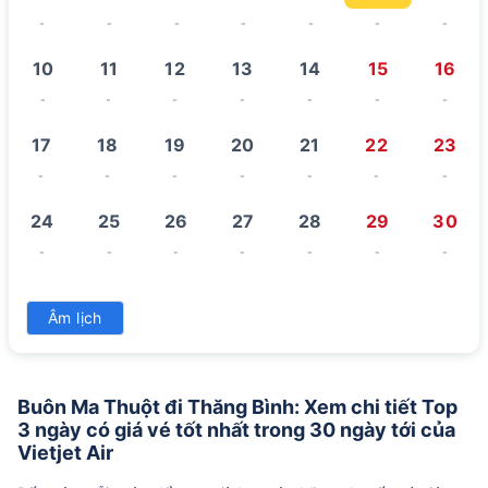
-
-
-
-
-
-
-
10
11
12
13
14
15
16
-
-
-
-
-
-
-
17
18
19
20
21
22
23
-
-
-
-
-
-
-
24
25
26
27
28
29
30
-
-
-
-
-
-
-
31
Âm lịch
-
Buôn Ma Thuột đi Thăng Bình: Xem chi tiết Top
3 ngày có giá vé tốt nhất trong 30 ngày tới của
Vietjet Air