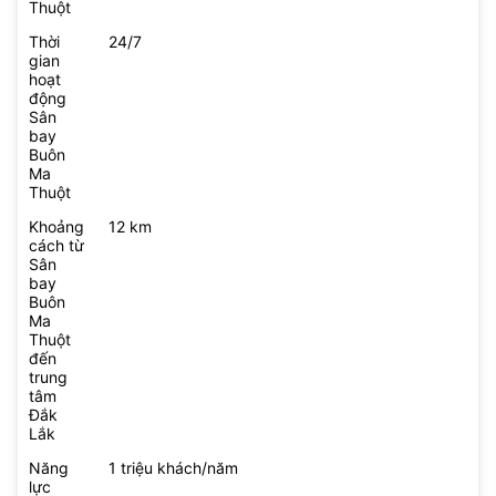
Thuột
Thời
24/7
gian
hoạt
động
Sân
bay
Buôn
Ma
Thuột
Khoảng
12 km
cách từ
Sân
bay
Buôn
Ma
Thuột
đến
trung
tâm
Đắk
Lắk
Năng
1 triệu khách/năm
lực