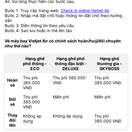
Air. Vui lòng thực hiện các bước sau:
Bước 1: Truy cập trang web:
Check in online Vietjet Air
Bước 2: Nhập mã đặt chỗ hoặc thông tin đặt chỗ theo hướng
dẫn
Bước 3: Điền thông tin theo yêu cầu
Bước 4: Sao lưu hoặc in thẻ lên tàu
Vé máy bay Vietjet Air có chính sách hoàn/huỷ/đổi chuyến
như thế nào?
Hạng ghế
Hạng ghế phổ
Hạng ghế
phổ thông -
thông đặc biệt -
thương gia -
ECO
DELUXE
SKYBOSS
Thu phí
Thu phí 385.000
Thu phí
Hoàn
385.000
VNĐ
385.000 VNĐ
vé
VNĐ
Thu phí
Miễn phí
Miễn phí
Đổi
385.000
vé
VNĐ
Thay
Không áp
Không áp dụng
Thu phí
đổi
dụng
385.000 VNĐ
tên