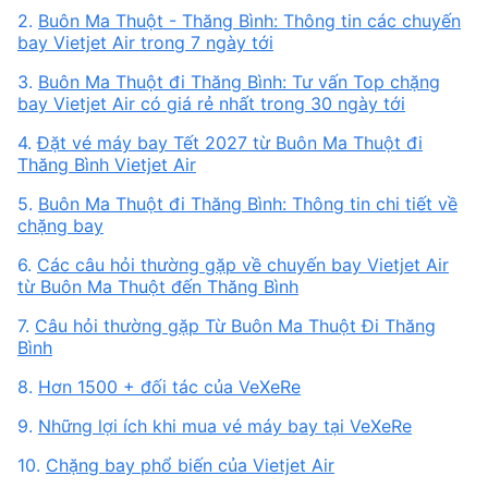
2.
Buôn Ma Thuột - Thăng Bình: Thông tin các chuyến
bay Vietjet Air trong 7 ngày tới
3.
Buôn Ma Thuột đi Thăng Bình: Tư vấn Top chặng
bay Vietjet Air có giá rẻ nhất trong 30 ngày tới
4.
Đặt vé máy bay Tết 2027 từ Buôn Ma Thuột đi
Thăng Bình Vietjet Air
5.
Buôn Ma Thuột đi Thăng Bình: Thông tin chi tiết về
chặng bay
6.
Các câu hỏi thường gặp về chuyến bay Vietjet Air
từ Buôn Ma Thuột đến Thăng Bình
7.
Câu hỏi thường gặp Từ Buôn Ma Thuột Đi Thăng
Bình
8.
Hơn 1500 + đối tác của VeXeRe
9.
Những lợi ích khi mua vé máy bay tại VeXeRe
10.
Chặng bay phổ biến của Vietjet Air