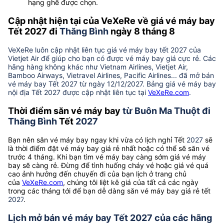
hạng ghế được chọn.
Cập nhật hiện tại của VeXeRe về giá vé máy bay
Tết 2027 đi
Thăng Bình
ngày 8 tháng 8
VeXeRe luôn cập nhật liên tục giá vé máy bay tết 2027 của
Vietjet Air để giúp cho bạn có được vé máy bay giá cực rẻ. Các
hãng hàng không khác như Vietnam Airlines, Vietjet Air,
Bamboo Airways, Vietravel Airlines, Pacific Airlines... đã mở bán
vé máy bay Tết 2027 từ ngày 12/12/2027. Bảng giá vé máy bay
nội địa Tết 2027 được cập nhật liên tục tại
VeXeRe.com
.
Thời điểm săn vé máy bay
từ Buôn Ma Thuột đi
Thăng Bình
Tết
2027
Bạn nên săn vé máy bay ngay khi vừa có lịch nghỉ Tết
2027
sẽ
là thời điểm đặt vé máy bay giá rẻ nhất hoặc có thể sẽ săn vé
trước 4 tháng. Khi bạn tìm vé máy bay càng sớm giá vé máy
bay sẽ càng rẻ. Đừng để tình huống cháy vé hoặc giá vé quá
cao ảnh hưởng đến chuyến đi của bạn lịch ở trang chủ
của
VeXeRe.com
, chúng tôi liệt kê giá của tất cả các ngày
trong các tháng tới để bạn dễ dàng săn vé máy bay giá rẻ tết
2027
.
Lịch mở bán vé máy bay Tết 2027 của các hãng