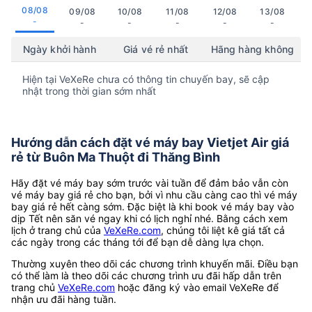
08/08
09/08
10/08
11/08
12/08
13/08
-
-
-
-
-
-
Ngày khởi hành
Giá vé rẻ nhất
Hãng hàng không
Hiện tại VeXeRe chưa có thông tin chuyến bay, sẽ cập
nhật trong thời gian sớm nhất
Hướng dẫn cách đặt vé máy bay Vietjet Air giá
rẻ từ Buôn Ma Thuột đi Thăng Bình
Hãy đặt vé máy bay sớm trước vài tuần để đảm bảo vẫn còn
vé máy bay giá rẻ cho bạn, bởi vì nhu cầu càng cao thì vé máy
bay giá rẻ hết càng sớm. Đặc biệt là khi book vé máy bay vào
dịp Tết nên săn vé ngay khi có lịch nghỉ nhé. Bằng cách xem
lịch ở trang chủ của
VeXeRe.com
, chúng tôi liệt kê giá tất cả
các ngày trong các tháng tới để bạn dễ dàng lựa chọn.
Thường xuyên theo dõi các chương trình khuyến mãi. Điều bạn
có thể làm là theo dõi các chương trình ưu đãi hấp dẫn trên
trang chủ
VeXeRe.com
hoặc đăng ký vào email VeXeRe để
nhận ưu đãi hàng tuần.