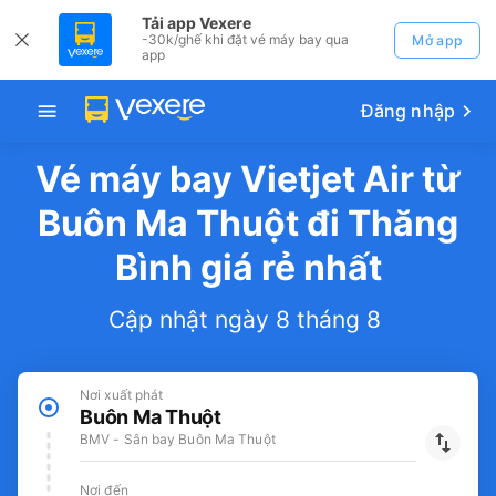
Tải app Vexere
-30k/ghế khi đặt vé máy bay qua
Mở app
app
Đăng nhập
Vé máy bay Vietjet Air từ
Buôn Ma Thuột đi Thăng
Bình giá rẻ nhất
Cập nhật ngày 8 tháng 8
Nơi xuất phát
Buôn Ma Thuột
BMV - Sân bay Buôn Ma Thuột
Nơi đến