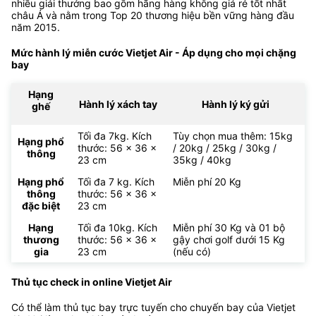
nhiều giải thưởng bao gồm hãng hàng không giá rẻ tốt nhất
châu Á và nằm trong Top 20 thương hiệu bền vững hàng đầu
năm 2015.
Mức hành lý miễn cước Vietjet Air - Áp dụng cho mọi chặng
bay
Hạng
Hành lý xách tay
Hành lý ký gửi
ghế
Tối đa 7kg. Kích
Tùy chọn mua thêm: 15kg
Hạng phổ
thước: 56 x 36 x
/ 20kg / 25kg / 30kg /
thông
23 cm
35kg / 40kg
Hạng phổ
Tối đa 7 kg. Kích
Miễn phí 20 Kg
thông
thước: 56 x 36 x
đặc biệt
23 cm
Hạng
Tối đa 10kg. Kích
Miễn phí 30 Kg và 01 bộ
thương
thước: 56 x 36 x
gậy chơi golf dưới 15 Kg
gia
23 cm
(nếu có)
Thủ tục check in online Vietjet Air
Có thể làm thủ tục bay trực tuyến cho chuyến bay của Vietjet