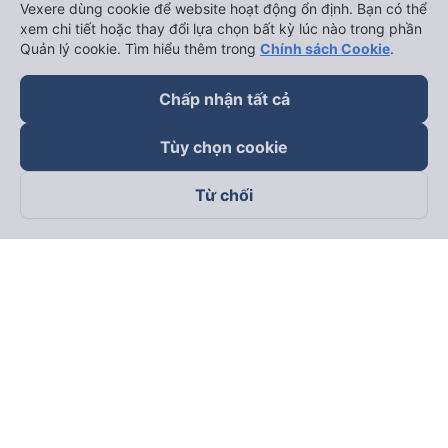
Vexere dùng cookie để website hoạt động ổn định. Bạn có thể
xem chi tiết hoặc thay đổi lựa chọn bất kỳ lúc nào trong phần
Quản lý cookie. Tìm hiểu thêm trong
Chính sách Cookie
.
Chấp nhận tất cả
Tùy chọn cookie
Từ chối
Theo dõi chúng tôi trên
Facebook
Tiktok
Youtube
Công ty TNHH Thương Mại Dịch Vụ Vexere
Địa chỉ đăng ký kinh doanh: 8C Chữ Đồng Tử, Phường Tân
Sơn Nhất, TP. Hồ Chí Minh, Việt Nam
Địa chỉ
:
Lầu 2, toà nhà H3 Circo Hoàng Diệu, 384 Hoàng Diệu,
Phường Khánh Hội, TP Hồ Chí Minh, Việt Nam
Tầng 3, toà nhà 101 Láng Hạ, 101 Láng Hạ, Phường Láng, TP.
Hà Nội, Việt Nam