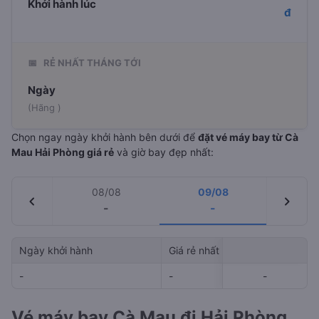
Khởi hành lúc
đ
📅
RẺ NHẤT THÁNG TỚI
Ngày
(Hãng )
Chọn ngay ngày khởi hành bên dưới để
đặt vé máy bay từ Cà
Mau Hải Phòng giá rẻ
và giờ bay đẹp nhất:
08/08
09/08
chevron_left
chevron_right
-
-
Ngày khởi hành
Giá rẻ nhất
Hãng hà
-
-
-
-
-
Vé máy bay Cà Mau đi Hải Phòng