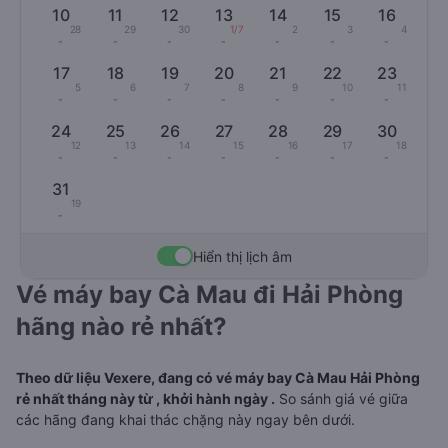
10
11
12
13
14
15
16
28
29
30
1/7
2
3
4
-
-
-
-
-
-
-
17
18
19
20
21
22
23
5
6
7
8
9
10
11
-
-
-
-
-
-
-
24
25
26
27
28
29
30
12
13
14
15
16
17
18
-
-
-
-
-
-
-
31
19
-
Hiển thị lịch âm
Vé máy bay Cà Mau đi Hải Phòng
hãng nào rẻ nhất?
Theo dữ liệu Vexere, đang có vé máy bay Cà Mau Hải Phòng
rẻ nhất tháng này từ , khởi hành ngày .
So sánh giá vé giữa
các hãng đang khai thác chặng này ngay bên dưới.