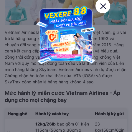
Vietnam Airlines là Tổng Công ty Hàng không Việt Nam, giữ vai
trò là hãng hàng không quốc gia, thành lập năm 1993 và
chuyển đổi sang mô hình công ty cổ phần từ năm 2015. Hãng
cam kết cung cấp dịch vụ chất lượng, an toàn và hiệu quả,
đồng thời đóng vai trò chủ lực trong ngành hàng không Việt
Nam với quy mô hoạt động toàn cầu và là thành viên của Liên
minh hàng không Skyteam. Vietnam Airlines vinh dự được nhận
Chứng nhận An toàn khai thác của IATA (IOSA) và được
SkyTrax công nhận là hãng hàng không 4 sao.
Mức hành lý miễn cước Vietnam Airlines - Áp
dụng cho mọi chặng bay
Hạng ghế
Hành lý xách tay
Hành lý ký gửi
12kg/26lb
bao gồm 01 kiện
23
115cm (56cm x 36cm x
kg/158cm/62in