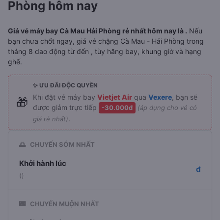
Phòng hôm nay
Giá vé máy bay Cà Mau Hải Phòng rẻ nhất hôm nay là .
Nếu
bạn chưa chốt ngay, giá vé chặng Cà Mau - Hải Phòng trong
tháng 8 dao động từ đến , tùy hãng bay, khung giờ và hạng
ghế.
✨ ƯU ĐÃI ĐỘC QUYỀN
Khi đặt vé máy bay
Vietjet Air
qua
Vexere
, bạn sẽ
🎁
được giảm trực tiếp
-30.000đ
(áp dụng cho vé có
.
giá rẻ nhất)
🌅
CHUYẾN SỚM NHẤT
Khởi hành lúc
đ
()
🌃
CHUYẾN MUỘN NHẤT