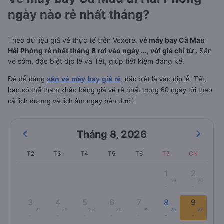
ngày nào rẻ nhất tháng?
Theo dữ liệu giá vé thực tế trên Vexere,
vé máy bay Cà Mau
Hải Phòng rẻ nhất tháng 8 rơi vào ngày ..., với giá chỉ từ .
Săn
vé sớm, đặc biệt dịp lễ và Tết, giúp tiết kiệm đáng kể.
Để dễ dàng
săn vé máy bay giá rẻ
, đặc biệt là vào dịp lễ, Tết,
bạn có thể tham khảo bảng giá vé rẻ nhất trong 60 ngày tới theo
cả lịch dương và lịch âm ngay bên dưới.
Tháng 8
,
2026
T2
T3
T4
T5
T6
T7
CN
1
2
19
20
-
-
3
4
5
6
7
8
9
21
22
23
24
25
26
27
-
-
-
-
-
-
-