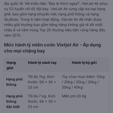
địa quốc tế. Với khẩu hiệu "Bay là thích ngay!", VietJet Air phục
vụ 53 tuyến với 45 đội bay. VietJet Air cung cấp ba loại hạng
ghế, bao gồm hạng khuyến mãi, hạng phổ thông và hạng
SkyBoss. Trong 6 năm hoạt động, VietJet Air đã nhận được
nhiều giải thưởng bao gồm hãng hàng không giá rẻ tốt nhất
châu Á và nằm trong Top 20 thương hiệu bền vững hàng đầu
năm 2015.
Mức hành lý miễn cước Vietjet Air - Áp dụng
cho mọi chặng bay
Hạng
Hành lý xách tay
Hành lý ký gửi
ghế
Tối đa 7kg. Kích
Tùy chọn mua thêm: 15kg
Hạng phổ
thước: 56 x 36 x
/ 20kg / 25kg / 30kg /
thông
23 cm
35kg / 40kg
Hạng phổ
Tối đa 7 kg. Kích
Miễn phí 20 Kg
thông
thước: 56 x 36 x
đặc biệt
23 cm