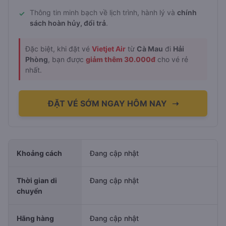
Thông tin minh bạch về lịch trình, hành lý và
chính
✓
sách hoàn hủy, đổi trả
.
Đặc biệt, khi đặt vé
Vietjet Air
từ
Cà Mau
đi
Hải
Phòng
, bạn được
giảm thêm 30.000đ
cho vé rẻ
nhất.
ĐẶT VÉ SỚM NGAY HÔM NAY
➝
Khoảng cách
Đang cập nhật
Thời gian di
Đang cập nhật
chuyển
Hãng hàng
Đang cập nhật