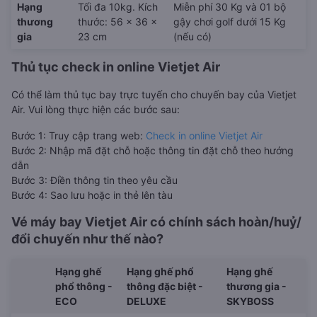
Hạng
Tối đa 10kg. Kích
Miễn phí 30 Kg và 01 bộ
thương
thước: 56 x 36 x
gậy chơi golf dưới 15 Kg
gia
23 cm
(nếu có)
Thủ tục check in online Vietjet Air
Có thể làm thủ tục bay trực tuyến cho chuyến bay của Vietjet
Air. Vui lòng thực hiện các bước sau:
Bước 1: Truy cập trang web:
Check in online Vietjet Air
Bước 2: Nhập mã đặt chỗ hoặc thông tin đặt chỗ theo hướng
dẫn
Bước 3: Điền thông tin theo yêu cầu
Bước 4: Sao lưu hoặc in thẻ lên tàu
Vé máy bay Vietjet Air có chính sách hoàn/huỷ/
đổi chuyến như thế nào?
Hạng ghế
Hạng ghế phổ
Hạng ghế
phổ thông -
thông đặc biệt -
thương gia -
ECO
DELUXE
SKYBOSS