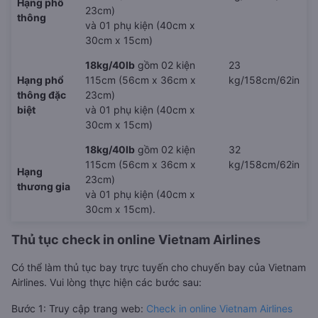
Hạng phổ
23cm)
thông
và 01 phụ kiện (40cm x
30cm x 15cm)
18kg/40lb
gồm 02 kiện
23
Hạng phổ
115cm (56cm x 36cm x
kg/158cm/62in
thông đặc
23cm)
biệt
và 01 phụ kiện (40cm x
30cm x 15cm)
18kg/40lb
gồm 02 kiện
32
115cm (56cm x 36cm x
kg/158cm/62in
Hạng
23cm)
thương gia
và 01 phụ kiện (40cm x
30cm x 15cm).
Thủ tục check in online Vietnam Airlines
Có thể làm thủ tục bay trực tuyến cho chuyến bay của Vietnam
Airlines. Vui lòng thực hiện các bước sau:
Bước 1: Truy cập trang web:
Check in online Vietnam Airlines