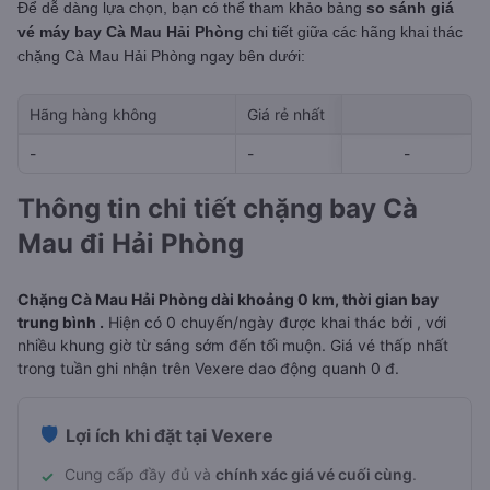
Để dễ dàng lựa chọn, bạn có thể tham khảo bảng
so sánh giá
vé máy bay Cà Mau Hải Phòng
chi tiết giữa các hãng khai thác
chặng Cà Mau Hải Phòng
ngay bên dưới:
Hãng hàng không
Giá rẻ nhất
Ngày rẻ nhất 
-
-
-
-
-
Thông tin chi tiết chặng bay Cà
Mau đi Hải Phòng
Chặng Cà Mau Hải Phòng dài khoảng 0 km, thời gian bay
trung bình .
Hiện có 0 chuyến/ngày được khai thác bởi , với
nhiều khung giờ từ sáng sớm đến tối muộn. Giá vé thấp nhất
trong tuần ghi nhận trên Vexere dao động quanh 0 đ.
🛡️
Lợi ích khi đặt tại Vexere
Cung cấp đầy đủ và
chính xác giá vé cuối cùng
.
✓