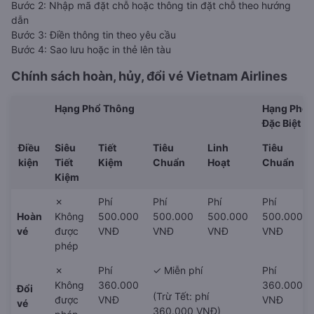
Bước 2: Nhập mã đặt chỗ hoặc thông tin đặt chỗ theo hướng
dẫn
Bước 3: Điền thông tin theo yêu cầu
Bước 4: Sao lưu hoặc in thẻ lên tàu
Chính sách hoàn, hủy, đổi vé
Vietnam Airlines
Hạng Phổ Thông
Hạng Phổ 
Đặc Biệt
Điều
Siêu
Tiết
Tiêu
Linh
Tiêu
kiện
Tiết
Kiệm
Chuẩn
Hoạt
Chuẩn
Kiệm
✗
Phí
Phí
Phí
Phí
Hoàn
Không
500.000
500.000
500.000
500.000
vé
được
VNĐ
VNĐ
VNĐ
VNĐ
phép
✗
Phí
✓ Miễn phí
Phí
Không
360.000
360.000
Đổi
(Trừ Tết: phí
được
VNĐ
VNĐ
vé
360.000 VNĐ)