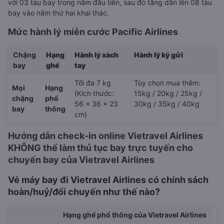
với 03 tàu bay trong năm đầu tiên, sau đó tăng dần lên 08 tàu
bay vào năm thứ hai khai thác.
Mức hành lý miễn cước Pacific Airlines
Chặng
Hạng
Hành lý xách
Hành lý ký gửi
bay
ghế
tay
Tối đa 7 kg
Tùy chọn mua thêm:
Mọi
Hạng
(Kích thước:
15kg / 20kg / 25kg /
chặng
phổ
56 x 36 x 23
30kg / 35kg / 40kg
bay
thông
cm)
Hướng dẫn check-in online Vietravel Airlines
KHÔNG thể làm thủ tục bay trực tuyến cho
chuyến bay của Vietravel Airlines
Vé máy bay đi Vietravel Airlines có chính sách
hoàn/huỷ/đổi chuyến như thế nào?
Hạng ghế phổ thông của Vietravel Airlines