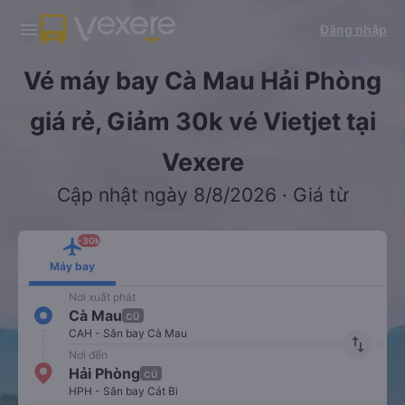
Tải app Vexere ngay!
Tải app Vexere
Đăng nhập
Mở app
Mở app
Nhận ưu đãi thành viên độc
-30k/ghế khi đặt vé máy bay qua
quyền
app
Vé máy bay Cà Mau Hải Phòng
giá rẻ, Giảm 30k vé Vietjet tại
Vexere
Cập nhật ngày 8/8/2026 · Giá từ
-30k
Máy bay
Nơi xuất phát
Cà Mau
CŨ
CAH - Sân bay Cà Mau
import_export
Nơi đến
Hải Phòng
CŨ
HPH - Sân bay Cát Bi