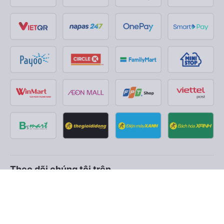
Theo dõi chúng tôi trên
Facebook
Tiktok
Youtube
Công ty TNHH Thương Mại Dịch Vụ Vexere