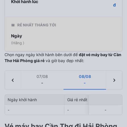
Khởi hành lúc
đ
📅
RẺ NHẤT THÁNG TỚI
Ngày
(Hãng )
Chọn ngay ngày khởi hành bên dưới để
đặt vé máy bay từ Cần
Thơ Hải Phòng giá rẻ
và giờ bay đẹp nhất:
07/08
08/08
chevron_left
chevron_right
-
-
Ngày khởi hành
Giá rẻ nhất
Hãng hà
-
-
-
-
-
Vé máy bay Cần Thơ đi Hải Phòng