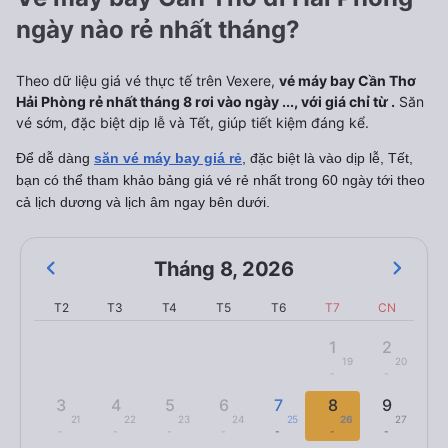
ngày nào rẻ nhất tháng?
Theo dữ liệu giá vé thực tế trên Vexere,
vé máy bay Cần Thơ
Hải Phòng rẻ nhất tháng 8 rơi vào ngày ..., với giá chỉ từ .
Săn
vé sớm, đặc biệt dịp lễ và Tết, giúp tiết kiệm đáng kể.
Để dễ dàng
săn vé máy bay giá rẻ
, đặc biệt là vào dịp lễ, Tết,
bạn có thể tham khảo bảng giá vé rẻ nhất trong 60 ngày tới theo
cả lịch dương và lịch âm ngay bên dưới.
Tháng 8
,
2026
T2
T3
T4
T5
T6
T7
CN
1
2
19
20
-
-
3
4
5
6
7
8
9
21
22
23
24
25
26
27
-
-
-
-
-
-
-