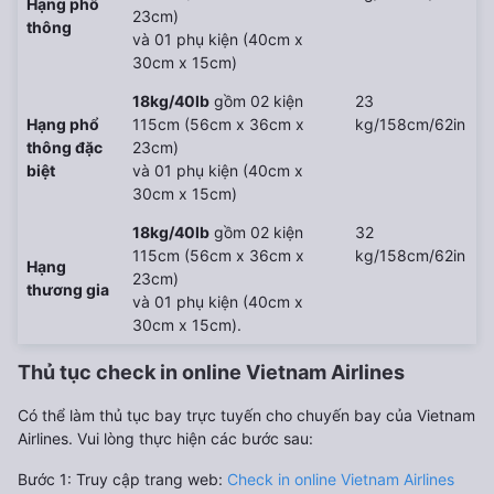
Hạng phổ
23cm)
thông
và 01 phụ kiện (40cm x
30cm x 15cm)
18kg/40lb
gồm 02 kiện
23
Hạng phổ
115cm (56cm x 36cm x
kg/158cm/62in
thông đặc
23cm)
biệt
và 01 phụ kiện (40cm x
30cm x 15cm)
18kg/40lb
gồm 02 kiện
32
115cm (56cm x 36cm x
kg/158cm/62in
Hạng
23cm)
thương gia
và 01 phụ kiện (40cm x
30cm x 15cm).
Thủ tục check in online Vietnam Airlines
Có thể làm thủ tục bay trực tuyến cho chuyến bay của Vietnam
Airlines. Vui lòng thực hiện các bước sau:
Bước 1: Truy cập trang web:
Check in online Vietnam Airlines