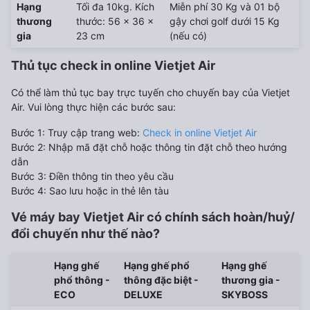
Hạng
Tối đa 10kg. Kích
Miễn phí 30 Kg và 01 bộ
thương
thước: 56 x 36 x
gậy chơi golf dưới 15 Kg
gia
23 cm
(nếu có)
Thủ tục check in online Vietjet Air
Có thể làm thủ tục bay trực tuyến cho chuyến bay của Vietjet
Air. Vui lòng thực hiện các bước sau:
Bước 1: Truy cập trang web:
Check in online Vietjet Air
Bước 2: Nhập mã đặt chỗ hoặc thông tin đặt chỗ theo hướng
dẫn
Bước 3: Điền thông tin theo yêu cầu
Bước 4: Sao lưu hoặc in thẻ lên tàu
Vé máy bay Vietjet Air có chính sách hoàn/huỷ/
đổi chuyến như thế nào?
Hạng ghế
Hạng ghế phổ
Hạng ghế
phổ thông -
thông đặc biệt -
thương gia -
ECO
DELUXE
SKYBOSS