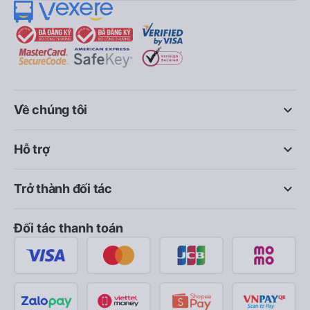
keyboard_arrow_down
Về chúng tôi
keyboard_arrow_down
Hỗ trợ
keyboard_arrow_down
Trở thành đối tác
Đối tác thanh toán