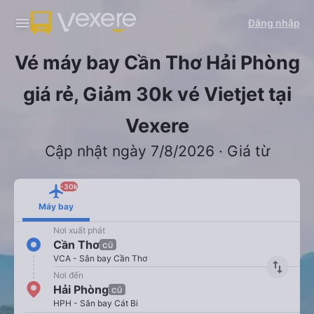
Đăng nhập
Vé máy bay Cần Thơ Hải Phòng
giá rẻ, Giảm 30k vé Vietjet tại
Vexere
Cập nhật ngày 7/8/2026 · Giá từ
-30k
Máy bay
Nơi xuất phát
Cần Thơ
CŨ
VCA - Sân bay Cần Thơ
import_export
Nơi đến
Hải Phòng
CŨ
HPH - Sân bay Cát Bi