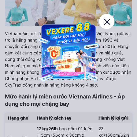
Vietnam Airlines là Tổng Công ty Hàng không Việt Nam, giữ vai
trò là hãng hàng không quốc gia, thành lập năm 1993 và
chuyển đổi sang mô hình công ty cổ phần từ năm 2015. Hãng
cam kết cung cấp dịch vụ chất lượng, an toàn và hiệu quả,
đồng thời đóng vai trò chủ lực trong ngành hàng không Việt
Nam với quy mô hoạt động toàn cầu và là thành viên của Liên
minh hàng không Skyteam. Vietnam Airlines vinh dự được nhận
Chứng nhận An toàn khai thác của IATA (IOSA) và được
SkyTrax công nhận là hãng hàng không 4 sao.
Mức hành lý miễn cước Vietnam Airlines - Áp
dụng cho mọi chặng bay
Hạng ghế
Hành lý xách tay
Hành lý ký gửi
12kg/26lb
bao gồm 01 kiện
23
115cm (56cm x 36cm x
kg/158cm/62in