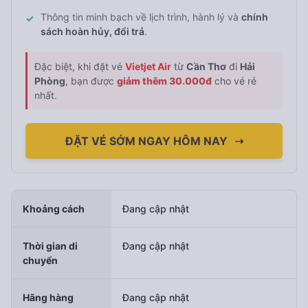
Thông tin minh bạch về lịch trình, hành lý và
chính
✓
sách hoàn hủy, đổi trả
.
Đặc biệt, khi đặt vé
Vietjet Air
từ
Cần Thơ
đi
Hải
Phòng
, bạn được
giảm thêm 30.000đ
cho vé rẻ
nhất.
ĐẶT VÉ SỚM NGAY HÔM NAY
➝
Khoảng cách
Đang cập nhật
Thời gian di
Đang cập nhật
chuyển
Hãng hàng
Đang cập nhật