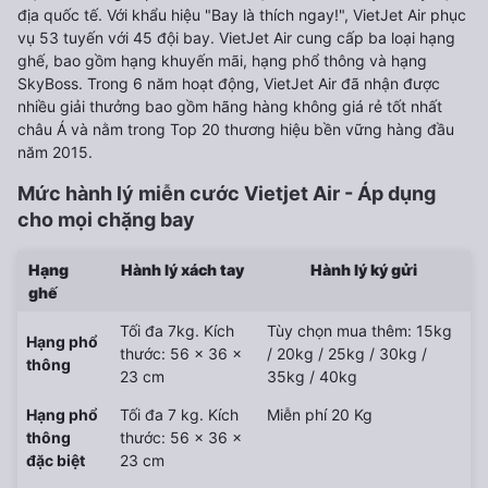
địa quốc tế. Với khẩu hiệu "Bay là thích ngay!", VietJet Air phục
vụ 53 tuyến với 45 đội bay. VietJet Air cung cấp ba loại hạng
ghế, bao gồm hạng khuyến mãi, hạng phổ thông và hạng
SkyBoss. Trong 6 năm hoạt động, VietJet Air đã nhận được
nhiều giải thưởng bao gồm hãng hàng không giá rẻ tốt nhất
châu Á và nằm trong Top 20 thương hiệu bền vững hàng đầu
năm 2015.
Mức hành lý miễn cước Vietjet Air - Áp dụng
cho mọi chặng bay
Hạng
Hành lý xách tay
Hành lý ký gửi
ghế
Tối đa 7kg. Kích
Tùy chọn mua thêm: 15kg
Hạng phổ
thước: 56 x 36 x
/ 20kg / 25kg / 30kg /
thông
23 cm
35kg / 40kg
Hạng phổ
Tối đa 7 kg. Kích
Miễn phí 20 Kg
thông
thước: 56 x 36 x
đặc biệt
23 cm