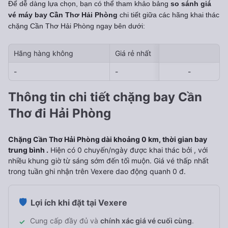
Để dễ dàng lựa chọn, bạn có thể tham khảo bảng
so sánh giá
vé máy bay Cần Thơ Hải Phòng
chi tiết giữa các hãng khai thác
chặng Cần Thơ Hải Phòng
ngay bên dưới:
Hãng hàng không
Giá rẻ nhất
Ngày rẻ nhất 
-
-
-
-
-
Thông tin chi tiết chặng bay Cần
Thơ đi Hải Phòng
Chặng Cần Thơ Hải Phòng dài khoảng 0 km, thời gian bay
trung bình .
Hiện có 0 chuyến/ngày được khai thác bởi , với
nhiều khung giờ từ sáng sớm đến tối muộn. Giá vé thấp nhất
trong tuần ghi nhận trên Vexere dao động quanh 0 đ.
🛡️
Lợi ích khi đặt tại Vexere
Cung cấp đầy đủ và
chính xác giá vé cuối cùng
.
✓