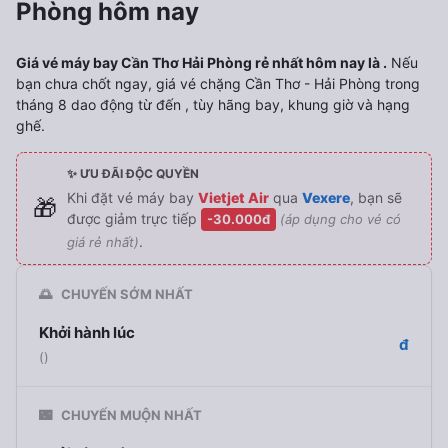
Phòng hôm nay
Giá vé máy bay Cần Thơ Hải Phòng rẻ nhất hôm nay là .
Nếu
bạn chưa chốt ngay, giá vé chặng Cần Thơ - Hải Phòng trong
tháng 8 dao động từ đến , tùy hãng bay, khung giờ và hạng
ghế.
✨ ƯU ĐÃI ĐỘC QUYỀN
Khi đặt vé máy bay
Vietjet Air
qua
Vexere
, bạn sẽ
🎁
được giảm trực tiếp
-30.000đ
(áp dụng cho vé có
.
giá rẻ nhất)
🌅
CHUYẾN SỚM NHẤT
Khởi hành lúc
đ
()
🌃
CHUYẾN MUỘN NHẤT