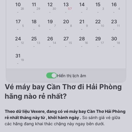
10
11
12
13
14
15
16
28
29
30
1/7
2
3
4
-
-
-
-
-
-
-
17
18
19
20
21
22
23
5
6
7
8
9
10
11
-
-
-
-
-
-
-
24
25
26
27
28
29
30
12
13
14
15
16
17
18
-
-
-
-
-
-
-
31
19
-
Hiển thị lịch âm
Vé máy bay Cần Thơ đi Hải Phòng
hãng nào rẻ nhất?
Theo dữ liệu Vexere, đang có vé máy bay Cần Thơ Hải Phòng
rẻ nhất tháng này từ , khởi hành ngày .
So sánh giá vé giữa
các hãng đang khai thác chặng này ngay bên dưới.