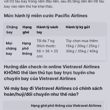
với 03 tàu bay trong năm đầu tiên, sau đó tăng dần lên 08 tàu
bay vào năm thứ hai khai thác.
Mức hành lý miễn cước Pacific Airlines
Chặng
Hạng
Hành lý xách
Hành lý ký gửi
bay
ghế
tay
Tối đa 7 kg
Tùy chọn mua thêm:
Mọi
Hạng
(Kích thước:
15kg / 20kg / 25kg /
chặng
phổ
56 x 36 x 23
30kg / 35kg / 40kg
bay
thông
cm)
Hướng dẫn check-in online Vietravel Airlines
KHÔNG thể làm thủ tục bay trực tuyến cho
chuyến bay của Vietravel Airlines
Vé máy bay đi Vietravel Airlines có chính sách
hoàn/huỷ/đổi chuyến như thế nào?
Hạng ghế phổ thông của Vietravel Airlines