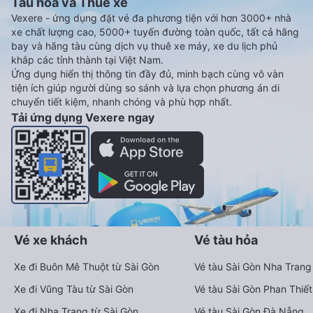
Tàu hoả và Thuê xe
Vexere - ứng dụng đặt vé đa phương tiện với hơn 3000+ nhà
xe chất lượng cao, 5000+ tuyến đường toàn quốc, tất cả hãng
bay và hãng tàu cùng dịch vụ thuê xe máy, xe du lịch phủ
khắp các tỉnh thành tại Việt Nam.
Ứng dụng hiển thị thông tin đầy đủ, minh bạch cùng vô vàn
tiện ích giúp người dùng so sánh và lựa chọn phương án di
chuyển tiết kiệm, nhanh chóng và phù hợp nhất.
Tải ứng dụng Vexere ngay
Vé xe khách
Vé tàu hỏa
Xe đi Buôn Mê Thuột từ Sài Gòn
Vé tàu Sài Gòn Nha Trang
Xe đi Vũng Tàu từ Sài Gòn
Vé tàu Sài Gòn Phan Thiết
Xe đi Nha Trang từ Sài Gòn
Vé tàu Sài Gòn Đà Nẵng