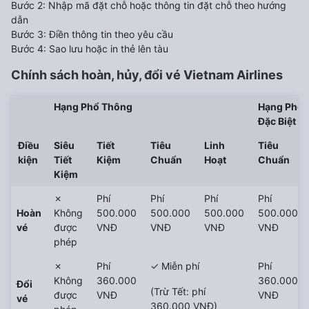
Bước 2: Nhập mã đặt chỗ hoặc thông tin đặt chỗ theo hướng
dẫn
Bước 3: Điền thông tin theo yêu cầu
Bước 4: Sao lưu hoặc in thẻ lên tàu
Chính sách hoàn, hủy, đổi vé
Vietnam Airlines
Hạng Phổ Thông
Hạng Phổ 
Đặc Biệt
Điều
Siêu
Tiết
Tiêu
Linh
Tiêu
kiện
Tiết
Kiệm
Chuẩn
Hoạt
Chuẩn
Kiệm
✗
Phí
Phí
Phí
Phí
Hoàn
Không
500.000
500.000
500.000
500.000
vé
được
VNĐ
VNĐ
VNĐ
VNĐ
phép
✗
Phí
✓ Miễn phí
Phí
Không
360.000
360.000
Đổi
(Trừ Tết: phí
được
VNĐ
VNĐ
vé
360.000 VNĐ)