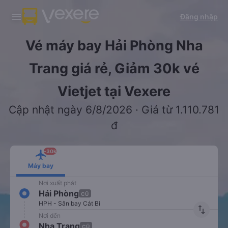
Tải app Vexere ngay!
Tải app Vexere
Đăng nhập
Mở app
Mở app
Nhận ưu đãi thành viên độc
-30k/ghế khi đặt vé máy bay qua
quyền
app
Vé máy bay Hải Phòng Nha
Trang giá rẻ, Giảm 30k vé
Vietjet tại Vexere
Cập nhật ngày 6/8/2026 · Giá từ 1.110.781
đ
-30k
Máy bay
Nơi xuất phát
Hải Phòng
CŨ
HPH - Sân bay Cát Bi
import_export
Nơi đến
Nha Trang
CŨ