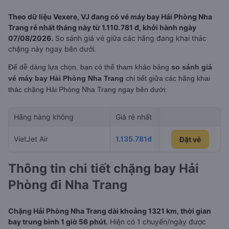
Theo dữ liệu Vexere, VJ đang có vé máy bay Hải Phòng Nha
Trang rẻ nhất tháng này từ 1.110.781 đ, khởi hành ngày
07/08/2026.
So sánh giá vé giữa các hãng đang khai thác
chặng này ngay bên dưới.
Để dễ dàng lựa chọn, bạn có thể tham khảo bảng
so sánh giá
vé máy bay Hải Phòng Nha Trang
chi tiết giữa các hãng khai
thác chặng Hải Phòng Nha Trang
ngay bên dưới:
Hãng hàng không
Giá rẻ nhất
Ngày rẻ nhất 
VietJet Air
1.135.781đ
03/09/2026
Đặt vé
Đặt vé
Thông tin chi tiết chặng bay Hải
Phòng đi Nha Trang
Chặng Hải Phòng Nha Trang dài khoảng 1321 km, thời gian
bay trung bình 1 giờ 56 phút.
Hiện có 1 chuyến/ngày được