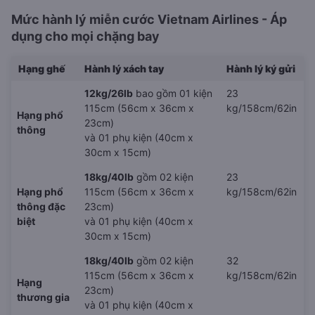
Mức hành lý miễn cước Vietnam Airlines - Áp
dụng cho mọi chặng bay
Hạng ghế
Hành lý xách tay
Hành lý ký gửi
12kg/26lb
bao gồm 01 kiện
23
115cm (56cm x 36cm x
kg/158cm/62in
Hạng phổ
23cm)
thông
và 01 phụ kiện (40cm x
30cm x 15cm)
18kg/40lb
gồm 02 kiện
23
Hạng phổ
115cm (56cm x 36cm x
kg/158cm/62in
thông đặc
23cm)
biệt
và 01 phụ kiện (40cm x
30cm x 15cm)
18kg/40lb
gồm 02 kiện
32
115cm (56cm x 36cm x
kg/158cm/62in
Hạng
23cm)
thương gia
và 01 phụ kiện (40cm x