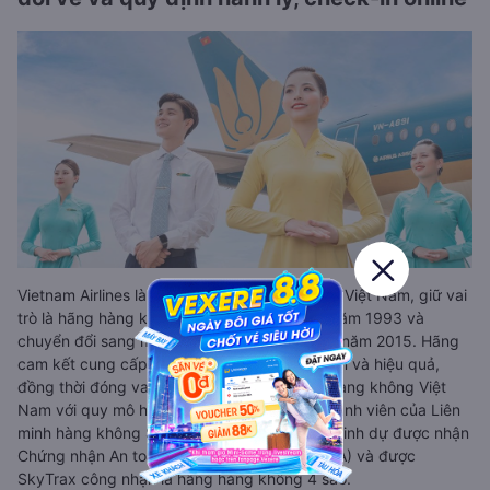
Vietnam Airlines là Tổng Công ty Hàng không Việt Nam, giữ vai
trò là hãng hàng không quốc gia, thành lập năm 1993 và
chuyển đổi sang mô hình công ty cổ phần từ năm 2015. Hãng
cam kết cung cấp dịch vụ chất lượng, an toàn và hiệu quả,
đồng thời đóng vai trò chủ lực trong ngành hàng không Việt
Nam với quy mô hoạt động toàn cầu và là thành viên của Liên
minh hàng không Skyteam. Vietnam Airlines vinh dự được nhận
Chứng nhận An toàn khai thác của IATA (IOSA) và được
SkyTrax công nhận là hãng hàng không 4 sao.