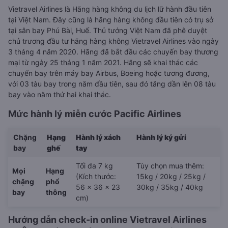
Vietravel Airlines là Hãng hàng không du lịch lữ hành đầu tiên
tại Việt Nam. Đây cũng là hãng hàng không đầu tiên có trụ sở
tại sân bay Phú Bài, Huế. Thủ tướng Việt Nam đã phê duyệt
chủ trương đầu tư hãng hàng không Vietravel Airlines vào ngày
3 tháng 4 năm 2020. Hãng đã bắt đầu các chuyến bay thương
mại từ ngày 25 tháng 1 năm 2021. Hãng sẽ khai thác các
chuyến bay trên máy bay Airbus, Boeing hoặc tương đương,
với 03 tàu bay trong năm đầu tiên, sau đó tăng dần lên 08 tàu
bay vào năm thứ hai khai thác.
Mức hành lý miễn cước Pacific Airlines
Chặng
Hạng
Hành lý xách
Hành lý ký gửi
bay
ghế
tay
Tối đa 7 kg
Tùy chọn mua thêm:
Mọi
Hạng
(Kích thước:
15kg / 20kg / 25kg /
chặng
phổ
56 x 36 x 23
30kg / 35kg / 40kg
bay
thông
cm)
Hướng dẫn check-in online Vietravel Airlines