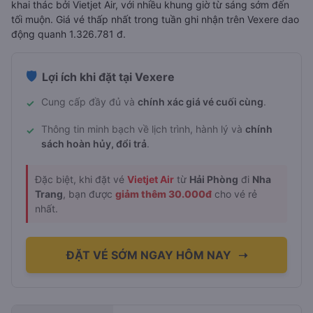
khai thác bởi Vietjet Air, với nhiều khung giờ từ sáng sớm đến
tối muộn. Giá vé thấp nhất trong tuần ghi nhận trên Vexere dao
động quanh 1.326.781 đ.
🛡️
Lợi ích khi đặt tại Vexere
Cung cấp đầy đủ và
chính xác giá vé cuối cùng
.
✓
Thông tin minh bạch về lịch trình, hành lý và
chính
✓
sách hoàn hủy, đổi trả
.
Đặc biệt, khi đặt vé
Vietjet Air
từ
Hải Phòng
đi
Nha
Trang
, bạn được
giảm thêm 30.000đ
cho vé rẻ
nhất.
ĐẶT VÉ SỚM NGAY HÔM NAY
➝