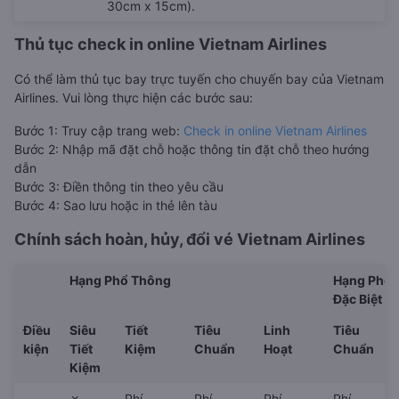
30cm x 15cm).
Thủ tục check in online Vietnam Airlines
Có thể làm thủ tục bay trực tuyến cho chuyến bay của Vietnam
Airlines. Vui lòng thực hiện các bước sau:
Bước 1: Truy cập trang web:
Check in online Vietnam Airlines
Bước 2: Nhập mã đặt chỗ hoặc thông tin đặt chỗ theo hướng
dẫn
Bước 3: Điền thông tin theo yêu cầu
Bước 4: Sao lưu hoặc in thẻ lên tàu
Chính sách hoàn, hủy, đổi vé
Vietnam Airlines
Hạng Phổ Thông
Hạng Phổ 
Đặc Biệt
Điều
Siêu
Tiết
Tiêu
Linh
Tiêu
kiện
Tiết
Kiệm
Chuẩn
Hoạt
Chuẩn
Kiệm
✗
Phí
Phí
Phí
Phí