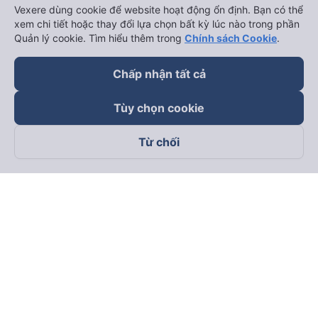
Vexere dùng cookie để website hoạt động ổn định. Bạn có thể
xem chi tiết hoặc thay đổi lựa chọn bất kỳ lúc nào trong phần
Quản lý cookie. Tìm hiểu thêm trong
Chính sách Cookie
.
Chấp nhận tất cả
Tùy chọn cookie
Từ chối
Theo dõi chúng tôi trên
Facebook
Tiktok
Youtube
Công ty TNHH Thương Mại Dịch Vụ Vexere
Địa chỉ đăng ký kinh doanh: 8C Chữ Đồng Tử, Phường Tân
Sơn Nhất, TP. Hồ Chí Minh, Việt Nam
Địa chỉ
:
Lầu 2, toà nhà H3 Circo Hoàng Diệu, 384 Hoàng Diệu,
Phường Khánh Hội, TP Hồ Chí Minh, Việt Nam
Tầng 3, toà nhà 101 Láng Hạ, 101 Láng Hạ, Phường Láng, TP.