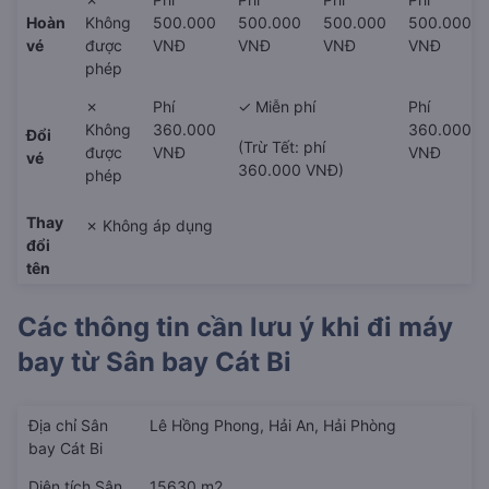
Hoàn
Không
500.000
500.000
500.000
500.000
vé
được
VNĐ
VNĐ
VNĐ
VNĐ
phép
✗
Phí
✓ Miễn phí
Phí
Không
360.000
360.000
Đổi
(Trừ Tết: phí
được
VNĐ
VNĐ
vé
360.000 VNĐ)
phép
Thay
✗ Không áp dụng
đổi
tên
Các thông tin cần lưu ý khi đi máy
bay từ
Sân bay Cát Bi
Địa chỉ Sân
Lê Hồng Phong, Hải An, Hải Phòng
bay Cát Bi
Diện tích Sân
15630 m2