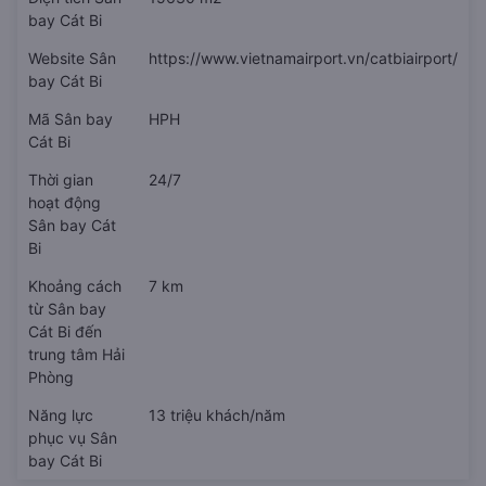
bay Cát Bi
Website Sân
https://www.vietnamairport.vn/catbiairport/
bay Cát Bi
Mã Sân bay
HPH
Cát Bi
Thời gian
24/7
hoạt động
Sân bay Cát
Bi
Khoảng cách
7 km
từ Sân bay
Cát Bi đến
trung tâm Hải
Phòng
Năng lực
13 triệu khách/năm
phục vụ Sân
bay Cát Bi