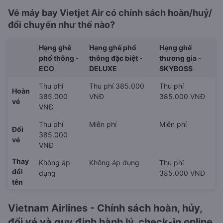
Vé máy bay Vietjet Air có chính sách hoàn/huỷ/
đổi chuyến như thế nào?
Hạng ghế
Hạng ghế phổ
Hạng ghế
phổ thông -
thông đặc biệt -
thương gia -
ECO
DELUXE
SKYBOSS
Thu phí
Thu phí 385.000
Thu phí
Hoàn
385.000
VNĐ
385.000 VNĐ
vé
VNĐ
Thu phí
Miễn phí
Miễn phí
Đổi
385.000
vé
VNĐ
Thay
Không áp
Không áp dụng
Thu phí
đổi
dụng
385.000 VNĐ
tên
Vietnam Airlines - Chính sách hoàn, hủy,
đổi vé và quy định hành lý, check-in online