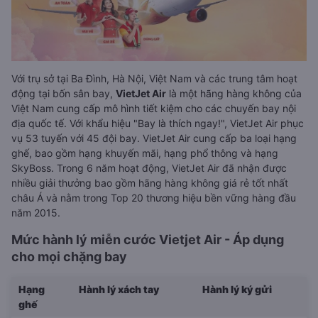
Với trụ sở tại Ba Đình, Hà Nội, Việt Nam và các trung tâm hoạt
động tại bốn sân bay,
VietJet Air
là một hãng hàng không của
Việt Nam cung cấp mô hình tiết kiệm cho các chuyến bay nội
địa quốc tế. Với khẩu hiệu "Bay là thích ngay!", VietJet Air phục
vụ 53 tuyến với 45 đội bay. VietJet Air cung cấp ba loại hạng
ghế, bao gồm hạng khuyến mãi, hạng phổ thông và hạng
SkyBoss. Trong 6 năm hoạt động, VietJet Air đã nhận được
nhiều giải thưởng bao gồm hãng hàng không giá rẻ tốt nhất
châu Á và nằm trong Top 20 thương hiệu bền vững hàng đầu
năm 2015.
Mức hành lý miễn cước Vietjet Air - Áp dụng
cho mọi chặng bay
Hạng
Hành lý xách tay
Hành lý ký gửi
ghế