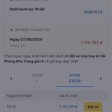
Khởi hành lúc 19:40
1326781 đ
📅
RẺ NHẤT THÁNG TỚI
Ngày 07/08/2026
1.110.781 đ
(Hãng VJ)
Chọn ngay ngày khởi hành bên dưới để
đặt vé máy bay từ Hải
Phòng Nha Trang giá rẻ
và giờ bay đẹp nhất:
06/08
07/08
chevron_left
chevron_right
-
2192k
Ngày khởi hành
Giá rẻ nhất
Hãng hà
19:40
2.191.781đ
VietJet A
Đặt vé
Đặt vé