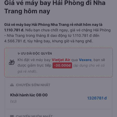
Giá vé máy bay Hải Phòng đi Nha
Trang hôm nay
Giá vé máy bay Hải Phòng Nha Trang rẻ nhất hôm nay là
1.110.781 đ.
Nếu bạn chưa chốt ngay, giá vé chặng Hải Phòng
- Nha Trang trong tháng 8 dao động từ 1.110.781 đ đến
4.566.781 đ, tùy hãng bay, khung giờ và hạng ghế.
✨ ƯU ĐÃI ĐỘC QUYỀN
Khi đặt vé máy bay
Vietjet Air
qua
Vexere
, bạn sẽ
🎁
được giảm trực tiếp
-30.000đ
(áp dụng cho vé có
.
giá rẻ nhất)
🌅
CHUYẾN SỚM NHẤT
Khởi hành lúc 08:00
1326781 đ
(VJ)
🌃
CHUYẾN MUỘN NHẤT