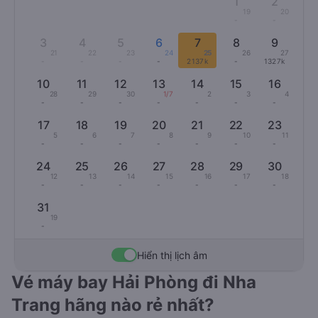
1
2
19
20
-
-
3
4
5
6
7
8
9
21
22
23
24
25
26
27
-
-
-
-
2137k
-
1327k
10
11
12
13
14
15
16
28
29
30
1/7
2
3
4
-
-
-
-
-
-
-
17
18
19
20
21
22
23
5
6
7
8
9
10
11
-
-
-
-
-
-
-
24
25
26
27
28
29
30
12
13
14
15
16
17
18
-
-
-
-
-
-
-
31
19
-
Hiển thị lịch âm
Vé máy bay Hải Phòng đi Nha
Trang hãng nào rẻ nhất?