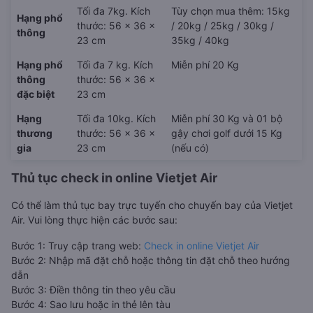
Tối đa 7kg. Kích
Tùy chọn mua thêm: 15kg
Hạng phổ
thước: 56 x 36 x
/ 20kg / 25kg / 30kg /
thông
23 cm
35kg / 40kg
Hạng phổ
Tối đa 7 kg. Kích
Miễn phí 20 Kg
thông
thước: 56 x 36 x
đặc biệt
23 cm
Hạng
Tối đa 10kg. Kích
Miễn phí 30 Kg và 01 bộ
thương
thước: 56 x 36 x
gậy chơi golf dưới 15 Kg
gia
23 cm
(nếu có)
Thủ tục check in online Vietjet Air
Có thể làm thủ tục bay trực tuyến cho chuyến bay của Vietjet
Air. Vui lòng thực hiện các bước sau:
Bước 1: Truy cập trang web:
Check in online Vietjet Air
Bước 2: Nhập mã đặt chỗ hoặc thông tin đặt chỗ theo hướng
dẫn
Bước 3: Điền thông tin theo yêu cầu
Bước 4: Sao lưu hoặc in thẻ lên tàu