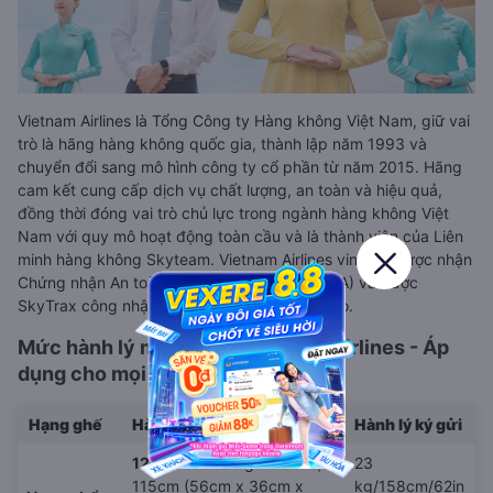
Vietnam Airlines là Tổng Công ty Hàng không Việt Nam, giữ vai
trò là hãng hàng không quốc gia, thành lập năm 1993 và
chuyển đổi sang mô hình công ty cổ phần từ năm 2015. Hãng
cam kết cung cấp dịch vụ chất lượng, an toàn và hiệu quả,
đồng thời đóng vai trò chủ lực trong ngành hàng không Việt
Nam với quy mô hoạt động toàn cầu và là thành viên của Liên
minh hàng không Skyteam. Vietnam Airlines vinh dự được nhận
Chứng nhận An toàn khai thác của IATA (IOSA) và được
SkyTrax công nhận là hãng hàng không 4 sao.
Mức hành lý miễn cước Vietnam Airlines - Áp
dụng cho mọi chặng bay
Hạng ghế
Hành lý xách tay
Hành lý ký gửi
12kg/26lb
bao gồm 01 kiện
23
115cm (56cm x 36cm x
kg/158cm/62in