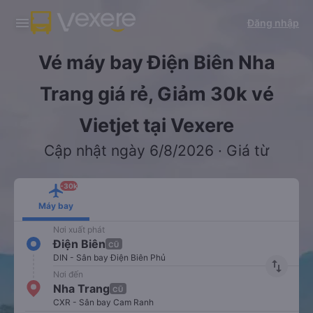
Tải app Vexere ngay!
Tải app Vexere
Đăng nhập
Mở app
Mở app
Nhận ưu đãi thành viên độc
-30k/ghế khi đặt vé máy bay qua
quyền
app
Vé máy bay Điện Biên Nha
Trang giá rẻ, Giảm 30k vé
Vietjet tại Vexere
Cập nhật ngày 6/8/2026 · Giá từ
-30k
Máy bay
Nơi xuất phát
Điện Biên
CŨ
DIN - Sân bay Điện Biên Phủ
import_export
Nơi đến
Nha Trang
CŨ
CXR - Sân bay Cam Ranh