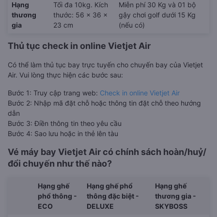
Hạng
Tối đa 10kg. Kích
Miễn phí 30 Kg và 01 bộ
thương
thước: 56 x 36 x
gậy chơi golf dưới 15 Kg
gia
23 cm
(nếu có)
Thủ tục check in online Vietjet Air
Có thể làm thủ tục bay trực tuyến cho chuyến bay của Vietjet
Air. Vui lòng thực hiện các bước sau:
Bước 1: Truy cập trang web:
Check in online Vietjet Air
Bước 2: Nhập mã đặt chỗ hoặc thông tin đặt chỗ theo hướng
dẫn
Bước 3: Điền thông tin theo yêu cầu
Bước 4: Sao lưu hoặc in thẻ lên tàu
Vé máy bay Vietjet Air có chính sách hoàn/huỷ/
đổi chuyến như thế nào?
Hạng ghế
Hạng ghế phổ
Hạng ghế
phổ thông -
thông đặc biệt -
thương gia -
ECO
DELUXE
SKYBOSS