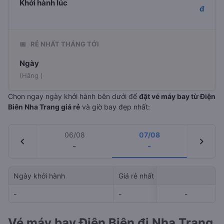
Khởi hành lúc
đ
📅
RẺ NHẤT THÁNG TỚI
Ngày
(Hãng )
Chọn ngay ngày khởi hành bên dưới để
đặt vé máy bay từ Điện
Biên Nha Trang giá rẻ
và giờ bay đẹp nhất:
06/08
07/08
chevron_left
chevron_right
-
-
Ngày khởi hành
Giá rẻ nhất
Hãng hà
-
-
-
-
-
Vé máy bay Điện Biên đi Nha Trang