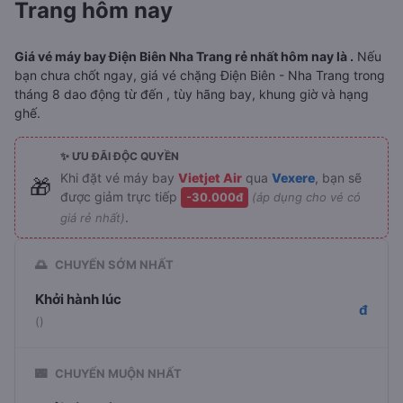
Trang hôm nay
Giá vé máy bay Điện Biên Nha Trang rẻ nhất hôm nay là .
Nếu
bạn chưa chốt ngay, giá vé chặng Điện Biên - Nha Trang trong
tháng 8 dao động từ đến , tùy hãng bay, khung giờ và hạng
ghế.
✨ ƯU ĐÃI ĐỘC QUYỀN
Khi đặt vé máy bay
Vietjet Air
qua
Vexere
, bạn sẽ
🎁
được giảm trực tiếp
-30.000đ
(áp dụng cho vé có
.
giá rẻ nhất)
🌅
CHUYẾN SỚM NHẤT
Khởi hành lúc
đ
()
🌃
CHUYẾN MUỘN NHẤT