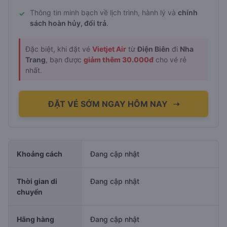
Thông tin minh bạch về lịch trình, hành lý và
chính
✓
sách hoàn hủy, đổi trả
.
Đặc biệt, khi đặt vé
Vietjet Air
từ
Điện Biên
đi
Nha
Trang
, bạn được
giảm thêm 30.000đ
cho vé rẻ
nhất.
ĐẶT VÉ SỚM NGAY HÔM NAY
➝
Khoảng cách
Đang cập nhật
Thời gian di
Đang cập nhật
chuyển
Hãng hàng
Đang cập nhật