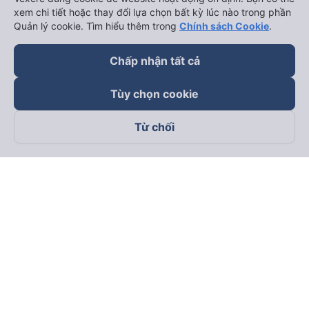
xem chi tiết hoặc thay đổi lựa chọn bất kỳ lúc nào trong phần
Quản lý cookie. Tìm hiểu thêm trong
Chính sách Cookie
.
Chấp nhận tất cả
Tùy chọn cookie
Từ chối
Theo dõi chúng tôi trên
Facebook
Tiktok
Youtube
Công ty TNHH Thương Mại Dịch Vụ Vexere
Địa chỉ đăng ký kinh doanh: 8C Chữ Đồng Tử, Phường Tân
Sơn Nhất, TP. Hồ Chí Minh, Việt Nam
Địa chỉ
:
Lầu 2, toà nhà H3 Circo Hoàng Diệu, 384 Hoàng Diệu,
Phường Khánh Hội, TP Hồ Chí Minh, Việt Nam
Tầng 3, toà nhà 101 Láng Hạ, 101 Láng Hạ, Phường Láng, TP.
Hà Nội, Việt Nam