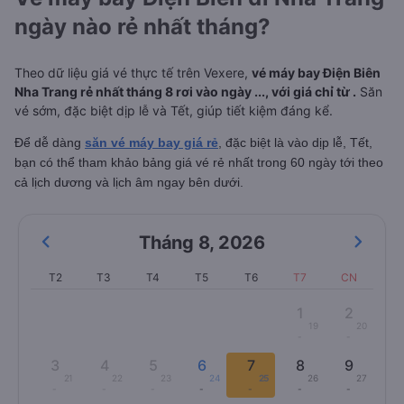
ngày nào rẻ nhất tháng?
Theo dữ liệu giá vé thực tế trên Vexere,
vé máy bay Điện Biên
Nha Trang rẻ nhất tháng 8 rơi vào ngày ..., với giá chỉ từ .
Săn
vé sớm, đặc biệt dịp lễ và Tết, giúp tiết kiệm đáng kể.
Để dễ dàng
săn vé máy bay giá rẻ
, đặc biệt là vào dịp lễ, Tết,
bạn có thể tham khảo bảng giá vé rẻ nhất trong 60 ngày tới theo
cả lịch dương và lịch âm ngay bên dưới.
Tháng 8
,
2026
T2
T3
T4
T5
T6
T7
CN
1
2
19
20
-
-
3
4
5
6
7
8
9
21
22
23
24
25
26
27
-
-
-
-
-
-
-