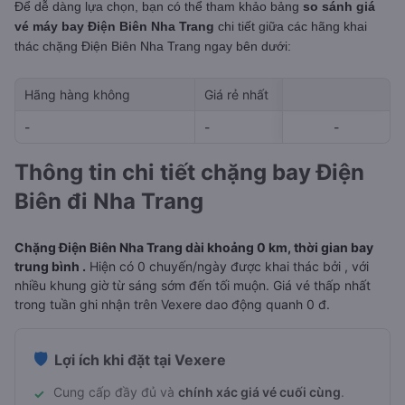
Để dễ dàng lựa chọn, bạn có thể tham khảo bảng
so sánh giá
vé máy bay Điện Biên Nha Trang
chi tiết giữa các hãng khai
thác chặng Điện Biên Nha Trang
ngay bên dưới:
Hãng hàng không
Giá rẻ nhất
Ngày rẻ nhất 
-
-
-
-
-
Thông tin chi tiết chặng bay Điện
Biên đi Nha Trang
Chặng Điện Biên Nha Trang dài khoảng 0 km, thời gian bay
trung bình .
Hiện có 0 chuyến/ngày được khai thác bởi , với
nhiều khung giờ từ sáng sớm đến tối muộn. Giá vé thấp nhất
trong tuần ghi nhận trên Vexere dao động quanh 0 đ.
🛡️
Lợi ích khi đặt tại Vexere
Cung cấp đầy đủ và
chính xác giá vé cuối cùng
.
✓