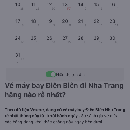
10
11
12
13
14
15
16
28
29
30
1/7
2
3
4
-
-
-
-
-
-
-
17
18
19
20
21
22
23
5
6
7
8
9
10
11
-
-
-
-
-
-
-
24
25
26
27
28
29
30
12
13
14
15
16
17
18
-
-
-
-
-
-
-
31
19
-
Hiển thị lịch âm
Vé máy bay Điện Biên đi Nha Trang
hãng nào rẻ nhất?
Theo dữ liệu Vexere, đang có vé máy bay Điện Biên Nha Trang
rẻ nhất tháng này từ , khởi hành ngày .
So sánh giá vé giữa
các hãng đang khai thác chặng này ngay bên dưới.