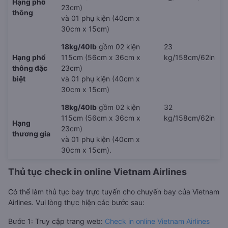
Hạng phổ
23cm)
thông
và 01 phụ kiện (40cm x
30cm x 15cm)
18kg/40lb
gồm 02 kiện
23
Hạng phổ
115cm (56cm x 36cm x
kg/158cm/62in
thông đặc
23cm)
biệt
và 01 phụ kiện (40cm x
30cm x 15cm)
18kg/40lb
gồm 02 kiện
32
115cm (56cm x 36cm x
kg/158cm/62in
Hạng
23cm)
thương gia
và 01 phụ kiện (40cm x
30cm x 15cm).
Thủ tục check in online Vietnam Airlines
Có thể làm thủ tục bay trực tuyến cho chuyến bay của Vietnam
Airlines. Vui lòng thực hiện các bước sau:
Bước 1: Truy cập trang web:
Check in online Vietnam Airlines