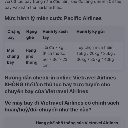
với 03 tàu bay trong năm đầu tiên, sau đó tăng dần lên 08 tàu
bay vào năm thứ hai khai thác.
Mức hành lý miễn cước Pacific Airlines
Chặng
Hạng
Hành lý xách
Hành lý ký gửi
bay
ghế
tay
Tối đa 7 kg
Tùy chọn mua thêm:
Mọi
Hạng
(Kích thước:
15kg / 20kg / 25kg /
chặng
phổ
56 x 36 x 23
30kg / 35kg / 40kg
bay
thông
cm)
Hướng dẫn check-in online Vietravel Airlines
KHÔNG thể làm thủ tục bay trực tuyến cho
chuyến bay của Vietravel Airlines
Vé máy bay đi Vietravel Airlines có chính sách
hoàn/huỷ/đổi chuyến như thế nào?
Hạng ghế phổ thông của Vietravel Airlines