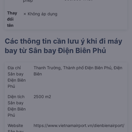
phép
Thay
✗ Không áp dụng
đổi
tên
Các thông tin cần lưu ý khi đi máy
bay từ
Sân bay Điện Biên Phủ
Địa chỉ
Thanh Trường, Thành phố Điện Biên Phủ, Điện
Sân bay
Biên
Điện Biên
Phủ
Diện tích
2500 m2
Sân bay
Điện Biên
Phủ
Website
https://www.vietnamairport.vn/dienbienairport/
Sân bay