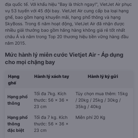
địa quốc tế. Với khẩu hiệu "Bay là thích ngay!", VietJet Air phục
vụ 53 tuyến với 45 đội bay. VietJet Air cung cấp ba loại hạng
ghế, bao gồm hạng khuyến mãi, hạng phổ thông và hạng
SkyBoss. Trong 6 năm hoạt động, VietJet Air đã nhận được
nhiều giải thưởng bao gồm hãng hàng không giá rẻ tốt nhất
châu Á và nằm trong Top 20 thương hiệu bền vững hàng đầu
năm 2015.
Mức hành lý miễn cước Vietjet Air - Áp dụng
cho mọi chặng bay
Hạng
Hành lý xách tay
Hành lý ký gửi
ghế
Tối đa 7kg. Kích
Tùy chọn mua thêm: 15kg
Hạng phổ
thước: 56 x 36 x
/ 20kg / 25kg / 30kg /
thông
23 cm
35kg / 40kg
Hạng phổ
Tối đa 7 kg. Kích
Miễn phí 20 Kg
thông
thước: 56 x 36 x
đặc biệt
23 cm