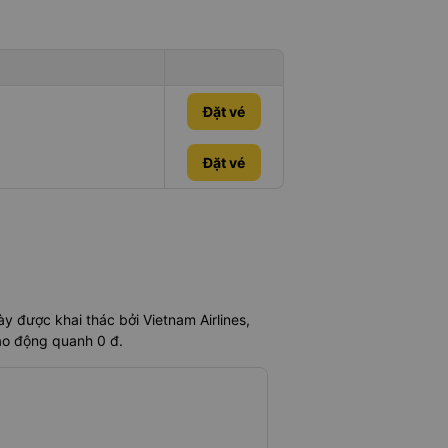
Đặt vé
Đặt vé
 được khai thác bởi Vietnam Airlines,
dao động quanh 0 đ.