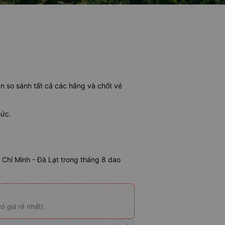
ạn so sánh tất cả các hãng và chốt vé
hức.
Chí Minh - Đà Lạt trong tháng 8 dao
.
ó giá rẻ nhất)