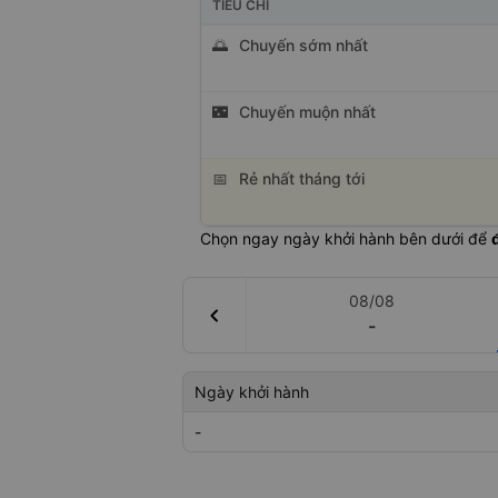
TIÊU CHÍ
🌅
Chuyến sớm nhất
🌃
Chuyến muộn nhất
📅
Rẻ nhất tháng tới
Chọn ngay ngày khởi hành bên dưới để
08/08
chevron_left
-
Ngày khởi hành
-