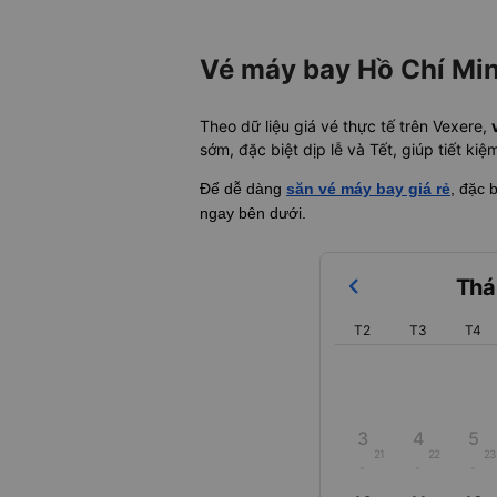
Vé máy bay Hồ Chí Min
Theo dữ liệu giá vé thực tế trên Vexere,
sớm, đặc biệt dịp lễ và Tết, giúp tiết ki
Để dễ dàng
săn vé máy bay giá rẻ
, đặc 
ngay bên dưới.
Thá
T2
T3
T4
3
4
5
21
22
23
-
-
-