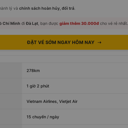
 hành lý và
chính sách hoàn hủy, đổi trả
.
ồ Chí Minh
đi
Đà Lạt
, bạn được
giảm thêm 30.000đ
cho vé rẻ nhất.
ĐẶT VÉ SỚM NGAY HÔM NAY
➝
278km
1 giờ 2 phút
Vietnam Airlines, Vietjet Air
15 chuyến / ngày