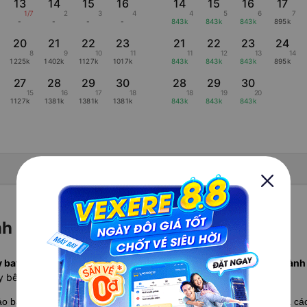
13
14
15
16
14
15
16
17
1/7
2
3
4
4
5
6
7
-
-
-
-
843k
843k
843k
895k
20
21
22
23
21
22
23
24
8
9
10
11
11
12
13
14
1225k
1402k
1127k
1017k
843k
843k
843k
895k
27
28
29
30
28
29
30
15
16
17
18
18
19
20
1127k
1381k
1381k
1381k
843k
843k
843k
Hiển thị lịch âm
h đi Đà Lạt hãng nào rẻ nhất?
 bay Hồ Chí Minh Đà Lạt rẻ nhất tháng này từ 843.181 đ, khởi hàn
y bên dưới.
hảo bảng
so sánh giá vé máy bay Hồ Chí Minh Đà Lạt
chi tiết giữa c