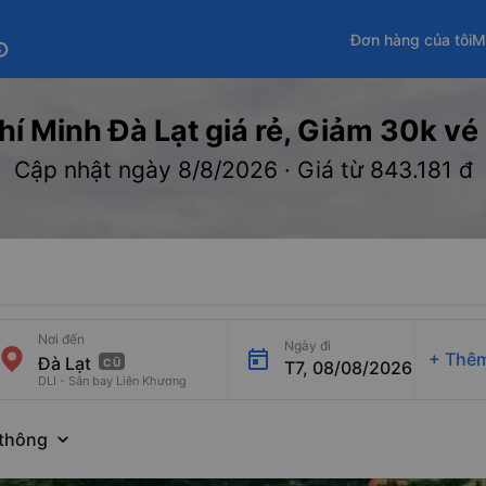
Đơn hàng của tôi
M
fo
í Minh Đà Lạt giá rẻ, Giảm 30k vé V
Cập nhật ngày 8/8/2026 · Giá từ 843.181 đ
Nơi đến
Ngày đi
+
Thêm
CŨ
T7, 08/08/2026
DLI - Sân bay Liên Khương
thông