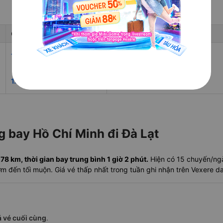
Giá rẻ nhất
Ngày rẻ nhất 30 ngày tới
23/08/2026
1.017.181đ
29/08/2026
1.435.781đ
ng bay Hồ Chí Minh đi Đà Lạt
8 km, thời gian bay trung bình 1 giờ 2 phút.
Hiện có 15 chuyến/ngày
 sớm đến tối muộn. Giá vé thấp nhất trong tuần ghi nhận trên Vexere 
á vé cuối cùng
.