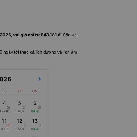
026, với giá chỉ từ 843.181 đ.
Săn vé
60 ngày tới theo cả lịch dương và lịch âm
026
T6
T7
CN
4
5
6
23
24
25
1228k
1070k
843k
11
12
13
1/8
2
3
1111k
1070k
843k