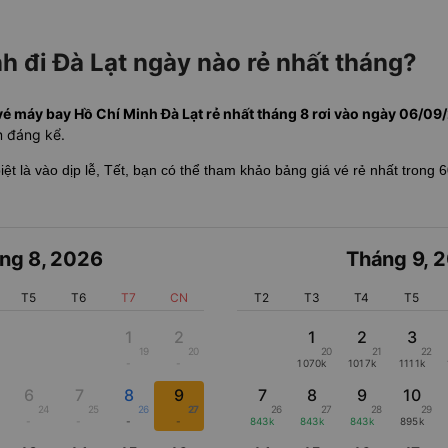
h đi Đà Lạt ngày nào rẻ nhất tháng?
vé máy bay Hồ Chí Minh Đà Lạt rẻ nhất tháng 8 rơi vào ngày 06/09/2
ệm đáng kể.
biệt là vào dịp lễ, Tết, bạn có thể tham khảo bảng giá vé rẻ nhất trong 
ng 8
,
2026
Tháng 9
,
2
T5
T6
T7
CN
T2
T3
T4
T5
1
2
1
2
3
19
20
20
21
22
-
-
1070k
1017k
1111k
6
7
8
9
7
8
9
10
24
25
26
27
26
27
28
29
-
-
-
-
843k
843k
843k
895k