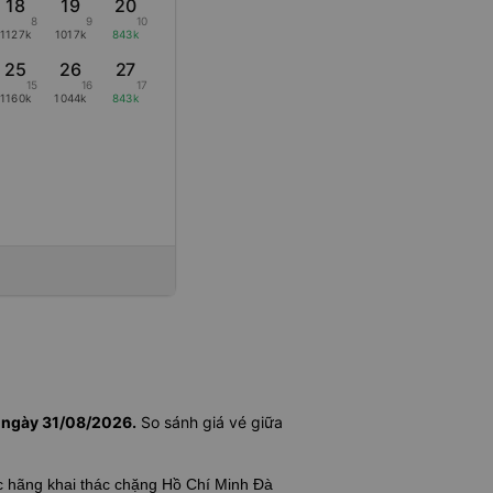
18
19
20
8
9
10
1127k
1017k
843k
25
26
27
15
16
17
1160k
1044k
843k
h ngày 31/08/2026.
So sánh giá vé giữa
ác hãng khai thác chặng Hồ Chí Minh Đà