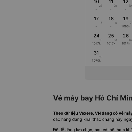
10
11
12
28
29
30
-
-
-
17
18
19
5
6
7
-
-
1096k
24
25
26
12
13
14
1017k
1017k
1017k
31
19
1070k
Vé máy bay Hồ Chí Min
Theo dữ liệu Vexere, VN đang có vé máy
các hãng đang khai thác chặng này nga
Để dễ dàng lựa chọn, bạn có thể tham k