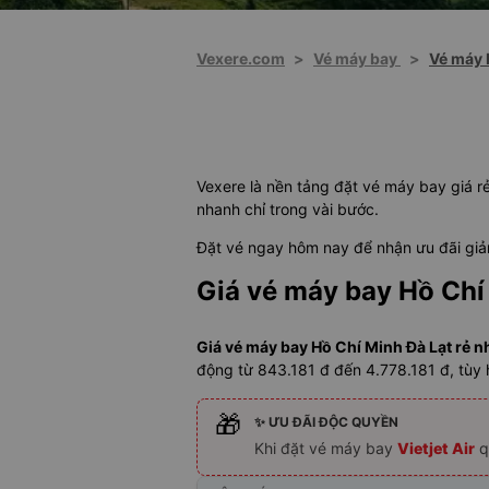
Vexere.com
>
Vé máy bay
>
Vé máy 
Vexere là nền tảng đặt vé máy bay giá r
nhanh chỉ trong vài bước.
Đặt vé ngay hôm nay để nhận ưu đãi giảm
Giá vé máy bay Hồ Chí
Giá vé máy bay Hồ Chí Minh Đà Lạt rẻ n
động từ 843.181 đ đến 4.778.181 đ, tùy
🎁
✨ ƯU ĐÃI ĐỘC QUYỀN
Khi đặt vé máy bay
Vietjet Air
q