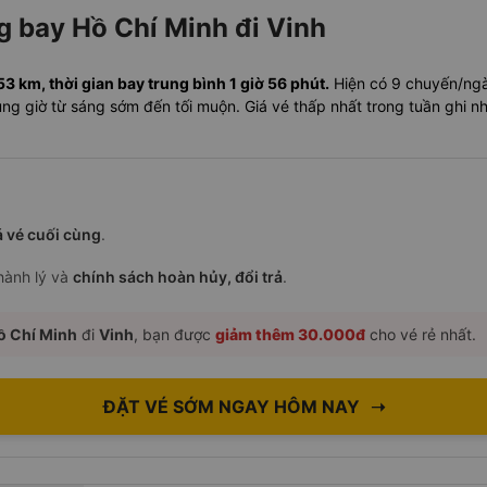
ng bay Hồ Chí Minh đi Vinh
 km, thời gian bay trung bình 1 giờ 56 phút.
Hiện có 9 chuyến/ngày
u khung giờ từ sáng sớm đến tối muộn. Giá vé thấp nhất trong tuần ghi
á vé cuối cùng
.
 hành lý và
chính sách hoàn hủy, đổi trả
.
ồ Chí Minh
đi
Vinh
, bạn được
giảm thêm 30.000đ
cho vé rẻ nhất.
ĐẶT VÉ SỚM NGAY HÔM NAY
➝