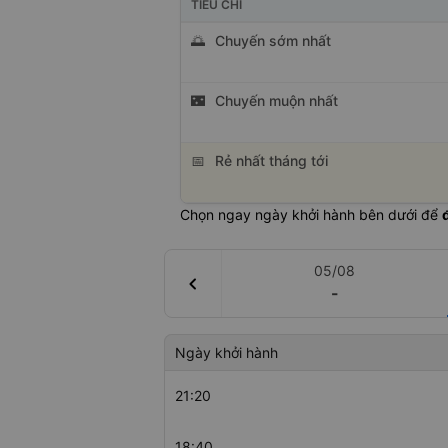
TIÊU CHÍ
🌅
Chuyến sớm nhất
🌃
Chuyến muộn nhất
📅
Rẻ nhất tháng tới
Chọn ngay ngày khởi hành bên dưới để
05/08
chevron_left
-
Ngày khởi hành
21:20
18:40