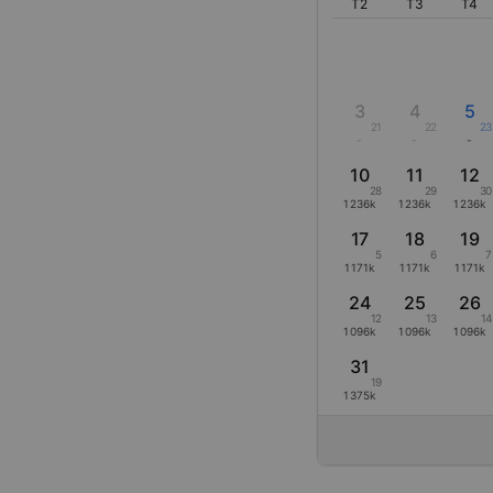
T2
T3
T4
3
4
5
21
22
23
-
-
-
10
11
12
28
29
30
1236k
1236k
1236k
17
18
19
5
6
7
1171k
1171k
1171k
24
25
26
12
13
14
1096k
1096k
1096k
31
19
1375k