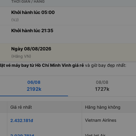
THỜI GIAN / HÃNG
Khởi hành lúc 05:00
(VJ)
Khởi hành lúc 21:35
Ngày 08/08/2026
(Hãng VN)
đặt vé máy bay từ Hồ Chí Minh Vinh giá rẻ
và giờ bay đẹp nhất:
06/08
08/08
2192k
1727k
Giá rẻ nhất
Hãng hàng không
Vietnam Airlines
2.432.181đ
VietJet Air
2.029.781đ