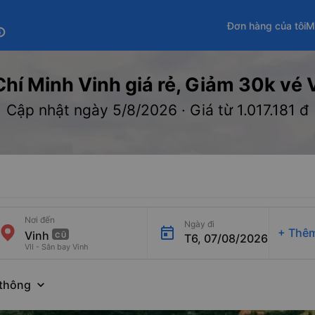
Đơn hàng của tôi
M
fo
hí Minh Vinh giá rẻ, Giảm 30k vé Vi
Cập nhật ngày 5/8/2026 · Giá từ 1.017.181 đ
Nơi đến
Ngày đi
+
Thêm
CŨ
T6, 07/08/2026
VII - Sân bay Vinh
thông