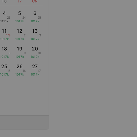
T6
T7
CN
4
5
6
23
24
25
1111k
1017k
1017k
11
12
13
1/8
2
3
1017k
1017k
1017k
18
19
20
8
9
10
1017k
1017k
1017k
25
26
27
15
16
17
1017k
1017k
1017k