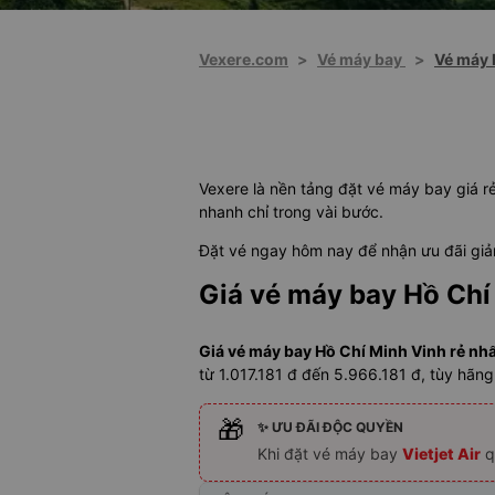
Vexere.com
>
Vé máy bay
>
Vé máy 
Vexere là nền tảng đặt vé máy bay giá rẻ
nhanh chỉ trong vài bước.
Đặt vé ngay hôm nay để nhận ưu đãi giảm
Giá vé máy bay Hồ Chí
Giá vé máy bay Hồ Chí Minh Vinh rẻ nhất
từ 1.017.181 đ đến 5.966.181 đ, tùy hãn
🎁
✨ ƯU ĐÃI ĐỘC QUYỀN
Khi đặt vé máy bay
Vietjet Air
q