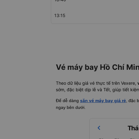
13:15
Vé máy bay Hồ Chí Min
Theo dữ liệu giá vé thực tế trên Vexere,
sớm, đặc biệt dịp lễ và Tết, giúp tiết ki
Để dễ dàng
săn vé máy bay giá rẻ
, đặc 
ngay bên dưới.
Thá