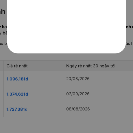
h đi Vinh hãng nào rẻ nhất?
 bay Hồ Chí Minh Vinh rẻ nhất tháng này từ 1.017.181 đ, khởi hàn
y bên dưới.
hảo bảng
so sánh giá vé máy bay Hồ Chí Minh Vinh
chi tiết giữa các
Giá rẻ nhất
Ngày rẻ nhất 30 ngày tới
20/08/2026
1.096.181đ
02/09/2026
1.374.621đ
08/08/2026
1.727.381đ