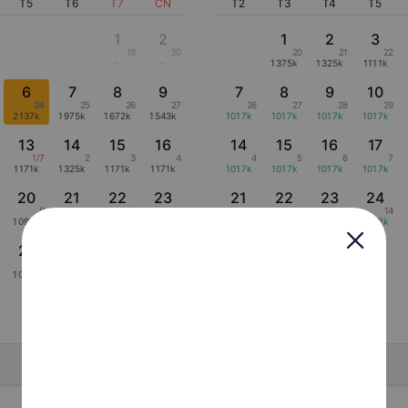
T5
T6
T7
CN
T2
T3
T4
T5
1
2
1
2
3
19
20
20
21
22
-
-
1375k
1325k
1111k
6
7
8
9
7
8
9
10
24
25
26
27
26
27
28
29
2137k
1975k
1672k
1543k
1017k
1017k
1017k
1017k
13
14
15
16
14
15
16
17
1/7
2
3
4
4
5
6
7
1171k
1325k
1171k
1171k
1017k
1017k
1017k
1017k
20
21
22
23
21
22
23
24
8
9
10
11
11
12
13
14
1096k
1327k
1096k
1096k
1017k
1017k
1017k
1017k
27
28
29
30
28
29
30
15
16
17
18
18
19
20
1096k
1802k
1929k
1724k
1017k
1017k
1017k
Hiển thị lịch âm