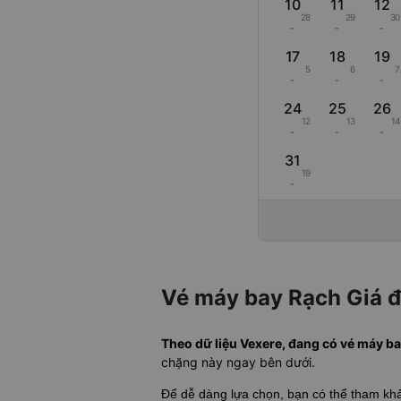
10
11
12
28
29
30
-
-
-
17
18
19
5
6
7
-
-
-
24
25
26
12
13
14
-
-
-
31
19
-
Vé máy bay Rạch Giá đ
Theo dữ liệu Vexere, đang có vé máy ba
chặng này ngay bên dưới.
Để dễ dàng lựa chọn, bạn có thể tham k