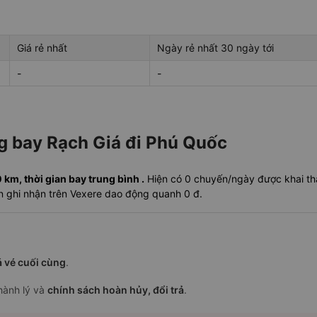
Giá rẻ nhất
Ngày rẻ nhất 30 ngày tới
-
-
ng bay Rạch Giá đi Phú Quốc
m, thời gian bay trung bình .
Hiện có 0 chuyến/ngày được khai thá
ần ghi nhận trên Vexere dao động quanh 0 đ.
á vé cuối cùng
.
 hành lý và
chính sách hoàn hủy, đổi trả
.