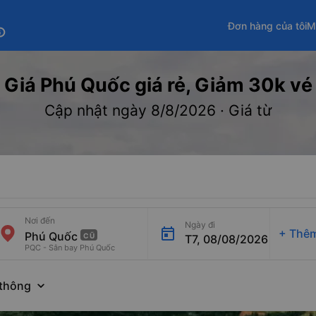
Đơn hàng của tôi
M
fo
Giá Phú Quốc giá rẻ, Giảm 30k vé V
Cập nhật ngày 8/8/2026 · Giá từ
Nơi đến
Ngày đi
+
Thêm
CŨ
T7, 08/08/2026
PQC - Sân bay Phú Quốc
thông