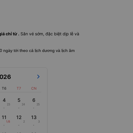
á chỉ từ .
Săn vé sớm, đặc biệt dịp lễ và
60 ngày tới theo cả lịch dương và lịch âm
026
T6
T7
CN
4
5
6
23
24
25
-
-
-
11
12
13
1/8
2
3
-
-
-