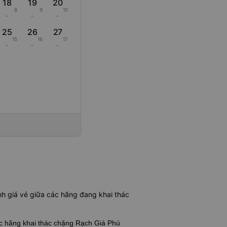
18
19
20
8
9
10
-
-
-
25
26
27
15
16
17
-
-
-
h giá vé giữa các hãng đang khai thác
các hãng khai thác chặng Rạch Giá Phú