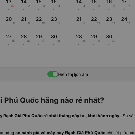
13
14
15
16
14
15
16
17
1/7
2
3
4
4
5
6
7
-
-
-
-
-
-
-
-
20
21
22
23
21
22
23
24
8
9
10
11
11
12
13
14
-
-
-
-
-
-
-
-
27
28
29
30
28
29
30
15
16
17
18
18
19
20
-
-
-
-
-
-
-
Hiển thị lịch âm
i Phú Quốc hãng nào rẻ nhất?
y Rạch Giá Phú Quốc rẻ nhất tháng này từ , khởi hành ngày .
So sán
hảo bảng
so sánh giá vé máy bay Rạch Giá Phú Quốc
chi tiết giữa 