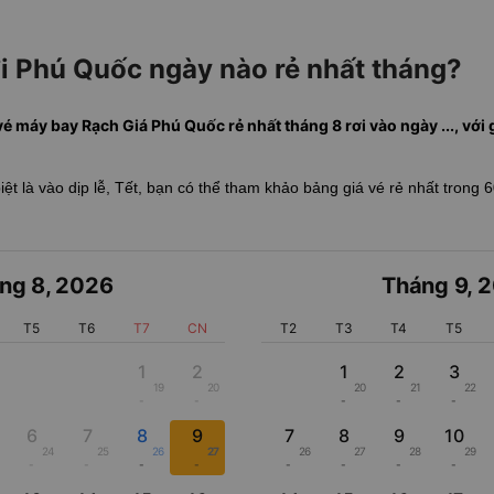
i Phú Quốc ngày nào rẻ nhất tháng?
vé máy bay Rạch Giá Phú Quốc rẻ nhất tháng 8 rơi vào ngày ..., với gi
biệt là vào dịp lễ, Tết, bạn có thể tham khảo bảng giá vé rẻ nhất trong 
ng 8
,
2026
Tháng 9
,
2
T5
T6
T7
CN
T2
T3
T4
T5
1
2
1
2
3
19
20
20
21
22
-
-
-
-
-
6
7
8
9
7
8
9
10
24
25
26
27
26
27
28
29
-
-
-
-
-
-
-
-