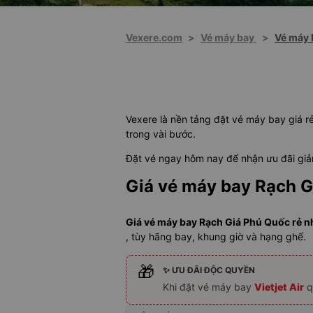
Vexere.com
>
Vé máy bay
>
Vé máy 
Vexere là nền tảng đặt vé máy bay giá rẻ
trong vài bước.
Đặt vé ngay hôm nay để nhận ưu đãi giảm
Giá vé máy bay Rạch G
Giá vé máy bay Rạch Giá Phú Quốc rẻ nh
, tùy hãng bay, khung giờ và hạng ghế.
🎁
✨ ƯU ĐÃI ĐỘC QUYỀN
Khi đặt vé máy bay
Vietjet Air
q