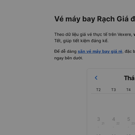
Vé máy bay Rạch Giá đ
Theo dữ liệu giá vé thực tế trên Vexere,
Tết, giúp tiết kiệm đáng kể.
Để dễ dàng
săn vé máy bay giá rẻ
, đặc 
ngay bên dưới.
Thá
T2
T3
T4
3
4
5
21
22
23
-
-
-