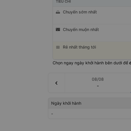
TIÊU CHÍ
🌅
Chuyến sớm nhất
🌃
Chuyến muộn nhất
📅
Rẻ nhất tháng tới
Chọn ngay ngày khởi hành bên dưới để
08/08
chevron_left
-
Ngày khởi hành
-