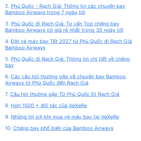
2.
Phú Quốc - Rạch Giá: Thông tin các chuyến bay
Bamboo Airways trong 7 ngày tới
3.
Phú Quốc đi Rạch Giá: Tư vấn Top chặng bay
Bamboo Airways có giá rẻ nhất trong 30 ngày tới
4.
Đặt vé máy bay Tết 2027 từ Phú Quốc đi Rạch Giá
Bamboo Airways
5.
Phú Quốc đi Rạch Giá: Thông tin chi tiết về chặng
bay
6.
Các câu hỏi thường gặp về chuyến bay Bamboo
Airways từ Phú Quốc đến Rạch Giá
7.
Câu hỏi thường gặp Từ Phú Quốc Đi Rạch Giá
8.
Hơn 1500 + đối tác của VeXeRe
9.
Những lợi ích khi mua vé máy bay tại VeXeRe
10.
Chặng bay phổ biến của Bamboo Airways