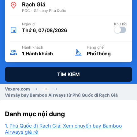
Rạch Giá
PQC - Sân bay Phú Quốc
Ngày đi
Khứ hồi
Thứ 6, 07/08/2026
Hành khách
Hạng ghế
1
Hành khách
Phổ thông
TÌM KIẾM
Vexere.com
Vé máy bay Bamboo Airways từ Phú Quốc đi Rạch Giá
Danh mục nội dung
1.
Phú Quốc đi Rạch Giá: Xem chuyến bay Bamboo
Airways giá rẻ