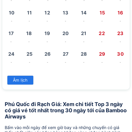
-
-
-
-
-
-
-
10
11
12
13
14
15
16
-
-
-
-
-
-
-
17
18
19
20
21
22
23
-
-
-
-
-
-
-
24
25
26
27
28
29
30
-
-
-
-
-
-
-
31
Âm lịch
-
Phú Quốc đi Rạch Giá: Xem chi tiết Top 3 ngày
có giá vé tốt nhất trong 30 ngày tới của Bamboo
Airways
Bấm vào mỗi ngày để xem giờ bay và những chuyến có giá