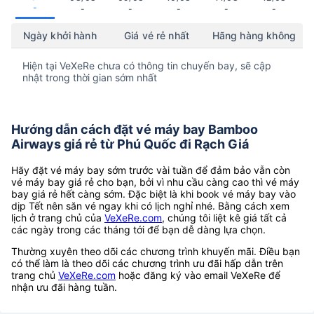
-
-
-
-
-
-
Ngày khởi hành
Giá vé rẻ nhất
Hãng hàng không
Hiện tại VeXeRe chưa có thông tin chuyến bay, sẽ cập
nhật trong thời gian sớm nhất
Hướng dẫn cách đặt vé máy bay Bamboo
Airways giá rẻ từ Phú Quốc đi Rạch Giá
Hãy đặt vé máy bay sớm trước vài tuần để đảm bảo vẫn còn
vé máy bay giá rẻ cho bạn, bởi vì nhu cầu càng cao thì vé máy
bay giá rẻ hết càng sớm. Đặc biệt là khi book vé máy bay vào
dịp Tết nên săn vé ngay khi có lịch nghỉ nhé. Bằng cách xem
lịch ở trang chủ của
VeXeRe.com
, chúng tôi liệt kê giá tất cả
các ngày trong các tháng tới để bạn dễ dàng lựa chọn.
Thường xuyên theo dõi các chương trình khuyến mãi. Điều bạn
có thể làm là theo dõi các chương trình ưu đãi hấp dẫn trên
trang chủ
VeXeRe.com
hoặc đăng ký vào email VeXeRe để
nhận ưu đãi hàng tuần.