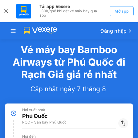
Tải app Vexere
-30k/ghế khi đặt vé máy bay qua
Mở app
app
Đăng nhập
Vé máy bay Bamboo
Airways từ Phú Quốc đi
Rạch Giá giá rẻ nhất
Cập nhật ngày 7 tháng 8
Nơi xuất phát
Phú Quốc
PQC - Sân bay Phú Quốc
Nơi đến