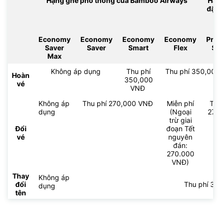
Hạng ghế phổ thông của Bamboo Airways
Hạn
đặc
Economy
Economy
Economy
Economy
Pre
Saver
Saver
Smart
Flex
Sm
Max
Không áp dụng
Thu phí
Thu phí 350,000 
Hoàn
350,000
vé
VNĐ
Không áp
Thu phí 270,000 VNĐ
Miễn phí
Thu
dụng
(Ngoại
270
trừ giai
V
Đổi
đoạn Tết
vé
nguyên
đán:
270.000
VNĐ)
Thay
Không áp
đổi
Thu phí 3
dụng
tên