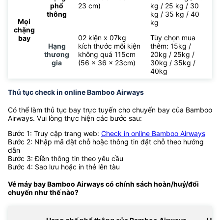
phổ
23 cm)
kg / 25 kg / 30
thông
kg / 35 kg / 40
Mọi
kg
chặng
02 kiện x 07kg
Tùy chọn mua
bay
Hạng
kích thước mỗi kiện
thêm: 15kg /
thương
không quá 115cm
20kg / 25kg /
gia
(56 x 36 x 23cm)
30kg / 35kg /
40kg
Thủ tục check in online Bamboo Airways
Có thể làm thủ tục bay trực tuyến cho chuyến bay của Bamboo
Airways. Vui lòng thực hiện các bước sau:
Bước 1: Truy cập trang web:
Check in online Bamboo Airways
Bước 2: Nhập mã đặt chỗ hoặc thông tin đặt chỗ theo hướng
dẫn
Bước 3: Điền thông tin theo yêu cầu
Bước 4: Sao lưu hoặc in thẻ lên tàu
Vé máy bay Bamboo Airways có chính sách hoàn/huỷ/đổi
chuyến như thế nào?