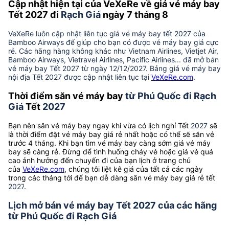
Cập nhật hiện tại của VeXeRe về giá vé máy bay
Tết 2027 đi
Rạch Giá
ngày 7 tháng 8
VeXeRe luôn cập nhật liên tục giá vé máy bay tết 2027 của
Bamboo Airways để giúp cho bạn có được vé máy bay giá cực
rẻ. Các hãng hàng không khác như Vietnam Airlines, Vietjet Air,
Bamboo Airways, Vietravel Airlines, Pacific Airlines... đã mở bán
vé máy bay Tết 2027 từ ngày 12/12/2027. Bảng giá vé máy bay
nội địa Tết 2027 được cập nhật liên tục tại
VeXeRe.com
.
Thời điểm săn vé máy bay
từ Phú Quốc đi Rạch
Giá
Tết
2027
Bạn nên săn vé máy bay ngay khi vừa có lịch nghỉ Tết
2027
sẽ
là thời điểm đặt vé máy bay giá rẻ nhất hoặc có thể sẽ săn vé
trước 4 tháng. Khi bạn tìm vé máy bay càng sớm giá vé máy
bay sẽ càng rẻ. Đừng để tình huống cháy vé hoặc giá vé quá
cao ảnh hưởng đến chuyến đi của bạn lịch ở trang chủ
của
VeXeRe.com
, chúng tôi liệt kê giá của tất cả các ngày
trong các tháng tới để bạn dễ dàng săn vé máy bay giá rẻ tết
2027
.
Lịch mở bán vé máy bay Tết 2027 của các hãng
từ Phú Quốc đi Rạch Giá