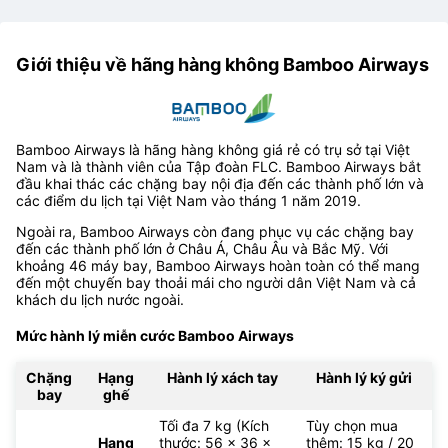
Giới thiệu về hãng hàng không Bamboo Airways
Bamboo Airways là hãng hàng không giá rẻ có trụ sở tại Việt
Nam và là thành viên của Tập đoàn FLC. Bamboo Airways bắt
đầu khai thác các chặng bay nội địa đến các thành phố lớn và
các điểm du lịch tại Việt Nam vào tháng 1 năm 2019.
Ngoài ra, Bamboo Airways còn đang phục vụ các chặng bay
đến các thành phố lớn ở Châu Á, Châu Âu và Bắc Mỹ. Với
khoảng 46 máy bay, Bamboo Airways hoàn toàn có thể mang
đến một chuyến bay thoải mái cho người dân Việt Nam và cả
khách du lịch nước ngoài.
Mức hành lý miễn cước Bamboo Airways
Chặng
Hạng
Hành lý xách tay
Hành lý ký gửi
bay
ghế
Tối đa 7 kg (Kích
Tùy chọn mua
Hạng
thước: 56 x 36 x
thêm: 15 kg / 20