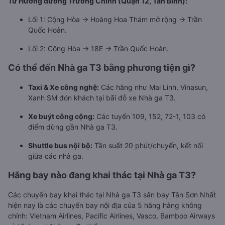
Từ Hướng đường Trường Chinh (Quận 12, Tân Bình):
Lối 1: Cộng Hòa → Hoàng Hoa Thám mở rộng → Trần
Quốc Hoàn.
Lối 2: Cộng Hòa → 18E → Trần Quốc Hoàn.
Có thể đến Nhà ga T3 bằng phương tiện gì?
Taxi & Xe công nghệ:
Các hãng như Mai Linh, Vinasun,
Xanh SM đón khách tại bãi đỗ xe Nhà ga T3.
Xe buýt công cộng:
Các tuyến 109, 152, 72-1, 103 có
điểm dừng gần Nhà ga T3.
Shuttle bus nội bộ:
Tần suất 20 phút/chuyến, kết nối
giữa các nhà ga.
Hãng bay nào đang khai thác tại Nhà ga T3?
Các chuyến bay khai thác tại Nhà ga T3 sân bay Tân Sơn Nhất
hiện nay là các chuyến bay nội địa của 5 hãng hàng không
chính: Vietnam Airlines, Pacific Airlines, Vasco, Bamboo Airways