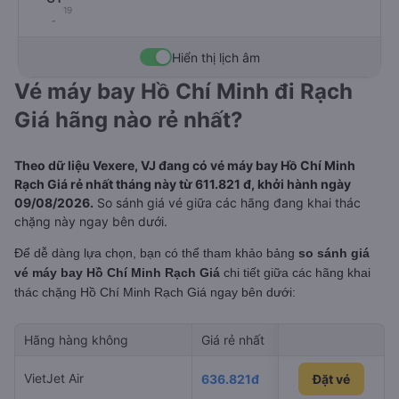
19
-
Hiển thị lịch âm
Vé máy bay Hồ Chí Minh đi Rạch
Giá hãng nào rẻ nhất?
Theo dữ liệu Vexere, VJ đang có vé máy bay Hồ Chí Minh
Rạch Giá rẻ nhất tháng này từ 611.821 đ, khởi hành ngày
09/08/2026.
So sánh giá vé giữa các hãng đang khai thác
chặng này ngay bên dưới.
Để dễ dàng lựa chọn, bạn có thể tham khảo bảng
so sánh giá
vé máy bay Hồ Chí Minh Rạch Giá
chi tiết giữa các hãng khai
thác chặng Hồ Chí Minh Rạch Giá
ngay bên dưới:
Hãng hàng không
Giá rẻ nhất
Ngày rẻ nhất 
VietJet Air
09/08/2026
636.821đ
Đặt vé