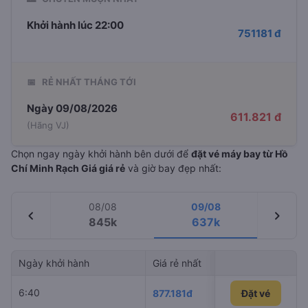
Khởi hành lúc 22:00
751181 đ
📅
RẺ NHẤT THÁNG TỚI
Ngày 09/08/2026
611.821 đ
(Hãng VJ)
Chọn ngay ngày khởi hành bên dưới để
đặt vé máy bay từ Hồ
Chí Minh Rạch Giá giá rẻ
và giờ bay đẹp nhất:
08/08
09/08
chevron_left
chevron_right
845k
637k
Ngày khởi hành
Giá rẻ nhất
Hãng hàng 
6:40
Vietnam Airl
877.181đ
Đặt vé