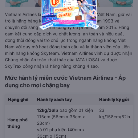
Vietnam Airlines là Tổng Công ty Hàng không Việt Nam, giữ vai
trò là hãng hàng không quốc gia, thành lập năm 1993 và
chuyển đổi sang mô hình công ty cổ phần từ năm 2015. Hãng
cam kết cung cấp dịch vụ chất lượng, an toàn và hiệu quả,
đồng thời đóng vai trò chủ lực trong ngành hàng không Việt
Nam với quy mô hoạt động toàn cầu và là thành viên của Liên
minh hàng không Skyteam. Vietnam Airlines vinh dự được nhận
Chứng nhận An toàn khai thác của IATA (IOSA) và được
SkyTrax công nhận là hãng hàng không 4 sao.
Mức hành lý miễn cước Vietnam Airlines - Áp
dụng cho mọi chặng bay
Hạng ghế
Hành lý xách tay
Hành lý ký gửi
12kg/26lb
bao gồm 01 kiện
23
115cm (56cm x 36cm x
kg/158cm/62in
Hạng phổ
23cm)
thông
và 01 phụ kiện (40cm x
30cm x 15cm)