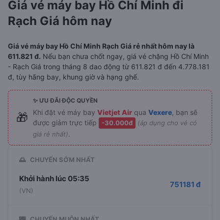
Giá vé máy bay Hồ Chí Minh đi
Rạch Giá hôm nay
Giá vé máy bay Hồ Chí Minh Rạch Giá rẻ nhất hôm nay là
611.821 đ.
Nếu bạn chưa chốt ngay, giá vé chặng Hồ Chí Minh
- Rạch Giá trong tháng 8 dao động từ 611.821 đ đến 4.778.181
đ, tùy hãng bay, khung giờ và hạng ghế.
✨ ƯU ĐÃI ĐỘC QUYỀN
Khi đặt vé máy bay
Vietjet Air
qua
Vexere
, bạn sẽ
🎁
được giảm trực tiếp
-30.000đ
(áp dụng cho vé có
.
giá rẻ nhất)
🌅
CHUYẾN SỚM NHẤT
Khởi hành lúc 05:35
751181 đ
(VN)
🌃
CHUYẾN MUỘN NHẤT