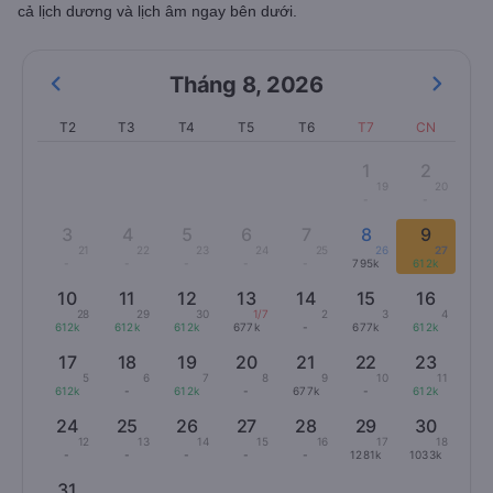
cả lịch dương và lịch âm ngay bên dưới.
Tháng 8
,
2026
T2
T3
T4
T5
T6
T7
CN
1
2
19
20
-
-
3
4
5
6
7
8
9
21
22
23
24
25
26
27
-
-
-
-
-
795k
612k
10
11
12
13
14
15
16
28
29
30
1/7
2
3
4
612k
612k
612k
677k
-
677k
612k
17
18
19
20
21
22
23
5
6
7
8
9
10
11
612k
-
612k
-
677k
-
612k
24
25
26
27
28
29
30
12
13
14
15
16
17
18
-
-
-
-
-
1281k
1033k
31