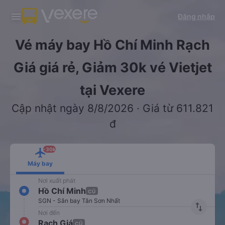
Tải app Vexere ngay!
Tải app Vexere
Đăng nhập
Mở app
Mở app
Nhận ưu đãi thành viên độc
-30k/ghế khi đặt vé máy bay qua
quyền
app
Vé máy bay Hồ Chí Minh Rạch
Giá giá rẻ, Giảm 30k vé Vietjet
tại Vexere
Cập nhật ngày 8/8/2026 · Giá từ 611.821
đ
-30k
Máy bay
Nơi xuất phát
Hồ Chí Minh
CŨ
SGN - Sân bay Tân Sơn Nhất
import_export
Nơi đến
Rạch Giá
CŨ