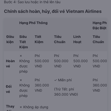
Bước 4: Sao lưu hoặc in thẻ lên tàu
Chính sách hoàn, hủy, đổi vé
Vietnam Airlines
Hạng Phổ Thông
Hạng Phổ 
Đặc Biệt
Điều
Siêu
Tiết
Tiêu
Linh
Tiêu
kiện
Tiết
Kiệm
Chuẩn
Hoạt
Chuẩn
Kiệm
✗
Phí
Phí
Phí
Phí
Hoàn
Không
500.000
500.000
500.000
500.000
vé
được
VNĐ
VNĐ
VNĐ
VNĐ
phép
✗
Phí
✓ Miễn phí
Phí
Không
360.000
360.000
Đổi
(Trừ Tết: phí
được
VNĐ
VNĐ
vé
360.000 VNĐ)
phép
Thay
✗ Không áp dụng