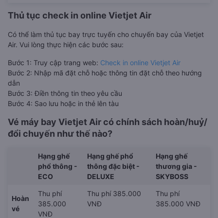
Thủ tục check in online Vietjet Air
Có thể làm thủ tục bay trực tuyến cho chuyến bay của Vietjet
Air. Vui lòng thực hiện các bước sau:
Bước 1: Truy cập trang web:
Check in online Vietjet Air
Bước 2: Nhập mã đặt chỗ hoặc thông tin đặt chỗ theo hướng
dẫn
Bước 3: Điền thông tin theo yêu cầu
Bước 4: Sao lưu hoặc in thẻ lên tàu
Vé máy bay Vietjet Air có chính sách hoàn/huỷ/
đổi chuyến như thế nào?
Hạng ghế
Hạng ghế phổ
Hạng ghế
phổ thông -
thông đặc biệt -
thương gia -
ECO
DELUXE
SKYBOSS
Thu phí
Thu phí 385.000
Thu phí
Hoàn
385.000
VNĐ
385.000 VNĐ
vé
VNĐ