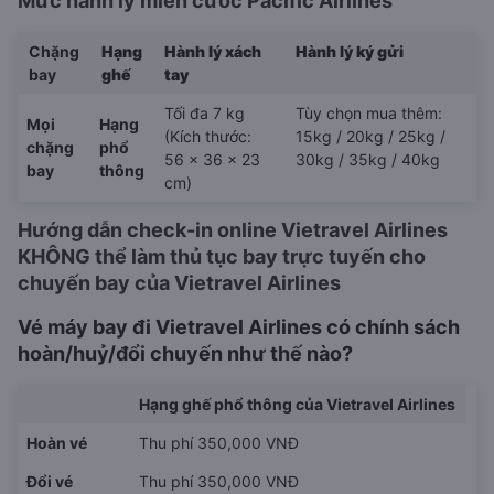
Mức hành lý miễn cước Pacific Airlines
Chặng
Hạng
Hành lý xách
Hành lý ký gửi
bay
ghế
tay
Tối đa 7 kg
Tùy chọn mua thêm:
Mọi
Hạng
(Kích thước:
15kg / 20kg / 25kg /
chặng
phổ
56 x 36 x 23
30kg / 35kg / 40kg
bay
thông
cm)
Hướng dẫn check-in online Vietravel Airlines
KHÔNG thể làm thủ tục bay trực tuyến cho
chuyến bay của Vietravel Airlines
Vé máy bay đi Vietravel Airlines có chính sách
hoàn/huỷ/đổi chuyến như thế nào?
Hạng ghế phổ thông của Vietravel Airlines
Hoàn vé
Thu phí 350,000 VNĐ
Đổi vé
Thu phí 350,000 VNĐ