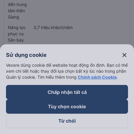
đến trung
tâm Kiên
Giang
Năng lực
3,7 triệu khách/năm
phục vụ
Sân bay
Phú Quốc
close
Sử dụng cookie
Câu hỏi thường gặp khi đặt vé máy
Vexere dùng cookie để website hoạt động ổn định. Bạn có thể
bay từ Hồ Chí Minh đi Rạch Giá
xem chi tiết hoặc thay đổi lựa chọn bất kỳ lúc nào trong phần
Quản lý cookie. Tìm hiểu thêm trong
Chính sách Cookie
.
Chấp nhận tất cả
Giá vé từ Hồ Chí Minh đi Rạch Giá rẻ nhất hôm
nay?
Tùy chọn cookie
Câu hỏi: Sân bay gần nhất đến là sân bay nào?
Từ chối
Cách bao nhiêu km?