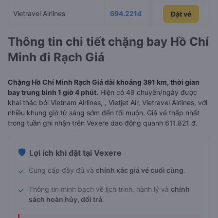
Vietravel Airlines
694.221đ
05/09/2026
Đặt vé
Đặt vé
Thông tin chi tiết chặng bay Hồ Chí
Minh đi Rạch Giá
Chặng Hồ Chí Minh Rạch Giá dài khoảng 391 km, thời gian
bay trung bình 1 giờ 4 phút.
Hiện có 49 chuyến/ngày được
khai thác bởi Vietnam Airlines, , Vietjet Air, Vietravel Airlines, với
nhiều khung giờ từ sáng sớm đến tối muộn. Giá vé thấp nhất
trong tuần ghi nhận trên Vexere dao động quanh 611.821 đ.
🛡️
Lợi ích khi đặt tại Vexere
Cung cấp đầy đủ và
chính xác giá vé cuối cùng
.
✓
Thông tin minh bạch về lịch trình, hành lý và
chính
✓
sách hoàn hủy, đổi trả
.