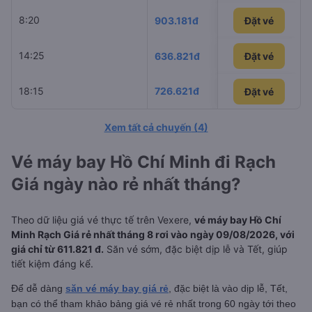
8:20
Sun PhuQuo
903.181đ
Đặt vé
14:25
VietJet Air
636.821đ
Đặt vé
18:15
726.621đ
Vietravel Air
Đặt vé
Đặt vé
Xem tất cả chuyến
(
4
)
Vé máy bay Hồ Chí Minh đi Rạch
Giá ngày nào rẻ nhất tháng?
Theo dữ liệu giá vé thực tế trên Vexere,
vé máy bay Hồ Chí
Minh Rạch Giá rẻ nhất tháng 8 rơi vào ngày 09/08/2026, với
giá chỉ từ 611.821 đ.
Săn vé sớm, đặc biệt dịp lễ và Tết, giúp
tiết kiệm đáng kể.
Để dễ dàng
săn vé máy bay giá rẻ
, đặc biệt là vào dịp lễ, Tết,
bạn có thể tham khảo bảng giá vé rẻ nhất trong 60 ngày tới theo