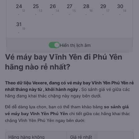
24
25
26
27
28
29
30
12
13
14
15
16
17
18
-
-
-
-
-
-
-
31
19
-
Hiển thị lịch âm
Vé máy bay Vĩnh Yên đi Phú Yên
hãng nào rẻ nhất?
Theo dữ liệu Vexere, đang có vé máy bay Vĩnh Yên Phú Yên rẻ
nhất tháng này từ , khởi hành ngày .
So sánh giá vé giữa các
hãng đang khai thác chặng này ngay bên dưới.
Để dễ dàng lựa chọn, bạn có thể tham khảo bảng
so sánh giá
vé máy bay Vĩnh Yên Phú Yên
chi tiết giữa các hãng khai thác
chặng Vĩnh Yên Phú Yên
ngay bên dưới:
Hãng hàng không
Giá rẻ nhất
Ngày rẻ nhất 