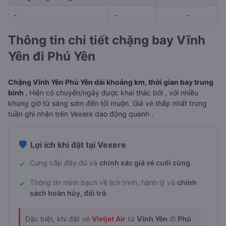
-
-
-
-
-
Thông tin chi tiết chặng bay Vĩnh
Yên đi Phú Yên
Chặng Vĩnh Yên Phú Yên dài khoảng km, thời gian bay trung
bình .
Hiện có chuyến/ngày được khai thác bởi , với nhiều
khung giờ từ sáng sớm đến tối muộn. Giá vé thấp nhất trong
tuần ghi nhận trên Vexere dao động quanh .
🛡️
Lợi ích khi đặt tại Vexere
Cung cấp đầy đủ và
chính xác giá vé cuối cùng
.
✓
Thông tin minh bạch về lịch trình, hành lý và
chính
✓
sách hoàn hủy, đổi trả
.
Đặc biệt, khi đặt vé
Vietjet Air
từ
Vĩnh Yên
đi
Phú