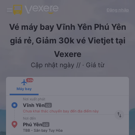
Tải app Vexere ngay!
Tải app Vexere
Đăng nhập
Mở app
Mở app
Nhận ưu đãi thành viên độc
-30k/ghế khi đặt vé máy bay qua
quyền
app
Vé máy bay Vĩnh Yên Phú Yên
giá rẻ, Giảm 30k vé Vietjet tại
Vexere
Cập nhật ngày // · Giá từ
-30k
Máy bay
Nơi xuất phát
Vĩnh Yên
CŨ
Chưa khai thác chuyến bay đến địa điểm này
import_export
Nơi đến
Phú Yên
CŨ
TBB - Sân bay Tuy Hòa