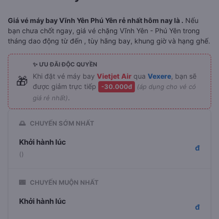
Giá vé máy bay Vĩnh Yên Phú Yên rẻ nhất hôm nay là .
Nếu
bạn chưa chốt ngay, giá vé chặng Vĩnh Yên - Phú Yên trong
tháng dao động từ đến , tùy hãng bay, khung giờ và hạng ghế.
✨ ƯU ĐÃI ĐỘC QUYỀN
Khi đặt vé máy bay
Vietjet Air
qua
Vexere
, bạn sẽ
🎁
được giảm trực tiếp
-30.000đ
(áp dụng cho vé có
.
giá rẻ nhất)
🌅
CHUYẾN SỚM NHẤT
Khởi hành lúc
đ
()
🌃
CHUYẾN MUỘN NHẤT
Khởi hành lúc
đ