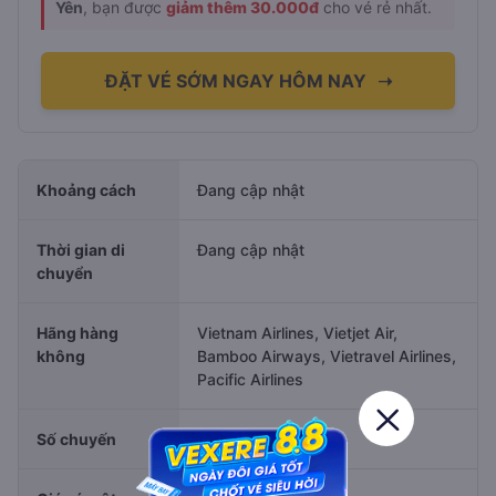
Yên
, bạn được
giảm thêm 30.000đ
cho vé rẻ nhất.
ĐẶT VÉ SỚM NGAY HÔM NAY
➝
Khoảng cách
Đang cập nhật
Thời gian di
Đang cập nhật
chuyển
Hãng hàng
Vietnam Airlines, Vietjet Air,
không
Bamboo Airways, Vietravel Airlines,
Pacific Airlines
Số chuyến
Đang cập nhật