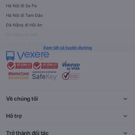
Hà Nội đi Sa Pa
Hà Nội đi Tam Đảo
Đà Nẵng đi Hội An
Đà Nẵng đi Huế
Hải Phòng đi Hà Nội
Xem tất cả tuyến đường
keyboard_arrow_down
Về chúng tôi
keyboard_arrow_down
Hỗ trợ
keyboard_arrow_down
Trở thành đối tác