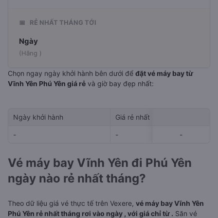
📅
RẺ NHẤT THÁNG TỚI
Ngày
(Hãng )
Chọn ngay ngày khởi hành bên dưới để
đặt vé máy bay từ
Vĩnh Yên Phú Yên giá rẻ
và giờ bay đẹp nhất:
Ngày khởi hành
Giá rẻ nhất
Hãng hà
-
-
-
-
-
Vé máy bay Vĩnh Yên đi Phú Yên
ngày nào rẻ nhất tháng?
Theo dữ liệu giá vé thực tế trên Vexere,
vé máy bay Vĩnh Yên
Phú Yên rẻ nhất tháng rơi vào ngày , với giá chỉ từ .
Săn vé