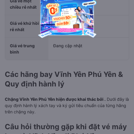
Giá vé một
Đang cập nhật
chiều rẻ nhất
Giá vé khứ hồi
Đang cập nhật
rẻ nhất
Giá vé trung
Đang cập nhật
bình
Các hãng bay Vĩnh Yên Phú Yên &
Quy định hành lý
Chặng Vĩnh Yên Phú Yên hiện được khai thác bởi .
Dưới đây là
quy định hành lý xách tay và ký gửi tiêu chuẩn của từng hãng
trên chặng này.
Câu hỏi thường gặp khi đặt vé máy