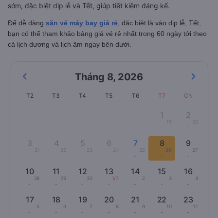
sớm, đặc biệt dịp lễ và Tết, giúp tiết kiệm đáng kể.
Để dễ dàng
săn vé máy bay giá rẻ
, đặc biệt là vào dịp lễ, Tết,
bạn có thể tham khảo bảng giá vé rẻ nhất trong 60 ngày tới theo
cả lịch dương và lịch âm ngay bên dưới.
Tháng 8
,
2026
T2
T3
T4
T5
T6
T7
CN
1
2
19
20
-
-
3
4
5
6
7
8
9
21
22
23
24
25
26
27
-
-
-
-
-
-
-
10
11
12
13
14
15
16
28
29
30
1/7
2
3
4
-
-
-
-
-
-
-
17
18
19
20
21
22
23
5
6
7
8
9
10
11
-
-
-
-
-
-
-