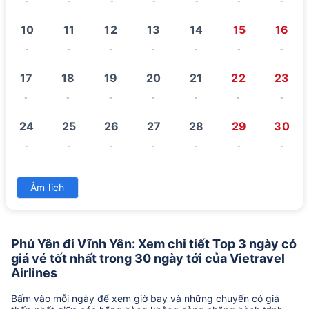
-
-
-
-
-
-
-
10
11
12
13
14
15
16
-
-
-
-
-
-
-
17
18
19
20
21
22
23
-
-
-
-
-
-
-
24
25
26
27
28
29
30
-
-
-
-
-
-
-
31
Âm lịch
-
Phú Yên đi Vĩnh Yên: Xem chi tiết Top 3 ngày có
giá vé tốt nhất trong 30 ngày tới của Vietravel
Airlines
Bấm vào mỗi ngày để xem giờ bay và những chuyến có giá