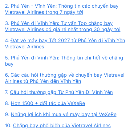
2.
Phú Yên - Vĩnh Yên: Thông tin các chuyến bay
Vietravel Airlines trong 7 ngày tới
3.
Phú Yên đi Vĩnh Yên: Tư vấn Top chặng bay
Vietravel Airlines có giá rẻ nhất trong 30 ngày tới
4.
Đặt vé máy bay Tết 2027 từ Phú Yên đi Vĩnh Yên
Vietravel Airlines
5.
Phú Yên đi Vĩnh Yên: Thông tin chi tiết về chặng
bay
6.
Các câu hỏi thường gặp về chuyến bay Vietravel
Airlines từ Phú Yên đến Vĩnh Yên
7.
Câu hỏi thường gặp Từ Phú Yên Đi Vĩnh Yên
8.
Hơn 1500 + đối tác của VeXeRe
9.
Những lợi ích khi mua vé máy bay tại VeXeRe
10.
Chặng bay phổ biến của Vietravel Airlines