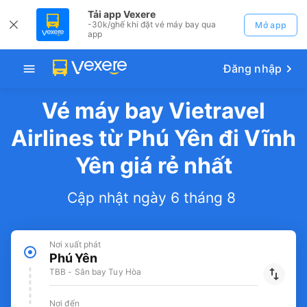
Tải app Vexere
-30k/ghế khi đặt vé máy bay qua
Mở app
app
Đăng nhập
Vé máy bay Vietravel
Airlines từ Phú Yên đi Vĩnh
Yên giá rẻ nhất
Cập nhật ngày 6 tháng 8
Nơi xuất phát
Phú Yên
TBB - Sân bay Tuy Hòa
Nơi đến