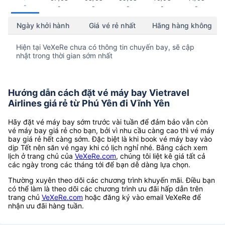
-
-
-
-
-
-
Ngày khởi hành
Giá vé rẻ nhất
Hãng hàng không
Hiện tại VeXeRe chưa có thông tin chuyến bay, sẽ cập
nhật trong thời gian sớm nhất
Hướng dẫn cách đặt vé máy bay Vietravel
Airlines giá rẻ từ Phú Yên đi Vĩnh Yên
Hãy đặt vé máy bay sớm trước vài tuần để đảm bảo vẫn còn
vé máy bay giá rẻ cho bạn, bởi vì nhu cầu càng cao thì vé máy
bay giá rẻ hết càng sớm. Đặc biệt là khi book vé máy bay vào
dịp Tết nên săn vé ngay khi có lịch nghỉ nhé. Bằng cách xem
lịch ở trang chủ của
VeXeRe.com
, chúng tôi liệt kê giá tất cả
các ngày trong các tháng tới để bạn dễ dàng lựa chọn.
Thường xuyên theo dõi các chương trình khuyến mãi. Điều bạn
có thể làm là theo dõi các chương trình ưu đãi hấp dẫn trên
trang chủ
VeXeRe.com
hoặc đăng ký vào email VeXeRe để
nhận ưu đãi hàng tuần.