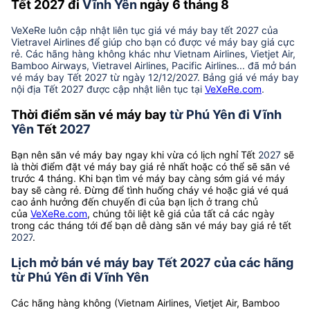
Tết 2027 đi
Vĩnh Yên
ngày 6 tháng 8
VeXeRe luôn cập nhật liên tục giá vé máy bay tết 2027 của
Vietravel Airlines để giúp cho bạn có được vé máy bay giá cực
rẻ. Các hãng hàng không khác như Vietnam Airlines, Vietjet Air,
Bamboo Airways, Vietravel Airlines, Pacific Airlines... đã mở bán
vé máy bay Tết 2027 từ ngày 12/12/2027. Bảng giá vé máy bay
nội địa Tết 2027 được cập nhật liên tục tại
VeXeRe.com
.
Thời điểm săn vé máy bay
từ Phú Yên đi Vĩnh
Yên
Tết
2027
Bạn nên săn vé máy bay ngay khi vừa có lịch nghỉ Tết
2027
sẽ
là thời điểm đặt vé máy bay giá rẻ nhất hoặc có thể sẽ săn vé
trước 4 tháng. Khi bạn tìm vé máy bay càng sớm giá vé máy
bay sẽ càng rẻ. Đừng để tình huống cháy vé hoặc giá vé quá
cao ảnh hưởng đến chuyến đi của bạn lịch ở trang chủ
của
VeXeRe.com
, chúng tôi liệt kê giá của tất cả các ngày
trong các tháng tới để bạn dễ dàng săn vé máy bay giá rẻ tết
2027
.
Lịch mở bán vé máy bay Tết 2027 của các hãng
từ Phú Yên đi Vĩnh Yên
Các hãng hàng không (Vietnam Airlines, Vietjet Air, Bamboo