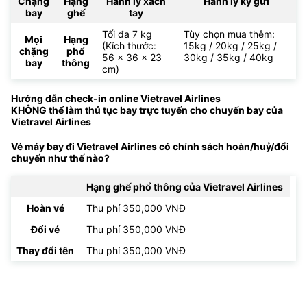
Chặng
Hạng
Hành lý xách
Hành lý ký gửi
bay
ghế
tay
Tối đa 7 kg
Tùy chọn mua thêm:
Mọi
Hạng
(Kích thước:
15kg / 20kg / 25kg /
chặng
phổ
56 x 36 x 23
30kg / 35kg / 40kg
bay
thông
cm)
Hướng dẫn check-in online Vietravel Airlines
KHÔNG thể làm thủ tục bay trực tuyến cho chuyến bay của
Vietravel Airlines
Vé máy bay đi Vietravel Airlines có chính sách hoàn/huỷ/đổi
chuyến như thế nào?
Hạng ghế phổ thông của Vietravel Airlines
Hoàn vé
Thu phí 350,000 VNĐ
Đổi vé
Thu phí 350,000 VNĐ
Thay đổi tên
Thu phí 350,000 VNĐ