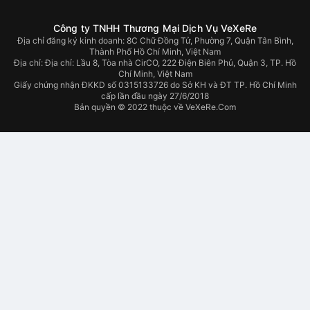
Công ty TNHH Thương Mại Dịch Vụ VeXeRe
Địa chỉ đăng ký kinh doanh: 8C Chữ Đồng Tử, Phường 7, Quận Tân Bình,
Thành Phố Hồ Chí Minh, Việt Nam
Địa chỉ:
Địa chỉ: Lầu 8, Tòa nhà CirCO, 222 Điện Biên Phủ, Quận 3, TP. Hồ
Chí Minh, Việt Nam
Giấy chứng nhận ĐKKD số 0315133726 do Sở KH và ĐT TP. Hồ Chí Minh
cấp lần đầu ngày 27/6/2018
Bản quyền © 2022 thuộc về VeXeRe.Com