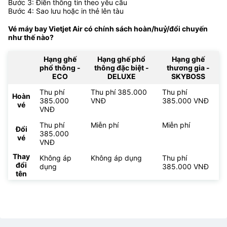
Bước 3: Điền thông tin theo yêu cầu
Bước 4: Sao lưu hoặc in thẻ lên tàu
Vé máy bay Vietjet Air có chính sách hoàn/huỷ/đổi chuyến
như thế nào?
Hạng ghế
Hạng ghế phổ
Hạng ghế
phổ thông -
thông đặc biệt -
thương gia -
ECO
DELUXE
SKYBOSS
Thu phí
Thu phí 385.000
Thu phí
Hoàn
385.000
VNĐ
385.000 VNĐ
vé
VNĐ
Thu phí
Miễn phí
Miễn phí
Đổi
385.000
vé
VNĐ
Thay
Không áp
Không áp dụng
Thu phí
đổi
dụng
385.000 VNĐ
tên