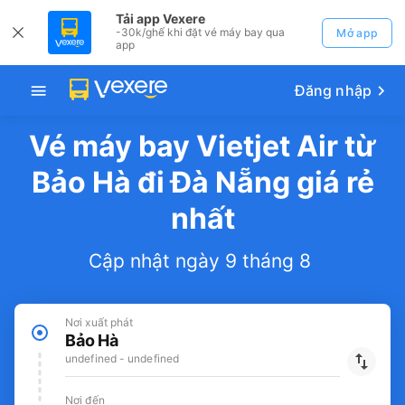
Tải app Vexere
-30k/ghế khi đặt vé máy bay qua
Mở app
app
Đăng nhập
Vé máy bay Vietjet Air từ
Bảo Hà đi Đà Nẵng giá rẻ
nhất
Cập nhật ngày 9 tháng 8
Nơi xuất phát
Bảo Hà
undefined - undefined
Nơi đến