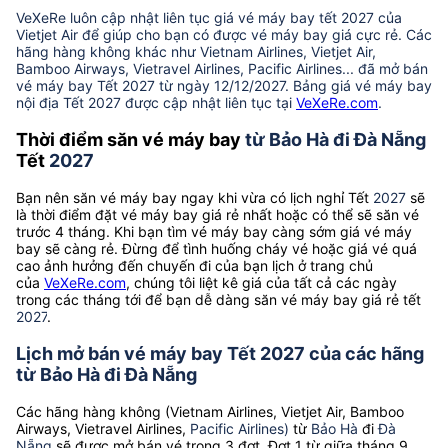
VeXeRe luôn cập nhật liên tục giá vé máy bay tết 2027 của
Vietjet Air để giúp cho bạn có được vé máy bay giá cực rẻ. Các
hãng hàng không khác như Vietnam Airlines, Vietjet Air,
Bamboo Airways, Vietravel Airlines, Pacific Airlines... đã mở bán
vé máy bay Tết 2027 từ ngày 12/12/2027. Bảng giá vé máy bay
nội địa Tết 2027 được cập nhật liên tục tại
VeXeRe.com
.
Thời điểm săn vé máy bay
từ Bảo Hà đi Đà Nẵng
Tết
2027
Bạn nên săn vé máy bay ngay khi vừa có lịch nghỉ Tết
2027
sẽ
là thời điểm đặt vé máy bay giá rẻ nhất hoặc có thể sẽ săn vé
trước 4 tháng. Khi bạn tìm vé máy bay càng sớm giá vé máy
bay sẽ càng rẻ. Đừng để tình huống cháy vé hoặc giá vé quá
cao ảnh hưởng đến chuyến đi của bạn lịch ở trang chủ
của
VeXeRe.com
, chúng tôi liệt kê giá của tất cả các ngày
trong các tháng tới để bạn dễ dàng săn vé máy bay giá rẻ tết
2027
.
Lịch mở bán vé máy bay Tết 2027 của các hãng
từ Bảo Hà đi Đà Nẵng
Các hãng hàng không (Vietnam Airlines, Vietjet Air, Bamboo
Airways, Vietravel Airlines,
Pacific Airlines)
từ
Bảo Hà
đi
Đà
Nẵng
sẽ được mở bán vé trong 3 đợt. Đợt 1 từ giữa tháng 9