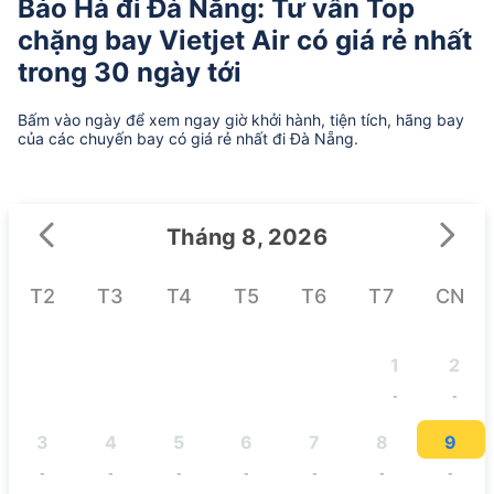
Bảo Hà đi Đà Nẵng: Tư vấn Top
chặng bay Vietjet Air có giá rẻ nhất
trong 30 ngày tới
Bấm vào ngày để xem ngay giờ khởi hành, tiện tích, hãng bay
của các chuyến bay có giá rẻ nhất đi Đà Nẵng.
Tháng 8, 2026
T2
T3
T4
T5
T6
T7
CN
1
2
-
-
3
4
5
6
7
8
9
-
-
-
-
-
-
-