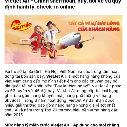
Vietjet Air - Chính sách hoàn, hủy, đổi vé và quy
định hành lý, check-in online
Với trụ sở tại Ba Đình, Hà Nội, Việt Nam và các trung tâm hoạt
động tại bốn sân bay,
VietJet Air
là một hãng hàng không của
Việt Nam cung cấp mô hình tiết kiệm cho các chuyến bay nội
địa quốc tế. Với khẩu hiệu "Bay là thích ngay!", VietJet Air phục
vụ 53 tuyến với 45 đội bay. VietJet Air cung cấp ba loại hạng
ghế, bao gồm hạng khuyến mãi, hạng phổ thông và hạng
SkyBoss. Trong 6 năm hoạt động, VietJet Air đã nhận được
nhiều giải thưởng bao gồm hãng hàng không giá rẻ tốt nhất
châu Á và nằm trong Top 20 thương hiệu bền vững hàng đầu
năm 2015.
Mức hành lý miễn cước Vietjet Air - Áp dụng cho mọi chặng