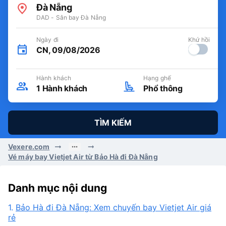
Đà Nẵng
DAD - Sân bay Đà Nẵng
Ngày đi
Khứ hồi
CN, 09/08/2026
Hành khách
Hạng ghế
1
Hành khách
Phổ thông
TÌM KIẾM
Vexere.com
Vé máy bay Vietjet Air từ Bảo Hà đi Đà Nẵng
Danh mục nội dung
1.
Bảo Hà đi Đà Nẵng: Xem chuyến bay Vietjet Air giá
rẻ