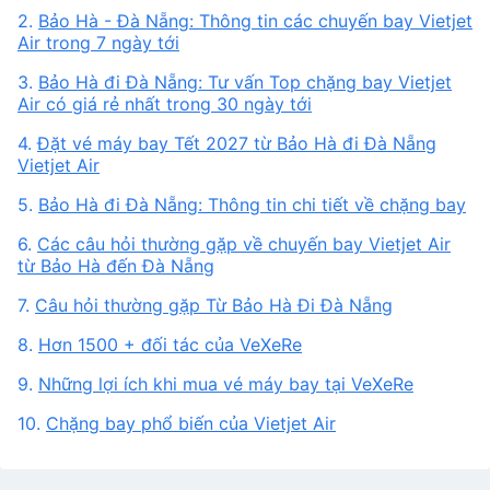
2.
Bảo Hà - Đà Nẵng: Thông tin các chuyến bay Vietjet
Air trong 7 ngày tới
3.
Bảo Hà đi Đà Nẵng: Tư vấn Top chặng bay Vietjet
Air có giá rẻ nhất trong 30 ngày tới
4.
Đặt vé máy bay Tết 2027 từ Bảo Hà đi Đà Nẵng
Vietjet Air
5.
Bảo Hà đi Đà Nẵng: Thông tin chi tiết về chặng bay
6.
Các câu hỏi thường gặp về chuyến bay Vietjet Air
từ Bảo Hà đến Đà Nẵng
7.
Câu hỏi thường gặp Từ Bảo Hà Đi Đà Nẵng
8.
Hơn 1500 + đối tác của VeXeRe
9.
Những lợi ích khi mua vé máy bay tại VeXeRe
10.
Chặng bay phổ biến của Vietjet Air