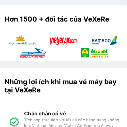
Hơn 1500 + đối tác của VeXeRe
Những lợi ích khi mua vé máy bay
tại VeXeRe
Chắc chắn có vé
Tích hợp trực tiếp với tất cả các hãng hàng không
lớn: Vietnam Airlines, Vietjet Air, Bamboo Airway,