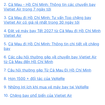
2.
Cà Mau - Hồ Chí Minh: Thông tin các chuyến bay
Vietjet Air trong 7 ngày tới
3.
Cà Mau đi Hồ Chí Minh: Tư vấn Top chặng bay
Vietjet Air có giá rẻ nhất trong 30 ngày tới
4.
Đặt vé máy bay Tết 2027 từ Cà Mau đi Hồ Chí Minh
Vietjet Air
5.
Cà Mau đi Hồ Chí Minh: Thông tin chi tiết về chặng
bay
6.
Các câu hỏi thường gặp về chuyến bay Vietjet Air
từ Cà Mau đến Hồ Chí Minh
7.
Câu hỏi thường gặp Từ Cà Mau Đi Hồ Chí Minh
8.
Hơn 1500 + đối tác của VeXeRe
9.
Những lợi ích khi mua vé máy bay tại VeXeRe
10.
Chặng bay phổ biến của Vietjet Air