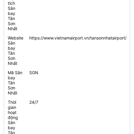
tích
Sân
bay
Tân
Sơn
Nhất
Website
https://www.vietnamairport.vn/tansonnhatairport/
Sân
bay
Tân
Sơn
Nhất
Mã Sân
SGN
bay
Tân
Sơn
Nhất
Thời
24/7
gian
hoạt
động
Sân
bay
Tân