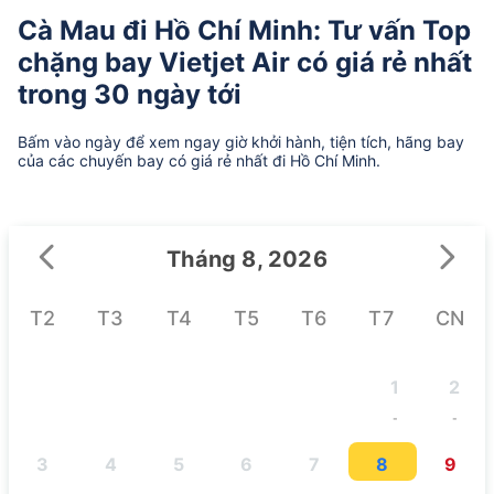
Cà Mau đi Hồ Chí Minh: Tư vấn Top
chặng bay Vietjet Air có giá rẻ nhất
trong 30 ngày tới
Bấm vào ngày để xem ngay giờ khởi hành, tiện tích, hãng bay
của các chuyến bay có giá rẻ nhất đi Hồ Chí Minh.
Tháng 8, 2026
T2
T3
T4
T5
T6
T7
CN
1
2
-
-
3
4
5
6
7
8
9