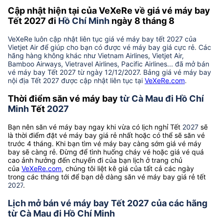
Cập nhật hiện tại của VeXeRe về giá vé máy bay
Tết 2027 đi
Hồ Chí Minh
ngày 8 tháng 8
VeXeRe luôn cập nhật liên tục giá vé máy bay tết 2027 của
Vietjet Air để giúp cho bạn có được vé máy bay giá cực rẻ. Các
hãng hàng không khác như Vietnam Airlines, Vietjet Air,
Bamboo Airways, Vietravel Airlines, Pacific Airlines... đã mở bán
vé máy bay Tết 2027 từ ngày 12/12/2027. Bảng giá vé máy bay
nội địa Tết 2027 được cập nhật liên tục tại
VeXeRe.com
.
Thời điểm săn vé máy bay
từ Cà Mau đi Hồ Chí
Minh
Tết
2027
Bạn nên săn vé máy bay ngay khi vừa có lịch nghỉ Tết
2027
sẽ
là thời điểm đặt vé máy bay giá rẻ nhất hoặc có thể sẽ săn vé
trước 4 tháng. Khi bạn tìm vé máy bay càng sớm giá vé máy
bay sẽ càng rẻ. Đừng để tình huống cháy vé hoặc giá vé quá
cao ảnh hưởng đến chuyến đi của bạn lịch ở trang chủ
của
VeXeRe.com
, chúng tôi liệt kê giá của tất cả các ngày
trong các tháng tới để bạn dễ dàng săn vé máy bay giá rẻ tết
2027
.
Lịch mở bán vé máy bay Tết 2027 của các hãng
từ Cà Mau đi Hồ Chí Minh