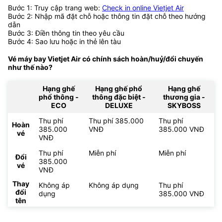
Bước 1: Truy cập trang web:
Check in online Vietjet Air
Bước 2: Nhập mã đặt chỗ hoặc thông tin đặt chỗ theo hướng
dẫn
Bước 3: Điền thông tin theo yêu cầu
Bước 4: Sao lưu hoặc in thẻ lên tàu
Vé máy bay Vietjet Air có chính sách hoàn/huỷ/đổi chuyến
như thế nào?
Hạng ghế
Hạng ghế phổ
Hạng ghế
phổ thông -
thông đặc biệt -
thương gia -
ECO
DELUXE
SKYBOSS
Thu phí
Thu phí 385.000
Thu phí
Hoàn
385.000
VNĐ
385.000 VNĐ
vé
VNĐ
Thu phí
Miễn phí
Miễn phí
Đổi
385.000
vé
VNĐ
Thay
Không áp
Không áp dụng
Thu phí
đổi
dụng
385.000 VNĐ
tên