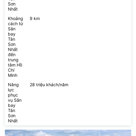
Sơn
Nhất
Khoảng
9 km
cách từ
Sân
bay
Tân
Sơn
Nhất
đến
trung
tâm Hồ
Chí
Minh
Năng
28 triệu khách/năm
lực
phục
vụ Sân
bay
Tân
Sơn
Nhất