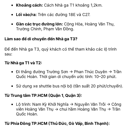
Khoảng cách:
Cách Nhà ga T1 khoảng 1,2km.
Lối vào/ra:
Trên các đường 18E và C27.
Gần các trục đường lớn:
Cộng Hòa, Hoàng Văn Thụ,
Trường Chinh, Phạm Văn Đồng.
Làm sao để di chuyển đến Nhà ga T3?
Để đến Nhà ga T3, quý khách có thể tham khảo các lộ trình
sau:
Từ Nhà ga T1 và T2:
Đi thẳng đường Trường Sơn → Phan Thúc Duyên → Trần
Quốc Hoàn. Thời gian di chuyển ước tính: 10–20 phút.
Sử dụng xe shuttle bus nội bộ (tần suất 20 phút/chuyến).
Từ Trung tâm TP.HCM (Quận 1, Quận 3):
Lộ trình: Nam Kỳ Khởi Nghĩa → Nguyễn Văn Trỗi → Công
viên Hoàng Văn Thụ → chui hầm Hoàng Văn Thụ → Trần
Quốc Hoàn.
Từ Phía Đông TP.HCM (Thủ Đức, Gò Vấp, Bình Thạnh):