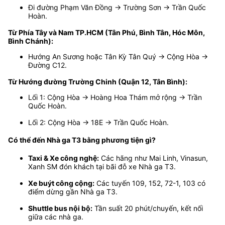
Đi đường Phạm Văn Đồng → Trường Sơn → Trần Quốc
Hoàn.
Từ Phía Tây và Nam TP.HCM (Tân Phú, Bình Tân, Hóc Môn,
Bình Chánh):
Hướng An Sương hoặc Tân Kỳ Tân Quý → Cộng Hòa →
Đường C12.
Từ Hướng đường Trường Chinh (Quận 12, Tân Bình):
Lối 1: Cộng Hòa → Hoàng Hoa Thám mở rộng → Trần
Quốc Hoàn.
Lối 2: Cộng Hòa → 18E → Trần Quốc Hoàn.
Có thể đến Nhà ga T3 bằng phương tiện gì?
Taxi & Xe công nghệ:
Các hãng như Mai Linh, Vinasun,
Xanh SM đón khách tại bãi đỗ xe Nhà ga T3.
Xe buýt công cộng:
Các tuyến 109, 152, 72-1, 103 có
điểm dừng gần Nhà ga T3.
Shuttle bus nội bộ:
Tần suất 20 phút/chuyến, kết nối
giữa các nhà ga.