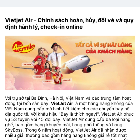
Vietjet Air - Chính sách hoàn, hủy, đổi vé và quy
định hành lý, check-in online
Với trụ sở tại Ba Đình, Hà Nội, Việt Nam và các trung tâm hoạt
động tại bốn sân bay,
VietJet Air
là một hãng hàng không của
Việt Nam cung cấp mô hình tiết kiệm cho các chuyến bay nội
địa quốc tế. Với khẩu hiệu "Bay là thích ngay!", VietJet Air phục
vụ 53 tuyến với 45 đội bay. VietJet Air cung cấp ba loại hạng
ghế, bao gồm hạng khuyến mãi, hạng phổ thông và hạng
SkyBoss. Trong 6 năm hoạt động, VietJet Air đã nhận được
nhiều giải thưởng bao gồm hãng hàng không giá rẻ tốt nhất