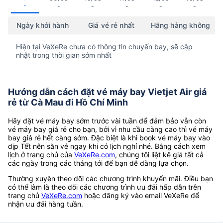
-
-
-
-
-
-
Ngày khởi hành
Giá vé rẻ nhất
Hãng hàng không
Hiện tại VeXeRe chưa có thông tin chuyến bay, sẽ cập
nhật trong thời gian sớm nhất
Hướng dẫn cách đặt vé máy bay Vietjet Air giá
rẻ từ Cà Mau đi Hồ Chí Minh
Hãy đặt vé máy bay sớm trước vài tuần để đảm bảo vẫn còn
vé máy bay giá rẻ cho bạn, bởi vì nhu cầu càng cao thì vé máy
bay giá rẻ hết càng sớm. Đặc biệt là khi book vé máy bay vào
dịp Tết nên săn vé ngay khi có lịch nghỉ nhé. Bằng cách xem
lịch ở trang chủ của
VeXeRe.com
, chúng tôi liệt kê giá tất cả
các ngày trong các tháng tới để bạn dễ dàng lựa chọn.
Thường xuyên theo dõi các chương trình khuyến mãi. Điều bạn
có thể làm là theo dõi các chương trình ưu đãi hấp dẫn trên
trang chủ
VeXeRe.com
hoặc đăng ký vào email VeXeRe để
nhận ưu đãi hàng tuần.