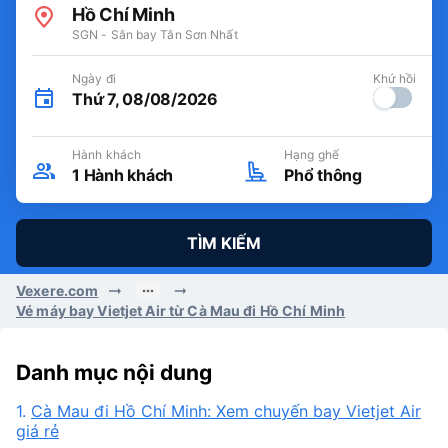
Hồ Chí Minh
SGN - Sân bay Tân Sơn Nhất
Ngày đi
Khứ hồi
Thứ 7, 08/08/2026
Hành khách
Hạng ghế
1
Hành khách
Phổ thông
TÌM KIẾM
Vexere.com
Vé máy bay Vietjet Air từ Cà Mau đi Hồ Chí Minh
Danh mục nội dung
1.
Cà Mau đi Hồ Chí Minh: Xem chuyến bay Vietjet Air
giá rẻ