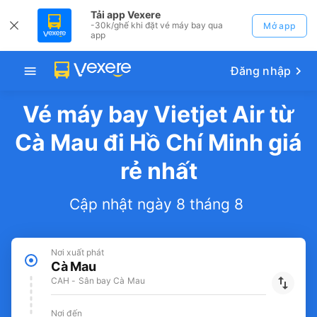
Tải app Vexere
-30k/ghế khi đặt vé máy bay qua
Mở app
app
Đăng nhập
Vé máy bay Vietjet Air từ
Cà Mau đi Hồ Chí Minh giá
rẻ nhất
Cập nhật ngày 8 tháng 8
Nơi xuất phát
Cà Mau
CAH - Sân bay Cà Mau
Nơi đến