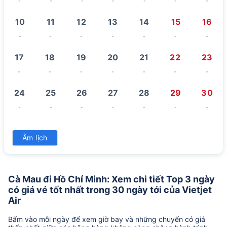
-
-
-
-
-
-
-
10
11
12
13
14
15
16
-
-
-
-
-
-
-
17
18
19
20
21
22
23
-
-
-
-
-
-
-
24
25
26
27
28
29
30
-
-
-
-
-
-
-
31
Âm lịch
-
Cà Mau đi Hồ Chí Minh: Xem chi tiết Top 3 ngày
có giá vé tốt nhất trong 30 ngày tới của Vietjet
Air
Bấm vào mỗi ngày để xem giờ bay và những chuyến có giá