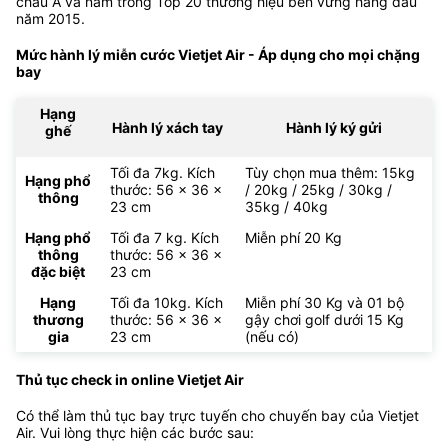
châu Á và nằm trong Top 20 thương hiệu bền vững hàng đầu
năm 2015.
Mức hành lý miễn cước Vietjet Air - Áp dụng cho mọi chặng
bay
Hạng
Hành lý xách tay
Hành lý ký gửi
ghế
Tối đa 7kg. Kích
Tùy chọn mua thêm: 15kg
Hạng phổ
thước: 56 x 36 x
/ 20kg / 25kg / 30kg /
thông
23 cm
35kg / 40kg
Hạng phổ
Tối đa 7 kg. Kích
Miễn phí 20 Kg
thông
thước: 56 x 36 x
đặc biệt
23 cm
Hạng
Tối đa 10kg. Kích
Miễn phí 30 Kg và 01 bộ
thương
thước: 56 x 36 x
gậy chơi golf dưới 15 Kg
gia
23 cm
(nếu có)
Thủ tục check in online Vietjet Air
Có thể làm thủ tục bay trực tuyến cho chuyến bay của Vietjet
Air. Vui lòng thực hiện các bước sau: