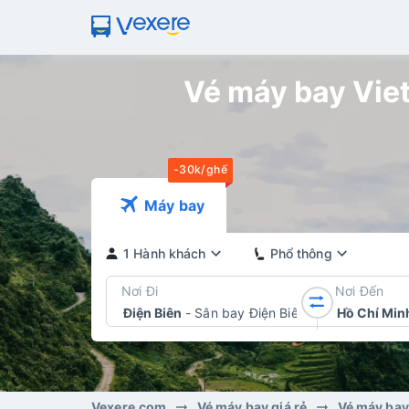
Vé máy bay Vietj
-30k/ghế
Máy bay
1 Hành khách
Phổ thông
Nơi Đi
Nơi Đến
Điện Biên
-
Sân bay Điện Biên Phủ
Hồ Chí Min
Vexere.com
Vé máy bay giá rẻ
Vé máy bay 