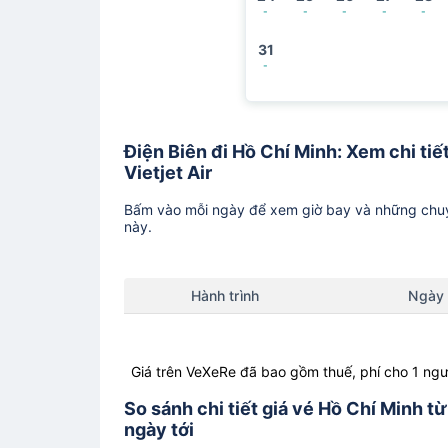
-
-
-
-
-
31
-
Điện Biên đi Hồ Chí Minh: Xem chi tiế
Vietjet Air
Bấm vào mỗi ngày để xem giờ bay và những chuy
này.
Hành trình
Ngày
Giá trên VeXeRe đã bao gồm thuế, phí cho 1 ngư
So sánh chi tiết giá vé Hồ Chí Minh t
ngày tới