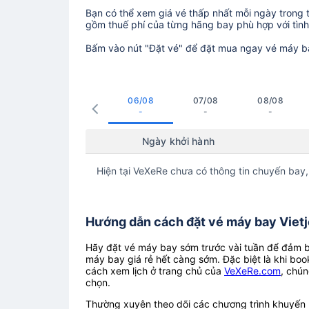
Bạn có thể xem giá vé thấp nhất mỗi ngày trong tr
gồm thuế phí của từng hãng bay phù hợp với tình 
Bấm vào nút "Đặt vé" để đặt mua ngay vé máy b
06/08
07/08
08/08
-
-
-
Ngày khởi hành
Hiện tại VeXeRe chưa có thông tin chuyến bay,
Hướng dẫn cách đặt vé máy bay Vietjet
Hãy đặt vé máy bay sớm trước vài tuần để đảm bả
máy bay giá rẻ hết càng sớm. Đặc biệt là khi boo
cách xem lịch ở trang chủ của
VeXeRe.com
, chún
chọn.
Thường xuyên theo dõi các chương trình khuyến m