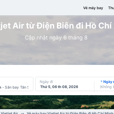
Vé máy bay
Thu
et Air từ Điện Biên đi Hồ Chí
Cập nhật ngày 6 tháng 8
Ngày đi
Ngày 
Thứ 5, 06 th 08, 2026
(
Không 
h
-
Sân bay Tân Sơn Nhất
Vietjet Air
Vé máy bay Vietjet Air từ Điện Biên đi Hồ Chí Minh