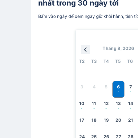
nhất trong 30 ngày tới
Bấm vào ngày để xem ngay giờ khởi hành, tiện tí
Tháng 8, 2026
T2
T3
T4
T5
T6
6
3
4
5
7
-
-
10
11
12
13
14
-
-
-
-
-
17
18
19
20
21
-
-
-
-
-
24
25
26
27
28