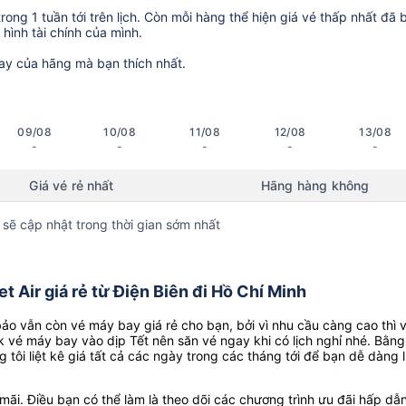
ong 1 tuần tới trên lịch. Còn mỗi hàng thể hiện giá vé thấp nhất đã 
hình tài chính của mình.
ay của hãng mà bạn thích nhất.
09/08
10/08
11/08
12/08
13/08
-
-
-
-
-
Giá vé rẻ nhất
Hãng hàng không
 sẽ cập nhật trong thời gian sớm nhất
 Air giá rẻ từ Điện Biên đi Hồ Chí Minh
o vẫn còn vé máy bay giá rẻ cho bạn, bởi vì nhu cầu càng cao thì 
k vé máy bay vào dịp Tết nên săn vé ngay khi có lịch nghỉ nhé. Bằng
g tôi liệt kê giá tất cả các ngày trong các tháng tới để bạn dễ dàng 
ãi. Điều bạn có thể làm là theo dõi các chương trình ưu đãi hấp dẫn