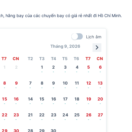
ch, hãng bay của các chuyến bay có giá rẻ nhất đi Hồ Chí Minh.
Lịch âm
Tháng 9, 2026
T7
CN
T2
T3
T4
T5
T6
T7
CN
1
2
1
2
3
4
5
6
-
-
-
-
-
-
8
9
7
8
9
10
11
12
13
-
-
-
-
-
-
-
-
-
15
16
14
15
16
17
18
19
20
-
-
-
-
-
-
-
-
-
22
23
21
22
23
24
25
26
27
-
-
-
-
-
-
-
-
-
29
30
28
29
30