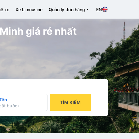
ê xe
Xe Limousine
Quản lý đơn hàng
EN
 Minh giá rẻ nhất
đến
TÌM KIẾM
bắt buộc
)