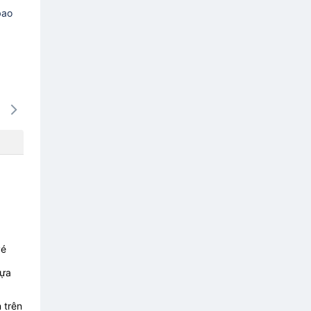
bao
14/08
15/08
16/08
17/08
18/0
-
-
-
-
-
vé
lựa
 trên