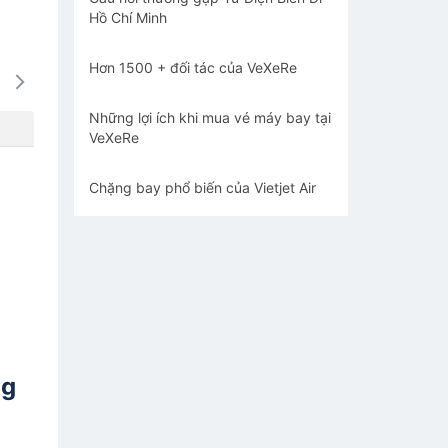
Hồ Chí Minh
Hơn 1500 + đối tác của VeXeRe
14/08
15/08
16/08
17/08
18/0
-
-
-
-
-
Những lợi ích khi mua vé máy bay tại
VeXeRe
Chặng bay phổ biến của Vietjet Air
ng