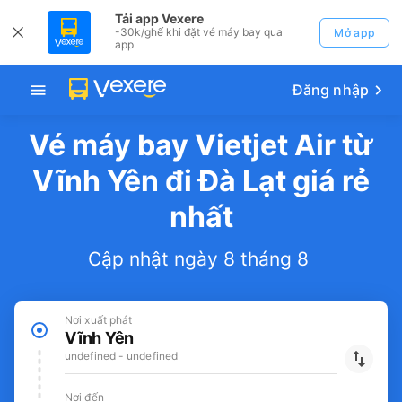
Tải app Vexere
-30k/ghế khi đặt vé máy bay qua
Mở app
app
Đăng nhập
Vé máy bay Vietjet Air từ
Vĩnh Yên đi Đà Lạt giá rẻ
nhất
Cập nhật ngày 8 tháng 8
Nơi xuất phát
Vĩnh Yên
undefined - undefined
Nơi đến