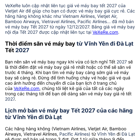
VeXeRe luôn cập nhật liên tục giá vé máy bay tết 2027 của
Vietjet Air để giúp cho bạn có được vé máy bay giá cực rẻ. Các
hãng hàng không khác như Vietnam Airlines, Vietjet Air,
Bamboo Airways, Vietravel Airlines, Pacific Airlines... đã mở bán
vé máy bay Tết 2027 từ ngày 12/12/2027. Bảng giá vé máy bay
nội địa Tết 2027 được cập nhật liên tục tại
VeXeRe.com
.
Thời điểm săn vé máy bay
từ Vĩnh Yên đi Đà Lạt
Tết
2027
Bạn nên săn vé máy bay ngay khi vừa có lịch nghỉ Tết
2027
sẽ
là thời điểm đặt vé máy bay giá rẻ nhất hoặc có thể sẽ săn vé
trước 4 tháng. Khi bạn tìm vé máy bay càng sớm giá vé máy
bay sẽ càng rẻ. Đừng để tình huống cháy vé hoặc giá vé quá
cao ảnh hưởng đến chuyến đi của bạn lịch ở trang chủ
của
VeXeRe.com
, chúng tôi liệt kê giá của tất cả các ngày
trong các tháng tới để bạn dễ dàng săn vé máy bay giá rẻ tết
2027
.
Lịch mở bán vé máy bay Tết 2027 của các hãng
từ Vĩnh Yên đi Đà Lạt
Các hãng hàng không (Vietnam Airlines, Vietjet Air, Bamboo
Airways, Vietravel Airlines,
Pacific Airlines)
từ
Vĩnh Yên
đi
Đà Lạt
sẽ được mở bán vé trong 3 đợt. Đợt 1 từ giữa tháng 9 đến