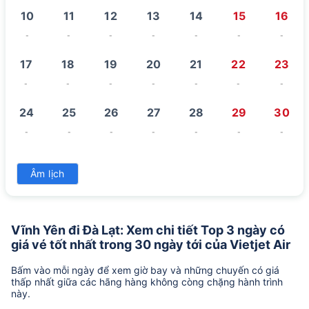
10
11
12
13
14
15
16
-
-
-
-
-
-
-
17
18
19
20
21
22
23
-
-
-
-
-
-
-
24
25
26
27
28
29
30
-
-
-
-
-
-
-
31
Âm lịch
-
Vĩnh Yên đi Đà Lạt: Xem chi tiết Top 3 ngày có
giá vé tốt nhất trong 30 ngày tới của Vietjet Air
Bấm vào mỗi ngày để xem giờ bay và những chuyến có giá
thấp nhất giữa các hãng hàng không còng chặng hành trình
này.