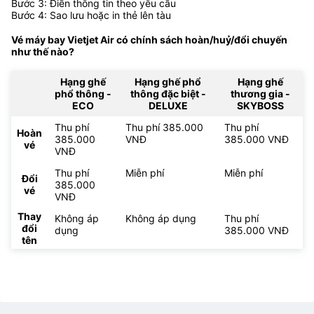
Bước 3: Điền thông tin theo yêu cầu
Bước 4: Sao lưu hoặc in thẻ lên tàu
Vé máy bay Vietjet Air có chính sách hoàn/huỷ/đổi chuyến
như thế nào?
Hạng ghế
Hạng ghế phổ
Hạng ghế
phổ thông -
thông đặc biệt -
thương gia -
ECO
DELUXE
SKYBOSS
Thu phí
Thu phí 385.000
Thu phí
Hoàn
385.000
VNĐ
385.000 VNĐ
vé
VNĐ
Thu phí
Miễn phí
Miễn phí
Đổi
385.000
vé
VNĐ
Thay
Không áp
Không áp dụng
Thu phí
đổi
dụng
385.000 VNĐ
tên