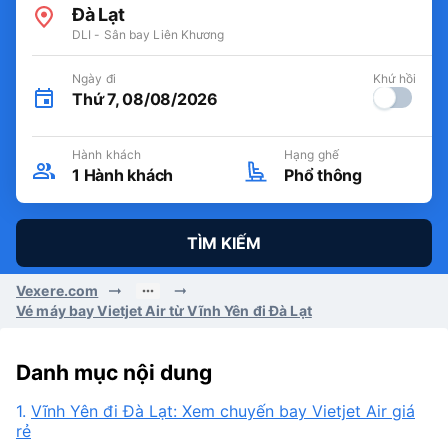
Đà Lạt
DLI - Sân bay Liên Khương
Ngày đi
Khứ hồi
Thứ 7, 08/08/2026
Hành khách
Hạng ghế
1
Hành khách
Phổ thông
TÌM KIẾM
Vexere.com
Vé máy bay Vietjet Air từ Vĩnh Yên đi Đà Lạt
Danh mục nội dung
1.
Vĩnh Yên đi Đà Lạt: Xem chuyến bay Vietjet Air giá
rẻ