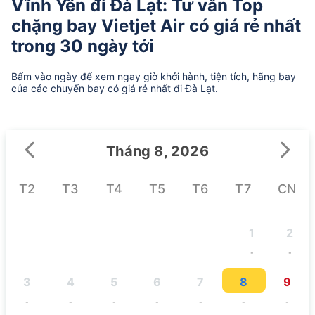
Vĩnh Yên đi Đà Lạt: Tư vấn Top
chặng bay Vietjet Air có giá rẻ nhất
trong 30 ngày tới
Bấm vào ngày để xem ngay giờ khởi hành, tiện tích, hãng bay
của các chuyến bay có giá rẻ nhất đi Đà Lạt.
Tháng 8, 2026
T2
T3
T4
T5
T6
T7
CN
1
2
-
-
3
4
5
6
7
8
9
-
-
-
-
-
-
-