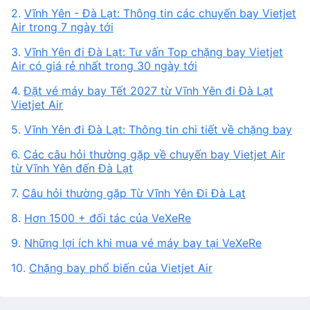
2.
Vĩnh Yên - Đà Lạt: Thông tin các chuyến bay Vietjet
Air trong 7 ngày tới
3.
Vĩnh Yên đi Đà Lạt: Tư vấn Top chặng bay Vietjet
Air có giá rẻ nhất trong 30 ngày tới
4.
Đặt vé máy bay Tết 2027 từ Vĩnh Yên đi Đà Lạt
Vietjet Air
5.
Vĩnh Yên đi Đà Lạt: Thông tin chi tiết về chặng bay
6.
Các câu hỏi thường gặp về chuyến bay Vietjet Air
từ Vĩnh Yên đến Đà Lạt
7.
Câu hỏi thường gặp Từ Vĩnh Yên Đi Đà Lạt
8.
Hơn 1500 + đối tác của VeXeRe
9.
Những lợi ích khi mua vé máy bay tại VeXeRe
10.
Chặng bay phổ biến của Vietjet Air