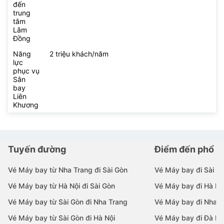
đến
trung
tâm
Lâm
Đồng
Năng
2 triệu khách/năm
lực
phục vụ
Sân
bay
Liên
Khương
Tuyến đường
Điểm đến phổ b
Vé Máy bay từ Nha Trang đi Sài Gòn
Vé Máy bay đi Sài G
Vé Máy bay từ Hà Nội đi Sài Gòn
Vé Máy bay đi Hà Nộ
Vé Máy bay từ Sài Gòn đi Nha Trang
Vé Máy bay đi Nha T
Vé Máy bay từ Sài Gòn đi Hà Nội
Vé Máy bay đi Đà N