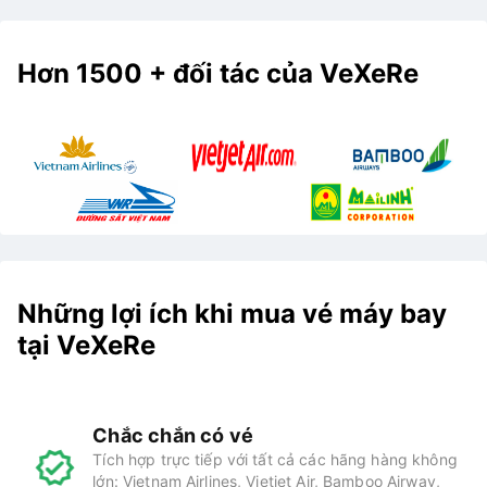
Hơn 1500 + đối tác của VeXeRe
Những lợi ích khi mua vé máy bay
tại VeXeRe
Chắc chắn có vé
Tích hợp trực tiếp với tất cả các hãng hàng không
lớn: Vietnam Airlines, Vietjet Air, Bamboo Airway,