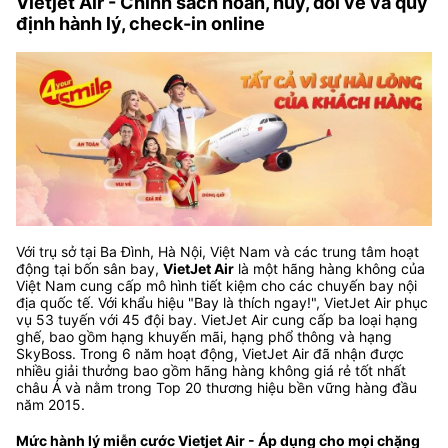
Vietjet Air - Chính sách hoàn, hủy, đổi vé và quy
định hành lý, check-in online
Với trụ sở tại Ba Đình, Hà Nội, Việt Nam và các trung tâm hoạt
động tại bốn sân bay,
VietJet Air
là một hãng hàng không của
Việt Nam cung cấp mô hình tiết kiệm cho các chuyến bay nội
địa quốc tế. Với khẩu hiệu "Bay là thích ngay!", VietJet Air phục
vụ 53 tuyến với 45 đội bay. VietJet Air cung cấp ba loại hạng
ghế, bao gồm hạng khuyến mãi, hạng phổ thông và hạng
SkyBoss. Trong 6 năm hoạt động, VietJet Air đã nhận được
nhiều giải thưởng bao gồm hãng hàng không giá rẻ tốt nhất
châu Á và nằm trong Top 20 thương hiệu bền vững hàng đầu
năm 2015.
Mức hành lý miễn cước Vietjet Air - Áp dụng cho mọi chặng