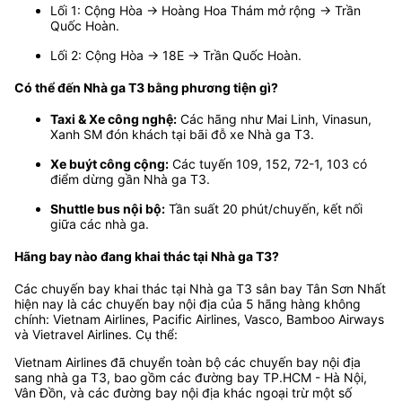
Lối 1: Cộng Hòa → Hoàng Hoa Thám mở rộng → Trần
Quốc Hoàn.
Lối 2: Cộng Hòa → 18E → Trần Quốc Hoàn.
Có thể đến Nhà ga T3 bằng phương tiện gì?
Taxi & Xe công nghệ:
Các hãng như Mai Linh, Vinasun,
Xanh SM đón khách tại bãi đỗ xe Nhà ga T3.
Xe buýt công cộng:
Các tuyến 109, 152, 72-1, 103 có
điểm dừng gần Nhà ga T3.
Shuttle bus nội bộ:
Tần suất 20 phút/chuyến, kết nối
giữa các nhà ga.
Hãng bay nào đang khai thác tại Nhà ga T3?
Các chuyến bay khai thác tại Nhà ga T3 sân bay Tân Sơn Nhất
hiện nay là các chuyến bay nội địa của 5 hãng hàng không
chính: Vietnam Airlines, Pacific Airlines, Vasco, Bamboo Airways
và Vietravel Airlines. Cụ thể:
Vietnam Airlines đã chuyển toàn bộ các chuyến bay nội địa
sang nhà ga T3, bao gồm các đường bay TP.HCM - Hà Nội,
Vân Đồn, và các đường bay nội địa khác ngoại trừ một số