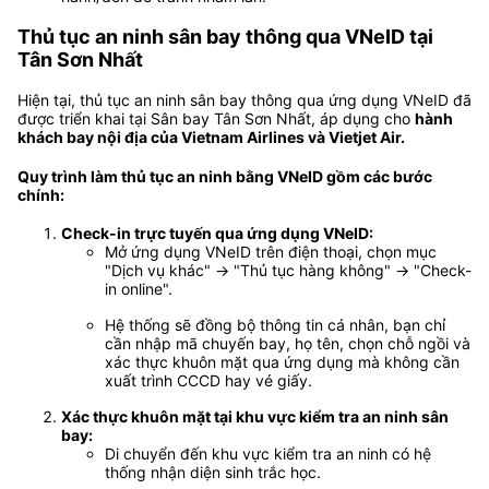
Thủ tục an ninh sân bay thông qua VNeID tại
Tân Sơn Nhất
Hiện tại, thủ tục an ninh sân bay thông qua ứng dụng VNeID đã
được triển khai tại Sân bay Tân Sơn Nhất, áp dụng cho
hành
khách bay nội địa của Vietnam Airlines và Vietjet Air.
Quy trình làm thủ tục an ninh bằng VNeID gồm các bước
chính:
Check-in trực tuyến qua ứng dụng VNeID:
Mở ứng dụng VNeID trên điện thoại, chọn mục
"Dịch vụ khác" → "Thủ tục hàng không" → "Check-
in online".
Hệ thống sẽ đồng bộ thông tin cá nhân, bạn chỉ
cần nhập mã chuyến bay, họ tên, chọn chỗ ngồi và
xác thực khuôn mặt qua ứng dụng mà không cần
xuất trình CCCD hay vé giấy.
Xác thực khuôn mặt tại khu vực kiểm tra an ninh sân
bay:
Di chuyển đến khu vực kiểm tra an ninh có hệ
thống nhận diện sinh trắc học.