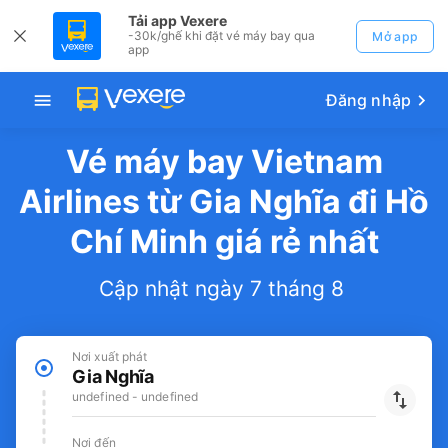
Tải app Vexere
-30k/ghế khi đặt vé máy bay qua
Mở app
app
Đăng nhập
Vé máy bay Vietnam
Airlines từ Gia Nghĩa đi Hồ
Chí Minh giá rẻ nhất
Cập nhật ngày 7 tháng 8
Nơi xuất phát
Gia Nghĩa
undefined - undefined
Nơi đến