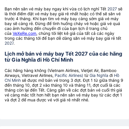
Bạn nên săn vé máy bay ngay khi vừa có lịch nghỉ Tết
2027
sẽ
là thời điểm đặt vé máy bay giá rẻ nhất hoặc có thể sẽ săn vé
trước 4 tháng. Khi bạn tìm vé máy bay càng sớm giá vé máy
bay sẽ càng rẻ. Đừng để tình huống cháy vé hoặc giá vé quá
cao ảnh hưởng đến chuyến đi của bạn lịch ở trang chủ
của
VeXeRe.com
, chúng tôi liệt kê giá của tất cả các ngày
trong các tháng tới để bạn dễ dàng săn vé máy bay giá rẻ tết
2027
.
Lịch mở bán vé máy bay Tết 2027 của các hãng
từ Gia Nghĩa đi Hồ Chí Minh
Các hãng hàng không (Vietnam Airlines, Vietjet Air, Bamboo
Airways, Vietravel Airlines,
Pacific Airlines)
từ
Gia Nghĩa
đi
Hồ
Chí Minh
sẽ được mở bán vé trong 3 đợt. Đợt 1 từ giữa tháng 9
đến tháng 10, đợt 2 vào tháng 10 và tháng 11, đợt cuối là các
tháng còn lại đến Tết. Càng gần về các đợt bán vé cuối thì giá
vé càng mắc tốt hơn hết bạn nên săn vé máy bay từ các đợt 1
và đợt 2 để mua được vé với giá rẻ nhất nhé.