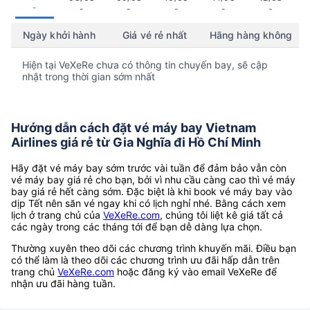
-
-
-
-
-
-
Ngày khởi hành
Giá vé rẻ nhất
Hãng hàng không
Hiện tại VeXeRe chưa có thông tin chuyến bay, sẽ cập
nhật trong thời gian sớm nhất
Hướng dẫn cách đặt vé máy bay Vietnam
Airlines giá rẻ từ Gia Nghĩa đi Hồ Chí Minh
Hãy đặt vé máy bay sớm trước vài tuần để đảm bảo vẫn còn
vé máy bay giá rẻ cho bạn, bởi vì nhu cầu càng cao thì vé máy
bay giá rẻ hết càng sớm. Đặc biệt là khi book vé máy bay vào
dịp Tết nên săn vé ngay khi có lịch nghỉ nhé. Bằng cách xem
lịch ở trang chủ của
VeXeRe.com
, chúng tôi liệt kê giá tất cả
các ngày trong các tháng tới để bạn dễ dàng lựa chọn.
Thường xuyên theo dõi các chương trình khuyến mãi. Điều bạn
có thể làm là theo dõi các chương trình ưu đãi hấp dẫn trên
trang chủ
VeXeRe.com
hoặc đăng ký vào email VeXeRe để
nhận ưu đãi hàng tuần.