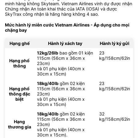
minh hàng không Skyteam. Vietnam Airlines vinh dự được nhận
Chứng nhận An toàn khai thác của IATA (IOSA) và được
SkyTrax công nhận là hãng hàng không 4 sao.
Mức hành lý miễn cước Vietnam Airlines - Áp dụng cho mọi
chặng bay
Hạng ghế
Hành lý xách tay
Hành lý ký gửi
12kg/26lb
bao gồm 01 kiện
23
115cm (56cm x 36cm x
kg/158cm/62in
Hạng phổ
23cm)
thông
và 01 phụ kiện (40cm x
30cm x 15cm)
18kg/40lb
gồm 02 kiện
23
Hạng phổ
115cm (56cm x 36cm x
kg/158cm/62in
thông đặc
23cm)
biệt
và 01 phụ kiện (40cm x
30cm x 15cm)
18kg/40lb
gồm 02 kiện
32
115cm (56cm x 36cm x
kg/158cm/62in
Hạng
23cm)
thương gia
và 01 phụ kiện (40cm x
30cm x 15cm).