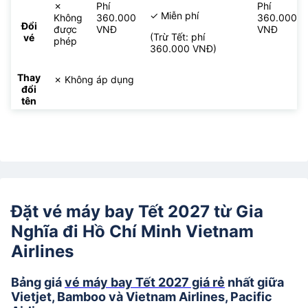
✗
Phí
Phí
✓ Miễn phí
Không
360.000
360.000
Đổi
được
VNĐ
VNĐ
(Trừ Tết: phí
vé
phép
360.000 VNĐ)
Thay
✗ Không áp dụng
đổi
tên
Đặt vé máy bay Tết 2027 từ Gia
Nghĩa đi Hồ Chí Minh Vietnam
Airlines
Bảng giá
vé máy bay Tết 2027 giá rẻ
nhất giữa
Vietjet, Bamboo và Vietnam Airlines, Pacific