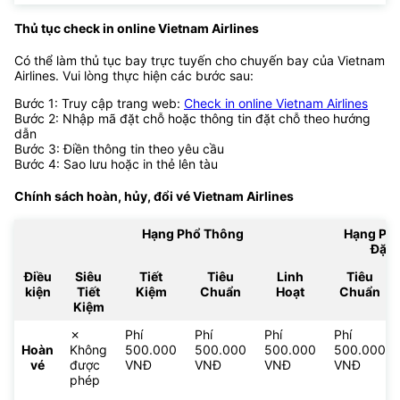
Thủ tục check in online Vietnam Airlines
Có thể làm thủ tục bay trực tuyến cho chuyến bay của Vietnam
Airlines. Vui lòng thực hiện các bước sau:
Bước 1: Truy cập trang web:
Check in online Vietnam Airlines
Bước 2: Nhập mã đặt chỗ hoặc thông tin đặt chỗ theo hướng
dẫn
Bước 3: Điền thông tin theo yêu cầu
Bước 4: Sao lưu hoặc in thẻ lên tàu
Chính sách hoàn, hủy, đổi vé
Vietnam Airlines
Hạng Phổ Thông
Hạng Ph
Đặc 
Điều
Siêu
Tiết
Tiêu
Linh
Tiêu
kiện
Tiết
Kiệm
Chuẩn
Hoạt
Chuẩn
Kiệm
✗
Phí
Phí
Phí
Phí
Hoàn
Không
500.000
500.000
500.000
500.000
vé
được
VNĐ
VNĐ
VNĐ
VNĐ
phép