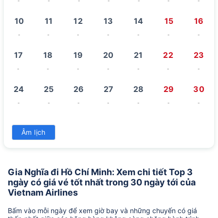
-
-
-
-
-
-
-
10
11
12
13
14
15
16
-
-
-
-
-
-
-
17
18
19
20
21
22
23
-
-
-
-
-
-
-
24
25
26
27
28
29
30
-
-
-
-
-
-
-
31
Âm lịch
-
Gia Nghĩa đi Hồ Chí Minh: Xem chi tiết Top 3
ngày có giá vé tốt nhất trong 30 ngày tới của
Vietnam Airlines
Bấm vào mỗi ngày để xem giờ bay và những chuyến có giá