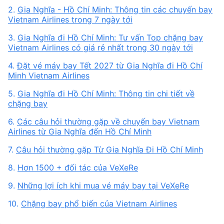
2.
Gia Nghĩa - Hồ Chí Minh: Thông tin các chuyến bay
Vietnam Airlines trong 7 ngày tới
3.
Gia Nghĩa đi Hồ Chí Minh: Tư vấn Top chặng bay
Vietnam Airlines có giá rẻ nhất trong 30 ngày tới
4.
Đặt vé máy bay Tết 2027 từ Gia Nghĩa đi Hồ Chí
Minh Vietnam Airlines
5.
Gia Nghĩa đi Hồ Chí Minh: Thông tin chi tiết về
chặng bay
6.
Các câu hỏi thường gặp về chuyến bay Vietnam
Airlines từ Gia Nghĩa đến Hồ Chí Minh
7.
Câu hỏi thường gặp Từ Gia Nghĩa Đi Hồ Chí Minh
8.
Hơn 1500 + đối tác của VeXeRe
9.
Những lợi ích khi mua vé máy bay tại VeXeRe
10.
Chặng bay phổ biến của Vietnam Airlines