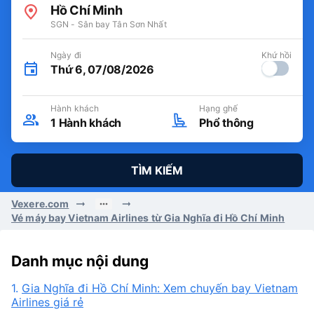
Hồ Chí Minh
SGN - Sân bay Tân Sơn Nhất
Ngày đi
Khứ hồi
Thứ 6, 07/08/2026
Hành khách
Hạng ghế
1
Hành khách
Phổ thông
TÌM KIẾM
Vexere.com
Vé máy bay Vietnam Airlines từ Gia Nghĩa đi Hồ Chí Minh
Danh mục nội dung
1.
Gia Nghĩa đi Hồ Chí Minh: Xem chuyến bay Vietnam
Airlines giá rẻ