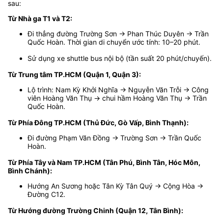
sau:
Từ Nhà ga T1 và T2:
Đi thẳng đường Trường Sơn → Phan Thúc Duyên → Trần
Quốc Hoàn. Thời gian di chuyển ước tính: 10–20 phút.
Sử dụng xe shuttle bus nội bộ (tần suất 20 phút/chuyến).
Từ Trung tâm TP.HCM (Quận 1, Quận 3):
Lộ trình: Nam Kỳ Khởi Nghĩa → Nguyễn Văn Trỗi → Công
viên Hoàng Văn Thụ → chui hầm Hoàng Văn Thụ → Trần
Quốc Hoàn.
Từ Phía Đông TP.HCM (Thủ Đức, Gò Vấp, Bình Thạnh):
Đi đường Phạm Văn Đồng → Trường Sơn → Trần Quốc
Hoàn.
Từ Phía Tây và Nam TP.HCM (Tân Phú, Bình Tân, Hóc Môn,
Bình Chánh):
Hướng An Sương hoặc Tân Kỳ Tân Quý → Cộng Hòa →
Đường C12.
Từ Hướng đường Trường Chinh (Quận 12, Tân Bình):