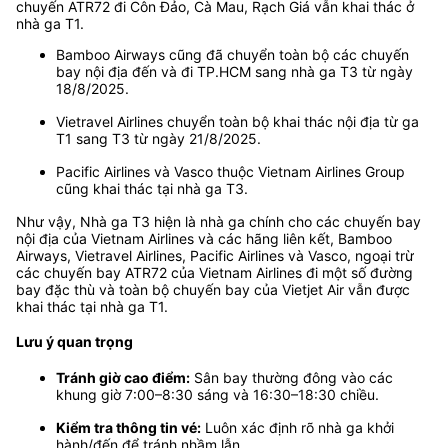
chuyến ATR72 đi Côn Đảo, Cà Mau, Rạch Giá vẫn khai thác ở
nhà ga T1.
Bamboo Airways cũng đã chuyển toàn bộ các chuyến
bay nội địa đến và đi TP.HCM sang nhà ga T3 từ ngày
18/8/2025.
Vietravel Airlines chuyển toàn bộ khai thác nội địa từ ga
T1 sang T3 từ ngày 21/8/2025.
Pacific Airlines và Vasco thuộc Vietnam Airlines Group
cũng khai thác tại nhà ga T3.
Như vậy, Nhà ga T3 hiện là nhà ga chính cho các chuyến bay
nội địa của Vietnam Airlines và các hãng liên kết, Bamboo
Airways, Vietravel Airlines, Pacific Airlines và Vasco, ngoại trừ
các chuyến bay ATR72 của Vietnam Airlines đi một số đường
bay đặc thù và toàn bộ chuyến bay của Vietjet Air vẫn được
khai thác tại nhà ga T1.
Lưu ý quan trọng
Tránh giờ cao điểm:
Sân bay thường đông vào các
khung giờ 7:00–8:30 sáng và 16:30–18:30 chiều.
Kiểm tra thông tin vé:
Luôn xác định rõ nhà ga khởi
hành/đến để tránh nhầm lẫn.