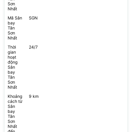
Sơn
Nhất
Mã Sân
SGN
bay
Tân
Sơn
Nhất
Thời
24/7
gian
hoạt
động
Sân
bay
Tân
Sơn
Nhất
Khoảng
9 km
cách từ
Sân
bay
Tân
Sơn
Nhất
đến