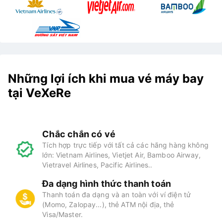
Những lợi ích khi mua vé máy bay
tại VeXeRe
Chắc chắn có vé
Tích hợp trực tiếp với tất cả các hãng hàng không
lớn: Vietnam Airlines, Vietjet Air, Bamboo Airway,
Vietravel Airlines, Pacific Airlines..
Đa dạng hình thức thanh toán
Thanh toán đa dạng và an toàn với ví điện tử
(Momo, Zalopay...), thẻ ATM nội địa, thẻ
Visa/Master.