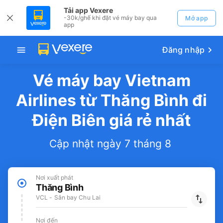
Tải app Vexere
-30k/ghế khi đặt vé máy bay qua
Mở app
app
Đăng nhập
Vé máy bay Vietnam
Airlines từ Thăng Bình đi
Điện Biên giá rẻ nhất
Cập nhật ngày 7 tháng 8
Nơi xuất phát
Thăng Bình
VCL - Sân bay Chu Lai
Nơi đến