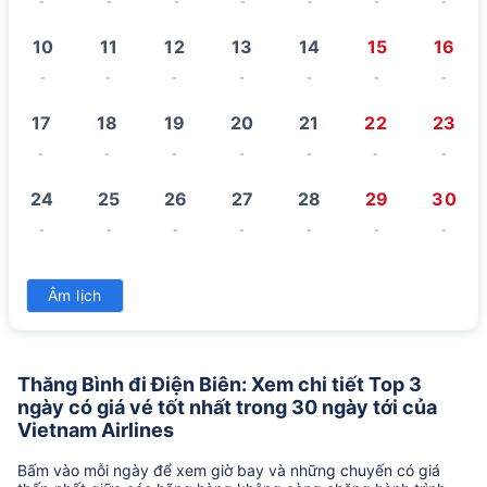
-
-
-
-
-
-
-
10
11
12
13
14
15
16
-
-
-
-
-
-
-
17
18
19
20
21
22
23
-
-
-
-
-
-
-
24
25
26
27
28
29
30
-
-
-
-
-
-
-
31
Âm lịch
-
Thăng Bình đi Điện Biên: Xem chi tiết Top 3
ngày có giá vé tốt nhất trong 30 ngày tới của
Vietnam Airlines
Bấm vào mỗi ngày để xem giờ bay và những chuyến có giá