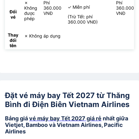
✗
Phí
Phí
✓ Miễn phí
Không
360.000
360.000
Đổi
được
VNĐ
VNĐ
(Trừ Tết: phí
vé
phép
360.000 VNĐ)
Thay
✗ Không áp dụng
đổi
tên
Đặt vé máy bay Tết 2027 từ Thăng
Bình đi Điện Biên Vietnam Airlines
Bảng giá
vé máy bay Tết 2027 giá rẻ
nhất giữa
Vietjet, Bamboo và Vietnam Airlines, Pacific
Airlines