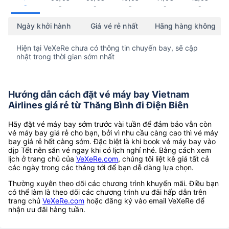
-
-
-
-
-
-
Ngày khởi hành
Giá vé rẻ nhất
Hãng hàng không
Hiện tại VeXeRe chưa có thông tin chuyến bay, sẽ cập
nhật trong thời gian sớm nhất
Hướng dẫn cách đặt vé máy bay Vietnam
Airlines giá rẻ từ Thăng Bình đi Điện Biên
Hãy đặt vé máy bay sớm trước vài tuần để đảm bảo vẫn còn
vé máy bay giá rẻ cho bạn, bởi vì nhu cầu càng cao thì vé máy
bay giá rẻ hết càng sớm. Đặc biệt là khi book vé máy bay vào
dịp Tết nên săn vé ngay khi có lịch nghỉ nhé. Bằng cách xem
lịch ở trang chủ của
VeXeRe.com
, chúng tôi liệt kê giá tất cả
các ngày trong các tháng tới để bạn dễ dàng lựa chọn.
Thường xuyên theo dõi các chương trình khuyến mãi. Điều bạn
có thể làm là theo dõi các chương trình ưu đãi hấp dẫn trên
trang chủ
VeXeRe.com
hoặc đăng ký vào email VeXeRe để
nhận ưu đãi hàng tuần.