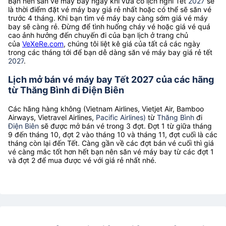
Bạn nên săn vé máy bay ngay khi vừa có lịch nghỉ Tết
2027
sẽ
là thời điểm đặt vé máy bay giá rẻ nhất hoặc có thể sẽ săn vé
trước 4 tháng. Khi bạn tìm vé máy bay càng sớm giá vé máy
bay sẽ càng rẻ. Đừng để tình huống cháy vé hoặc giá vé quá
cao ảnh hưởng đến chuyến đi của bạn lịch ở trang chủ
của
VeXeRe.com
, chúng tôi liệt kê giá của tất cả các ngày
trong các tháng tới để bạn dễ dàng săn vé máy bay giá rẻ tết
2027
.
Lịch mở bán vé máy bay Tết 2027 của các hãng
từ Thăng Bình đi Điện Biên
Các hãng hàng không (Vietnam Airlines, Vietjet Air, Bamboo
Airways, Vietravel Airlines,
Pacific Airlines)
từ
Thăng Bình
đi
Điện Biên
sẽ được mở bán vé trong 3 đợt. Đợt 1 từ giữa tháng
9 đến tháng 10, đợt 2 vào tháng 10 và tháng 11, đợt cuối là các
tháng còn lại đến Tết. Càng gần về các đợt bán vé cuối thì giá
vé càng mắc tốt hơn hết bạn nên săn vé máy bay từ các đợt 1
và đợt 2 để mua được vé với giá rẻ nhất nhé.