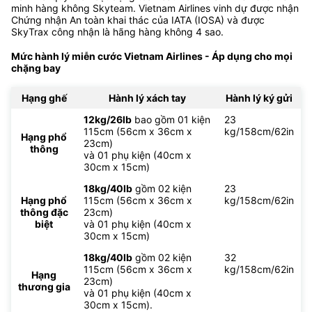
minh hàng không Skyteam. Vietnam Airlines vinh dự được nhận
Chứng nhận An toàn khai thác của IATA (IOSA) và được
SkyTrax công nhận là hãng hàng không 4 sao.
Mức hành lý miễn cước Vietnam Airlines - Áp dụng cho mọi
chặng bay
Hạng ghế
Hành lý xách tay
Hành lý ký gửi
12kg/26lb
bao gồm 01 kiện
23
115cm (56cm x 36cm x
kg/158cm/62in
Hạng phổ
23cm)
thông
và 01 phụ kiện (40cm x
30cm x 15cm)
18kg/40lb
gồm 02 kiện
23
Hạng phổ
115cm (56cm x 36cm x
kg/158cm/62in
thông đặc
23cm)
biệt
và 01 phụ kiện (40cm x
30cm x 15cm)
18kg/40lb
gồm 02 kiện
32
115cm (56cm x 36cm x
kg/158cm/62in
Hạng
23cm)
thương gia
và 01 phụ kiện (40cm x
30cm x 15cm).