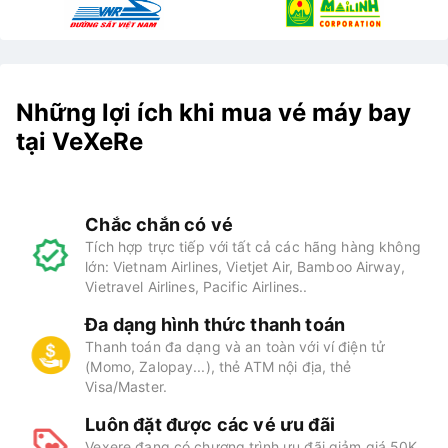
Những lợi ích khi mua vé máy bay
tại VeXeRe
Chắc chắn có vé
Tích hợp trực tiếp với tất cả các hãng hàng không
lớn: Vietnam Airlines, Vietjet Air, Bamboo Airway,
Vietravel Airlines, Pacific Airlines..
Đa dạng hình thức thanh toán
Thanh toán đa dạng và an toàn với ví điện tử
(Momo, Zalopay...), thẻ ATM nội địa, thẻ
Visa/Master.
Luôn đặt được các vé ưu đãi
Vexere đang có chương trình ưu đãi giảm giá 50K