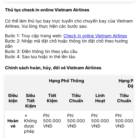
Thủ tục check in online Vietnam Airlines
Có thể làm thủ tục bay trực tuyến cho chuyến bay của Vietnam
Airlines. Vui lòng thực hiện các bước sau:
Bước 1: Truy cập trang web:
Check in online Vietnam Airlines
Bước 2: Nhập mã đặt chỗ hoặc thông tin đặt chỗ theo hướng
dẫn
Bước 3: Điền thông tin theo yêu cầu
Bước 4: Sao lưu hoặc in thẻ lên tàu
Chính sách hoàn, hủy, đổi vé
Vietnam Airlines
Hạng Phổ Thông
Hạng Ph
Đặc 
Điều
Siêu
Tiết
Tiêu
Linh
Tiêu
kiện
Tiết
Kiệm
Chuẩn
Hoạt
Chuẩn
Kiệm
✗
Phí
Phí
Phí
Phí
Hoàn
Không
500.000
500.000
500.000
500.000
vé
được
VNĐ
VNĐ
VNĐ
VNĐ
phép