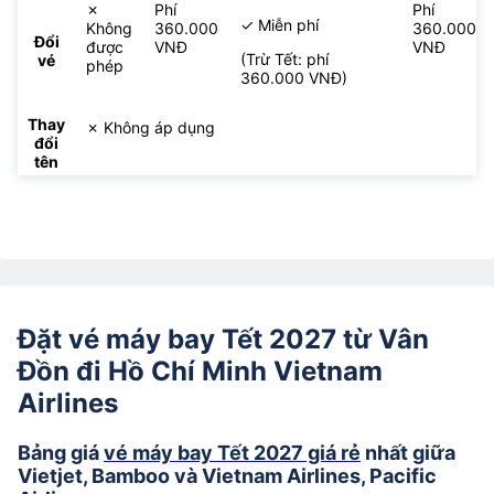
✗
Phí
Phí
✓ Miễn phí
Không
360.000
360.000
Đổi
được
VNĐ
VNĐ
(Trừ Tết: phí
vé
phép
360.000 VNĐ)
Thay
✗ Không áp dụng
đổi
tên
Đặt vé máy bay Tết 2027 từ Vân
Đồn đi Hồ Chí Minh Vietnam
Airlines
Bảng giá
vé máy bay Tết 2027 giá rẻ
nhất giữa
Vietjet, Bamboo và Vietnam Airlines, Pacific