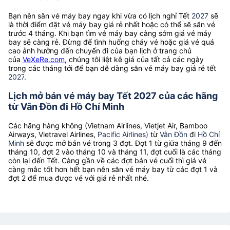
Bạn nên săn vé máy bay ngay khi vừa có lịch nghỉ Tết
2027
sẽ
là thời điểm đặt vé máy bay giá rẻ nhất hoặc có thể sẽ săn vé
trước 4 tháng. Khi bạn tìm vé máy bay càng sớm giá vé máy
bay sẽ càng rẻ. Đừng để tình huống cháy vé hoặc giá vé quá
cao ảnh hưởng đến chuyến đi của bạn lịch ở trang chủ
của
VeXeRe.com
, chúng tôi liệt kê giá của tất cả các ngày
trong các tháng tới để bạn dễ dàng săn vé máy bay giá rẻ tết
2027
.
Lịch mở bán vé máy bay Tết 2027 của các hãng
từ Vân Đồn đi Hồ Chí Minh
Các hãng hàng không (Vietnam Airlines, Vietjet Air, Bamboo
Airways, Vietravel Airlines,
Pacific Airlines)
từ
Vân Đồn
đi
Hồ Chí
Minh
sẽ được mở bán vé trong 3 đợt. Đợt 1 từ giữa tháng 9 đến
tháng 10, đợt 2 vào tháng 10 và tháng 11, đợt cuối là các tháng
còn lại đến Tết. Càng gần về các đợt bán vé cuối thì giá vé
càng mắc tốt hơn hết bạn nên săn vé máy bay từ các đợt 1 và
đợt 2 để mua được vé với giá rẻ nhất nhé.