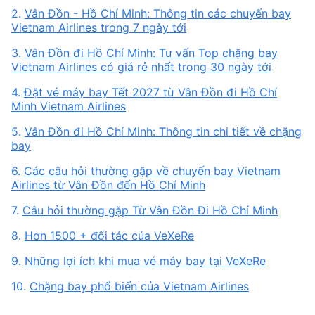
2.
Vân Đồn - Hồ Chí Minh: Thông tin các chuyến bay
Vietnam Airlines trong 7 ngày tới
3.
Vân Đồn đi Hồ Chí Minh: Tư vấn Top chặng bay
Vietnam Airlines có giá rẻ nhất trong 30 ngày tới
4.
Đặt vé máy bay Tết 2027 từ Vân Đồn đi Hồ Chí
Minh Vietnam Airlines
5.
Vân Đồn đi Hồ Chí Minh: Thông tin chi tiết về chặng
bay
6.
Các câu hỏi thường gặp về chuyến bay Vietnam
Airlines từ Vân Đồn đến Hồ Chí Minh
7.
Câu hỏi thường gặp Từ Vân Đồn Đi Hồ Chí Minh
8.
Hơn 1500 + đối tác của VeXeRe
9.
Những lợi ích khi mua vé máy bay tại VeXeRe
10.
Chặng bay phổ biến của Vietnam Airlines