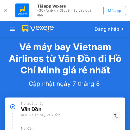
Tải app Vexere
-30k/ghế khi đặt vé máy bay qua
Mở app
app
Đăng nhập
Vé máy bay Vietnam
Airlines từ Vân Đồn đi Hồ
Chí Minh giá rẻ nhất
Cập nhật ngày 7 tháng 8
Nơi xuất phát
Vân Đồn
VDO - Sân bay Vân Đồn
Nơi đến