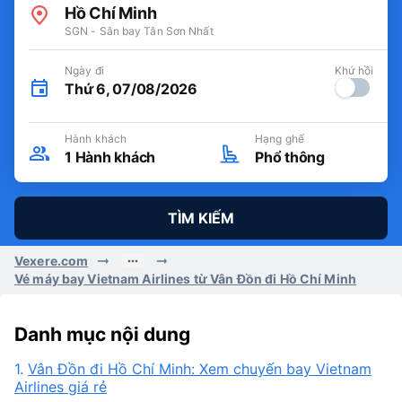
Hồ Chí Minh
SGN - Sân bay Tân Sơn Nhất
Ngày đi
Khứ hồi
Thứ 6, 07/08/2026
Hành khách
Hạng ghế
1
Hành khách
Phổ thông
TÌM KIẾM
Vexere.com
Vé máy bay Vietnam Airlines từ Vân Đồn đi Hồ Chí Minh
Danh mục nội dung
1.
Vân Đồn đi Hồ Chí Minh: Xem chuyến bay Vietnam
Airlines giá rẻ