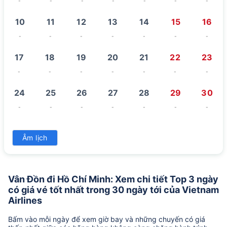
-
-
-
-
-
-
-
10
11
12
13
14
15
16
-
-
-
-
-
-
-
17
18
19
20
21
22
23
-
-
-
-
-
-
-
24
25
26
27
28
29
30
-
-
-
-
-
-
-
31
Âm lịch
-
Vân Đồn đi Hồ Chí Minh: Xem chi tiết Top 3 ngày
có giá vé tốt nhất trong 30 ngày tới của Vietnam
Airlines
Bấm vào mỗi ngày để xem giờ bay và những chuyến có giá