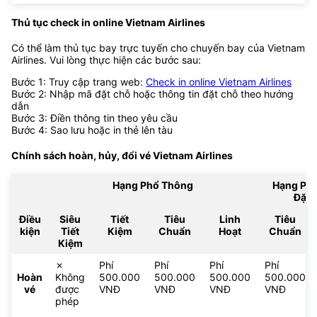
Thủ tục check in online Vietnam Airlines
Có thể làm thủ tục bay trực tuyến cho chuyến bay của Vietnam
Airlines. Vui lòng thực hiện các bước sau:
Bước 1: Truy cập trang web:
Check in online Vietnam Airlines
Bước 2: Nhập mã đặt chỗ hoặc thông tin đặt chỗ theo hướng
dẫn
Bước 3: Điền thông tin theo yêu cầu
Bước 4: Sao lưu hoặc in thẻ lên tàu
Chính sách hoàn, hủy, đổi vé
Vietnam Airlines
Hạng Phổ Thông
Hạng Ph
Đặc 
Điều
Siêu
Tiết
Tiêu
Linh
Tiêu
kiện
Tiết
Kiệm
Chuẩn
Hoạt
Chuẩn
Kiệm
✗
Phí
Phí
Phí
Phí
Hoàn
Không
500.000
500.000
500.000
500.000
vé
được
VNĐ
VNĐ
VNĐ
VNĐ
phép