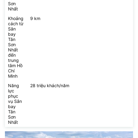
Sơn
Nhất
Khoảng
9 km
cách từ
Sân
bay
Tân
Sơn
Nhất
đến
trung
tâm Hồ
Chí
Minh
Năng
28 triệu khách/năm
lực
phục
vụ Sân
bay
Tân
Sơn
Nhất