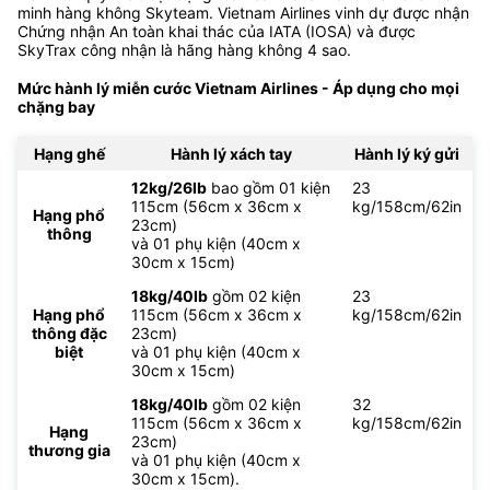
minh hàng không Skyteam. Vietnam Airlines vinh dự được nhận
Chứng nhận An toàn khai thác của IATA (IOSA) và được
SkyTrax công nhận là hãng hàng không 4 sao.
Mức hành lý miễn cước Vietnam Airlines - Áp dụng cho mọi
chặng bay
Hạng ghế
Hành lý xách tay
Hành lý ký gửi
12kg/26lb
bao gồm 01 kiện
23
115cm (56cm x 36cm x
kg/158cm/62in
Hạng phổ
23cm)
thông
và 01 phụ kiện (40cm x
30cm x 15cm)
18kg/40lb
gồm 02 kiện
23
Hạng phổ
115cm (56cm x 36cm x
kg/158cm/62in
thông đặc
23cm)
biệt
và 01 phụ kiện (40cm x
30cm x 15cm)
18kg/40lb
gồm 02 kiện
32
115cm (56cm x 36cm x
kg/158cm/62in
Hạng
23cm)
thương gia
và 01 phụ kiện (40cm x
30cm x 15cm).