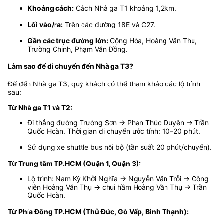
Khoảng cách:
Cách Nhà ga T1 khoảng 1,2km.
Lối vào/ra:
Trên các đường 18E và C27.
Gần các trục đường lớn:
Cộng Hòa, Hoàng Văn Thụ,
Trường Chinh, Phạm Văn Đồng.
Làm sao để di chuyển đến Nhà ga T3?
Để đến Nhà ga T3, quý khách có thể tham khảo các lộ trình
sau:
Từ Nhà ga T1 và T2:
Đi thẳng đường Trường Sơn → Phan Thúc Duyên → Trần
Quốc Hoàn. Thời gian di chuyển ước tính: 10–20 phút.
Sử dụng xe shuttle bus nội bộ (tần suất 20 phút/chuyến).
Từ Trung tâm TP.HCM (Quận 1, Quận 3):
Lộ trình: Nam Kỳ Khởi Nghĩa → Nguyễn Văn Trỗi → Công
viên Hoàng Văn Thụ → chui hầm Hoàng Văn Thụ → Trần
Quốc Hoàn.
Từ Phía Đông TP.HCM (Thủ Đức, Gò Vấp, Bình Thạnh):