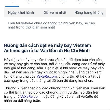
-
-
-
-
-
-
Ngày khởi hành
Giá vé rẻ nhất
Hãng hàng không
Hiện tại VeXeRe chưa có thông tin chuyến bay, sẽ cập
nhật trong thời gian sớm nhất
Hướng dẫn cách đặt vé máy bay Vietnam
Airlines giá rẻ từ Vân Đồn đi Hồ Chí Minh
Hãy đặt vé máy bay sớm trước vài tuần để đảm bảo vẫn còn
vé máy bay giá rẻ cho bạn, bởi vì nhu cầu càng cao thì vé máy
bay giá rẻ hết càng sớm. Đặc biệt là khi book vé máy bay vào
dịp Tết nên săn vé ngay khi có lịch nghỉ nhé. Bằng cách xem
lịch ở trang chủ của
VeXeRe.com
, chúng tôi liệt kê giá tất cả
các ngày trong các tháng tới để bạn dễ dàng lựa chọn.
Thường xuyên theo dõi các chương trình khuyến mãi. Điều bạn
có thể làm là theo dõi các chương trình ưu đãi hấp dẫn trên
trang chủ
VeXeRe.com
hoặc đăng ký vào email VeXeRe để
nhận ưu đãi hàng tuần.