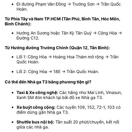
Đi đường Phạm Văn Đồng → Trường Sơn → Trần Quốc
Hoàn.
Từ Phía Tây và Nam TP.HCM (Tân Phú, Bình Tân, Hóc Môn,
Bình Chánh):
Hướng An Sương hoặc Tân Kỳ Tân Quý → Cộng Hòa →
Đường C12.
Từ Hướng đường Trường Chinh (Quận 12, Tân Bình):
Lối 1: Cộng Hòa → Hoàng Hoa Thám mở rộng → Trần
Quốc Hoàn.
Lối 2: Cộng Hòa → 18E → Trần Quốc Hoàn.
Có thể đến Nhà ga T3 bằng phương tiện gì?
Taxi & Xe công nghệ:
Các hãng như Mai Linh, Vinasun,
Xanh SM đón khách tại bãi đỗ xe Nhà ga T3.
Xe buýt công cộng:
Các tuyến 109, 152, 72-1, 103 có
điểm dừng gần Nhà ga T3.
Shuttle bus nội bộ:
Tần suất 20 phút/chuyến, kết nối
giữa các nhà ga.