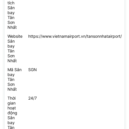
tích
Sân
bay
Tân
Sơn
Nhất
Website
https://www.vietnamairport.vn/tansonnhatairport/
Sân
bay
Tân
Sơn
Nhất
Mã Sân
SGN
bay
Tân
Sơn
Nhất
Thời
24/7
gian
hoạt
động
Sân
bay
Tân