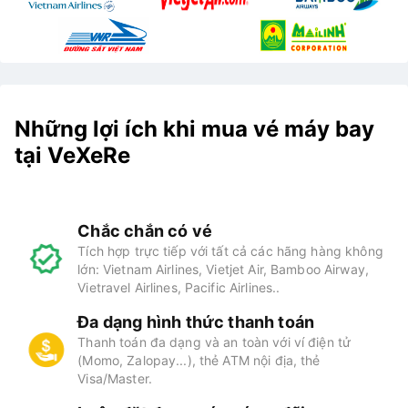
Những lợi ích khi mua vé máy bay
tại VeXeRe
Chắc chắn có vé
Tích hợp trực tiếp với tất cả các hãng hàng không
lớn: Vietnam Airlines, Vietjet Air, Bamboo Airway,
Vietravel Airlines, Pacific Airlines..
Đa dạng hình thức thanh toán
Thanh toán đa dạng và an toàn với ví điện tử
(Momo, Zalopay...), thẻ ATM nội địa, thẻ
Visa/Master.