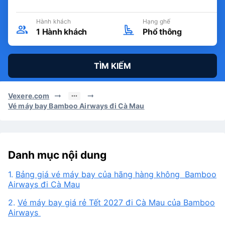
Ngày đi
Khứ hồi
CN, 09/08/2026
Hành khách
Hạng ghế
1
Hành khách
Phổ thông
TÌM KIẾM
Vexere.com
Vé máy bay Bamboo Airways đi Cà Mau
Danh mục nội dung
1.
Bảng giá vé máy bay của hãng hàng không Bamboo
Airways đi Cà Mau