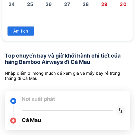
17
18
19
20
21
22
23
-
-
-
-
-
-
-
24
25
26
27
28
29
30
-
-
-
-
-
-
-
31
Âm lịch
-
Top chuyến bay và giờ khởi hành chi tiết của
hãng Bamboo Airways đi Cà Mau
Nhập điểm đi mong muốn để xem giá vé máy bay rẻ trong
tháng đi Cà Mau
Nơi xuất phát