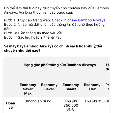
gia
(56 x 36 x 23cm)
30kg / 35kg /
40kg
Thủ tục check in online Bamboo Airways
Có thể làm thủ tục bay trực tuyến cho chuyến bay của Bamboo
Airways. Vui lòng thực hiện các bước sau:
Bước 1: Truy cập trang web:
Check in online Bamboo Airways
Bước 2: Nhập mã đặt chỗ hoặc thông tin đặt chỗ theo hướng
dẫn
Bước 3: Điền thông tin theo yêu cầu
Bước 4: Sao lưu hoặc in thẻ lên tàu
Vé máy bay Bamboo Airways có chính sách hoàn/huỷ/đổi
chuyến như thế nào?
Hạng ghế phổ thông của Bamboo Airways
Hạn
đặc
Economy
Economy
Economy
Economy
Pre
Saver
Saver
Smart
Flex
Sm
Max