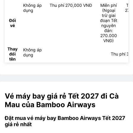
Không áp dụng
Thu phí
Thu phí 350,000 
Hoàn
350,000
vé
VNĐ
Không áp
Thu phí 270,000 VNĐ
Miễn phí
Thu
dụng
(Ngoại
270
trừ giai
V
Đổi
đoạn Tết
vé
nguyên
đán:
270.000
VNĐ)
Thay
Không áp
đổi
Thu phí 3
dụng
tên
Vé máy bay giá rẻ Tết 2027 đi Cà
Mau của Bamboo Airways