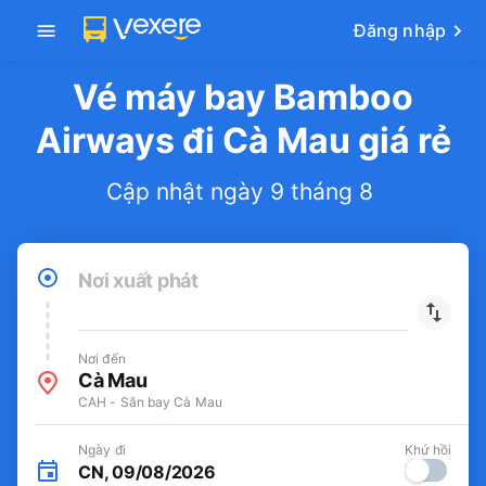
Tải app Vexere
-30k/ghế khi đặt vé máy bay qua
Mở app
app
Đăng nhập
Vé máy bay Bamboo
Airways đi Cà Mau giá rẻ
Cập nhật ngày 9 tháng 8
Nơi xuất phát
Nơi đến
Cà Mau
CAH - Sân bay Cà Mau