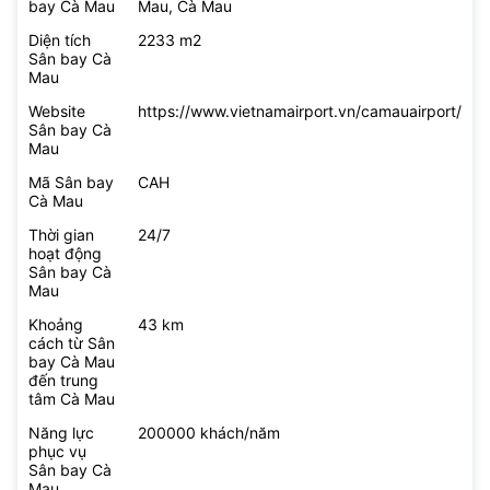
bay đến
Sân bay Cà Mau
Địa chỉ Sân
93 Lý Thường Kiệt, Phường 6, Thành phố Cà
bay Cà Mau
Mau, Cà Mau
Diện tích
2233 m2
Sân bay Cà
Mau
Website
https://www.vietnamairport.vn/camauairport/
Sân bay Cà
Mau
Mã Sân bay
CAH
Cà Mau
Thời gian
24/7
hoạt động
Sân bay Cà
Mau
Khoảng
43 km
cách từ Sân
bay Cà Mau
đến trung
tâm Cà Mau