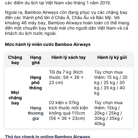
Bamboo Airways là hãng hàng không giá rẻ có trụ sở tại Việt
Nam và là thành viên của Tập đoàn FLC. Bamboo Airways bắt
đầu khai thác các chặng bay nội địa đến các thành phố lớn và
các điểm du lịch tại Việt Nam vào tháng 1 năm 2019.
Ngoài ra, Bamboo Airways còn đang phục vụ các chặng bay
đến các thành phố lớn ở Châu Á, Châu Âu và Bắc Mỹ. Với
khoảng 46 máy bay, Bamboo Airways hoàn toàn có thể mang
đến một chuyến bay thoải mái cho người dân Việt Nam và cả
khách du lịch nước ngoài.
Mức hành lý miễn cước Bamboo Airways
Chặng
Hạng
Hành lý xách tay
Hành lý ký gửi
bay
ghế
Tối đa 7 kg (Kích
Tùy chọn mua
Hạng
thước: 56 x 36 x
thêm: 15 kg / 20
phổ
23 cm)
kg / 25 kg / 30
thông
kg / 35 kg / 40
Mọi
kg
chặng
02 kiện x 07kg
Tùy chọn mua
bay
Hạng
kích thước mỗi kiện
thêm: 15kg /
thương
không quá 115cm
20kg / 25kg /