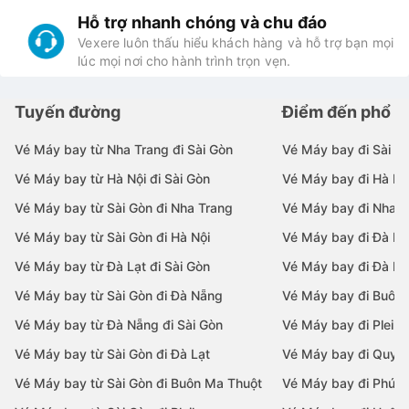
Luôn đặt được các vé ưu đãi
Vexere đang có chương trình ưu đãi giảm giá 50K
cho tất cả các chuyến bay rẻ nhất trong ngày.
Hỗ trợ nhanh chóng và chu đáo
Vexere luôn thấu hiểu khách hàng và hỗ trợ bạn mọi
lúc mọi nơi cho hành trình trọn vẹn.
Tuyến đường
Điểm đến phổ b
Vé Máy bay từ Nha Trang đi Sài Gòn
Vé Máy bay đi Sài G
Vé Máy bay từ Hà Nội đi Sài Gòn
Vé Máy bay đi Hà Nộ
Vé Máy bay từ Sài Gòn đi Nha Trang
Vé Máy bay đi Nha T
Vé Máy bay từ Sài Gòn đi Hà Nội
Vé Máy bay đi Đà N
Vé Máy bay từ Đà Lạt đi Sài Gòn
Vé Máy bay đi Đà Lạ
Vé Máy bay từ Sài Gòn đi Đà Nẵng
Vé Máy bay đi Buôn
Vé Máy bay từ Đà Nẵng đi Sài Gòn
Vé Máy bay đi Pleiku