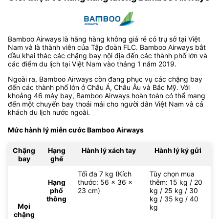
Bamboo Airways là hãng hàng không giá rẻ có trụ sở tại Việt
Nam và là thành viên của Tập đoàn FLC. Bamboo Airways bắt
đầu khai thác các chặng bay nội địa đến các thành phố lớn và
các điểm du lịch tại Việt Nam vào tháng 1 năm 2019.
Ngoài ra, Bamboo Airways còn đang phục vụ các chặng bay
đến các thành phố lớn ở Châu Á, Châu Âu và Bắc Mỹ. Với
khoảng 46 máy bay, Bamboo Airways hoàn toàn có thể mang
đến một chuyến bay thoải mái cho người dân Việt Nam và cả
khách du lịch nước ngoài.
Mức hành lý miễn cước Bamboo Airways
Chặng
Hạng
Hành lý xách tay
Hành lý ký gửi
bay
ghế
Tối đa 7 kg (Kích
Tùy chọn mua
Hạng
thước: 56 x 36 x
thêm: 15 kg / 20
phổ
23 cm)
kg / 25 kg / 30
thông
kg / 35 kg / 40
Mọi
kg
chặng