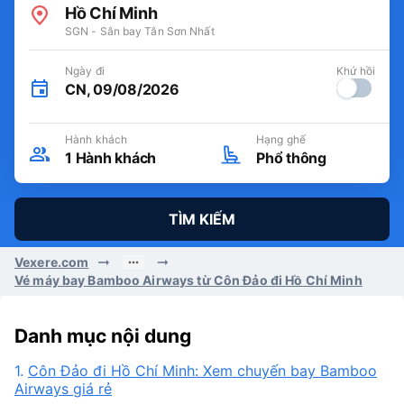
Hồ Chí Minh
SGN - Sân bay Tân Sơn Nhất
Ngày đi
Khứ hồi
CN, 09/08/2026
Hành khách
Hạng ghế
1
Hành khách
Phổ thông
TÌM KIẾM
Vexere.com
Vé máy bay Bamboo Airways từ Côn Đảo đi Hồ Chí Minh
Danh mục nội dung
1.
Côn Đảo đi Hồ Chí Minh: Xem chuyến bay Bamboo
Airways giá rẻ