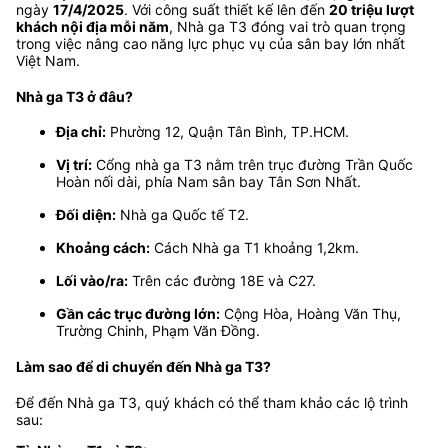
ngày
17/4/2025
. Với công suất thiết kế lên đến
20 triệu lượt
khách nội địa mỗi năm
, Nhà ga T3 đóng vai trò quan trọng
trong việc nâng cao năng lực phục vụ của sân bay lớn nhất
Việt Nam.
Nhà ga T3 ở đâu?
Địa chỉ:
Phường 12, Quận Tân Bình, TP.HCM.
Vị trí:
Cổng nhà ga T3 nằm trên trục đường Trần Quốc
Hoàn nối dài, phía Nam sân bay Tân Sơn Nhất.
Đối diện:
Nhà ga Quốc tế T2.
Khoảng cách:
Cách Nhà ga T1 khoảng 1,2km.
Lối vào/ra:
Trên các đường 18E và C27.
Gần các trục đường lớn:
Cộng Hòa, Hoàng Văn Thụ,
Trường Chinh, Phạm Văn Đồng.
Làm sao để di chuyển đến Nhà ga T3?
Để đến Nhà ga T3, quý khách có thể tham khảo các lộ trình
sau: