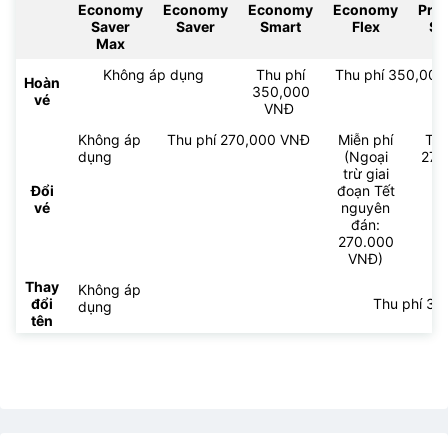
Economy
Economy
Economy
Economy
Pre
Saver
Saver
Smart
Flex
Sm
Max
Không áp dụng
Thu phí
Thu phí 350,000 
Hoàn
350,000
vé
VNĐ
Không áp
Thu phí 270,000 VNĐ
Miễn phí
Thu
dụng
(Ngoại
270
trừ giai
V
Đổi
đoạn Tết
vé
nguyên
đán:
270.000
VNĐ)
Thay
Không áp
đổi
Thu phí 3
dụng
tên