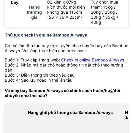
02 kiện x 07kg
Tùy chọn mua
bay
Hạng
kích thước mỗi kiện
thêm: 15kg /
thương
không quá 115cm
20kg / 25kg /
gia
(56 x 36 x 23cm)
30kg / 35kg /
40kg
Thủ tục check in online Bamboo Airways
Có thể làm thủ tục bay trực tuyến cho chuyến bay của Bamboo
Airways. Vui lòng thực hiện các bước sau:
Bước 1: Truy cập trang web:
Check in online Bamboo Airways
Bước 2: Nhập mã đặt chỗ hoặc thông tin đặt chỗ theo hướng
dẫn
Bước 3: Điền thông tin theo yêu cầu
Bước 4: Sao lưu hoặc in thẻ lên tàu
Vé máy bay Bamboo Airways có chính sách hoàn/huỷ/đổi
chuyến như thế nào?
Hạng ghế phổ thông của Bamboo Airways
Hạn
đặc