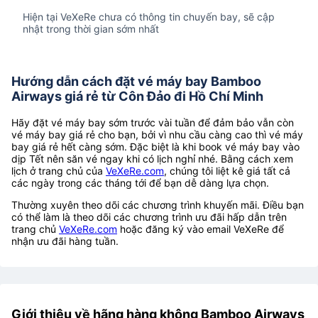
Hiện tại VeXeRe chưa có thông tin chuyến bay, sẽ cập
nhật trong thời gian sớm nhất
Hướng dẫn cách đặt vé máy bay Bamboo
Airways giá rẻ từ Côn Đảo đi Hồ Chí Minh
Hãy đặt vé máy bay sớm trước vài tuần để đảm bảo vẫn còn
vé máy bay giá rẻ cho bạn, bởi vì nhu cầu càng cao thì vé máy
bay giá rẻ hết càng sớm. Đặc biệt là khi book vé máy bay vào
dịp Tết nên săn vé ngay khi có lịch nghỉ nhé. Bằng cách xem
lịch ở trang chủ của
VeXeRe.com
, chúng tôi liệt kê giá tất cả
các ngày trong các tháng tới để bạn dễ dàng lựa chọn.
Thường xuyên theo dõi các chương trình khuyến mãi. Điều bạn
có thể làm là theo dõi các chương trình ưu đãi hấp dẫn trên
trang chủ
VeXeRe.com
hoặc đăng ký vào email VeXeRe để
nhận ưu đãi hàng tuần.
Giới thiệu về hãng hàng không Bamboo Airways