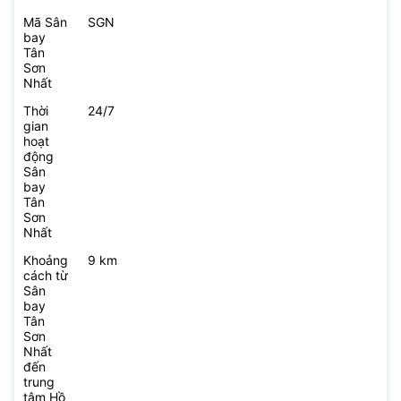
Mã Sân
SGN
bay
Tân
Sơn
Nhất
Thời
24/7
gian
hoạt
động
Sân
bay
Tân
Sơn
Nhất
Khoảng
9 km
cách từ
Sân
bay
Tân
Sơn
Nhất
đến
trung
tâm Hồ