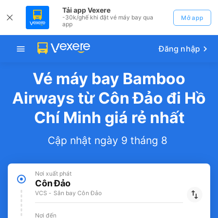
Tải app Vexere
-30k/ghế khi đặt vé máy bay qua
Mở app
app
Đăng nhập
Vé máy bay Bamboo
Airways từ Côn Đảo đi Hồ
Chí Minh giá rẻ nhất
Cập nhật ngày 9 tháng 8
Nơi xuất phát
Côn Đảo
VCS - Sân bay Côn Đảo
Nơi đến