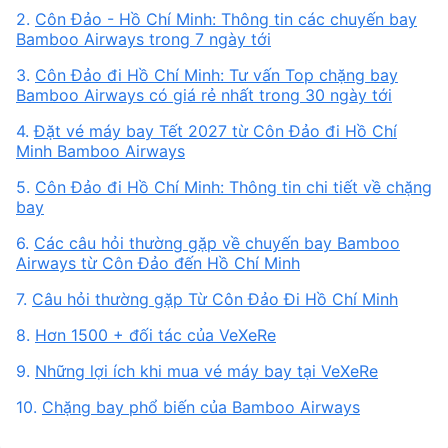
2.
Côn Đảo - Hồ Chí Minh: Thông tin các chuyến bay
Bamboo Airways trong 7 ngày tới
3.
Côn Đảo đi Hồ Chí Minh: Tư vấn Top chặng bay
Bamboo Airways có giá rẻ nhất trong 30 ngày tới
4.
Đặt vé máy bay Tết 2027 từ Côn Đảo đi Hồ Chí
Minh Bamboo Airways
5.
Côn Đảo đi Hồ Chí Minh: Thông tin chi tiết về chặng
bay
6.
Các câu hỏi thường gặp về chuyến bay Bamboo
Airways từ Côn Đảo đến Hồ Chí Minh
7.
Câu hỏi thường gặp Từ Côn Đảo Đi Hồ Chí Minh
8.
Hơn 1500 + đối tác của VeXeRe
9.
Những lợi ích khi mua vé máy bay tại VeXeRe
10.
Chặng bay phổ biến của Bamboo Airways