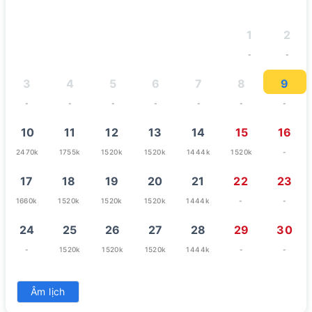
1
2
-
-
3
4
5
6
7
8
9
-
-
-
-
-
-
-
10
11
12
13
14
15
16
2470k
1755k
1520k
1520k
1444k
1520k
-
17
18
19
20
21
22
23
1660k
1520k
1520k
1520k
1444k
-
-
24
25
26
27
28
29
30
-
1520k
1520k
1520k
1444k
-
-
31
Âm lịch
-