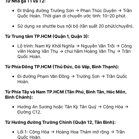
Từ Nhà ga T1 và T2:
Đi thẳng đường Trường Sơn → Phan Thúc Duyên → Trần
Quốc Hoàn. Thời gian di chuyển ước tính: 10–20 phút.
Sử dụng xe shuttle bus nội bộ (tần suất 20 phút/chuyến).
Từ Trung tâm TP.HCM (Quận 1, Quận 3):
Lộ trình: Nam Kỳ Khởi Nghĩa → Nguyễn Văn Trỗi → Công
viên Hoàng Văn Thụ → chui hầm Hoàng Văn Thụ → Trần
Quốc Hoàn.
Từ Phía Đông TP.HCM (Thủ Đức, Gò Vấp, Bình Thạnh):
Đi đường Phạm Văn Đồng → Trường Sơn → Trần Quốc
Hoàn.
Từ Phía Tây và Nam TP.HCM (Tân Phú, Bình Tân, Hóc Môn,
Bình Chánh):
Hướng An Sương hoặc Tân Kỳ Tân Quý → Cộng Hòa →
Đường C12.
Từ Hướng đường Trường Chinh (Quận 12, Tân Bình):
Lối 1: Cộng Hòa → Hoàng Hoa Thám mở rộng → Trần
Quốc Hoàn.