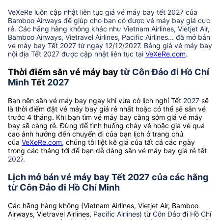
VeXeRe luôn cập nhật liên tục giá vé máy bay tết 2027 của
Bamboo Airways để giúp cho bạn có được vé máy bay giá cực
rẻ. Các hãng hàng không khác như Vietnam Airlines, Vietjet Air,
Bamboo Airways, Vietravel Airlines, Pacific Airlines... đã mở bán
vé máy bay Tết 2027 từ ngày 12/12/2027. Bảng giá vé máy bay
nội địa Tết 2027 được cập nhật liên tục tại
VeXeRe.com
.
Thời điểm săn vé máy bay
từ Côn Đảo đi Hồ Chí
Minh
Tết
2027
Bạn nên săn vé máy bay ngay khi vừa có lịch nghỉ Tết
2027
sẽ
là thời điểm đặt vé máy bay giá rẻ nhất hoặc có thể sẽ săn vé
trước 4 tháng. Khi bạn tìm vé máy bay càng sớm giá vé máy
bay sẽ càng rẻ. Đừng để tình huống cháy vé hoặc giá vé quá
cao ảnh hưởng đến chuyến đi của bạn lịch ở trang chủ
của
VeXeRe.com
, chúng tôi liệt kê giá của tất cả các ngày
trong các tháng tới để bạn dễ dàng săn vé máy bay giá rẻ tết
2027
.
Lịch mở bán vé máy bay Tết 2027 của các hãng
từ Côn Đảo đi Hồ Chí Minh
Các hãng hàng không (Vietnam Airlines, Vietjet Air, Bamboo
Airways, Vietravel Airlines,
Pacific Airlines)
từ
Côn Đảo
đi
Hồ Chí