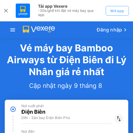
Tải app Vexere
-30k/ghế khi đặt vé máy bay qua
Mở app
app
Đăng nhập
Vé máy bay Bamboo
Airways từ Điện Biên đi Lý
Nhân giá rẻ nhất
Cập nhật ngày 9 tháng 8
Nơi xuất phát
Điện Biên
DIN - Sân bay Điện Biên Phủ
Nơi đến