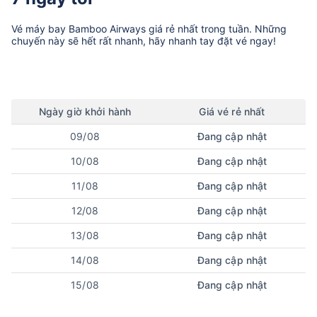
Vé máy bay
Bamboo Airways
giá rẻ nhất trong tuần. Những
chuyến này sẽ hết rất nhanh, hãy nhanh tay đặt vé ngay!
Ngày
giờ
khởi hành
Giá vé rẻ nhất
09/08
Đang cập nhật
10/08
Đang cập nhật
11/08
Đang cập nhật
12/08
Đang cập nhật
13/08
Đang cập nhật
14/08
Đang cập nhật
15/08
Đang cập nhật