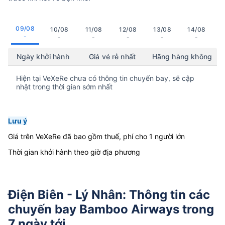
09/08
10/08
11/08
12/08
13/08
14/08
-
-
-
-
-
-
Ngày khởi hành
Giá vé rẻ nhất
Hãng hàng không
Hiện tại VeXeRe chưa có thông tin chuyến bay, sẽ cập
nhật trong thời gian sớm nhất
Lưu ý
Giá trên VeXeRe đã bao gồm thuế, phí cho 1 người lớn
Thời gian khởi hành theo giờ địa phương
Điện Biên - Lý Nhân: Thông tin các
chuyến bay Bamboo Airways trong
7 ngày tới