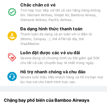
Chắc chắn có vé
Tích hợp trực tiếp với tất cả các hãng hàng không
lớn: Vietnam Airlines, Vietjet Air, Bamboo Airway,
Vietravel Airlines, Pacific Airlines..
Đa dạng hình thức thanh toán
Thanh toán đa dạng và an toàn với ví điện tử
(Momo, Zalopay...), thẻ ATM nội địa, thẻ
Visa/Master.
Luôn đặt được các vé ưu đãi
Vexere đang có chương trình ưu đãi giảm giá 50K
cho tất cả các chuyến bay rẻ nhất trong ngày.
Hỗ trợ nhanh chóng và chu đáo
Vexere luôn thấu hiểu khách hàng và hỗ trợ bạn mọi
lúc mọi nơi cho hành trình trọn vẹn.
Chặng bay phổ biến của Bamboo Airways