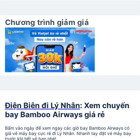
Chương trình giảm giá
Điện Biên đi Lý Nhân
: Xem chuyến
bay Bamboo Airways giá rẻ
Bấm vào ngày để xem ngay các giờ bay Bamboo Airways có
giá vé máy bay cực rẻ đi Lý Nhân. Nhanh tay đặt vé máy bay
trước khi hết vé bạn nhé!