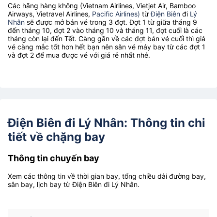
Các hãng hàng không (Vietnam Airlines, Vietjet Air, Bamboo
Airways, Vietravel Airlines,
Pacific Airlines)
từ
Điện Biên
đi
Lý
Nhân
sẽ được mở bán vé trong 3 đợt. Đợt 1 từ giữa tháng 9
đến tháng 10, đợt 2 vào tháng 10 và tháng 11, đợt cuối là các
tháng còn lại đến Tết. Càng gần về các đợt bán vé cuối thì giá
vé càng mắc tốt hơn hết bạn nên săn vé máy bay từ các đợt 1
và đợt 2 để mua được vé với giá rẻ nhất nhé.
Điện Biên đi Lý Nhân: Thông tin chi
tiết về chặng bay
Thông tin chuyến bay
Xem các thông tin về thời gian bay, tổng chiều dài đường bay,
sân bay, lịch bay từ Điện Biên đi Lý Nhân.