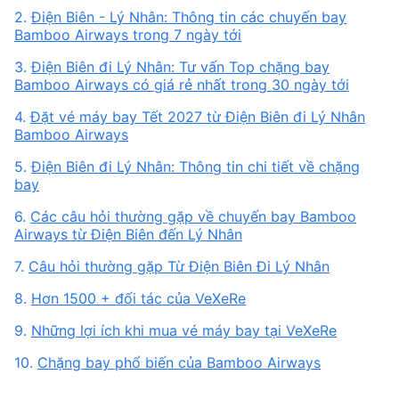
2.
Điện Biên - Lý Nhân: Thông tin các chuyến bay
Bamboo Airways trong 7 ngày tới
3.
Điện Biên đi Lý Nhân: Tư vấn Top chặng bay
Bamboo Airways có giá rẻ nhất trong 30 ngày tới
4.
Đặt vé máy bay Tết 2027 từ Điện Biên đi Lý Nhân
Bamboo Airways
5.
Điện Biên đi Lý Nhân: Thông tin chi tiết về chặng
bay
6.
Các câu hỏi thường gặp về chuyến bay Bamboo
Airways từ Điện Biên đến Lý Nhân
7.
Câu hỏi thường gặp Từ Điện Biên Đi Lý Nhân
8.
Hơn 1500 + đối tác của VeXeRe
9.
Những lợi ích khi mua vé máy bay tại VeXeRe
10.
Chặng bay phổ biến của Bamboo Airways