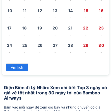
-
-
-
-
-
-
-
10
11
12
13
14
15
16
-
-
-
-
-
-
-
17
18
19
20
21
22
23
-
-
-
-
-
-
-
24
25
26
27
28
29
30
-
-
-
-
-
-
-
31
Âm lịch
-
Điện Biên đi Lý Nhân: Xem chi tiết Top 3 ngày có
giá vé tốt nhất trong 30 ngày tới của Bamboo
Airways
Bấm vào mỗi ngày để xem giờ bay và những chuyến có giá