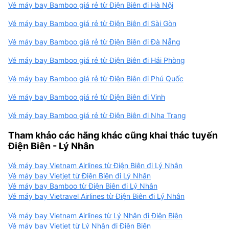
Vé máy bay Bamboo giá rẻ từ Điện Biên đi Hà Nội
Vé máy bay Bamboo giá rẻ từ Điện Biên đi Sài Gòn
Vé máy bay Bamboo giá rẻ từ Điện Biên đi Đà Nẵng
Vé máy bay Bamboo giá rẻ từ Điện Biên đi Hải Phòng
Vé máy bay Bamboo giá rẻ từ Điện Biên đi Phú Quốc
Vé máy bay Bamboo giá rẻ từ Điện Biên đi Vinh
Vé máy bay Bamboo giá rẻ từ Điện Biên đi Nha Trang
Tham khảo các hãng khác cũng khai thác tuyến
Điện Biên - Lý Nhân
Vé máy bay Vietnam Airlines từ Điện Biên đi Lý Nhân
Vé máy bay Vietjet từ Điện Biên đi Lý Nhân
Vé máy bay Bamboo từ Điện Biên đi Lý Nhân
Vé máy bay Vietravel Airlines từ Điện Biên đi Lý Nhân
Vé máy bay Vietnam Airlines từ Lý Nhân đi Điện Biên
Vé máy bay Vietjet từ Lý Nhân đi Điện Biên