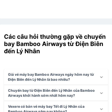
Các câu hỏi thường gặp về chuyến
bay Bamboo Airways từ Điện Biên
đến Lý Nhân
Giá vé máy bay Bamboo Airways ngày hôm nay từ
Điện Biên đến Lý Nhân là bao nhiêu?
Chuyến bay từ Điện Biên đến Lý Nhân của Bamboo
Airways khởi hành sớm nhất hôm nay?
Vexere có bán vé máy bay Tết đi Lý Nhân của
Bamboo Airways năm nay không?