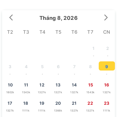
Tháng 8, 2026
T2
T3
T4
T5
T6
T7
CN
1
2
-
-
3
4
5
6
7
8
9
-
-
-
-
-
-
-
10
11
12
13
14
15
16
1802k
1543k
1327k
1327k
1327k
1543k
1327k
17
18
19
20
21
22
23
1327k
1111k
1111k
1366k
1327k
1327k
1111k