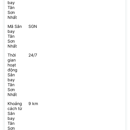
bay
Tân
Sơn
Nhất
Mã Sân
SGN
bay
Tân
Sơn
Nhất
Thời
24/7
gian
hoạt
động
Sân
bay
Tân
Sơn
Nhất
Khoảng
9 km
cách từ
Sân
bay
Tân
Sơn