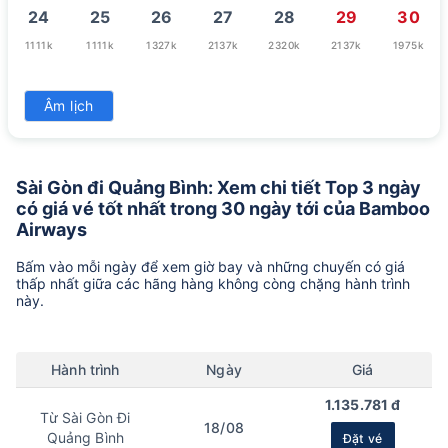
24
25
26
27
28
29
30
1111k
1111k
1327k
2137k
2320k
2137k
1975k
31
Âm lịch
1901k
Sài Gòn đi Quảng Bình: Xem chi tiết Top 3 ngày
có giá vé tốt nhất trong 30 ngày tới của Bamboo
Airways
Bấm vào mỗi ngày để xem giờ bay và những chuyến có giá
thấp nhất giữa các hãng hàng không còng chặng hành trình
này.
Hành trình
Ngày
Giá
1.135.781 đ
Từ Sài Gòn Đi
18/08
Quảng Bình
Đặt vé