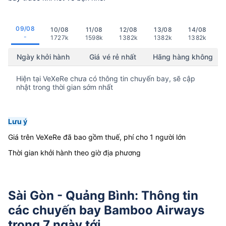
09/08
10/08
11/08
12/08
13/08
14/08
-
1727k
1598k
1382k
1382k
1382k
Ngày khởi hành
Giá vé rẻ nhất
Hãng hàng không
Hiện tại VeXeRe chưa có thông tin chuyến bay, sẽ cập
nhật trong thời gian sớm nhất
Lưu ý
Giá trên VeXeRe đã bao gồm thuế, phí cho 1 người lớn
Thời gian khởi hành theo giờ địa phương
Sài Gòn - Quảng Bình: Thông tin
các chuyến bay Bamboo Airways
trong 7 ngày tới