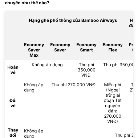
chuyến như thế nào?
Hạng ghế phổ thông của Bamboo Airways
Hạn
đặc
Economy
Economy
Economy
Economy
Pre
Saver
Saver
Smart
Flex
Sm
Max
Không áp dụng
Thu phí
Thu phí 350,000 
Hoàn
350,000
vé
VNĐ
Không áp
Thu phí 270,000 VNĐ
Miễn phí
Thu
dụng
(Ngoại
270
trừ giai
V
Đổi
đoạn Tết
vé
nguyên
đán:
270.000
VNĐ)
Thay
Không áp
đổi
Thu phí 3
dụng