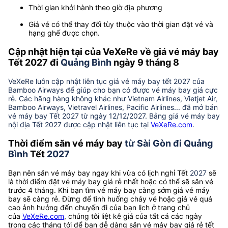
Thời gian khởi hành theo giờ địa phương
Giá vé có thể thay đổi tùy thuộc vào thời gian đặt vé và
hạng ghế được chọn.
Cập nhật hiện tại của VeXeRe về giá vé máy bay
Tết 2027 đi
Quảng Bình
ngày 9 tháng 8
VeXeRe luôn cập nhật liên tục giá vé máy bay tết 2027 của
Bamboo Airways để giúp cho bạn có được vé máy bay giá cực
rẻ. Các hãng hàng không khác như Vietnam Airlines, Vietjet Air,
Bamboo Airways, Vietravel Airlines, Pacific Airlines... đã mở bán
vé máy bay Tết 2027 từ ngày 12/12/2027. Bảng giá vé máy bay
nội địa Tết 2027 được cập nhật liên tục tại
VeXeRe.com
.
Thời điểm săn vé máy bay
từ Sài Gòn đi Quảng
Bình
Tết
2027
Bạn nên săn vé máy bay ngay khi vừa có lịch nghỉ Tết
2027
sẽ
là thời điểm đặt vé máy bay giá rẻ nhất hoặc có thể sẽ săn vé
trước 4 tháng. Khi bạn tìm vé máy bay càng sớm giá vé máy
bay sẽ càng rẻ. Đừng để tình huống cháy vé hoặc giá vé quá
cao ảnh hưởng đến chuyến đi của bạn lịch ở trang chủ
của
VeXeRe.com
, chúng tôi liệt kê giá của tất cả các ngày
trong các tháng tới để bạn dễ dàng săn vé máy bay giá rẻ tết