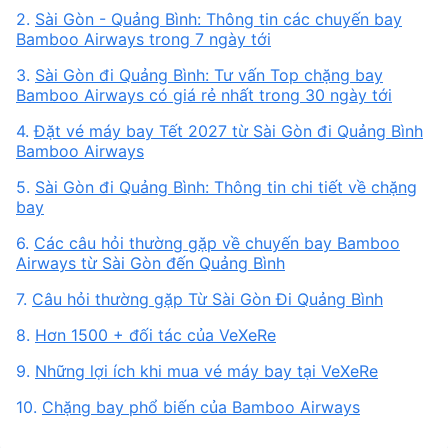
2.
Sài Gòn - Quảng Bình: Thông tin các chuyến bay
Bamboo Airways trong 7 ngày tới
3.
Sài Gòn đi Quảng Bình: Tư vấn Top chặng bay
Bamboo Airways có giá rẻ nhất trong 30 ngày tới
4.
Đặt vé máy bay Tết 2027 từ Sài Gòn đi Quảng Bình
Bamboo Airways
5.
Sài Gòn đi Quảng Bình: Thông tin chi tiết về chặng
bay
6.
Các câu hỏi thường gặp về chuyến bay Bamboo
Airways từ Sài Gòn đến Quảng Bình
7.
Câu hỏi thường gặp Từ Sài Gòn Đi Quảng Bình
8.
Hơn 1500 + đối tác của VeXeRe
9.
Những lợi ích khi mua vé máy bay tại VeXeRe
10.
Chặng bay phổ biến của Bamboo Airways