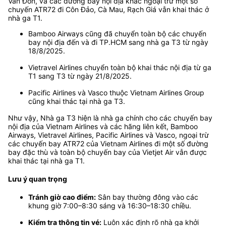
Vân Đồn, và các đường bay nội địa khác ngoại trừ một số
chuyến ATR72 đi Côn Đảo, Cà Mau, Rạch Giá vẫn khai thác ở
nhà ga T1.
Bamboo Airways cũng đã chuyển toàn bộ các chuyến
bay nội địa đến và đi TP.HCM sang nhà ga T3 từ ngày
18/8/2025.
Vietravel Airlines chuyển toàn bộ khai thác nội địa từ ga
T1 sang T3 từ ngày 21/8/2025.
Pacific Airlines và Vasco thuộc Vietnam Airlines Group
cũng khai thác tại nhà ga T3.
Như vậy, Nhà ga T3 hiện là nhà ga chính cho các chuyến bay
nội địa của Vietnam Airlines và các hãng liên kết, Bamboo
Airways, Vietravel Airlines, Pacific Airlines và Vasco, ngoại trừ
các chuyến bay ATR72 của Vietnam Airlines đi một số đường
bay đặc thù và toàn bộ chuyến bay của Vietjet Air vẫn được
khai thác tại nhà ga T1.
Lưu ý quan trọng
Tránh giờ cao điểm:
Sân bay thường đông vào các
khung giờ 7:00–8:30 sáng và 16:30–18:30 chiều.
Kiểm tra thông tin vé:
Luôn xác định rõ nhà ga khởi