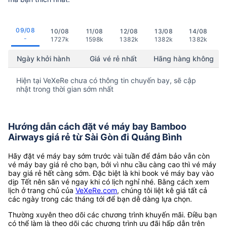
09/08
10/08
11/08
12/08
13/08
14/08
-
1727k
1598k
1382k
1382k
1382k
Ngày khởi hành
Giá vé rẻ nhất
Hãng hàng không
Hiện tại VeXeRe chưa có thông tin chuyến bay, sẽ cập
nhật trong thời gian sớm nhất
Hướng dẫn cách đặt vé máy bay Bamboo
Airways giá rẻ từ Sài Gòn đi Quảng Bình
Hãy đặt vé máy bay sớm trước vài tuần để đảm bảo vẫn còn
vé máy bay giá rẻ cho bạn, bởi vì nhu cầu càng cao thì vé máy
bay giá rẻ hết càng sớm. Đặc biệt là khi book vé máy bay vào
dịp Tết nên săn vé ngay khi có lịch nghỉ nhé. Bằng cách xem
lịch ở trang chủ của
VeXeRe.com
, chúng tôi liệt kê giá tất cả
các ngày trong các tháng tới để bạn dễ dàng lựa chọn.
Thường xuyên theo dõi các chương trình khuyến mãi. Điều bạn
có thể làm là theo dõi các chương trình ưu đãi hấp dẫn trên