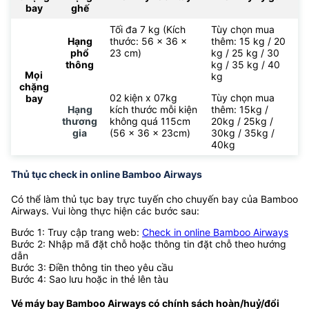
bay
ghế
Tối đa 7 kg (Kích
Tùy chọn mua
Hạng
thước: 56 x 36 x
thêm: 15 kg / 20
phổ
23 cm)
kg / 25 kg / 30
thông
kg / 35 kg / 40
Mọi
kg
chặng
02 kiện x 07kg
Tùy chọn mua
bay
Hạng
kích thước mỗi kiện
thêm: 15kg /
thương
không quá 115cm
20kg / 25kg /
gia
(56 x 36 x 23cm)
30kg / 35kg /
40kg
Thủ tục check in online Bamboo Airways
Có thể làm thủ tục bay trực tuyến cho chuyến bay của Bamboo
Airways. Vui lòng thực hiện các bước sau:
Bước 1: Truy cập trang web:
Check in online Bamboo Airways
Bước 2: Nhập mã đặt chỗ hoặc thông tin đặt chỗ theo hướng
dẫn
Bước 3: Điền thông tin theo yêu cầu
Bước 4: Sao lưu hoặc in thẻ lên tàu
Vé máy bay Bamboo Airways có chính sách hoàn/huỷ/đổi