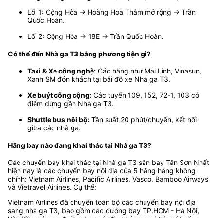
Lối 1: Cộng Hòa → Hoàng Hoa Thám mở rộng → Trần
Quốc Hoàn.
Lối 2: Cộng Hòa → 18E → Trần Quốc Hoàn.
Có thể đến Nhà ga T3 bằng phương tiện gì?
Taxi & Xe công nghệ:
Các hãng như Mai Linh, Vinasun,
Xanh SM đón khách tại bãi đỗ xe Nhà ga T3.
Xe buýt công cộng:
Các tuyến 109, 152, 72-1, 103 có
điểm dừng gần Nhà ga T3.
Shuttle bus nội bộ:
Tần suất 20 phút/chuyến, kết nối
giữa các nhà ga.
Hãng bay nào đang khai thác tại Nhà ga T3?
Các chuyến bay khai thác tại Nhà ga T3 sân bay Tân Sơn Nhất
hiện nay là các chuyến bay nội địa của 5 hãng hàng không
chính: Vietnam Airlines, Pacific Airlines, Vasco, Bamboo Airways
và Vietravel Airlines. Cụ thể:
Vietnam Airlines đã chuyển toàn bộ các chuyến bay nội địa
sang nhà ga T3, bao gồm các đường bay TP.HCM - Hà Nội,