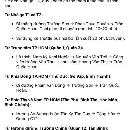
Để đến Nhà ga T3, quý khách có thể tham khảo các lộ trình
sau:
Từ Nhà ga T1 và T2:
Đi thẳng đường Trường Sơn → Phan Thúc Duyên → Trần
Quốc Hoàn. Thời gian di chuyển ước tính: 10–20 phút.
Sử dụng xe shuttle bus nội bộ (tần suất 20 phút/chuyến).
Từ Trung tâm TP.HCM (Quận 1, Quận 3):
Lộ trình: Nam Kỳ Khởi Nghĩa → Nguyễn Văn Trỗi → Công
viên Hoàng Văn Thụ → chui hầm Hoàng Văn Thụ → Trần
Quốc Hoàn.
Từ Phía Đông TP.HCM (Thủ Đức, Gò Vấp, Bình Thạnh):
Đi đường Phạm Văn Đồng → Trường Sơn → Trần Quốc
Hoàn.
Từ Phía Tây và Nam TP.HCM (Tân Phú, Bình Tân, Hóc Môn,
Bình Chánh):
Hướng An Sương hoặc Tân Kỳ Tân Quý → Cộng Hòa →
Đường C12.
Từ Hướng đường Trường Chinh (Quận 12, Tân Bình):