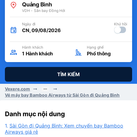
Quảng Bình
VDH - Sân bay Đồng Hới
Ngày đi
Khứ hồi
CN, 09/08/2026
Hành khách
Hạng ghế
1
Hành khách
Phổ thông
TÌM KIẾM
Vexere.com
Vé máy bay Bamboo Airways từ Sài Gòn đi Quảng Bình
Danh mục nội dung
1.
Sài Gòn đi Quảng Bình: Xem chuyến bay Bamboo
Airways giá rẻ