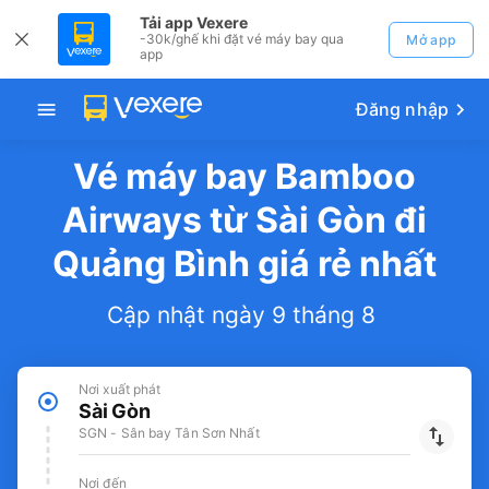
Tải app Vexere
-30k/ghế khi đặt vé máy bay qua
Mở app
app
Đăng nhập
Vé máy bay Bamboo
Airways từ Sài Gòn đi
Quảng Bình giá rẻ nhất
Cập nhật ngày 9 tháng 8
Nơi xuất phát
Sài Gòn
SGN - Sân bay Tân Sơn Nhất
Nơi đến