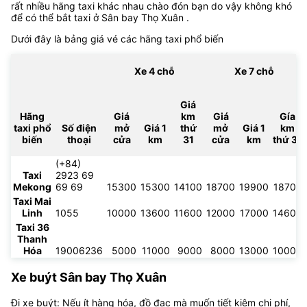
rất nhiều hãng taxi khác nhau chào đón bạn do vậy không khó
để có thể bắt taxi ở Sân bay Thọ Xuân .
Dưới đây là bảng giá vé các hãng taxi phổ biến
Xe 4 chỗ
Xe 7 chỗ
Giá
Hãng
Giá
km
Giá
Gía
taxi phổ
Số điện
mở
Giá 1
thứ
mở
Giá 1
km
biến
thoại
cửa
km
31
cửa
km
thứ 31
(+84)
Taxi
2923 69
Mekong
69 69
15300
15300
14100
18700
19900
18700
Taxi Mai
Linh
1055
10000
13600
11600
12000
17000
14600
Taxi 36
Thanh
Hóa
19006236
5000
11000
9000
8000
13000
10000
Xe buýt Sân bay Thọ Xuân
Đi xe buýt: Nếu ít hàng hóa, đồ đạc mà muốn tiết kiệm chi phí,