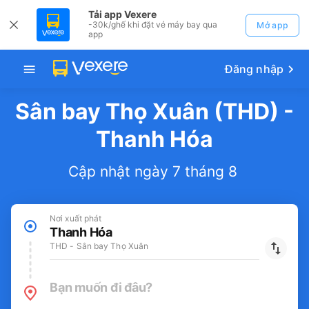
Tải app Vexere
-30k/ghế khi đặt vé máy bay qua
Mở app
app
Đăng nhập
Sân bay Thọ Xuân (THD) -
Thanh Hóa
Cập nhật ngày 7 tháng 8
Nơi xuất phát
Thanh Hóa
THD - Sân bay Thọ Xuân
Bạn muốn đi đâu?