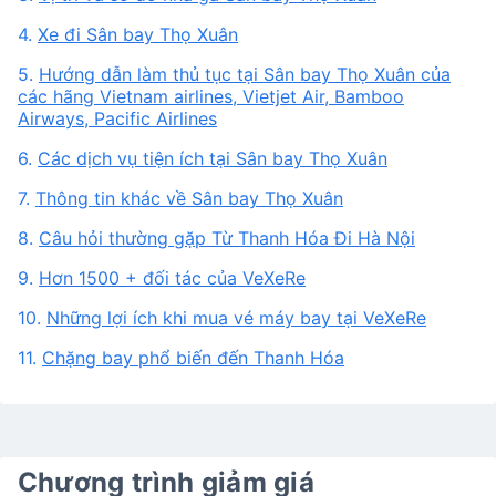
4.
Xe đi Sân bay Thọ Xuân
5.
Hướng dẫn làm thủ tục tại Sân bay Thọ Xuân của
các hãng Vietnam airlines, Vietjet Air, Bamboo
Airways, Pacific Airlines
6.
Các dịch vụ tiện ích tại Sân bay Thọ Xuân
7.
Thông tin khác về Sân bay Thọ Xuân
8.
Câu hỏi thường gặp Từ Thanh Hóa Đi Hà Nội
9.
Hơn 1500 + đối tác của VeXeRe
10.
Những lợi ích khi mua vé máy bay tại VeXeRe
11.
Chặng bay phổ biến đến Thanh Hóa
Chương trình giảm giá