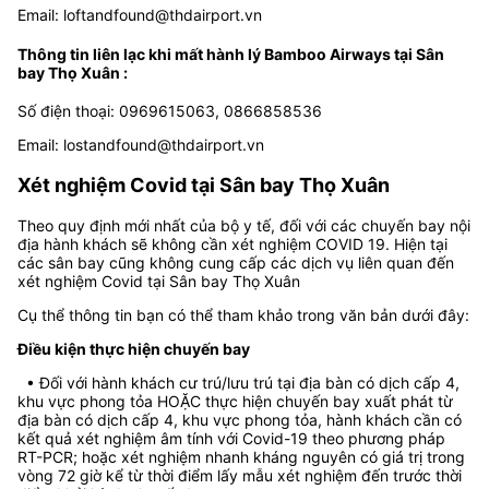
Email:
loftandfound@thdairport.vn
Thông tin liên lạc khi mất hành lý Bamboo Airways tại Sân
bay Thọ Xuân :
Số điện thoại: 0
969615063, 0866858536
Email:
lostandfound@thdairport.vn
Xét nghiệm Covid tại Sân bay Thọ Xuân
Theo quy định mới nhất của bộ y tế, đối với các chuyến bay nội
địa hành khách sẽ không cần xét nghiệm COVID 19. Hiện tại
các sân bay cũng không cung cấp các dịch vụ liên quan đến
xét nghiệm Covid tại Sân bay Thọ Xuân
Cụ thể thông tin bạn có thể tham khảo trong văn bản dưới đây:
Điều kiện thực hiện chuyến bay
• Đối với hành khách cư trú/lưu trú tại địa bàn có dịch cấp 4,
khu vực phong tỏa HOẶC thực hiện chuyến bay xuất phát từ
địa bàn có dịch cấp 4, khu vực phong tỏa, hành khách cần có
kết quả xét nghiệm âm tính với Covid-19 theo phương pháp
RT-PCR; hoặc xét nghiệm nhanh kháng nguyên có giá trị trong
vòng 72 giờ kể từ thời điểm lấy mẫu xét nghiệm đến trước thời