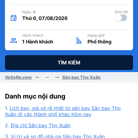
Ngày đi
Khứ hồi
Thứ 6, 07/08/2026
Hành khách
Hạng ghế
1
Hành khách
Phổ thông
TÌM KIẾM
VeXeRe.com
Sân bay Thọ Xuân
Danh mục nội dung
1.
Lịch bay, giá vé rẻ nhất từ sân bay Sân bay Thọ
Xuân đi các thành phố khác hôm nay
2.
Địa chỉ Sân bay Thọ Xuân
3.
Vị trí và sơ đồ nhà ga Sân bay Thọ Xuân