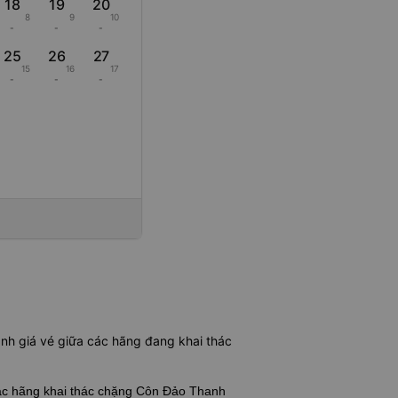
18
19
20
8
9
10
-
-
-
25
26
27
15
16
17
-
-
-
nh giá vé giữa các hãng đang khai thác
các hãng khai thác chặng Côn Đảo Thanh