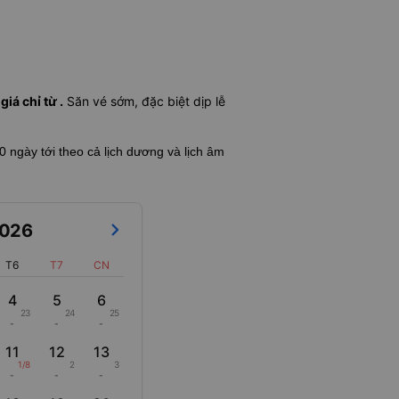
iá chỉ từ .
Săn vé sớm, đặc biệt dịp lễ
60 ngày tới theo cả lịch dương và lịch âm
026
T6
T7
CN
4
5
6
23
24
25
-
-
-
11
12
13
1/8
2
3
-
-
-