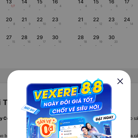
13
14
15
16
14
15
16
17
1/7
2
3
4
4
5
6
7
-
-
-
-
-
-
-
-
20
21
22
23
21
22
23
24
8
9
10
11
11
12
13
14
-
-
-
-
-
-
-
-
27
28
29
30
28
29
30
15
16
17
18
18
19
20
-
-
-
-
-
-
-
Hiển thị lịch âm
 Thanh Hóa hãng nào rẻ nhất?
y Côn Đảo Thanh Hóa rẻ nhất tháng này từ , khởi hành ngày .
So sá
hảo bảng
so sánh giá vé máy bay Côn Đảo Thanh Hóa
chi tiết giữa 