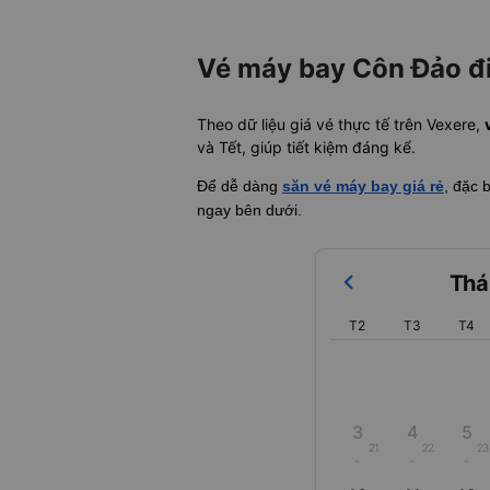
Vé máy bay Côn Đảo đi
Theo dữ liệu giá vé thực tế trên Vexere,
và Tết, giúp tiết kiệm đáng kể.
Để dễ dàng
săn vé máy bay giá rẻ
, đặc 
ngay bên dưới.
Thá
T2
T3
T4
3
4
5
21
22
23
-
-
-