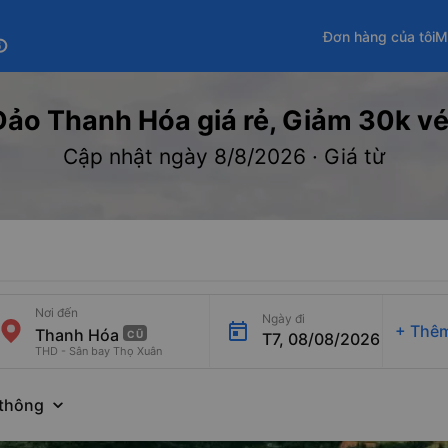
Đơn hàng của tôi
M
fo
ảo Thanh Hóa giá rẻ, Giảm 30k vé V
Cập nhật ngày 8/8/2026 · Giá từ
Nơi đến
Ngày đi
+
Thêm
CŨ
T7, 08/08/2026
THD - Sân bay Thọ Xuân
thông