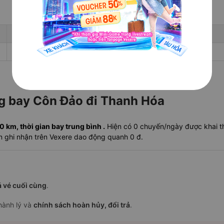
Giá rẻ nhất
Ngày rẻ nhất 30 ngày tới
-
-
ặng bay Côn Đảo đi Thanh Hóa
km, thời gian bay trung bình .
Hiện có 0 chuyến/ngày được khai th
ần ghi nhận trên Vexere dao động quanh 0 đ.
á vé cuối cùng
.
 hành lý và
chính sách hoàn hủy, đổi trả
.