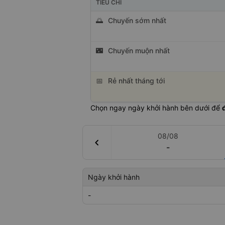
TIÊU CHÍ
🌅
Chuyến sớm nhất
🌃
Chuyến muộn nhất
📅
Rẻ nhất tháng tới
Chọn ngay ngày khởi hành bên dưới để
08/08
chevron_left
-
Ngày khởi hành
-