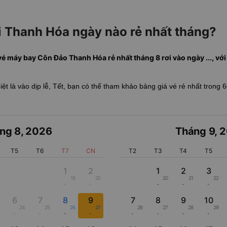
 Thanh Hóa ngày nào rẻ nhất tháng?
vé máy bay Côn Đảo Thanh Hóa rẻ nhất tháng 8 rơi vào ngày ..., với g
biệt là vào dịp lễ, Tết, bạn có thể tham khảo bảng giá vé rẻ nhất trong 
ng 8
,
2026
Tháng 9
,
2
T5
T6
T7
CN
T2
T3
T4
T5
1
2
1
2
3
19
20
20
21
22
-
-
-
-
-
6
7
8
9
7
8
9
10
24
25
26
27
26
27
28
29
-
-
-
-
-
-
-
-