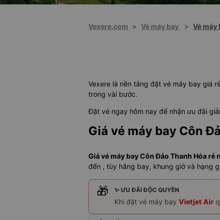
Vexere.com
>
Vé máy bay
>
Vé máy 
Vexere là nền tảng đặt vé máy bay giá rẻ
trong vài bước.
Đặt vé ngay hôm nay để nhận ưu đãi giảm
Giá vé máy bay Côn Đ
Giá vé máy bay Côn Đảo Thanh Hóa rẻ n
đến , tùy hãng bay, khung giờ và hạng g
🎁
✨ ƯU ĐÃI ĐỘC QUYỀN
Khi đặt vé máy bay
Vietjet Air
q