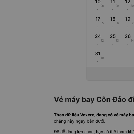
10
11
12
28
29
30
-
-
-
17
18
19
5
6
7
-
-
-
24
25
26
12
13
14
-
-
-
31
19
-
Vé máy bay Côn Đảo đi
Theo dữ liệu Vexere, đang có vé máy ba
chặng này ngay bên dưới.
Để dễ dàng lựa chọn, bạn có thể tham k