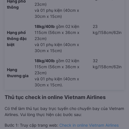
Hạng phổ
23cm)
thông
và 01 phụ kiện (40cm x
30cm x 15cm)
18kg/40lb
gồm 02 kiện
23
Hạng phổ
115cm (56cm x 36cm x
kg/158cm/62in
thông đặc
23cm)
biệt
và 01 phụ kiện (40cm x
30cm x 15cm)
18kg/40lb
gồm 02 kiện
32
115cm (56cm x 36cm x
kg/158cm/62in
Hạng
23cm)
thương gia
và 01 phụ kiện (40cm x
30cm x 15cm).
Thủ tục check in online Vietnam Airlines
Có thể làm thủ tục bay trực tuyến cho chuyến bay của Vietnam
Airlines. Vui lòng thực hiện các bước sau:
Bước 1: Truy cập trang web:
Check in online Vietnam Airlines