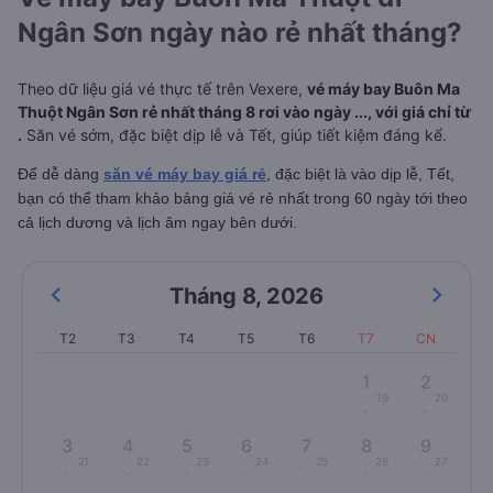
Ngân Sơn ngày nào rẻ nhất tháng?
Theo dữ liệu giá vé thực tế trên Vexere,
vé máy bay Buôn Ma
Thuột Ngân Sơn rẻ nhất tháng 8 rơi vào ngày ..., với giá chỉ từ
.
Săn vé sớm, đặc biệt dịp lễ và Tết, giúp tiết kiệm đáng kể.
Để dễ dàng
săn vé máy bay giá rẻ
, đặc biệt là vào dịp lễ, Tết,
bạn có thể tham khảo bảng giá vé rẻ nhất trong 60 ngày tới theo
cả lịch dương và lịch âm ngay bên dưới.
Tháng 8
,
2026
T2
T3
T4
T5
T6
T7
CN
1
2
19
20
-
-
3
4
5
6
7
8
9
21
22
23
24
25
26
27
-
-
-
-
-
-
-