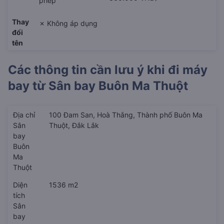
phép
Thay
✗ Không áp dụng
đổi
tên
Các thông tin cần lưu ý khi đi máy
bay từ
Sân bay Buôn Ma Thuột
Địa chỉ
100 Đam San, Hoà Thắng, Thành phố Buôn Ma
Sân
Thuột, Đắk Lắk
bay
Buôn
Ma
Thuột
Diện
1536 m2
tích
Sân
bay