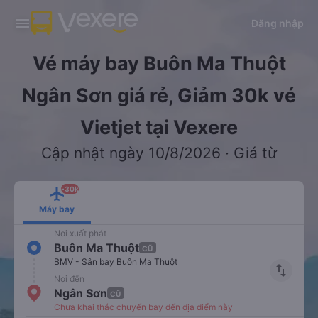
Tải app Vexere ngay!
Tải app Vexere
Đăng nhập
Mở app
Mở app
Nhận ưu đãi thành viên độc
-30k/ghế khi đặt vé máy bay qua
quyền
app
Vé máy bay Buôn Ma Thuột
Ngân Sơn giá rẻ, Giảm 30k vé
Vietjet tại Vexere
Cập nhật ngày 10/8/2026 · Giá từ
-30k
Máy bay
Nơi xuất phát
Buôn Ma Thuột
CŨ
BMV - Sân bay Buôn Ma Thuột
import_export
Nơi đến
Ngân Sơn
CŨ
Chưa khai thác chuyến bay đến địa điểm này