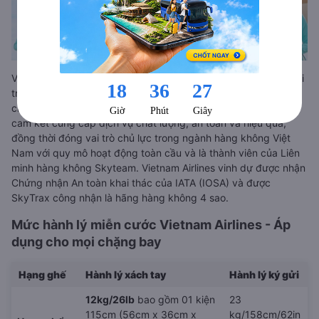
Vietnam Airlines là Tổng Công ty Hàng không Việt Nam, giữ vai
trò là hãng hàng không quốc gia, thành lập năm 1993 và
chuyển đổi sang mô hình công ty cổ phần từ năm 2015. Hãng
cam kết cung cấp dịch vụ chất lượng, an toàn và hiệu quả,
đồng thời đóng vai trò chủ lực trong ngành hàng không Việt
Nam với quy mô hoạt động toàn cầu và là thành viên của Liên
minh hàng không Skyteam. Vietnam Airlines vinh dự được nhận
Chứng nhận An toàn khai thác của IATA (IOSA) và được
SkyTrax công nhận là hãng hàng không 4 sao.
Mức hành lý miễn cước Vietnam Airlines - Áp
dụng cho mọi chặng bay
Hạng ghế
Hành lý xách tay
Hành lý ký gửi
12kg/26lb
bao gồm 01 kiện
23
115cm (56cm x 36cm x
kg/158cm/62in