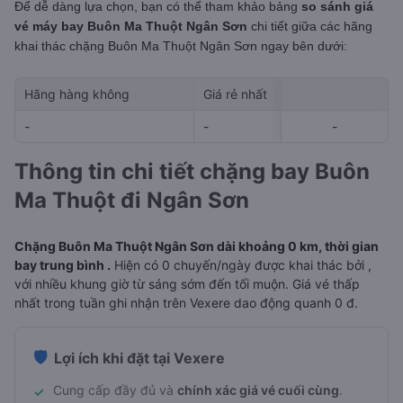
Để dễ dàng lựa chọn, bạn có thể tham khảo bảng
so sánh giá
vé máy bay Buôn Ma Thuột Ngân Sơn
chi tiết giữa các hãng
khai thác chặng Buôn Ma Thuột Ngân Sơn
ngay bên dưới:
Hãng hàng không
Giá rẻ nhất
Ngày rẻ nhất 
-
-
-
-
-
Thông tin chi tiết chặng bay Buôn
Ma Thuột đi Ngân Sơn
Chặng Buôn Ma Thuột Ngân Sơn dài khoảng 0 km, thời gian
bay trung bình .
Hiện có 0 chuyến/ngày được khai thác bởi ,
với nhiều khung giờ từ sáng sớm đến tối muộn. Giá vé thấp
nhất trong tuần ghi nhận trên Vexere dao động quanh 0 đ.
🛡️
Lợi ích khi đặt tại Vexere
Cung cấp đầy đủ và
chính xác giá vé cuối cùng
.
✓