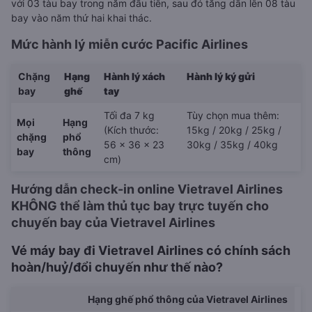
với 03 tàu bay trong năm đầu tiên, sau đó tăng dần lên 08 tàu
bay vào năm thứ hai khai thác.
Mức hành lý miễn cước Pacific Airlines
Chặng
Hạng
Hành lý xách
Hành lý ký gửi
bay
ghế
tay
Tối đa 7 kg
Tùy chọn mua thêm:
Mọi
Hạng
(Kích thước:
15kg / 20kg / 25kg /
chặng
phổ
56 x 36 x 23
30kg / 35kg / 40kg
bay
thông
cm)
Hướng dẫn check-in online Vietravel Airlines
KHÔNG thể làm thủ tục bay trực tuyến cho
chuyến bay của Vietravel Airlines
Vé máy bay đi Vietravel Airlines có chính sách
hoàn/huỷ/đổi chuyến như thế nào?
Hạng ghế phổ thông của Vietravel Airlines