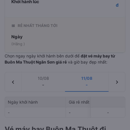
Khởi hành lúc
đ
📅
RẺ NHẤT THÁNG TỚI
Ngày
(Hãng )
Chọn ngay ngày khởi hành bên dưới để
đặt vé máy bay từ
Buôn Ma Thuột Ngân Sơn giá rẻ
và giờ bay đẹp nhất:
10/08
11/08
chevron_left
chevron_right
-
-
Ngày khởi hành
Giá rẻ nhất
Hãng hà
-
-
-
-
-
Vé máy bay Buôn Ma Thuột đi