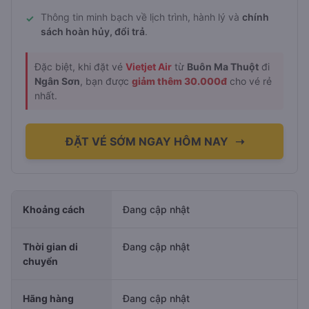
Thông tin minh bạch về lịch trình, hành lý và
chính
✓
sách hoàn hủy, đổi trả
.
Đặc biệt, khi đặt vé
Vietjet Air
từ
Buôn Ma Thuột
đi
Ngân Sơn
, bạn được
giảm thêm 30.000đ
cho vé rẻ
nhất.
ĐẶT VÉ SỚM NGAY HÔM NAY
➝
Khoảng cách
Đang cập nhật
Thời gian di
Đang cập nhật
chuyển
Hãng hàng
Đang cập nhật