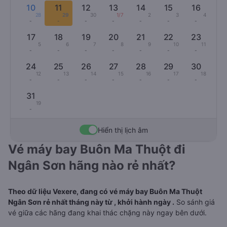
10
11
12
13
14
15
16
28
29
30
1/7
2
3
4
-
-
-
-
-
-
-
17
18
19
20
21
22
23
5
6
7
8
9
10
11
-
-
-
-
-
-
-
24
25
26
27
28
29
30
12
13
14
15
16
17
18
-
-
-
-
-
-
-
31
19
-
Hiển thị lịch âm
Vé máy bay Buôn Ma Thuột đi
Ngân Sơn hãng nào rẻ nhất?
Theo dữ liệu Vexere, đang có vé máy bay Buôn Ma Thuột
Ngân Sơn rẻ nhất tháng này từ , khởi hành ngày .
So sánh giá
vé giữa các hãng đang khai thác chặng này ngay bên dưới.