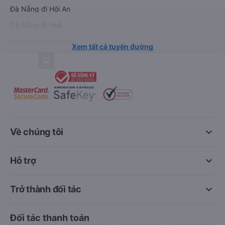
Đà Nẵng đi Hội An
Đà Nẵng đi Huế
Hải Phòng đi Hà Nội
Xem tất cả tuyến đường
keyboard_arrow_down
Về chúng tôi
keyboard_arrow_down
Hỗ trợ
keyboard_arrow_down
Trở thành đối tác
Đối tác thanh toán