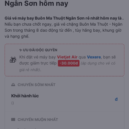
Ngân Sơn hôm nay
Giá vé máy bay Buôn Ma Thuột Ngân Sơn rẻ nhất hôm nay là .
Nếu bạn chưa chốt ngay, giá vé chặng Buôn Ma Thuột - Ngân
Sơn trong tháng 8 dao động từ đến , tùy hãng bay, khung giờ
và hạng ghế.
✨ ƯU ĐÃI ĐỘC QUYỀN
Khi đặt vé máy bay
Vietjet Air
qua
Vexere
, bạn sẽ
🎁
được giảm trực tiếp
-30.000đ
(áp dụng cho vé có
.
giá rẻ nhất)
🌅
CHUYẾN SỚM NHẤT
Khởi hành lúc
đ
()
🌃
CHUYẾN MUỘN NHẤT