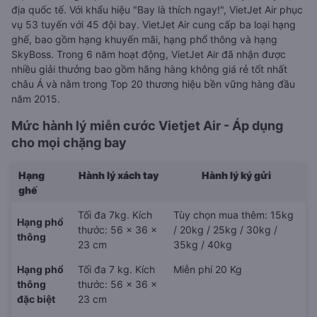
địa quốc tế. Với khẩu hiệu "Bay là thích ngay!", VietJet Air phục
vụ 53 tuyến với 45 đội bay. VietJet Air cung cấp ba loại hạng
ghế, bao gồm hạng khuyến mãi, hạng phổ thông và hạng
SkyBoss. Trong 6 năm hoạt động, VietJet Air đã nhận được
nhiều giải thưởng bao gồm hãng hàng không giá rẻ tốt nhất
châu Á và nằm trong Top 20 thương hiệu bền vững hàng đầu
năm 2015.
Mức hành lý miễn cước Vietjet Air - Áp dụng
cho mọi chặng bay
Hạng
Hành lý xách tay
Hành lý ký gửi
ghế
Tối đa 7kg. Kích
Tùy chọn mua thêm: 15kg
Hạng phổ
thước: 56 x 36 x
/ 20kg / 25kg / 30kg /
thông
23 cm
35kg / 40kg
Hạng phổ
Tối đa 7 kg. Kích
Miễn phí 20 Kg
thông
thước: 56 x 36 x
đặc biệt
23 cm