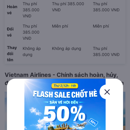
Thu phí
Thu phí 385.000
Thu phí
Hoàn
385.000
VNĐ
385.000 VNĐ
vé
VNĐ
Thu phí
Miễn phí
Miễn phí
Đổi
385.000
vé
VNĐ
Thay
Không áp
Không áp dụng
Thu phí
đổi
dụng
385.000 VNĐ
tên
Vietnam Airlines - Chính sách hoàn, hủy,
đổi vé và quy định hành lý, check-in online