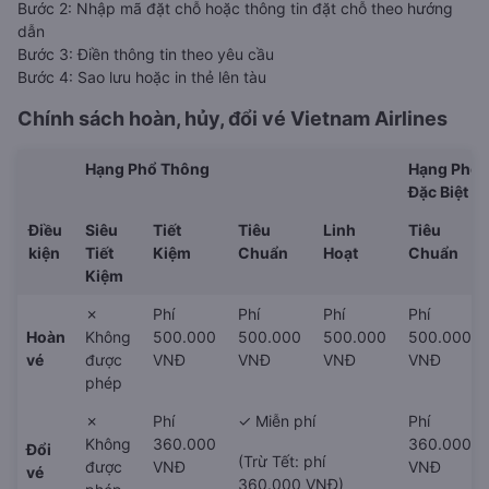
Bước 2: Nhập mã đặt chỗ hoặc thông tin đặt chỗ theo hướng
dẫn
Bước 3: Điền thông tin theo yêu cầu
Bước 4: Sao lưu hoặc in thẻ lên tàu
Chính sách hoàn, hủy, đổi vé
Vietnam Airlines
Hạng Phổ Thông
Hạng Phổ 
Đặc Biệt
Điều
Siêu
Tiết
Tiêu
Linh
Tiêu
kiện
Tiết
Kiệm
Chuẩn
Hoạt
Chuẩn
Kiệm
✗
Phí
Phí
Phí
Phí
Hoàn
Không
500.000
500.000
500.000
500.000
vé
được
VNĐ
VNĐ
VNĐ
VNĐ
phép
✗
Phí
✓ Miễn phí
Phí
Không
360.000
360.000
Đổi
(Trừ Tết: phí
được
VNĐ
VNĐ
vé
360.000 VNĐ)