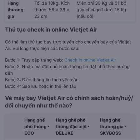
Hạng
Tối đa 10kg. Kích
Miễn phí 30 Kg và 01 bộ
thương
thước: 56 x 36 x
gậy chơi golf dưới 15 Kg
gia
23 cm
(nếu có)
Thủ tục check in online Vietjet Air
Có thể làm thủ tục bay trực tuyến cho chuyến bay của Vietjet
Air. Vui lòng thực hiện các bước sau:
Bước 1: Truy cập trang web:
Check in online Vietjet Air
Bước 2: Nhập mã đặt chỗ hoặc thông tin đặt chỗ theo hướng
dẫn
Bước 3: Điền thông tin theo yêu cầu
Bước 4: Sao lưu hoặc in thẻ lên tàu
Vé máy bay Vietjet Air có chính sách hoàn/huỷ/
đổi chuyến như thế nào?
Hạng ghế
Hạng ghế phổ
Hạng ghế
phổ thông -
thông đặc biệt -
thương gia -
ECO
DELUXE
SKYBOSS