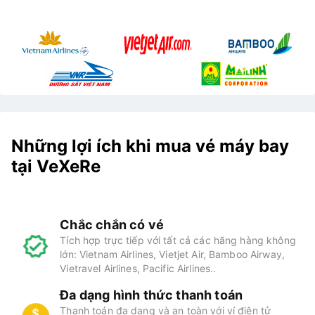
Những lợi ích khi mua vé máy bay
tại VeXeRe
Chắc chắn có vé
Tích hợp trực tiếp với tất cả các hãng hàng không
lớn: Vietnam Airlines, Vietjet Air, Bamboo Airway,
Vietravel Airlines, Pacific Airlines..
Đa dạng hình thức thanh toán
Thanh toán đa dạng và an toàn với ví điện tử