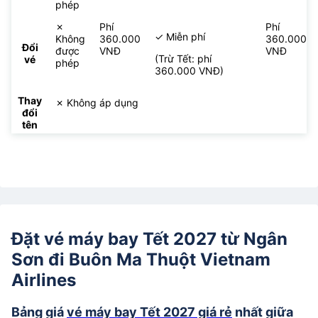
phép
✗
Phí
Phí
✓ Miễn phí
Không
360.000
360.000
Đổi
được
VNĐ
VNĐ
(Trừ Tết: phí
vé
phép
360.000 VNĐ)
Thay
✗ Không áp dụng
đổi
tên
Đặt vé máy bay Tết 2027 từ Ngân
Sơn đi Buôn Ma Thuột Vietnam
Airlines
Bảng giá
vé máy bay Tết 2027 giá rẻ
nhất giữa