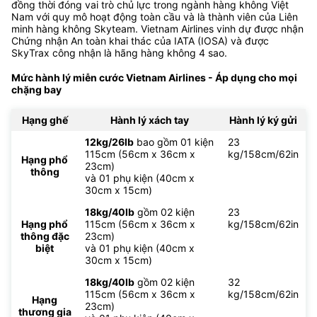
đồng thời đóng vai trò chủ lực trong ngành hàng không Việt
Nam với quy mô hoạt động toàn cầu và là thành viên của Liên
minh hàng không Skyteam. Vietnam Airlines vinh dự được nhận
Chứng nhận An toàn khai thác của IATA (IOSA) và được
SkyTrax công nhận là hãng hàng không 4 sao.
Mức hành lý miễn cước Vietnam Airlines - Áp dụng cho mọi
chặng bay
Hạng ghế
Hành lý xách tay
Hành lý ký gửi
12kg/26lb
bao gồm 01 kiện
23
115cm (56cm x 36cm x
kg/158cm/62in
Hạng phổ
23cm)
thông
và 01 phụ kiện (40cm x
30cm x 15cm)
18kg/40lb
gồm 02 kiện
23
Hạng phổ
115cm (56cm x 36cm x
kg/158cm/62in
thông đặc
23cm)
biệt
và 01 phụ kiện (40cm x
30cm x 15cm)
18kg/40lb
gồm 02 kiện
32
115cm (56cm x 36cm x
kg/158cm/62in
Hạng
23cm)
thương gia