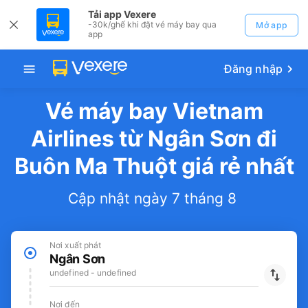
Tải app Vexere
-30k/ghế khi đặt vé máy bay qua
Mở app
app
Đăng nhập
Vé máy bay Vietnam
Airlines từ Ngân Sơn đi
Buôn Ma Thuột giá rẻ nhất
Cập nhật ngày 7 tháng 8
Nơi xuất phát
Ngân Sơn
undefined - undefined
Nơi đến