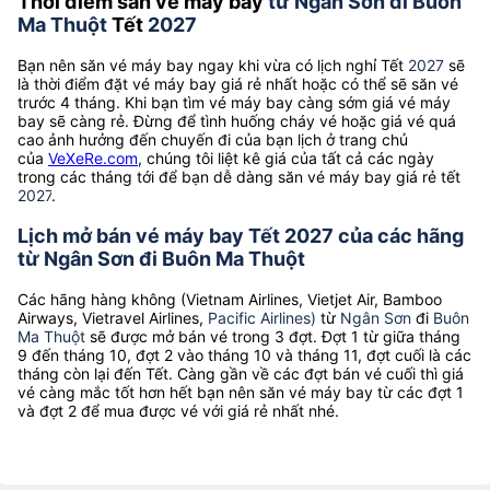
Thời điểm săn vé máy bay
từ Ngân Sơn đi Buôn
Ma Thuột
Tết
2027
Bạn nên săn vé máy bay ngay khi vừa có lịch nghỉ Tết
2027
sẽ
là thời điểm đặt vé máy bay giá rẻ nhất hoặc có thể sẽ săn vé
trước 4 tháng. Khi bạn tìm vé máy bay càng sớm giá vé máy
bay sẽ càng rẻ. Đừng để tình huống cháy vé hoặc giá vé quá
cao ảnh hưởng đến chuyến đi của bạn lịch ở trang chủ
của
VeXeRe.com
, chúng tôi liệt kê giá của tất cả các ngày
trong các tháng tới để bạn dễ dàng săn vé máy bay giá rẻ tết
2027
.
Lịch mở bán vé máy bay Tết 2027 của các hãng
từ Ngân Sơn đi Buôn Ma Thuột
Các hãng hàng không (Vietnam Airlines, Vietjet Air, Bamboo
Airways, Vietravel Airlines,
Pacific Airlines)
từ
Ngân Sơn
đi
Buôn
Ma Thuột
sẽ được mở bán vé trong 3 đợt. Đợt 1 từ giữa tháng
9 đến tháng 10, đợt 2 vào tháng 10 và tháng 11, đợt cuối là các
tháng còn lại đến Tết. Càng gần về các đợt bán vé cuối thì giá
vé càng mắc tốt hơn hết bạn nên săn vé máy bay từ các đợt 1
và đợt 2 để mua được vé với giá rẻ nhất nhé.