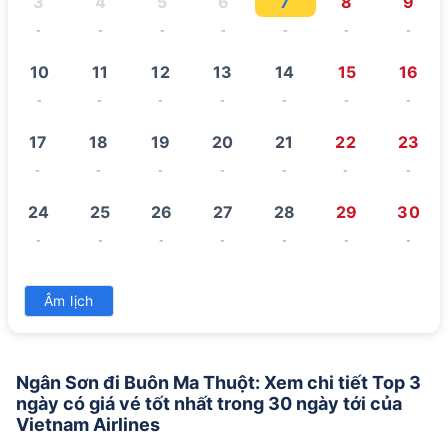
3
4
5
6
7
8
9
-
-
-
-
-
-
-
10
11
12
13
14
15
16
-
-
-
-
-
-
-
17
18
19
20
21
22
23
-
-
-
-
-
-
-
24
25
26
27
28
29
30
-
-
-
-
-
-
-
31
Âm lịch
-
Ngân Sơn đi Buôn Ma Thuột: Xem chi tiết Top 3
ngày có giá vé tốt nhất trong 30 ngày tới của
Vietnam Airlines