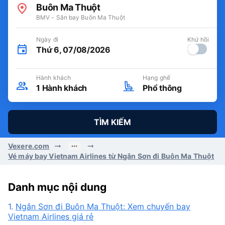
Buôn Ma Thuột
BMV - Sân bay Buôn Ma Thuột
Ngày đi
Khứ hồi
Thứ 6, 07/08/2026
Hành khách
Hạng ghế
1
Hành khách
Phổ thông
TÌM KIẾM
Vexere.com
Vé máy bay Vietnam Airlines từ Ngân Sơn đi Buôn Ma Thuột
Danh mục nội dung
1.
Ngân Sơn đi Buôn Ma Thuột: Xem chuyến bay
Vietnam Airlines giá rẻ