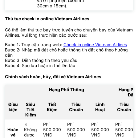
và 01 phụ kiện (40cm x
30cm x 15cm).
Thủ tục check in online Vietnam Airlines
Có thể làm thủ tục bay trực tuyến cho chuyến bay của Vietnam
Airlines. Vui lòng thực hiện các bước sau:
Bước 1: Truy cập trang web:
Check in online Vietnam Airlines
Bước 2: Nhập mã đặt chỗ hoặc thông tin đặt chỗ theo hướng
dẫn
Bước 3: Điền thông tin theo yêu cầu
Bước 4: Sao lưu hoặc in thẻ lên tàu
Chính sách hoàn, hủy, đổi vé
Vietnam Airlines
Hạng Phổ Thông
Hạng Ph
Đặc 
Điều
Siêu
Tiết
Tiêu
Linh
Tiêu
kiện
Tiết
Kiệm
Chuẩn
Hoạt
Chuẩn
Kiệm
✗
Phí
Phí
Phí
Phí
Hoàn
Không
500.000
500.000
500.000
500.000
vé
được
VNĐ
VNĐ
VNĐ
VNĐ