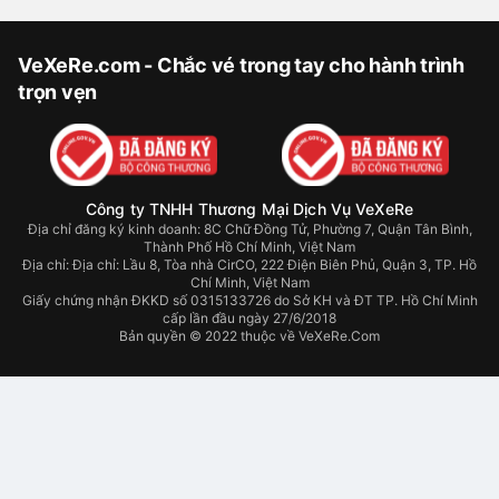
VeXeRe.com - Chắc vé trong tay cho hành trình
trọn vẹn
Công ty TNHH Thương Mại Dịch Vụ VeXeRe
Địa chỉ đăng ký kinh doanh: 8C Chữ Đồng Tử, Phường 7, Quận Tân Bình,
Thành Phố Hồ Chí Minh, Việt Nam
Địa chỉ:
Địa chỉ: Lầu 8, Tòa nhà CirCO, 222 Điện Biên Phủ, Quận 3, TP. Hồ
Chí Minh, Việt Nam
Giấy chứng nhận ĐKKD số 0315133726 do Sở KH và ĐT TP. Hồ Chí Minh
cấp lần đầu ngày 27/6/2018
Bản quyền © 2022 thuộc về VeXeRe.Com