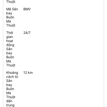
Thuột
Mã Sân
BMV
bay
Buôn
Ma
Thuột
Thời
24/7
gian
hoạt
động
Sân
bay
Buôn
Ma
Thuột
Khoảng
12 km
cách từ
Sân
bay
Buôn
Ma
Thuột
đến
trung