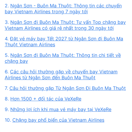
2.
Ngân Sơn - Buôn Ma Thuột: Thông tin các chuyến
bay Vietnam Airlines trong 7 ngày tới
3.
Ngân Sơn đi Buôn Ma Thuột: Tư vấn Top chặng bay
Vietnam Airlines có giá rẻ nhất trong 30 ngày tới
4.
Đặt vé máy bay Tết 2027 từ Ngân Sơn đi Buôn Ma
Thuột Vietnam Airlines
5.
Ngân Sơn đi Buôn Ma Thuột: Thông tin chi tiết về
chặng bay
6.
Các câu hỏi thường gặp về chuyến bay Vietnam
Airlines từ Ngân Sơn đến Buôn Ma Thuột
7.
Câu hỏi thường gặp Từ Ngân Sơn Đi Buôn Ma Thuột
8.
Hơn 1500 + đối tác của VeXeRe
9.
Những lợi ích khi mua vé máy bay tại VeXeRe
10.
Chặng bay phổ biến của Vietnam Airlines