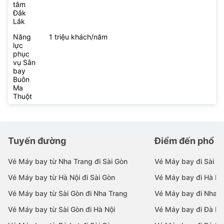
tâm
Đắk
Lắk
Năng
1 triệu khách/năm
lực
phục
vụ Sân
bay
Buôn
Ma
Thuột
Tuyến đường
Điểm đến phổ b
Vé Máy bay từ Nha Trang đi Sài Gòn
Vé Máy bay đi Sài G
Vé Máy bay từ Hà Nội đi Sài Gòn
Vé Máy bay đi Hà Nộ
Vé Máy bay từ Sài Gòn đi Nha Trang
Vé Máy bay đi Nha T
Vé Máy bay từ Sài Gòn đi Hà Nội
Vé Máy bay đi Đà N