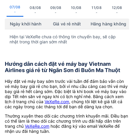
07/08
08/08
09/08
10/08
11/08
12/08
-
-
-
-
-
-
Ngày khởi hành
Giá vé rẻ nhất
Hãng hàng không
Hiện tại VeXeRe chưa có thông tin chuyến bay, sẽ cập
nhật trong thời gian sớm nhất
Hướng dẫn cách đặt vé máy bay Vietnam
Airlines giá rẻ từ Ngân Sơn đi Buôn Ma Thuột
Hãy đặt vé máy bay sớm trước vài tuần để đảm bảo vẫn còn
vé máy bay giá rẻ cho bạn, bởi vì nhu cầu càng cao thì vé máy
bay giá rẻ hết càng sớm. Đặc biệt là khi book vé máy bay vào
dịp Tết nên săn vé ngay khi có lịch nghỉ nhé. Bằng cách xem
lịch ở trang chủ của
VeXeRe.com
, chúng tôi liệt kê giá tất cả
các ngày trong các tháng tới để bạn dễ dàng lựa chọn.
Thường xuyên theo dõi các chương trình khuyến mãi. Điều bạn
có thể làm là theo dõi các chương trình ưu đãi hấp dẫn trên
trang chủ
VeXeRe.com
hoặc đăng ký vào email VeXeRe để
nhận ưu đãi hàng tuần.