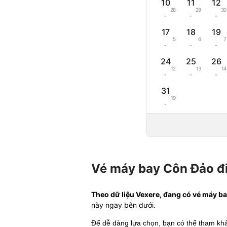
10
11
12
28
29
30
-
-
-
17
18
19
5
6
7
-
-
-
24
25
26
12
13
14
-
-
-
31
19
-
Vé máy bay Côn Đảo đi
Theo dữ liệu Vexere, đang có vé máy ba
này ngay bên dưới.
Để dễ dàng lựa chọn, bạn có thể tham k