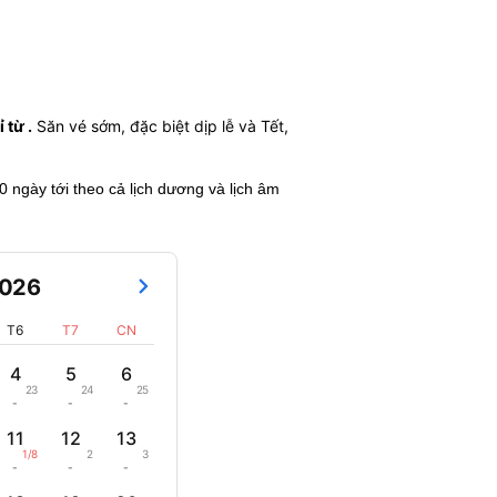
 từ .
Săn vé sớm, đặc biệt dịp lễ và Tết,
60 ngày tới theo cả lịch dương và lịch âm
026
T6
T7
CN
4
5
6
23
24
25
-
-
-
11
12
13
1/8
2
3
-
-
-