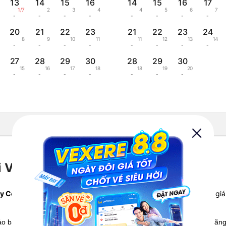
13
14
15
16
14
15
16
17
1/7
2
3
4
4
5
6
7
-
-
-
-
-
-
-
-
20
21
22
23
21
22
23
24
8
9
10
11
11
12
13
14
-
-
-
-
-
-
-
-
27
28
29
30
28
29
30
15
16
17
18
18
19
20
-
-
-
-
-
-
-
Hiển thị lịch âm
 Vinh hãng nào rẻ nhất?
y Côn Đảo Vinh rẻ nhất tháng này từ , khởi hành ngày .
So sánh giá
hảo bảng
so sánh giá vé máy bay Côn Đảo Vinh
chi tiết giữa các hãn