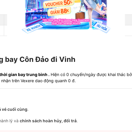
Giá rẻ nhất
Ngày rẻ nhất 30 ngày tới
-
-
ng bay Côn Đảo đi Vinh
ời gian bay trung bình .
Hiện có 0 chuyến/ngày được khai thác bởi
hi nhận trên Vexere dao động quanh 0 đ.
á vé cuối cùng
.
 hành lý và
chính sách hoàn hủy, đổi trả
.