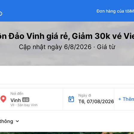
Đơn hàng của tôi
M
fo
 Đảo Vinh giá rẻ, Giảm 30k vé Vie
Cập nhật ngày 6/8/2026 · Giá từ
Nơi đến
Ngày đi
+
Thêm
CŨ
T6, 07/08/2026
VII - Sân bay Vinh
thông