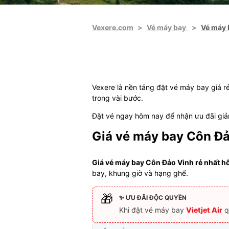
Vexere.com
>
Vé máy bay
>
Vé máy 
Vexere là nền tảng đặt vé máy bay giá rẻ
trong vài bước.
Đặt vé ngay hôm nay để nhận ưu đãi giảm
Giá vé máy bay Côn Đả
Giá vé máy bay Côn Đảo Vinh rẻ nhất hô
bay, khung giờ và hạng ghế.
🎁
✨ ƯU ĐÃI ĐỘC QUYỀN
Khi đặt vé máy bay
Vietjet Air
q