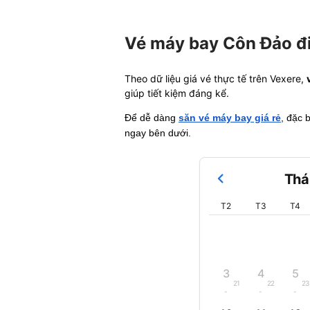
Vé máy bay Côn Đảo đi
Theo dữ liệu giá vé thực tế trên Vexere,
giúp tiết kiệm đáng kể.
Để dễ dàng
săn vé máy bay giá rẻ
, đặc 
ngay bên dưới.
Thá
T2
T3
T4
3
4
5
21
22
23
-
-
-