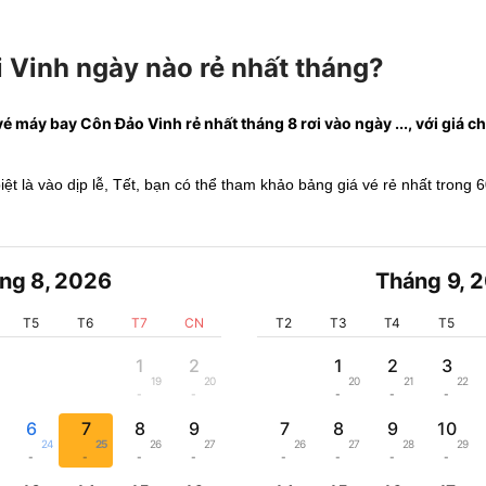
 Vinh ngày nào rẻ nhất tháng?
vé máy bay Côn Đảo Vinh rẻ nhất tháng 8 rơi vào ngày ..., với giá chỉ
biệt là vào dịp lễ, Tết, bạn có thể tham khảo bảng giá vé rẻ nhất trong 
ng 8
,
2026
Tháng 9
,
2
T5
T6
T7
CN
T2
T3
T4
T5
1
2
1
2
3
19
20
20
21
22
-
-
-
-
-
6
7
8
9
7
8
9
10
24
25
26
27
26
27
28
29
-
-
-
-
-
-
-
-