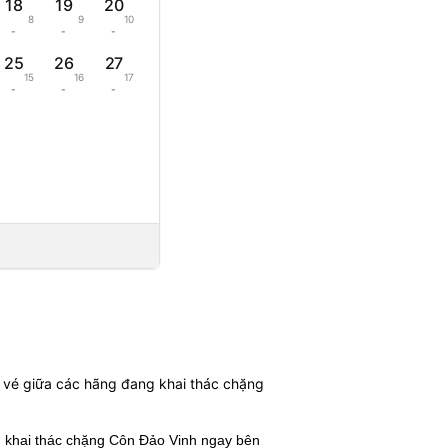
18
19
20
8
9
10
-
-
-
25
26
27
15
16
17
-
-
-
 vé giữa các hãng đang khai thác chặng
g khai thác chặng Côn Đảo Vinh
ngay bên