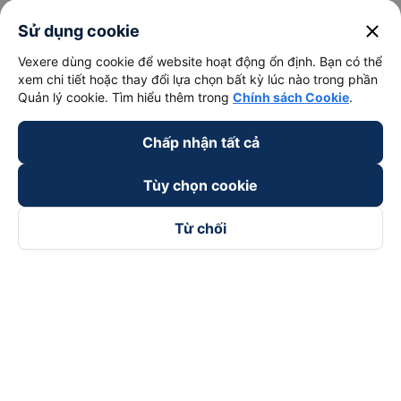
close
Sử dụng cookie
Vexere dùng cookie để website hoạt động ổn định. Bạn có thể
xem chi tiết hoặc thay đổi lựa chọn bất kỳ lúc nào trong phần
Quản lý cookie. Tìm hiểu thêm trong
Chính sách Cookie
.
Chấp nhận tất cả
Tùy chọn cookie
Từ chối
Theo dõi chúng tôi trên
Facebook
Tiktok
Youtube
Công ty TNHH Thương Mại Dịch Vụ Vexere
Địa chỉ đăng ký kinh doanh: 8C Chữ Đồng Tử, Phường Tân
Sơn Nhất, TP. Hồ Chí Minh, Việt Nam