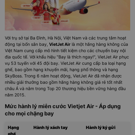
Với trụ sở tại Ba Đình, Hà Nội, Việt Nam và các trung tâm hoạt
động tại bốn sân bay,
VietJet Air
là một hãng hàng không của
Việt Nam cung cấp mô hình tiết kiệm cho các chuyến bay nội
địa quốc tế. Với khẩu hiệu "Bay là thích ngay!", VietJet Air phục
vụ 53 tuyến với 45 đội bay. VietJet Air cung cấp ba loại hạng
ghế, bao gồm hạng khuyến mãi, hạng phổ thông và hạng
SkyBoss. Trong 6 năm hoạt động, VietJet Air đã nhận được
nhiều giải thưởng bao gồm hãng hàng không giá rẻ tốt nhất
châu Á và nằm trong Top 20 thương hiệu bền vững hàng đầu
năm 2015.
Mức hành lý miễn cước Vietjet Air - Áp dụng
cho mọi chặng bay
Hạng
Hành lý xách tay
Hành lý ký gửi
ghế