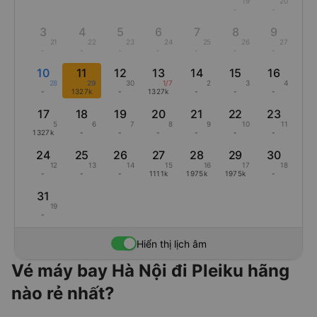
19
20
-
-
3
4
5
6
7
8
9
21
22
23
24
25
26
27
-
-
-
-
-
-
-
10
11
12
13
14
15
16
28
29
30
1/7
2
3
4
-
1327k
-
1327k
-
-
-
17
18
19
20
21
22
23
5
6
7
8
9
10
11
1327k
-
-
-
-
-
-
24
25
26
27
28
29
30
12
13
14
15
16
17
18
-
-
-
1111k
1975k
1975k
-
31
19
-
Hiển thị lịch âm
Vé máy bay Hà Nội đi Pleiku hãng
nào rẻ nhất?