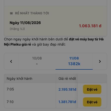
📅
RẺ NHẤT THÁNG TỚI
Ngày 11/08/2026
1.063.181 đ
(Hãng VJ)
Chọn ngay ngày khởi hành bên dưới để
đặt vé máy bay từ Hà
Nội Pleiku giá rẻ
và giờ bay đẹp nhất:
10/08
11/08
chevron_left
chevron_right
-
1382k
Ngày khởi hành
Giá rẻ nhất
Hãng hà
7:05
Vietnam 
2.195.181đ
Đặt vé
7:10
1.381.781đ
VietJet A
Đặt vé
Đặt vé