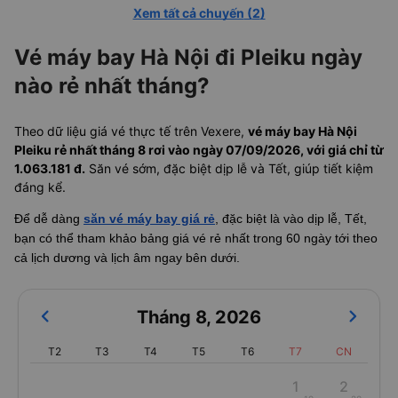
Xem tất cả chuyến
(
2
)
Vé máy bay Hà Nội đi Pleiku ngày
nào rẻ nhất tháng?
Theo dữ liệu giá vé thực tế trên Vexere,
vé máy bay Hà Nội
Pleiku rẻ nhất tháng 8 rơi vào ngày 07/09/2026, với giá chỉ từ
1.063.181 đ.
Săn vé sớm, đặc biệt dịp lễ và Tết, giúp tiết kiệm
đáng kể.
Để dễ dàng
săn vé máy bay giá rẻ
, đặc biệt là vào dịp lễ, Tết,
bạn có thể tham khảo bảng giá vé rẻ nhất trong 60 ngày tới theo
cả lịch dương và lịch âm ngay bên dưới.
Tháng 8
,
2026
T2
T3
T4
T5
T6
T7
CN
1
2