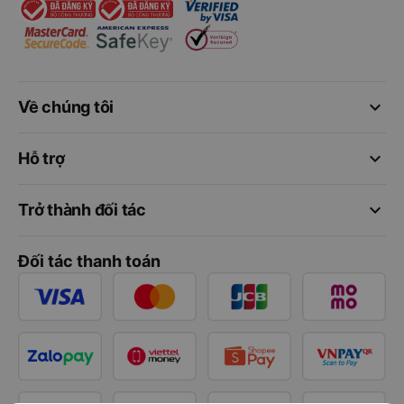
keyboard_arrow_down
Về chúng tôi
keyboard_arrow_down
Hỗ trợ
keyboard_arrow_down
Trở thành đối tác
Đối tác thanh toán