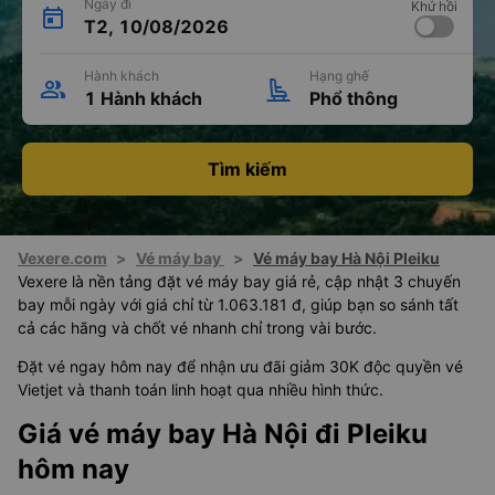
Ngày đi
Khứ hồi
T2, 10/08/2026
Hành khách
Hạng ghế
1 Hành khách
Phổ thông
Tìm kiếm
Vexere.com
>
Vé máy bay
>
Vé máy bay Hà Nội Pleiku
Vexere là nền tảng đặt vé máy bay giá rẻ, cập nhật 3 chuyến
bay mỗi ngày với giá chỉ từ 1.063.181 đ, giúp bạn so sánh tất
cả các hãng và chốt vé nhanh chỉ trong vài bước.
Đặt vé ngay hôm nay để nhận ưu đãi giảm 30K độc quyền vé
Vietjet và thanh toán linh hoạt qua nhiều hình thức.
Giá vé máy bay Hà Nội đi Pleiku
hôm nay