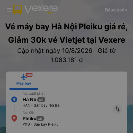
Tải app Vexere ngay!
Tải app Vexere
Đăng nhập
Mở app
Mở app
Nhận ưu đãi thành viên độc
-30k/ghế khi đặt vé máy bay qua
quyền
app
Vé máy bay Hà Nội Pleiku giá rẻ,
Giảm 30k vé Vietjet tại Vexere
Cập nhật ngày 10/8/2026 · Giá từ
1.063.181 đ
-30k
Máy bay
Nơi xuất phát
Hà Nội
CŨ
HAN - Sân bay Nội Bài
import_export
Nơi đến
Pleiku
CŨ
PXU - Sân bay Pleiku