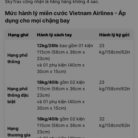
SkyTrax công nhận là hãng hàng không 4 sao.
Mức hành lý miễn cước Vietnam Airlines - Áp
dụng cho mọi chặng bay
Hạng ghế
Hành lý xách tay
Hành lý ký gửi
12kg/26lb
bao gồm 01 kiện
23
115cm (56cm x 36cm x
kg/158cm/62in
Hạng phổ
23cm)
thông
và 01 phụ kiện (40cm x
30cm x 15cm)
18kg/40lb
gồm 02 kiện
23
Hạng phổ
115cm (56cm x 36cm x
kg/158cm/62in
thông đặc
23cm)
biệt
và 01 phụ kiện (40cm x
30cm x 15cm)
18kg/40lb
gồm 02 kiện
32
115cm (56cm x 36cm x
kg/158cm/62in
Hạng
23cm)
thương gia