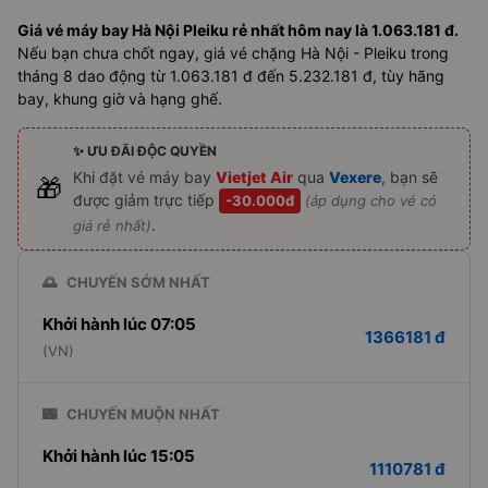
Giá vé máy bay Hà Nội Pleiku rẻ nhất hôm nay là 1.063.181 đ.
Nếu bạn chưa chốt ngay, giá vé chặng Hà Nội - Pleiku trong
tháng 8 dao động từ 1.063.181 đ đến 5.232.181 đ, tùy hãng
bay, khung giờ và hạng ghế.
✨ ƯU ĐÃI ĐỘC QUYỀN
Khi đặt vé máy bay
Vietjet Air
qua
Vexere
, bạn sẽ
🎁
được giảm trực tiếp
-30.000đ
(áp dụng cho vé có
.
giá rẻ nhất)
🌅
CHUYẾN SỚM NHẤT
Khởi hành lúc 07:05
1366181 đ
(VN)
🌃
CHUYẾN MUỘN NHẤT
Khởi hành lúc 15:05
1110781 đ