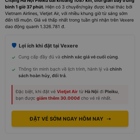
Chặng Hà Nội Pleiku dài khoảng 1087 km, thời gian bay trung
bình 1 giờ 37 phút.
Hiện có 3 chuyến/ngày được khai thác bởi
Vietnam Airlines, Vietjet Air, với nhiều khung giờ từ sáng sớm
đến tối muộn. Giá vé thấp nhất trong tuần ghi nhận trên Vexere
dao động quanh 1.326.781 đ.
🛡️
Lợi ích khi đặt tại Vexere
Cung cấp đầy đủ và
chính xác giá vé cuối cùng
.
✓
Thông tin minh bạch về lịch trình, hành lý và
chính
✓
sách hoàn hủy, đổi trả
.
Đặc biệt, khi đặt vé
Vietjet Air
từ
Hà Nội
đi
Pleiku
,
bạn được
giảm thêm 30.000đ
cho vé rẻ nhất.
ĐẶT VÉ SỚM NGAY HÔM NAY
➝