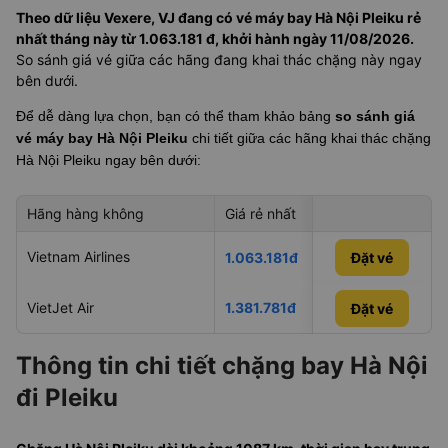
Theo dữ liệu Vexere, VJ đang có vé máy bay Hà Nội Pleiku rẻ
nhất tháng này từ 1.063.181 đ, khởi hành ngày 11/08/2026.
So sánh giá vé giữa các hãng đang khai thác chặng này ngay
bên dưới.
Để dễ dàng lựa chọn, bạn có thể tham khảo bảng
so sánh giá
vé máy bay Hà Nội Pleiku
chi tiết giữa các hãng khai thác chặng
Hà Nội Pleiku
ngay bên dưới:
Hãng hàng không
Giá rẻ nhất
Ngày rẻ nhất
Vietnam Airlines
07/09/2026
1.063.181đ
Đặt vé
VietJet Air
1.381.781đ
11/08/2026
Đặt vé
Đặt vé
Thông tin chi tiết chặng bay Hà Nội
đi Pleiku