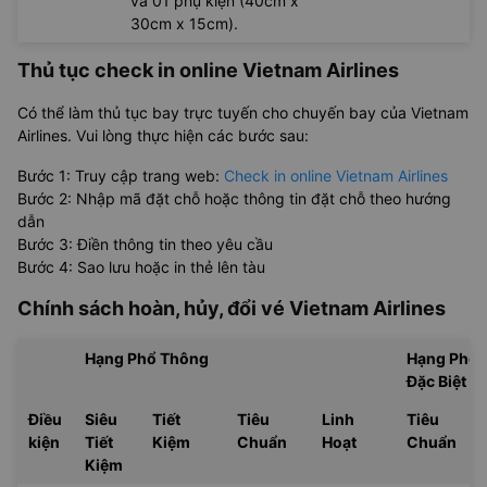
và 01 phụ kiện (40cm x
30cm x 15cm).
Thủ tục check in online Vietnam Airlines
Có thể làm thủ tục bay trực tuyến cho chuyến bay của Vietnam
Airlines. Vui lòng thực hiện các bước sau:
Bước 1: Truy cập trang web:
Check in online Vietnam Airlines
Bước 2: Nhập mã đặt chỗ hoặc thông tin đặt chỗ theo hướng
dẫn
Bước 3: Điền thông tin theo yêu cầu
Bước 4: Sao lưu hoặc in thẻ lên tàu
Chính sách hoàn, hủy, đổi vé
Vietnam Airlines
Hạng Phổ Thông
Hạng Phổ 
Đặc Biệt
Điều
Siêu
Tiết
Tiêu
Linh
Tiêu
kiện
Tiết
Kiệm
Chuẩn
Hoạt
Chuẩn
Kiệm