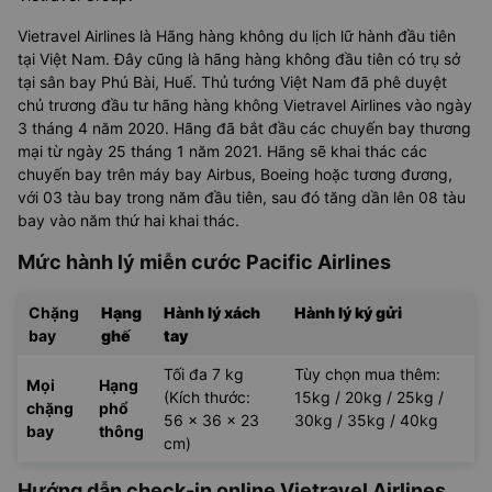
Vietravel Airlines là Hãng hàng không du lịch lữ hành đầu tiên
tại Việt Nam. Đây cũng là hãng hàng không đầu tiên có trụ sở
tại sân bay Phú Bài, Huế. Thủ tướng Việt Nam đã phê duyệt
chủ trương đầu tư hãng hàng không Vietravel Airlines vào ngày
3 tháng 4 năm 2020. Hãng đã bắt đầu các chuyến bay thương
mại từ ngày 25 tháng 1 năm 2021. Hãng sẽ khai thác các
chuyến bay trên máy bay Airbus, Boeing hoặc tương đương,
với 03 tàu bay trong năm đầu tiên, sau đó tăng dần lên 08 tàu
bay vào năm thứ hai khai thác.
Mức hành lý miễn cước Pacific Airlines
Chặng
Hạng
Hành lý xách
Hành lý ký gửi
bay
ghế
tay
Tối đa 7 kg
Tùy chọn mua thêm:
Mọi
Hạng
(Kích thước:
15kg / 20kg / 25kg /
chặng
phổ
56 x 36 x 23
30kg / 35kg / 40kg
bay
thông
cm)
Hướng dẫn check-in online Vietravel Airlines