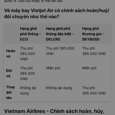
Bước 4: Sao lưu hoặc in thẻ lên tàu
Vé máy bay Vietjet Air có chính sách hoàn/huỷ/
đổi chuyến như thế nào?
Hạng ghế
Hạng ghế phổ
Hạng ghế
phổ thông -
thông đặc biệt -
thương gia -
ECO
DELUXE
SKYBOSS
Thu phí
Thu phí 385.000
Thu phí
Hoàn
385.000
VNĐ
385.000 VNĐ
vé
VNĐ
Thu phí
Miễn phí
Miễn phí
Đổi
385.000
vé
VNĐ
Thay
Không áp
Không áp dụng
Thu phí
đổi
dụng
385.000 VNĐ
tên
Vietnam Airlines - Chính sách hoàn, hủy,