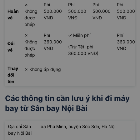
✗
Phí
Phí
Phí
Phí
Hoàn
Không
500.000
500.000
500.000
500.000
vé
được
VNĐ
VNĐ
VNĐ
VNĐ
phép
✗
Phí
✓ Miễn phí
Phí
Không
360.000
360.000
Đổi
(Trừ Tết: phí
được
VNĐ
VNĐ
vé
360.000 VNĐ)
phép
Thay
✗ Không áp dụng
đổi
tên
Các thông tin cần lưu ý khi đi máy
bay từ
Sân bay Nội Bài
Địa chỉ Sân
xã Phú Minh, huyện Sóc Sơn, Hà Nội
bay Nội Bài