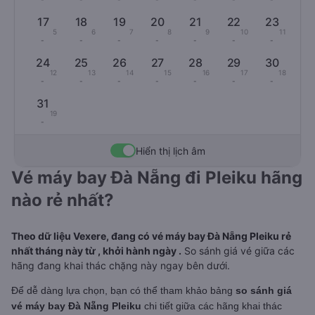
17
18
19
20
21
22
23
5
6
7
8
9
10
11
-
-
-
-
-
-
-
24
25
26
27
28
29
30
12
13
14
15
16
17
18
-
-
-
-
-
-
-
31
19
-
Hiển thị lịch âm
Vé máy bay Đà Nẵng đi Pleiku hãng
nào rẻ nhất?
Theo dữ liệu Vexere, đang có vé máy bay Đà Nẵng Pleiku rẻ
nhất tháng này từ , khởi hành ngày .
So sánh giá vé giữa các
hãng đang khai thác chặng này ngay bên dưới.
Để dễ dàng lựa chọn, bạn có thể tham khảo bảng
so sánh giá
vé máy bay Đà Nẵng Pleiku
chi tiết giữa các hãng khai thác