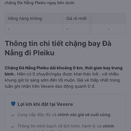
chặng Đà Nẵng Pleiku
ngay bên dưới:
Hãng hàng không
Giá rẻ nhất
Ngày rẻ nhất 
-
-
-
-
-
Thông tin chi tiết chặng bay Đà
Nẵng đi Pleiku
Chặng Đà Nẵng Pleiku dài khoảng 0 km, thời gian bay trung
bình .
Hiện có 0 chuyến/ngày được khai thác bởi , với nhiều
khung giờ từ sáng sớm đến tối muộn. Giá vé thấp nhất trong
tuần ghi nhận trên Vexere dao động quanh 0 đ.
🛡️
Lợi ích khi đặt tại Vexere
Cung cấp đầy đủ và
chính xác giá vé cuối cùng
.
✓
Thông tin minh bạch về lịch trình, hành lý và
chính
✓