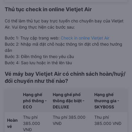
Thủ tục check in online Vietjet Air
Có thể làm thủ tục bay trực tuyến cho chuyến bay của Vietjet
Air. Vui lòng thực hiện các bước sau:
Bước 1: Truy cập trang web:
Check in online Vietjet Air
Bước 2: Nhập mã đặt chỗ hoặc thông tin đặt chỗ theo hướng
dẫn
Bước 3: Điền thông tin theo yêu cầu
Bước 4: Sao lưu hoặc in thẻ lên tàu
Vé máy bay Vietjet Air có chính sách hoàn/huỷ/
đổi chuyến như thế nào?
Hạng ghế
Hạng ghế phổ
Hạng ghế
phổ thông -
thông đặc biệt -
thương gia -
ECO
DELUXE
SKYBOSS
Thu phí
Thu phí 385.000
Thu phí
Hoàn
385.000
VNĐ
385.000 VNĐ
vé
VNĐ