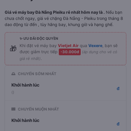
Giá vé máy bay Đà Nẵng Pleiku rẻ nhất hôm nay là .
Nếu bạn
chưa chốt ngay, giá vé chặng Đà Nẵng - Pleiku trong tháng 8
dao động từ đến , tùy hãng bay, khung giờ và hạng ghế.
✨ ƯU ĐÃI ĐỘC QUYỀN
Khi đặt vé máy bay
Vietjet Air
qua
Vexere
, bạn sẽ
🎁
được giảm trực tiếp
-30.000đ
(áp dụng cho vé có
.
giá rẻ nhất)
🌅
CHUYẾN SỚM NHẤT
Khởi hành lúc
đ
()
🌃
CHUYẾN MUỘN NHẤT
Khởi hành lúc
đ