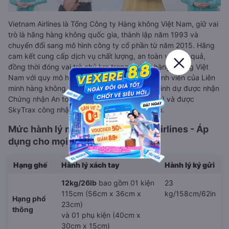
Vietnam Airlines là Tổng Công ty Hàng không Việt Nam, giữ vai
trò là hãng hàng không quốc gia, thành lập năm 1993 và
chuyển đổi sang mô hình công ty cổ phần từ năm 2015. Hãng
cam kết cung cấp dịch vụ chất lượng, an toàn và hiệu quả,
đồng thời đóng vai trò chủ lực trong ngành hàng không Việt
Nam với quy mô hoạt động toàn cầu và là thành viên của Liên
minh hàng không Skyteam. Vietnam Airlines vinh dự được nhận
Chứng nhận An toàn khai thác của IATA (IOSA) và được
SkyTrax công nhận là hãng hàng không 4 sao.
Mức hành lý miễn cước Vietnam Airlines - Áp
dụng cho mọi chặng bay
Hạng ghế
Hành lý xách tay
Hành lý ký gửi
12kg/26lb
bao gồm 01 kiện
23
115cm (56cm x 36cm x
kg/158cm/62in
Hạng phổ
23cm)
thông
và 01 phụ kiện (40cm x
30cm x 15cm)