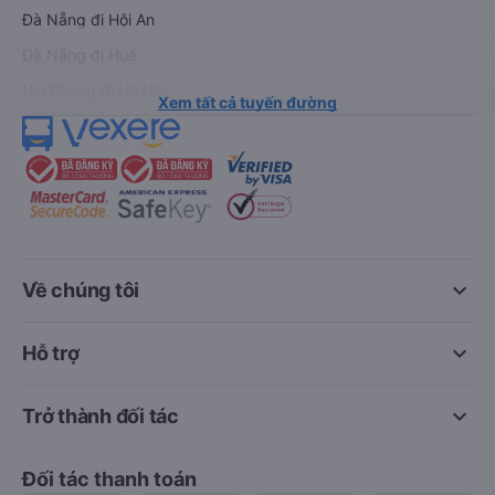
Đà Nẵng đi Hội An
Đà Nẵng đi Huế
Hải Phòng đi Hà Nội
Xem tất cả tuyến đường
keyboard_arrow_down
Về chúng tôi
keyboard_arrow_down
Hỗ trợ
keyboard_arrow_down
Trở thành đối tác
Đối tác thanh toán