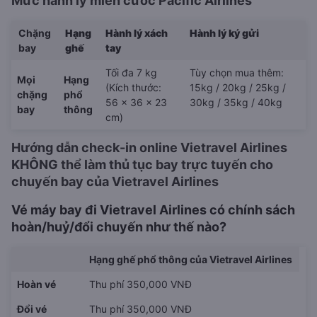
Mức hành lý miễn cước Pacific Airlines
Chặng
Hạng
Hành lý xách
Hành lý ký gửi
bay
ghế
tay
Tối đa 7 kg
Tùy chọn mua thêm:
Mọi
Hạng
(Kích thước:
15kg / 20kg / 25kg /
chặng
phổ
56 x 36 x 23
30kg / 35kg / 40kg
bay
thông
cm)
Hướng dẫn check-in online Vietravel Airlines
KHÔNG thể làm thủ tục bay trực tuyến cho
chuyến bay của Vietravel Airlines
Vé máy bay đi Vietravel Airlines có chính sách
hoàn/huỷ/đổi chuyến như thế nào?
Hạng ghế phổ thông của Vietravel Airlines
Hoàn vé
Thu phí 350,000 VNĐ
Đổi vé
Thu phí 350,000 VNĐ