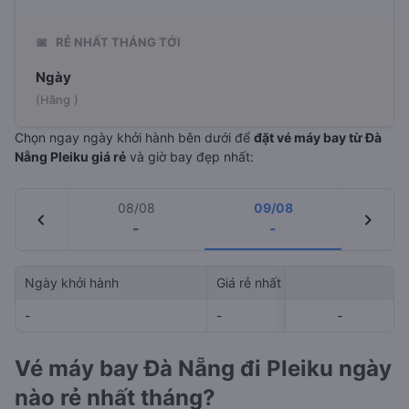
📅
RẺ NHẤT THÁNG TỚI
Ngày
(Hãng )
Chọn ngay ngày khởi hành bên dưới để
đặt vé máy bay từ Đà
Nẵng Pleiku giá rẻ
và giờ bay đẹp nhất:
08/08
09/08
chevron_left
chevron_right
-
-
Ngày khởi hành
Giá rẻ nhất
Hãng hà
-
-
-
-
-
Vé máy bay Đà Nẵng đi Pleiku ngày
nào rẻ nhất tháng?