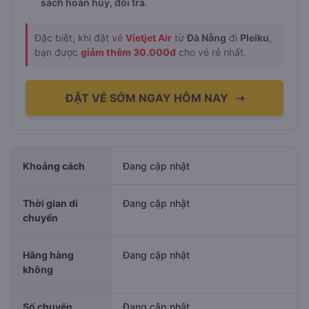
sách hoàn hủy, đổi trả
.
Đặc biệt, khi đặt vé
Vietjet Air
từ
Đà Nẵng
đi
Pleiku
,
bạn được
giảm thêm 30.000đ
cho vé rẻ nhất.
ĐẶT VÉ SỚM NGAY HÔM NAY
➝
Khoảng cách
Đang cập nhật
Thời gian di
Đang cập nhật
chuyển
Hãng hàng
Đang cập nhật
không
Số chuyến
Đang cập nhật