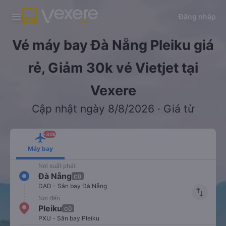
Tải app Vexere ngay!
Tải app Vexere
Đăng nhập
Mở app
Mở app
Nhận ưu đãi thành viên độc
-30k/ghế khi đặt vé máy bay qua
quyền
app
Vé máy bay Đà Nẵng Pleiku giá
rẻ, Giảm 30k vé Vietjet tại
Vexere
Cập nhật ngày 8/8/2026 · Giá từ
-30k
Máy bay
Nơi xuất phát
Đà Nẵng
CŨ
DAD - Sân bay Đà Nẵng
import_export
Nơi đến
Pleiku
CŨ
PXU - Sân bay Pleiku