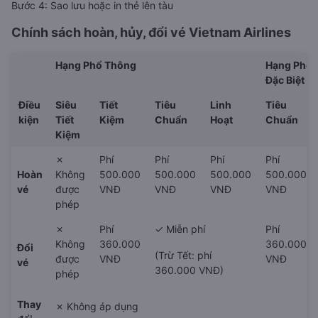
Bước 4: Sao lưu hoặc in thẻ lên tàu
Chính sách hoàn, hủy, đổi vé
Vietnam Airlines
Hạng Phổ Thông
Hạng Phổ 
Đặc Biệt
Điều
Siêu
Tiết
Tiêu
Linh
Tiêu
kiện
Tiết
Kiệm
Chuẩn
Hoạt
Chuẩn
Kiệm
✗
Phí
Phí
Phí
Phí
Hoàn
Không
500.000
500.000
500.000
500.000
vé
được
VNĐ
VNĐ
VNĐ
VNĐ
phép
✗
Phí
✓ Miễn phí
Phí
Không
360.000
360.000
Đổi
(Trừ Tết: phí
được
VNĐ
VNĐ
vé
360.000 VNĐ)
phép
Thay
✗ Không áp dụng