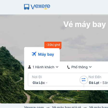
Vé máy bay V
-30k/ghế
Máy bay
1 Hành khách
Phổ thông
Nơi Đi
Nơi Đến
Gia Lộc
-
Đà Lạt
-
Sân
Vexere.com
Vé máy bay giá rẻ
Vé máy bay 