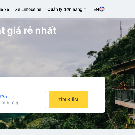
ê xe
Xe Limousine
Quản lý đơn hàng
EN
t giá rẻ nhất
đến
TÌM KIẾM
bắt buộc
)