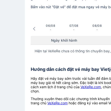
Bấm vào nút "Đặt vé" để đặt mua ngay vé máy b
06/08
07/08
08/08
-
-
-
Ngày khởi hành
Hiện tại VeXeRe chưa có thông tin chuyến bay,
Hướng dẫn cách đặt vé máy bay Vietjet
Hãy đặt vé máy bay sớm trước vài tuần để đảm bả
máy bay giá rẻ hết càng sớm. Đặc biệt là khi boo
cách xem lịch ở trang chủ của
VeXeRe.com
, chún
chọn.
Thường xuyên theo dõi các chương trình khuyến m
trang chủ
VeXeRe.com
hoặc đăng ký vào email V