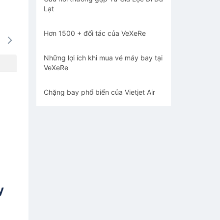
Lạt
Hơn 1500 + đối tác của VeXeRe
14/08
15/08
16/08
17/08
18/0
-
-
-
-
-
Những lợi ích khi mua vé máy bay tại
VeXeRe
Chặng bay phổ biến của Vietjet Air
y