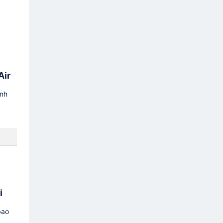
Air
ình
i
bao