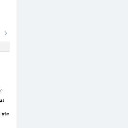
14/08
15/08
16/08
17/08
18/0
-
-
-
-
-
vé
lựa
 trên