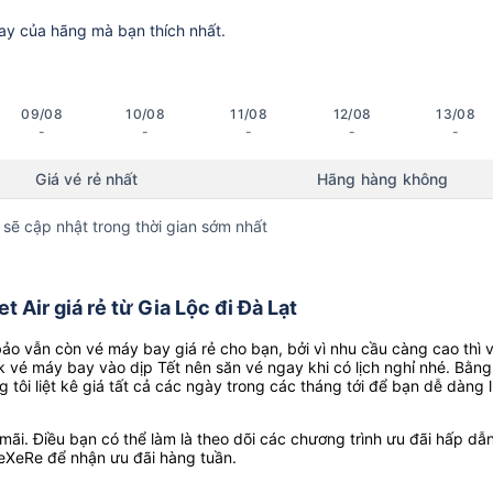
ay của hãng mà bạn thích nhất.
09/08
10/08
11/08
12/08
13/08
-
-
-
-
-
Giá vé rẻ nhất
Hãng hàng không
 sẽ cập nhật trong thời gian sớm nhất
 Air giá rẻ từ Gia Lộc đi Đà Lạt
o vẫn còn vé máy bay giá rẻ cho bạn, bởi vì nhu cầu càng cao thì 
k vé máy bay vào dịp Tết nên săn vé ngay khi có lịch nghỉ nhé. Bằng
g tôi liệt kê giá tất cả các ngày trong các tháng tới để bạn dễ dàng 
ãi. Điều bạn có thể làm là theo dõi các chương trình ưu đãi hấp dẫn
eXeRe để nhận ưu đãi hàng tuần.