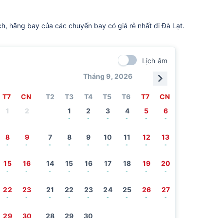
ch, hãng bay của các chuyến bay có giá rẻ nhất đi Đà Lạt.
Lịch âm
Tháng 9, 2026
T7
CN
T2
T3
T4
T5
T6
T7
CN
1
2
1
2
3
4
5
6
-
-
-
-
-
-
8
9
7
8
9
10
11
12
13
-
-
-
-
-
-
-
-
-
15
16
14
15
16
17
18
19
20
-
-
-
-
-
-
-
-
-
22
23
21
22
23
24
25
26
27
-
-
-
-
-
-
-
-
-
29
30
28
29
30