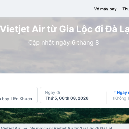
Vé máy bay
Thu
ietjet Air từ Gia Lộc đi Đà Lạ
Cập nhật ngày 6 tháng 8
Ngày đi
Ngày 
Thứ 5, 06 th 08, 2026
(
Không 
 bay Liên Khương
Vietjet Air
Vé máy bay Vietjet Air từ Gia Lộc đi Đà Lạt