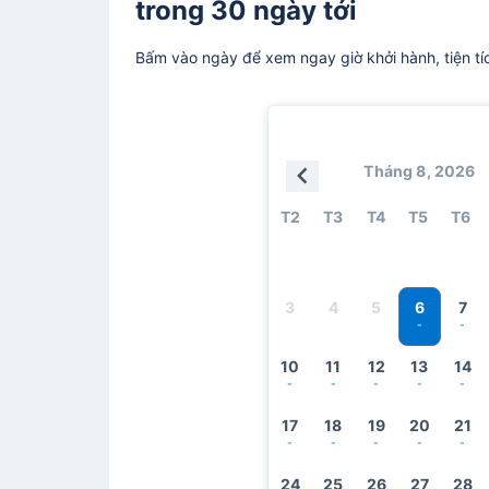
trong 30 ngày tới
Bấm vào ngày để xem ngay giờ khởi hành, tiện tí
Tháng 8, 2026
T2
T3
T4
T5
T6
6
3
4
5
7
-
-
10
11
12
13
14
-
-
-
-
-
17
18
19
20
21
-
-
-
-
-
24
25
26
27
28