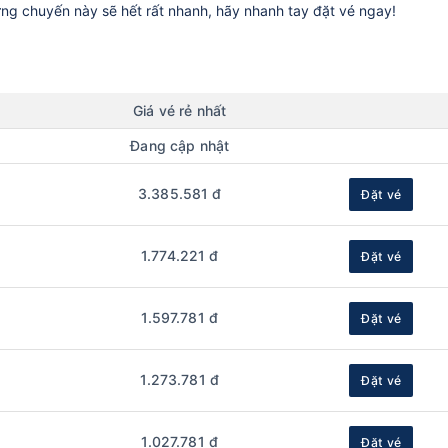
ững chuyến này sẽ hết rất nhanh, hãy nhanh tay đặt vé ngay!
Giá vé rẻ nhất
Đang cập nhật
3.385.581 đ
Đặt vé
1.774.221 đ
Đặt vé
1.597.781 đ
Đặt vé
1.273.781 đ
Đặt vé
1.027.781 đ
Đặt vé