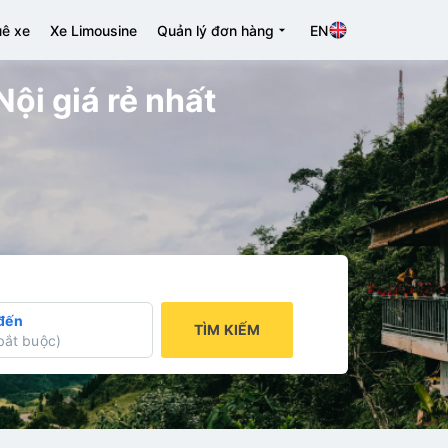
ê xe
Xe Limousine
Quản lý đơn hàng
EN
ội giá rẻ nhất
đến
TÌM KIẾM
bắt buộc
)