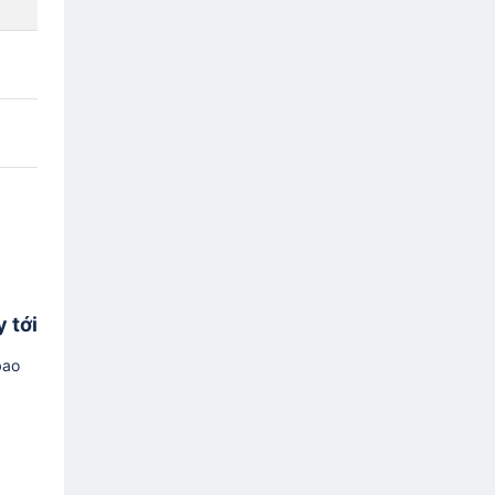
 tới
bao