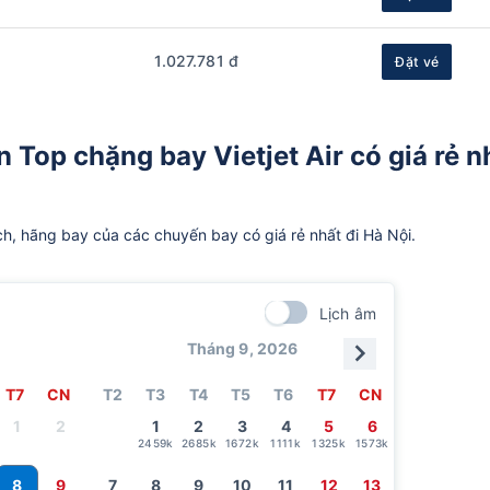
1.027.781 đ
Đặt vé
 Top chặng bay Vietjet Air có giá rẻ n
ch, hãng bay của các chuyến bay có giá rẻ nhất đi Hà Nội.
Lịch âm
Tháng 9, 2026
T7
CN
T2
T3
T4
T5
T6
T7
CN
1
2
1
2
3
4
5
6
2459k
2685k
1672k
1111k
1325k
1573k
8
9
7
8
9
10
11
12
13