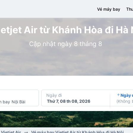
Vé máy bay
Thu
etjet Air từ Khánh Hòa đi Hà N
Cập nhật ngày 8 tháng 8
Ngày đi
Ngày 
Thứ 7, 08 th 08, 2026
(
Không 
n bay Nội Bài
Vietjet Air
Vé máy bay Vietjet Air từ Khánh Hòa đi Hà Nội