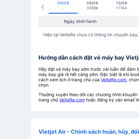
08/08
09/08
10/08
-
3386k
1774k
Ngày khởi hành
Hiện tại VeXeRe chưa có thông tin chuyến bay,
Hướng dẫn cách đặt vé máy bay Vietje
Hãy đặt vé máy bay sớm trước vài tuần để đảm bả
máy bay giá rẻ hết càng sớm. Đặc biệt là khi boo
cách xem lịch ở trang chủ của
VeXeRe.com
, chún
chọn.
Thường xuyên theo dõi các chương trình khuyến m
trang chủ
VeXeRe.com
hoặc đăng ký vào email V
Vietjet Air - Chính sách hoàn, hủy, đổ