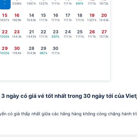
3336k
1657k
1327k
1111k
1111k
687k
1111k
1672k
-
15
16
14
15
16
17
18
19
20
1657k
1929k
1543k
1111k
1111k
1111k
1111k
1327k
1443k
22
23
21
22
23
24
25
26
27
1003k
1443k
1443k
1111k
687k
1111k
1111k
1111k
1573k
29
30
28
29
30
1003k
1184k
1543k
687k
1111k
 3 ngày có giá vé tốt nhất trong 30 ngày tới của Viet
ến có giá thấp nhất giữa các hãng hàng không còng chặng hành tr