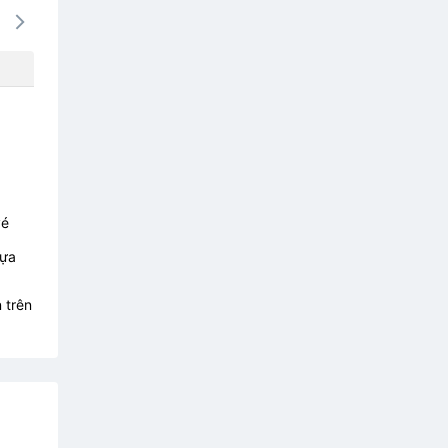
16/08
17/08
18/08
19/08
20/0
1979k
1375k
1028k
1028k
1028
vé
lựa
 trên