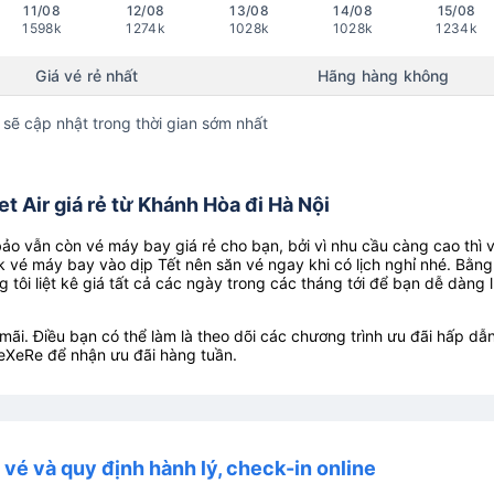
11/08
12/08
13/08
14/08
15/08
1598k
1274k
1028k
1028k
1234k
Giá vé rẻ nhất
Hãng hàng không
 sẽ cập nhật trong thời gian sớm nhất
t Air giá rẻ từ Khánh Hòa đi Hà Nội
o vẫn còn vé máy bay giá rẻ cho bạn, bởi vì nhu cầu càng cao thì 
k vé máy bay vào dịp Tết nên săn vé ngay khi có lịch nghỉ nhé. Bằng
g tôi liệt kê giá tất cả các ngày trong các tháng tới để bạn dễ dàng 
ãi. Điều bạn có thể làm là theo dõi các chương trình ưu đãi hấp dẫn
eXeRe để nhận ưu đãi hàng tuần.
i vé và quy định hành lý, check-in online