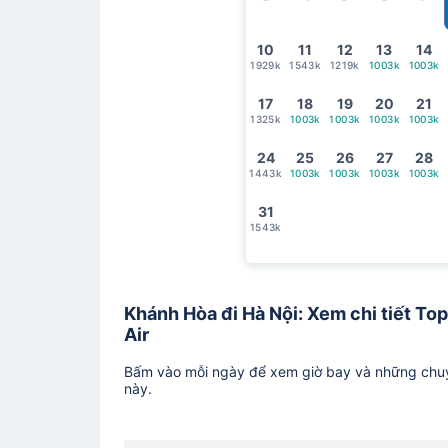
10
11
12
13
14
1929k
1543k
1219k
1003k
1003k
17
18
19
20
21
1325k
1003k
1003k
1003k
1003k
24
25
26
27
28
1443k
1003k
1003k
1003k
1003k
31
1543k
Khánh Hòa đi Hà Nội: Xem chi tiết Top
Air
Bấm vào mỗi ngày để xem giờ bay và những chuy
này.