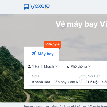
Vé máy bay Vi
-30k/ghế
Máy bay
1 Hành khách
Phổ thông
Nơi Đi
Nơi Đến
Khánh Hòa
-
Sân bay Cam Ranh
Hà Nội
-
Sâ
Vexere.com
Vé máy bay giá rẻ
Vé máy bay 