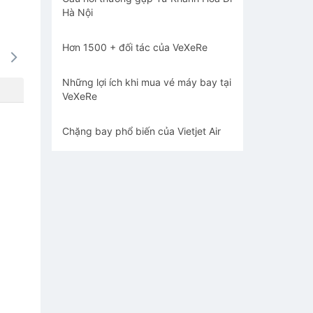
Hà Nội
Hơn 1500 + đối tác của VeXeRe
16/08
17/08
18/08
19/08
20/0
1979k
1375k
1028k
1028k
1028
Những lợi ích khi mua vé máy bay tại
VeXeRe
Chặng bay phổ biến của Vietjet Air