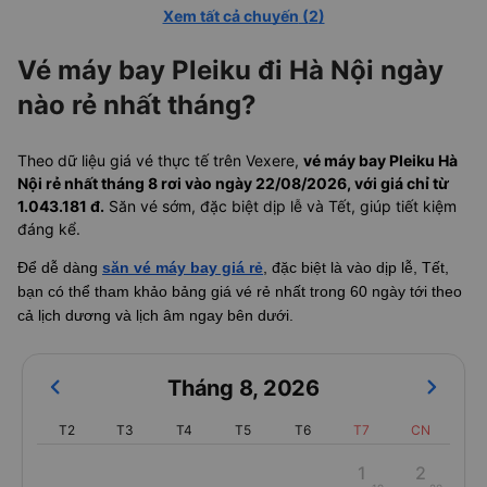
Xem tất cả chuyến
(
2
)
Vé máy bay Pleiku đi Hà Nội ngày
nào rẻ nhất tháng?
Theo dữ liệu giá vé thực tế trên Vexere,
vé máy bay Pleiku Hà
Nội rẻ nhất tháng 8 rơi vào ngày 22/08/2026, với giá chỉ từ
1.043.181 đ.
Săn vé sớm, đặc biệt dịp lễ và Tết, giúp tiết kiệm
đáng kể.
Để dễ dàng
săn vé máy bay giá rẻ
, đặc biệt là vào dịp lễ, Tết,
bạn có thể tham khảo bảng giá vé rẻ nhất trong 60 ngày tới theo
cả lịch dương và lịch âm ngay bên dưới.
Tháng 8
,
2026
T2
T3
T4
T5
T6
T7
CN
1
2