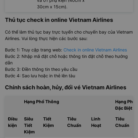
và 01 phụ kiện (40cm x
30cm x 15cm).
Thủ tục check in online Vietnam Airlines
Có thể làm thủ tục bay trực tuyến cho chuyến bay của Vietnam
Airlines. Vui lòng thực hiện các bước sau:
Bước 1: Truy cập trang web:
Check in online Vietnam Airlines
Bước 2: Nhập mã đặt chỗ hoặc thông tin đặt chỗ theo hướng
dẫn
Bước 3: Điền thông tin theo yêu cầu
Bước 4: Sao lưu hoặc in thẻ lên tàu
Chính sách hoàn, hủy, đổi vé
Vietnam Airlines
Hạng Phổ Thông
Hạng Phổ 
Đặc Biệt
Điều
Siêu
Tiết
Tiêu
Linh
Tiêu
kiện
Tiết
Kiệm
Chuẩn
Hoạt
Chuẩn
Kiệm