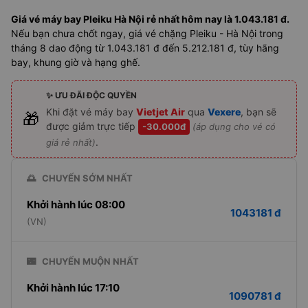
Giá vé máy bay Pleiku Hà Nội rẻ nhất hôm nay là 1.043.181 đ.
Nếu bạn chưa chốt ngay, giá vé chặng Pleiku - Hà Nội trong
tháng 8 dao động từ 1.043.181 đ đến 5.212.181 đ, tùy hãng
bay, khung giờ và hạng ghế.
✨ ƯU ĐÃI ĐỘC QUYỀN
Khi đặt vé máy bay
Vietjet Air
qua
Vexere
, bạn sẽ
🎁
được giảm trực tiếp
-30.000đ
(áp dụng cho vé có
.
giá rẻ nhất)
🌅
CHUYẾN SỚM NHẤT
Khởi hành lúc 08:00
1043181 đ
(VN)
🌃
CHUYẾN MUỘN NHẤT
Khởi hành lúc 17:10
1090781 đ