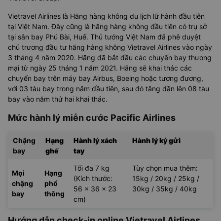
Vietravel Airlines là Hãng hàng không du lịch lữ hành đầu tiên
tại Việt Nam. Đây cũng là hãng hàng không đầu tiên có trụ sở
tại sân bay Phú Bài, Huế. Thủ tướng Việt Nam đã phê duyệt
chủ trương đầu tư hãng hàng không Vietravel Airlines vào ngày
3 tháng 4 năm 2020. Hãng đã bắt đầu các chuyến bay thương
mại từ ngày 25 tháng 1 năm 2021. Hãng sẽ khai thác các
chuyến bay trên máy bay Airbus, Boeing hoặc tương đương,
với 03 tàu bay trong năm đầu tiên, sau đó tăng dần lên 08 tàu
bay vào năm thứ hai khai thác.
Mức hành lý miễn cước Pacific Airlines
Chặng
Hạng
Hành lý xách
Hành lý ký gửi
bay
ghế
tay
Tối đa 7 kg
Tùy chọn mua thêm:
Mọi
Hạng
(Kích thước:
15kg / 20kg / 25kg /
chặng
phổ
56 x 36 x 23
30kg / 35kg / 40kg
bay
thông
cm)
Hướng dẫn check-in online Vietravel Airlines