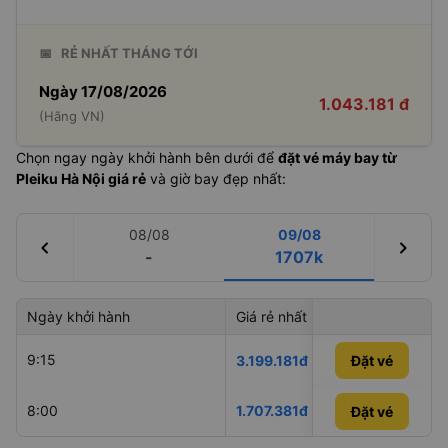
📅
RẺ NHẤT THÁNG TỚI
Ngày 17/08/2026
1.043.181 đ
(Hãng VN)
Chọn ngay ngày khởi hành bên dưới để
đặt vé máy bay từ
Pleiku Hà Nội giá rẻ
và giờ bay đẹp nhất:
08/08
09/08
chevron_left
chevron_right
-
1707k
Ngày khởi hành
Giá rẻ nhất
Hãng hà
9:15
Vietnam 
3.199.181đ
Đặt vé
8:00
1.707.381đ
VietJet A
Đặt vé
Đặt vé