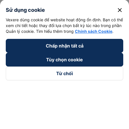
close
Sử dụng cookie
Vexere dùng cookie để website hoạt động ổn định. Bạn có thể
xem chi tiết hoặc thay đổi lựa chọn bất kỳ lúc nào trong phần
Quản lý cookie. Tìm hiểu thêm trong
Chính sách Cookie
.
Chấp nhận tất cả
Tùy chọn cookie
Từ chối
Theo dõi chúng tôi trên
Facebook
Tiktok
Youtube
Công ty TNHH Thương Mại Dịch Vụ Vexere
Địa chỉ đăng ký kinh doanh: 8C Chữ Đồng Tử, Phường Tân
Sơn Nhất, TP. Hồ Chí Minh, Việt Nam