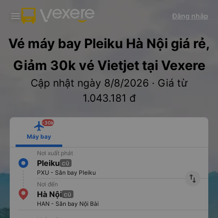
Tải app Vexere ngay!
Tải app Vexere
Đăng nhập
Mở app
Mở app
Nhận ưu đãi thành viên độc
-30k/ghế khi đặt vé máy bay qua
quyền
app
Vé máy bay Pleiku Hà Nội giá rẻ,
Giảm 30k vé Vietjet tại Vexere
Cập nhật ngày 8/8/2026 · Giá từ
1.043.181 đ
-30k
Máy bay
Nơi xuất phát
Pleiku
CŨ
PXU - Sân bay Pleiku
import_export
Nơi đến
Hà Nội
CŨ
HAN - Sân bay Nội Bài