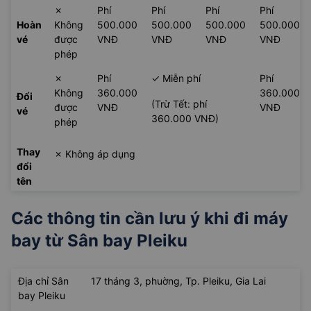
✗
Phí
Phí
Phí
Phí
Hoàn
Không
500.000
500.000
500.000
500.000
vé
được
VNĐ
VNĐ
VNĐ
VNĐ
phép
✗
Phí
✓ Miễn phí
Phí
Không
360.000
360.000
Đổi
(Trừ Tết: phí
được
VNĐ
VNĐ
vé
360.000 VNĐ)
phép
Thay
✗ Không áp dụng
đổi
tên
Các thông tin cần lưu ý khi đi máy
bay từ
Sân bay Pleiku
Địa chỉ Sân
17 tháng 3, phuờng, Tp. Pleiku, Gia Lai
bay Pleiku