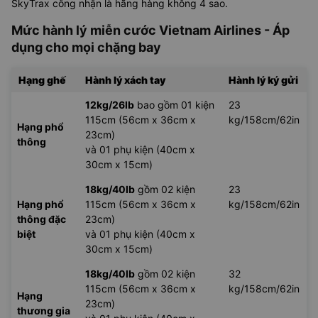
SkyTrax công nhận là hãng hàng không 4 sao.
Mức hành lý miễn cước Vietnam Airlines - Áp
dụng cho mọi chặng bay
Hạng ghế
Hành lý xách tay
Hành lý ký gửi
12kg/26lb
bao gồm 01 kiện
23
115cm (56cm x 36cm x
kg/158cm/62in
Hạng phổ
23cm)
thông
và 01 phụ kiện (40cm x
30cm x 15cm)
18kg/40lb
gồm 02 kiện
23
Hạng phổ
115cm (56cm x 36cm x
kg/158cm/62in
thông đặc
23cm)
biệt
và 01 phụ kiện (40cm x
30cm x 15cm)
18kg/40lb
gồm 02 kiện
32
115cm (56cm x 36cm x
kg/158cm/62in
Hạng
23cm)
thương gia