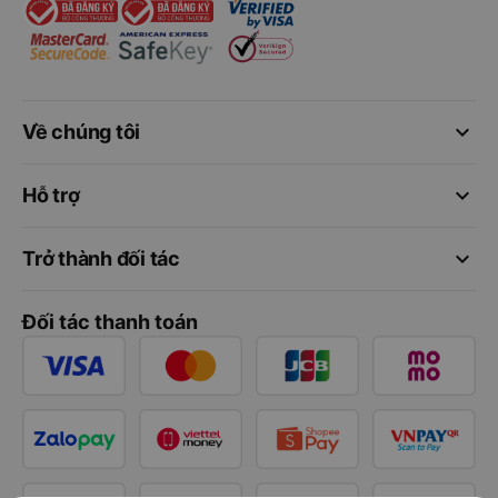
keyboard_arrow_down
Về chúng tôi
keyboard_arrow_down
Hỗ trợ
keyboard_arrow_down
Trở thành đối tác
Đối tác thanh toán