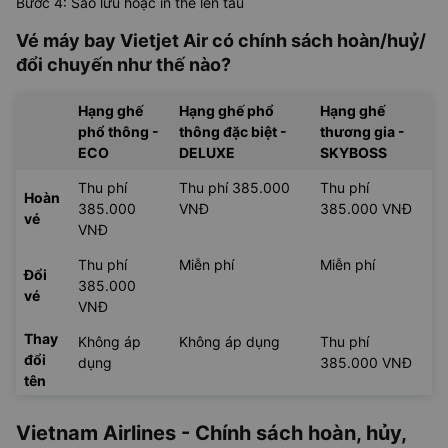
Bước 4: Sao lưu hoặc in thẻ lên tàu
Vé máy bay Vietjet Air có chính sách hoàn/huỷ/
đổi chuyến như thế nào?
Hạng ghế
Hạng ghế phổ
Hạng ghế
phổ thông -
thông đặc biệt -
thương gia -
ECO
DELUXE
SKYBOSS
Thu phí
Thu phí 385.000
Thu phí
Hoàn
385.000
VNĐ
385.000 VNĐ
vé
VNĐ
Thu phí
Miễn phí
Miễn phí
Đổi
385.000
vé
VNĐ
Thay
Không áp
Không áp dụng
Thu phí
đổi
dụng
385.000 VNĐ
tên
Vietnam Airlines - Chính sách hoàn, hủy,