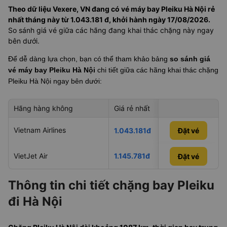
Theo dữ liệu Vexere, VN đang có vé máy bay Pleiku Hà Nội rẻ
nhất tháng này từ 1.043.181 đ, khởi hành ngày 17/08/2026.
So sánh giá vé giữa các hãng đang khai thác chặng này ngay
bên dưới.
Để dễ dàng lựa chọn, bạn có thể tham khảo bảng
so sánh giá
vé máy bay Pleiku Hà Nội
chi tiết giữa các hãng khai thác chặng
Pleiku Hà Nội
ngay bên dưới:
Hãng hàng không
Giá rẻ nhất
Ngày rẻ nhất
Vietnam Airlines
29/08/2026
1.043.181đ
Đặt vé
VietJet Air
1.145.781đ
23/08/2026
Đặt vé
Đặt vé
Thông tin chi tiết chặng bay Pleiku
đi Hà Nội