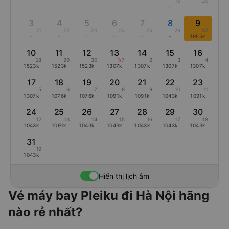
19
20
-
-
3
4
5
6
7
8
9
21
22
23
24
25
26
27
-
-
-
-
-
-
1955k
10
11
12
13
14
15
16
28
29
30
1/7
2
3
4
1523k
1523k
1523k
1307k
1307k
1307k
1307k
17
18
19
20
21
22
23
5
6
7
8
9
10
11
1307k
1076k
1076k
1091k
1091k
1043k
1091k
24
25
26
27
28
29
30
12
13
14
15
16
17
18
1043k
1091k
1043k
1043k
1043k
1043k
1043k
31
19
1043k
Hiển thị lịch âm
Vé máy bay Pleiku đi Hà Nội hãng
nào rẻ nhất?