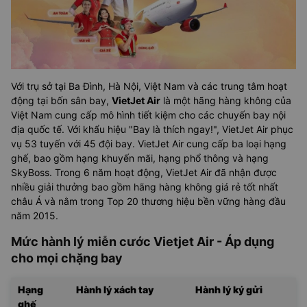
Với trụ sở tại Ba Đình, Hà Nội, Việt Nam và các trung tâm hoạt
động tại bốn sân bay,
VietJet Air
là một hãng hàng không của
Việt Nam cung cấp mô hình tiết kiệm cho các chuyến bay nội
địa quốc tế. Với khẩu hiệu "Bay là thích ngay!", VietJet Air phục
vụ 53 tuyến với 45 đội bay. VietJet Air cung cấp ba loại hạng
ghế, bao gồm hạng khuyến mãi, hạng phổ thông và hạng
SkyBoss. Trong 6 năm hoạt động, VietJet Air đã nhận được
nhiều giải thưởng bao gồm hãng hàng không giá rẻ tốt nhất
châu Á và nằm trong Top 20 thương hiệu bền vững hàng đầu
năm 2015.
Mức hành lý miễn cước Vietjet Air - Áp dụng
cho mọi chặng bay
Hạng
Hành lý xách tay
Hành lý ký gửi
ghế