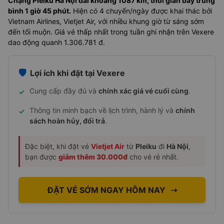
Chặng Pleiku Hà Nội dài khoảng 1087 km, thời gian bay trung
bình 1 giờ 45 phút.
Hiện có 4 chuyến/ngày được khai thác bởi
Vietnam Airlines, Vietjet Air, với nhiều khung giờ từ sáng sớm
đến tối muộn. Giá vé thấp nhất trong tuần ghi nhận trên Vexere
dao động quanh 1.306.781 đ.
🛡️
Lợi ích khi đặt tại Vexere
Cung cấp đầy đủ và
chính xác giá vé cuối cùng
.
✓
Thông tin minh bạch về lịch trình, hành lý và
chính
✓
sách hoàn hủy, đổi trả
.
Đặc biệt, khi đặt vé
Vietjet Air
từ
Pleiku
đi
Hà Nội
,
bạn được
giảm thêm 30.000đ
cho vé rẻ nhất.
ĐẶT VÉ SỚM NGAY HÔM NAY
➝