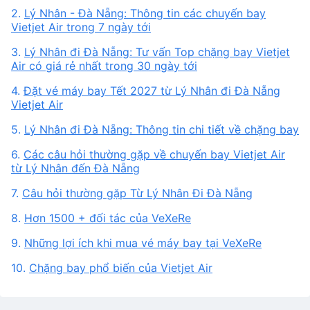
2.
Lý Nhân - Đà Nẵng: Thông tin các chuyến bay
Vietjet Air trong 7 ngày tới
3.
Lý Nhân đi Đà Nẵng: Tư vấn Top chặng bay Vietjet
Air có giá rẻ nhất trong 30 ngày tới
4.
Đặt vé máy bay Tết 2027 từ Lý Nhân đi Đà Nẵng
Vietjet Air
5.
Lý Nhân đi Đà Nẵng: Thông tin chi tiết về chặng bay
6.
Các câu hỏi thường gặp về chuyến bay Vietjet Air
từ Lý Nhân đến Đà Nẵng
7.
Câu hỏi thường gặp Từ Lý Nhân Đi Đà Nẵng
8.
Hơn 1500 + đối tác của VeXeRe
9.
Những lợi ích khi mua vé máy bay tại VeXeRe
10.
Chặng bay phổ biến của Vietjet Air