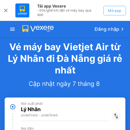
Tải app Vexere
-30k/ghế khi đặt vé máy bay qua
Mở app
app
Đăng nhập
Vé máy bay Vietjet Air từ
Lý Nhân đi Đà Nẵng giá rẻ
nhất
Cập nhật ngày 7 tháng 8
Nơi xuất phát
Lý Nhân
undefined - undefined
Nơi đến