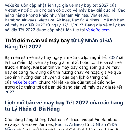
VeXeRe luôn cập nhật liên tục giá vé máy bay tết 2027 của
Vietjet Air để giúp cho bạn có được vé máy bay giá cực rẻ. Các
hãng hàng không khác như Vietnam Airlines, Vietjet Air,
Bamboo Airways, Vietravel Airlines, Pacific Airlines... đã mở bán
vé máy bay Tết 2027 từ ngày 12/12/2027. Bảng giá vé máy bay
nội địa Tết 2027 được cập nhật liên tục tại
VeXeRe.com
.
Thời điểm săn vé máy bay
từ Lý Nhân đi Đà
Nẵng
Tết
2027
Bạn nên săn vé máy bay ngay khi vừa có lịch nghỉ Tết
2027
sẽ
là thời điểm đặt vé máy bay giá rẻ nhất hoặc có thể sẽ săn vé
trước 4 tháng. Khi bạn tìm vé máy bay càng sớm giá vé máy
bay sẽ càng rẻ. Đừng để tình huống cháy vé hoặc giá vé quá
cao ảnh hưởng đến chuyến đi của bạn lịch ở trang chủ
của
VeXeRe.com
, chúng tôi liệt kê giá của tất cả các ngày
trong các tháng tới để bạn dễ dàng săn vé máy bay giá rẻ tết
2027
.
Lịch mở bán vé máy bay Tết 2027 của các hãng
từ Lý Nhân đi Đà Nẵng
Các hãng hàng không (Vietnam Airlines, Vietjet Air, Bamboo
Airways, Vietravel Airlines,
Pacific Airlines)
từ
Lý Nhân
đi
Đà
Nẵng
sẽ được mở bán vé trong 3 đợt. Đợt 1 từ giữa tháng 9