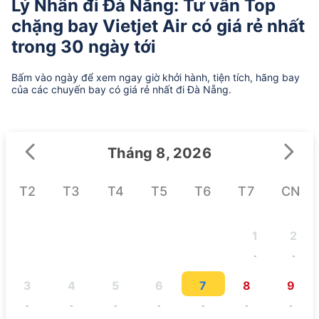
Lý Nhân đi Đà Nẵng: Tư vấn Top
chặng bay Vietjet Air có giá rẻ nhất
trong 30 ngày tới
Bấm vào ngày để xem ngay giờ khởi hành, tiện tích, hãng bay
của các chuyến bay có giá rẻ nhất đi Đà Nẵng.
Tháng 8, 2026
T2
T3
T4
T5
T6
T7
CN
1
2
-
-
3
4
5
6
7
8
9
-
-
-
-
-
-
-