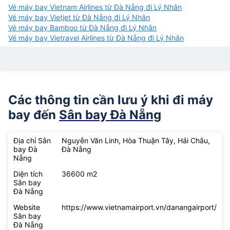
Vé máy bay Vietnam Airlines từ Đà Nẵng đi Lý Nhân
Vé máy bay Vietjet từ Đà Nẵng đi Lý Nhân
Vé máy bay Bamboo từ Đà Nẵng đi Lý Nhân
Vé máy bay Vietravel Airlines từ Đà Nẵng đi Lý Nhân
Các thông tin cần lưu ý khi đi máy
bay đến
Sân bay Đà Nẵng
Địa chỉ Sân
Nguyễn Văn Linh, Hòa Thuận Tây, Hải Châu,
bay Đà
Đà Nẵng
Nẵng
Diện tích
36600 m2
Sân bay
Đà Nẵng
Website
https://www.vietnamairport.vn/danangairport/
Sân bay
Đà Nẵng