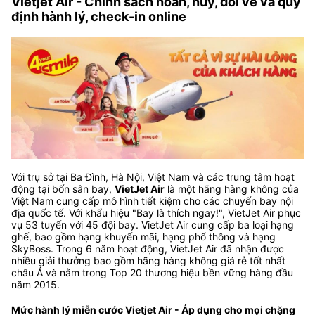
Vietjet Air - Chính sách hoàn, hủy, đổi vé và quy
định hành lý, check-in online
Với trụ sở tại Ba Đình, Hà Nội, Việt Nam và các trung tâm hoạt
động tại bốn sân bay,
VietJet Air
là một hãng hàng không của
Việt Nam cung cấp mô hình tiết kiệm cho các chuyến bay nội
địa quốc tế. Với khẩu hiệu "Bay là thích ngay!", VietJet Air phục
vụ 53 tuyến với 45 đội bay. VietJet Air cung cấp ba loại hạng
ghế, bao gồm hạng khuyến mãi, hạng phổ thông và hạng
SkyBoss. Trong 6 năm hoạt động, VietJet Air đã nhận được
nhiều giải thưởng bao gồm hãng hàng không giá rẻ tốt nhất
châu Á và nằm trong Top 20 thương hiệu bền vững hàng đầu
năm 2015.
Mức hành lý miễn cước Vietjet Air - Áp dụng cho mọi chặng