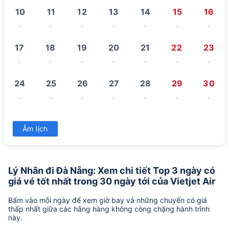
10
11
12
13
14
15
16
-
-
-
-
-
-
-
17
18
19
20
21
22
23
-
-
-
-
-
-
-
24
25
26
27
28
29
30
-
-
-
-
-
-
-
31
Âm lịch
-
Lý Nhân đi Đà Nẵng: Xem chi tiết Top 3 ngày có
giá vé tốt nhất trong 30 ngày tới của Vietjet Air
Bấm vào mỗi ngày để xem giờ bay và những chuyến có giá
thấp nhất giữa các hãng hàng không còng chặng hành trình
này.