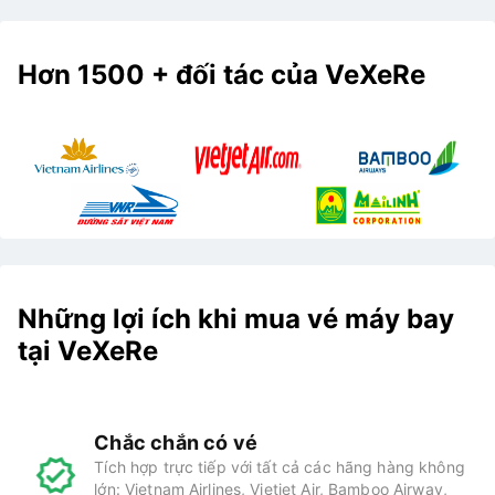
Hơn 1500 + đối tác của VeXeRe
Những lợi ích khi mua vé máy bay
tại VeXeRe
Chắc chắn có vé
Tích hợp trực tiếp với tất cả các hãng hàng không
lớn: Vietnam Airlines, Vietjet Air, Bamboo Airway,