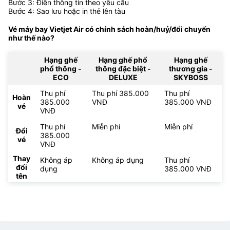
Bước 3: Điền thông tin theo yêu cầu
Bước 4: Sao lưu hoặc in thẻ lên tàu
Vé máy bay Vietjet Air có chính sách hoàn/huỷ/đổi chuyến
như thế nào?
Hạng ghế
Hạng ghế phổ
Hạng ghế
phổ thông -
thông đặc biệt -
thương gia -
ECO
DELUXE
SKYBOSS
Thu phí
Thu phí 385.000
Thu phí
Hoàn
385.000
VNĐ
385.000 VNĐ
vé
VNĐ
Thu phí
Miễn phí
Miễn phí
Đổi
385.000
vé
VNĐ
Thay
Không áp
Không áp dụng
Thu phí
đổi
dụng
385.000 VNĐ
tên