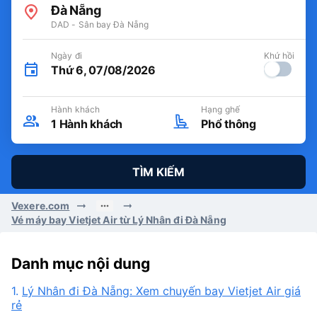
Đà Nẵng
DAD - Sân bay Đà Nẵng
Ngày đi
Khứ hồi
Thứ 6, 07/08/2026
Hành khách
Hạng ghế
1
Hành khách
Phổ thông
TÌM KIẾM
Vexere.com
Vé máy bay Vietjet Air từ Lý Nhân đi Đà Nẵng
Danh mục nội dung
1.
Lý Nhân đi Đà Nẵng: Xem chuyến bay Vietjet Air giá
rẻ