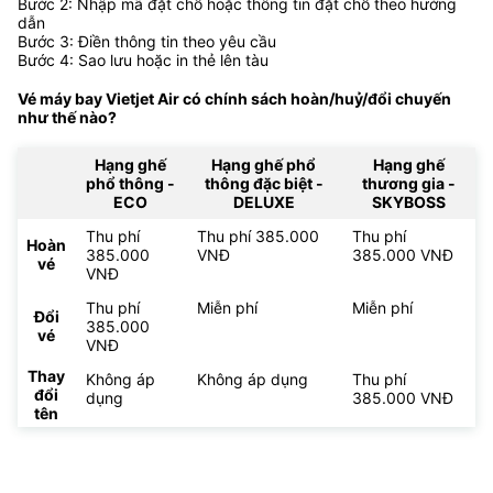
Bước 2: Nhập mã đặt chỗ hoặc thông tin đặt chỗ theo hướng
dẫn
Bước 3: Điền thông tin theo yêu cầu
Bước 4: Sao lưu hoặc in thẻ lên tàu
Vé máy bay Vietjet Air có chính sách hoàn/huỷ/đổi chuyến
như thế nào?
Hạng ghế
Hạng ghế phổ
Hạng ghế
phổ thông -
thông đặc biệt -
thương gia -
ECO
DELUXE
SKYBOSS
Thu phí
Thu phí 385.000
Thu phí
Hoàn
385.000
VNĐ
385.000 VNĐ
vé
VNĐ
Thu phí
Miễn phí
Miễn phí
Đổi
385.000
vé
VNĐ
Thay
Không áp
Không áp dụng
Thu phí
đổi
dụng
385.000 VNĐ
tên