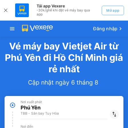
Tải app Vexere
-30k/ghế khi đặt vé máy bay qua
Mở app
app
Đăng nhập
Vé máy bay Vietjet Air từ
Phú Yên đi Hồ Chí Minh giá
rẻ nhất
Cập nhật ngày 6 tháng 8
Nơi xuất phát
Phú Yên
TBB - Sân bay Tuy Hòa
Nơi đến