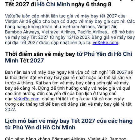
Tết 2027 đi
Hồ Chí Minh
ngày 6 tháng 8
VeXeRe luôn cập nhật liên tục giá vé máy bay tết 2027 của
Vietjet Air để giúp cho bạn có được vé máy bay giá cực rẻ. Các
hãng hàng không khác như Vietnam Airlines, Vietjet Air,
Bamboo Airways, Vietravel Airlines, Pacific Airlines... đã mở bán
vé máy bay Tết 2027 từ ngày 12/12/2027. Bảng giá vé máy bay
nội địa Tết 2027 được cập nhật liên tục tại
VeXeRe.com
.
Thời điểm săn vé máy bay
từ Phú Yên đi Hồ Chí
Minh
Tết
2027
Bạn nên săn vé máy bay ngay khi vừa có lịch nghỉ Tết
2027
sẽ
là thời điểm đặt vé máy bay giá rẻ nhất hoặc có thể sẽ săn vé
trước 4 tháng. Khi bạn tìm vé máy bay càng sớm giá vé máy
bay sẽ càng rẻ. Đừng để tình huống cháy vé hoặc giá vé quá
cao ảnh hưởng đến chuyến đi của bạn lịch ở trang chủ
của
VeXeRe.com
, chúng tôi liệt kê giá của tất cả các ngày
trong các tháng tới để bạn dễ dàng săn vé máy bay giá rẻ tết
2027
.
Lịch mở bán vé máy bay Tết 2027 của các hãng
từ Phú Yên đi Hồ Chí Minh
Các hãng hàng không (Vietnam Airlines, Vietjet Air, Bamboo