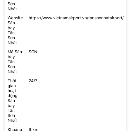
Sơn
Nhất
Website
https://www.vietnamairport.vn/tansonnhatairport/
Sân
bay
Tân
Sơn
Nhất
Mã Sân
SGN
bay
Tân
Sơn
Nhất
Thời
24/7
gian
hoạt
động
Sân
bay
Tân
Sơn
Nhất
Khoảng
9 km