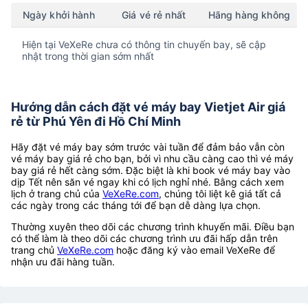
Ngày khởi hành
Giá vé rẻ nhất
Hãng hàng không
Hiện tại VeXeRe chưa có thông tin chuyến bay, sẽ cập
nhật trong thời gian sớm nhất
Hướng dẫn cách đặt vé máy bay Vietjet Air giá
rẻ từ Phú Yên đi Hồ Chí Minh
Hãy đặt vé máy bay sớm trước vài tuần để đảm bảo vẫn còn
vé máy bay giá rẻ cho bạn, bởi vì nhu cầu càng cao thì vé máy
bay giá rẻ hết càng sớm. Đặc biệt là khi book vé máy bay vào
dịp Tết nên săn vé ngay khi có lịch nghỉ nhé. Bằng cách xem
lịch ở trang chủ của
VeXeRe.com
, chúng tôi liệt kê giá tất cả
các ngày trong các tháng tới để bạn dễ dàng lựa chọn.
Thường xuyên theo dõi các chương trình khuyến mãi. Điều bạn
có thể làm là theo dõi các chương trình ưu đãi hấp dẫn trên
trang chủ
VeXeRe.com
hoặc đăng ký vào email VeXeRe để
nhận ưu đãi hàng tuần.