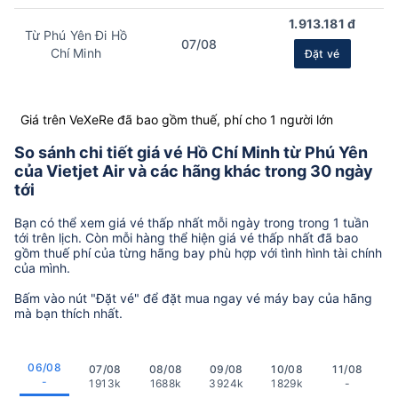
1.913.181 đ
Từ Phú Yên Đi Hồ
07/08
Chí Minh
Đặt vé
Giá trên VeXeRe đã bao gồm thuế, phí cho 1 người lớn
So sánh chi tiết giá vé Hồ Chí Minh từ Phú Yên
của Vietjet Air và các hãng khác trong 30 ngày
tới
Bạn có thể xem giá vé thấp nhất mỗi ngày trong trong 1 tuần
tới trên lịch. Còn mỗi hàng thể hiện giá vé thấp nhất đã bao
gồm thuế phí của từng hãng bay phù hợp với tình hình tài chính
của mình.
Bấm vào nút "Đặt vé" để đặt mua ngay vé máy bay của hãng
mà bạn thích nhất.
06/08
07/08
08/08
09/08
10/08
11/08
-
1913k
1688k
3924k
1829k
-