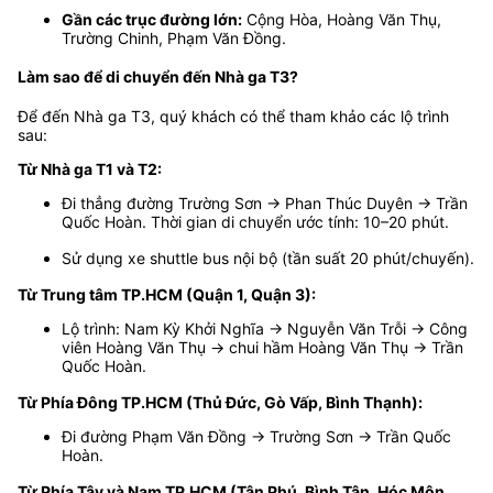
Gần các trục đường lớn:
Cộng Hòa, Hoàng Văn Thụ,
Trường Chinh, Phạm Văn Đồng.
Làm sao để di chuyển đến Nhà ga T3?
Để đến Nhà ga T3, quý khách có thể tham khảo các lộ trình
sau:
Từ Nhà ga T1 và T2:
Đi thẳng đường Trường Sơn → Phan Thúc Duyên → Trần
Quốc Hoàn. Thời gian di chuyển ước tính: 10–20 phút.
Sử dụng xe shuttle bus nội bộ (tần suất 20 phút/chuyến).
Từ Trung tâm TP.HCM (Quận 1, Quận 3):
Lộ trình: Nam Kỳ Khởi Nghĩa → Nguyễn Văn Trỗi → Công
viên Hoàng Văn Thụ → chui hầm Hoàng Văn Thụ → Trần
Quốc Hoàn.
Từ Phía Đông TP.HCM (Thủ Đức, Gò Vấp, Bình Thạnh):
Đi đường Phạm Văn Đồng → Trường Sơn → Trần Quốc
Hoàn.
Từ Phía Tây và Nam TP.HCM (Tân Phú, Bình Tân, Hóc Môn,