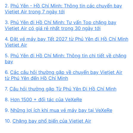
2.
Phú Yên - Hồ Chí Minh: Thông tin các chuyến bay
Vietjet Air trong 7 ngày tới
3.
Phú Yên đi Hồ Chí Minh: Tư vấn Top chặng bay
Vietjet Air có giá rẻ nhất trong 30 ngày tới
4.
Đặt vé máy bay Tết 2027 từ Phú Yên đi Hồ Chí Minh
Vietjet Air
5.
Phú Yên đi Hồ Chí Minh: Thông tin chi tiết về chặng
bay
6.
Các câu hỏi thường gặp về chuyến bay Vietjet Air
từ Phú Yên đến Hồ Chí Minh
7.
Câu hỏi thường gặp Từ Phú Yên Đi Hồ Chí Minh
8.
Hơn 1500 + đối tác của VeXeRe
9.
Những lợi ích khi mua vé máy bay tại VeXeRe
10.
Chặng bay phổ biến của Vietjet Air