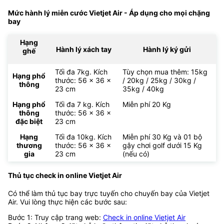
Mức hành lý miễn cước Vietjet Air - Áp dụng cho mọi chặng
bay
Hạng
Hành lý xách tay
Hành lý ký gửi
ghế
Tối đa 7kg. Kích
Tùy chọn mua thêm: 15kg
Hạng phổ
thước: 56 x 36 x
/ 20kg / 25kg / 30kg /
thông
23 cm
35kg / 40kg
Hạng phổ
Tối đa 7 kg. Kích
Miễn phí 20 Kg
thông
thước: 56 x 36 x
đặc biệt
23 cm
Hạng
Tối đa 10kg. Kích
Miễn phí 30 Kg và 01 bộ
thương
thước: 56 x 36 x
gậy chơi golf dưới 15 Kg
gia
23 cm
(nếu có)
Thủ tục check in online Vietjet Air
Có thể làm thủ tục bay trực tuyến cho chuyến bay của Vietjet
Air. Vui lòng thực hiện các bước sau:
Bước 1: Truy cập trang web:
Check in online Vietjet Air