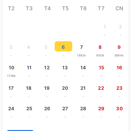
T2
T3
T4
T5
T6
T7
CN
1
2
-
-
3
4
5
6
7
8
9
-
-
-
-
1883k
1663k
3894k
10
11
12
13
14
15
16
1799k
-
-
-
-
-
-
17
18
19
20
21
22
23
-
-
-
-
-
-
-
24
25
26
27
28
29
30
-
-
-
-
-
-
-
31