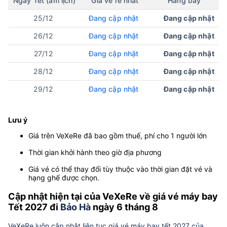
Ngày Tết (âm lịch)
Giá vé rẻ nhất
Hãng bay
25/12
Đang cập nhật
Đang cập nhật
26/12
Đang cập nhật
Đang cập nhật
27/12
Đang cập nhật
Đang cập nhật
28/12
Đang cập nhật
Đang cập nhật
29/12
Đang cập nhật
Đang cập nhật
Lưu ý
Giá trên VeXeRe đã bao gồm thuế, phí cho 1 người lớn
Thời gian khởi hành theo giờ địa phương
Giá vé có thể thay đổi tùy thuộc vào thời gian đặt vé và
hạng ghế được chọn.
Cập nhật hiện tại của VeXeRe về giá vé máy bay
Tết 2027 đi
Bảo Hà
ngày 6 tháng 8
VeXeRe luôn cập nhật liên tục giá vé máy bay tết 2027 của