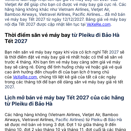
Vietjet Air để giúp cho bạn có được vé máy bay giá cực rẻ. Các
hãng hàng không khác như Vietnam Airlines, Vietjet Air,
Bamboo Airways, Vietravel Airlines, Pacific Airlines... đã mở bán
vé máy bay Tết 2027 từ ngày 12/12/2027. Bảng giá vé máy bay
nội địa Tết 2027 được cập nhật liên tục tại
VeXeRe.com
.
Thời điểm săn vé máy bay
từ Pleiku đi Bảo Hà
Tết
2027
Bạn nên săn vé máy bay ngay khi vừa có lịch nghỉ Tết
2027
sẽ
là thời điểm đặt vé máy bay giá rẻ nhất hoặc có thể sẽ săn vé
trước 4 tháng. Khi bạn tìm vé máy bay càng sớm giá vé máy
bay sẽ càng rẻ. Đừng để tình huống cháy vé hoặc giá vé quá
cao ảnh hưởng đến chuyến đi của bạn lịch ở trang chủ
của
VeXeRe.com
, chúng tôi liệt kê giá của tất cả các ngày
trong các tháng tới để bạn dễ dàng săn vé máy bay giá rẻ tết
2027
.
Lịch mở bán vé máy bay Tết 2027 của các hãng
từ Pleiku đi Bảo Hà
Các hãng hàng không (Vietnam Airlines, Vietjet Air, Bamboo
Airways, Vietravel Airlines,
Pacific Airlines)
từ
Pleiku
đi
Bảo Hà
sẽ được mở bán vé trong 3 đợt. Đợt 1 từ giữa tháng 9 đến
tháng 10, đợt 2 vào tháng 10 và tháng 11, đợt cuối là các tháng