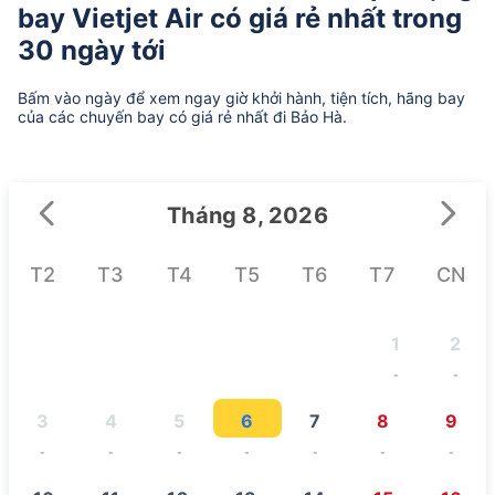
bay Vietjet Air có giá rẻ nhất trong
30 ngày tới
Bấm vào ngày để xem ngay giờ khởi hành, tiện tích, hãng bay
của các chuyến bay có giá rẻ nhất đi Bảo Hà.
Tháng 8, 2026
T2
T3
T4
T5
T6
T7
CN
1
2
-
-
3
4
5
6
7
8
9
-
-
-
-
-
-
-