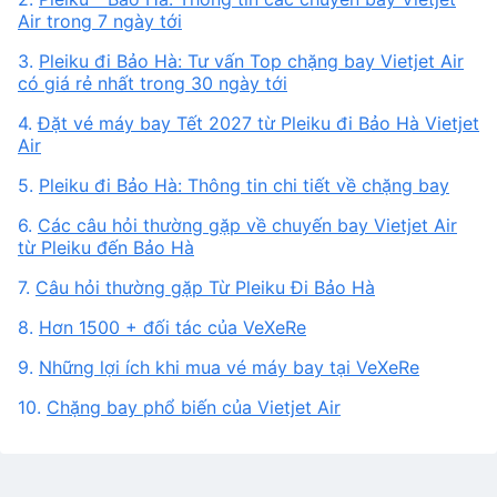
Air trong 7 ngày tới
3.
Pleiku đi Bảo Hà: Tư vấn Top chặng bay Vietjet Air
có giá rẻ nhất trong 30 ngày tới
4.
Đặt vé máy bay Tết 2027 từ Pleiku đi Bảo Hà Vietjet
Air
5.
Pleiku đi Bảo Hà: Thông tin chi tiết về chặng bay
6.
Các câu hỏi thường gặp về chuyến bay Vietjet Air
từ Pleiku đến Bảo Hà
7.
Câu hỏi thường gặp Từ Pleiku Đi Bảo Hà
8.
Hơn 1500 + đối tác của VeXeRe
9.
Những lợi ích khi mua vé máy bay tại VeXeRe
10.
Chặng bay phổ biến của Vietjet Air