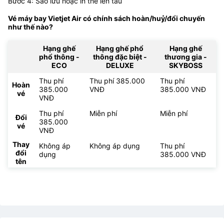
Bước 4: Sao lưu hoặc in thẻ lên tàu
Vé máy bay Vietjet Air có chính sách hoàn/huỷ/đổi chuyến
như thế nào?
Hạng ghế
Hạng ghế phổ
Hạng ghế
phổ thông -
thông đặc biệt -
thương gia -
ECO
DELUXE
SKYBOSS
Thu phí
Thu phí 385.000
Thu phí
Hoàn
385.000
VNĐ
385.000 VNĐ
vé
VNĐ
Thu phí
Miễn phí
Miễn phí
Đổi
385.000
vé
VNĐ
Thay
Không áp
Không áp dụng
Thu phí
đổi
dụng
385.000 VNĐ
tên