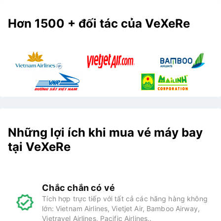
Hơn 1500 + đối tác của VeXeRe
Những lợi ích khi mua vé máy bay
tại VeXeRe
Chắc chắn có vé
Tích hợp trực tiếp với tất cả các hãng hàng không
lớn: Vietnam Airlines, Vietjet Air, Bamboo Airway,
Vietravel Airlines, Pacific Airlines..