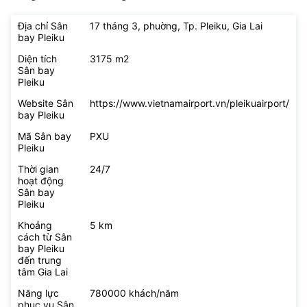
Địa chỉ Sân
17 tháng 3, phuờng, Tp. Pleiku, Gia Lai
bay Pleiku
Diện tích
3175 m2
Sân bay
Pleiku
Website Sân
https://www.vietnamairport.vn/pleikuairport/
bay Pleiku
Mã Sân bay
PXU
Pleiku
Thời gian
24/7
hoạt động
Sân bay
Pleiku
Khoảng
5 km
cách từ Sân
bay Pleiku
đến trung
tâm Gia Lai
Năng lực
780000 khách/năm
phục vụ Sân