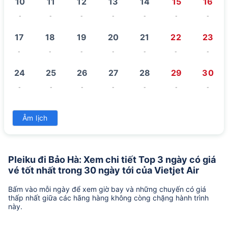
10
11
12
13
14
15
16
-
-
-
-
-
-
-
17
18
19
20
21
22
23
-
-
-
-
-
-
-
24
25
26
27
28
29
30
-
-
-
-
-
-
-
31
Âm lịch
-
Pleiku đi Bảo Hà: Xem chi tiết Top 3 ngày có giá
vé tốt nhất trong 30 ngày tới của Vietjet Air
Bấm vào mỗi ngày để xem giờ bay và những chuyến có giá
thấp nhất giữa các hãng hàng không còng chặng hành trình
này.