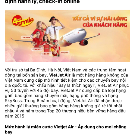
định hành lý, check-in online
Với trụ sở tại Ba Đình, Hà Nội, Việt Nam và các trung tâm hoạt
động tại bốn sân bay,
VietJet Air
là một hãng hàng không của
Việt Nam cung cấp mô hình tiết kiệm cho các chuyến bay nội
địa quốc tế. Với khẩu hiệu "Bay là thích ngay!", VietJet Air phục
vụ 53 tuyến với 45 đội bay. VietJet Air cung cấp ba loại hạng
ghế, bao gồm hạng khuyến mãi, hạng phổ thông và hạng
SkyBoss. Trong 6 năm hoạt động, VietJet Air đã nhận được
nhiều giải thưởng bao gồm hãng hàng không giá rẻ tốt nhất
châu Á và nằm trong Top 20 thương hiệu bền vững hàng đầu
năm 2015.
Mức hành lý miễn cước Vietjet Air - Áp dụng cho mọi chặng
bay