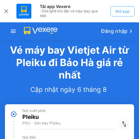
Tải app Vexere
-30k/ghế khi đặt vé máy bay qua
Mở app
app
Đăng nhập
Vé máy bay Vietjet Air từ
Pleiku đi Bảo Hà giá rẻ
nhất
Cập nhật ngày 6 tháng 8
Nơi xuất phát
Pleiku
PXU - Sân bay Pleiku
Nơi đến