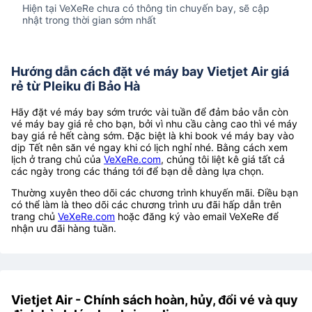
Hiện tại VeXeRe chưa có thông tin chuyến bay, sẽ cập
nhật trong thời gian sớm nhất
Hướng dẫn cách đặt vé máy bay Vietjet Air giá
rẻ từ Pleiku đi Bảo Hà
Hãy đặt vé máy bay sớm trước vài tuần để đảm bảo vẫn còn
vé máy bay giá rẻ cho bạn, bởi vì nhu cầu càng cao thì vé máy
bay giá rẻ hết càng sớm. Đặc biệt là khi book vé máy bay vào
dịp Tết nên săn vé ngay khi có lịch nghỉ nhé. Bằng cách xem
lịch ở trang chủ của
VeXeRe.com
, chúng tôi liệt kê giá tất cả
các ngày trong các tháng tới để bạn dễ dàng lựa chọn.
Thường xuyên theo dõi các chương trình khuyến mãi. Điều bạn
có thể làm là theo dõi các chương trình ưu đãi hấp dẫn trên
trang chủ
VeXeRe.com
hoặc đăng ký vào email VeXeRe để
nhận ưu đãi hàng tuần.
Vietjet Air - Chính sách hoàn, hủy, đổi vé và quy