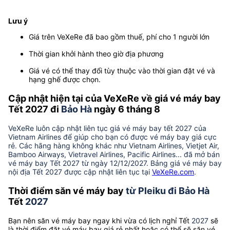
Lưu ý
Giá trên VeXeRe đã bao gồm thuế, phí cho 1 người lớn
Thời gian khởi hành theo giờ địa phương
Giá vé có thể thay đổi tùy thuộc vào thời gian đặt vé và
hạng ghế được chọn.
Cập nhật hiện tại của VeXeRe về giá vé máy bay
Tết 2027 đi
Bảo Hà
ngày 6 tháng 8
VeXeRe luôn cập nhật liên tục giá vé máy bay tết 2027 của
Vietnam Airlines để giúp cho bạn có được vé máy bay giá cực
rẻ. Các hãng hàng không khác như Vietnam Airlines, Vietjet Air,
Bamboo Airways, Vietravel Airlines, Pacific Airlines... đã mở bán
vé máy bay Tết 2027 từ ngày 12/12/2027. Bảng giá vé máy bay
nội địa Tết 2027 được cập nhật liên tục tại
VeXeRe.com
.
Thời điểm săn vé máy bay
từ Pleiku đi Bảo Hà
Tết
2027
Bạn nên săn vé máy bay ngay khi vừa có lịch nghỉ Tết
2027
sẽ
là thời điểm đặt vé máy bay giá rẻ nhất hoặc có thể sẽ săn vé