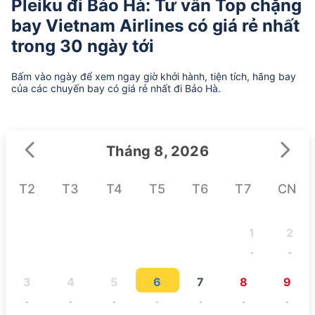
Pleiku đi Bảo Hà: Tư vấn Top chặng
bay Vietnam Airlines có giá rẻ nhất
trong 30 ngày tới
Bấm vào ngày để xem ngay giờ khởi hành, tiện tích, hãng bay
của các chuyến bay có giá rẻ nhất đi Bảo Hà.
Tháng 8, 2026
T2
T3
T4
T5
T6
T7
CN
1
2
-
-
3
4
5
6
7
8
9
-
-
-
-
-
-
-