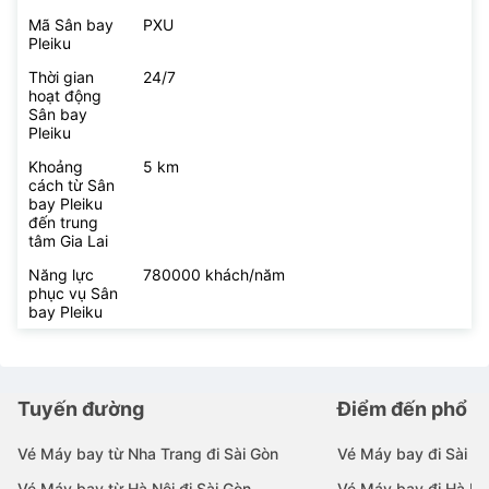
Mã Sân bay
PXU
Pleiku
Thời gian
24/7
hoạt động
Sân bay
Pleiku
Khoảng
5 km
cách từ Sân
bay Pleiku
đến trung
tâm Gia Lai
Năng lực
780000 khách/năm
phục vụ Sân
bay Pleiku
Tuyến đường
Điểm đến phổ b
Vé Máy bay từ Nha Trang đi Sài Gòn
Vé Máy bay đi Sài G
Vé Máy bay từ Hà Nội đi Sài Gòn
Vé Máy bay đi Hà Nộ