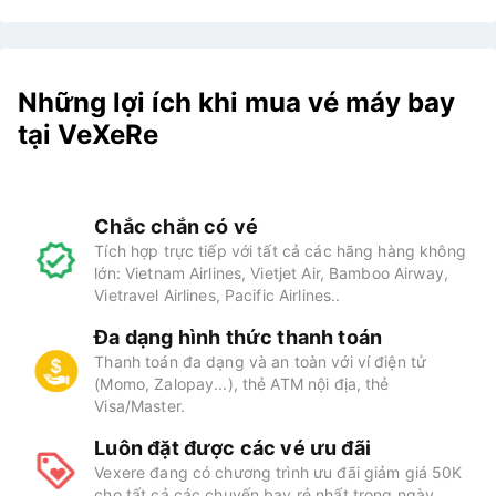
Những lợi ích khi mua vé máy bay
tại VeXeRe
Chắc chắn có vé
Tích hợp trực tiếp với tất cả các hãng hàng không
lớn: Vietnam Airlines, Vietjet Air, Bamboo Airway,
Vietravel Airlines, Pacific Airlines..
Đa dạng hình thức thanh toán
Thanh toán đa dạng và an toàn với ví điện tử
(Momo, Zalopay...), thẻ ATM nội địa, thẻ
Visa/Master.
Luôn đặt được các vé ưu đãi
Vexere đang có chương trình ưu đãi giảm giá 50K
cho tất cả các chuyến bay rẻ nhất trong ngày.