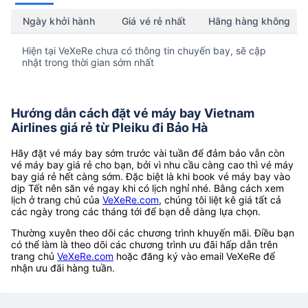
Ngày khởi hành
Giá vé rẻ nhất
Hãng hàng không
Hiện tại VeXeRe chưa có thông tin chuyến bay, sẽ cập
nhật trong thời gian sớm nhất
Hướng dẫn cách đặt vé máy bay Vietnam
Airlines giá rẻ từ Pleiku đi Bảo Hà
Hãy đặt vé máy bay sớm trước vài tuần để đảm bảo vẫn còn
vé máy bay giá rẻ cho bạn, bởi vì nhu cầu càng cao thì vé máy
bay giá rẻ hết càng sớm. Đặc biệt là khi book vé máy bay vào
dịp Tết nên săn vé ngay khi có lịch nghỉ nhé. Bằng cách xem
lịch ở trang chủ của
VeXeRe.com
, chúng tôi liệt kê giá tất cả
các ngày trong các tháng tới để bạn dễ dàng lựa chọn.
Thường xuyên theo dõi các chương trình khuyến mãi. Điều bạn
có thể làm là theo dõi các chương trình ưu đãi hấp dẫn trên
trang chủ
VeXeRe.com
hoặc đăng ký vào email VeXeRe để
nhận ưu đãi hàng tuần.