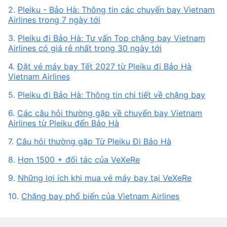
2.
Pleiku - Bảo Hà: Thông tin các chuyến bay Vietnam
Airlines trong 7 ngày tới
3.
Pleiku đi Bảo Hà: Tư vấn Top chặng bay Vietnam
Airlines có giá rẻ nhất trong 30 ngày tới
4.
Đặt vé máy bay Tết 2027 từ Pleiku đi Bảo Hà
Vietnam Airlines
5.
Pleiku đi Bảo Hà: Thông tin chi tiết về chặng bay
6.
Các câu hỏi thường gặp về chuyến bay Vietnam
Airlines từ Pleiku đến Bảo Hà
7.
Câu hỏi thường gặp Từ Pleiku Đi Bảo Hà
8.
Hơn 1500 + đối tác của VeXeRe
9.
Những lợi ích khi mua vé máy bay tại VeXeRe
10.
Chặng bay phổ biến của Vietnam Airlines