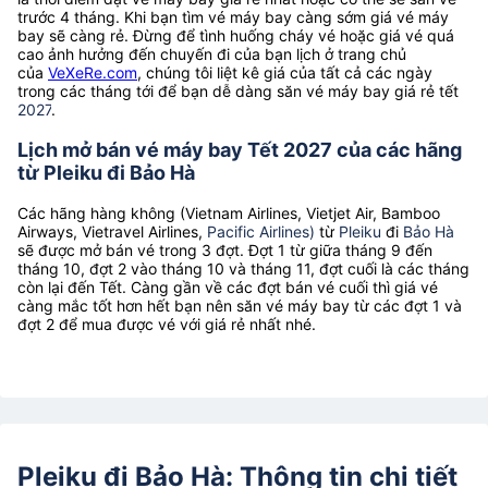
trước 4 tháng. Khi bạn tìm vé máy bay càng sớm giá vé máy
bay sẽ càng rẻ. Đừng để tình huống cháy vé hoặc giá vé quá
cao ảnh hưởng đến chuyến đi của bạn lịch ở trang chủ
của
VeXeRe.com
, chúng tôi liệt kê giá của tất cả các ngày
trong các tháng tới để bạn dễ dàng săn vé máy bay giá rẻ tết
2027
.
Lịch mở bán vé máy bay Tết 2027 của các hãng
từ Pleiku đi Bảo Hà
Các hãng hàng không (Vietnam Airlines, Vietjet Air, Bamboo
Airways, Vietravel Airlines,
Pacific Airlines)
từ
Pleiku
đi
Bảo Hà
sẽ được mở bán vé trong 3 đợt. Đợt 1 từ giữa tháng 9 đến
tháng 10, đợt 2 vào tháng 10 và tháng 11, đợt cuối là các tháng
còn lại đến Tết. Càng gần về các đợt bán vé cuối thì giá vé
càng mắc tốt hơn hết bạn nên săn vé máy bay từ các đợt 1 và
đợt 2 để mua được vé với giá rẻ nhất nhé.
Pleiku đi Bảo Hà: Thông tin chi tiết