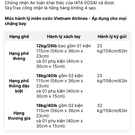
Chứng nhận An toàn khai thác của IATA (IOSA) và được
SkyTrax công nhận là hãng hàng không 4 sao.
Mức hành lý miễn cước Vietnam Airlines - Áp dụng cho mọi
chặng bay
Hạng ghế
Hành lý xách tay
Hành lý ký gửi
12kg/26lb
bao gồm 01 kiện
23
115cm (56cm x 36cm x
kg/158cm/62in
Hạng phổ
23cm)
thông
và 01 phụ kiện (40cm x
30cm x 15cm)
18kg/40lb
gồm 02 kiện
23
Hạng phổ
115cm (56cm x 36cm x
kg/158cm/62in
thông đặc
23cm)
biệt
và 01 phụ kiện (40cm x
30cm x 15cm)
18kg/40lb
gồm 02 kiện
32
115cm (56cm x 36cm x
kg/158cm/62in
Hạng
23cm)
thương gia
và 01 phụ kiện (40cm x
30cm x 15cm).