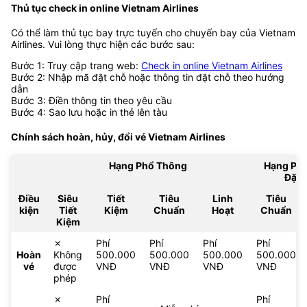
Thủ tục check in online Vietnam Airlines
Có thể làm thủ tục bay trực tuyến cho chuyến bay của Vietnam
Airlines. Vui lòng thực hiện các bước sau:
Bước 1: Truy cập trang web:
Check in online Vietnam Airlines
Bước 2: Nhập mã đặt chỗ hoặc thông tin đặt chỗ theo hướng
dẫn
Bước 3: Điền thông tin theo yêu cầu
Bước 4: Sao lưu hoặc in thẻ lên tàu
Chính sách hoàn, hủy, đổi vé
Vietnam Airlines
Hạng Phổ Thông
Hạng Ph
Đặc 
Điều
Siêu
Tiết
Tiêu
Linh
Tiêu
kiện
Tiết
Kiệm
Chuẩn
Hoạt
Chuẩn
Kiệm
✗
Phí
Phí
Phí
Phí
Hoàn
Không
500.000
500.000
500.000
500.000
vé
được
VNĐ
VNĐ
VNĐ
VNĐ
phép
✗
Phí
Phí