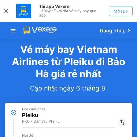
Tải app Vexere
-30k/ghế khi đặt vé máy bay qua
Mở app
app
Đăng nhập
Vé máy bay Vietnam
Airlines từ Pleiku đi Bảo
Hà giá rẻ nhất
Cập nhật ngày 6 tháng 8
Nơi xuất phát
Pleiku
PXU - Sân bay Pleiku
Nơi đến