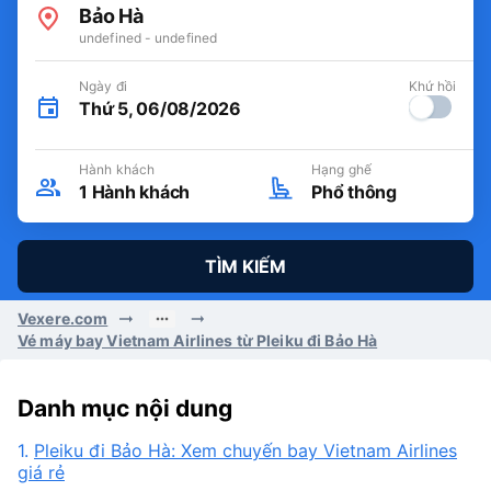
Bảo Hà
undefined - undefined
Ngày đi
Khứ hồi
Thứ 5, 06/08/2026
Hành khách
Hạng ghế
1
Hành khách
Phổ thông
TÌM KIẾM
Vexere.com
Vé máy bay Vietnam Airlines từ Pleiku đi Bảo Hà
Danh mục nội dung
1.
Pleiku đi Bảo Hà: Xem chuyến bay Vietnam Airlines
giá rẻ