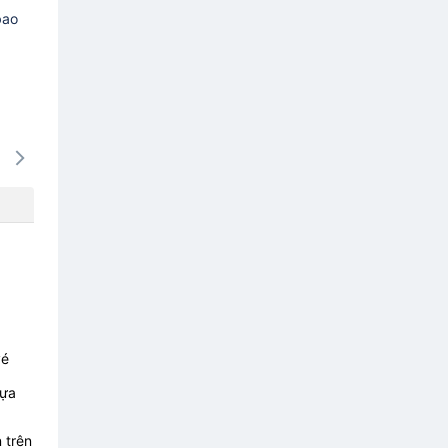
bao
16/08
17/08
18/08
19/08
20/0
-
-
-
-
-
vé
lựa
 trên