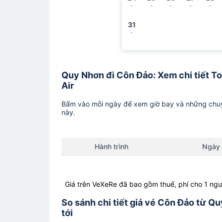
-
-
-
-
-
31
-
Quy Nhơn đi Côn Đảo: Xem chi tiết Top
Air
Bấm vào mỗi ngày để xem giờ bay và những chuy
này.
Hành trình
Ngày
Giá trên VeXeRe đã bao gồm thuế, phí cho 1 ngư
So sánh chi tiết giá vé Côn Đảo từ Q
tới