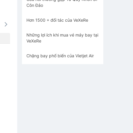
Côn Đảo
Hơn 1500 + đối tác của VeXeRe
16/08
17/08
18/08
19/08
20/0
-
-
-
-
-
Những lợi ích khi mua vé máy bay tại
VeXeRe
Chặng bay phổ biến của Vietjet Air