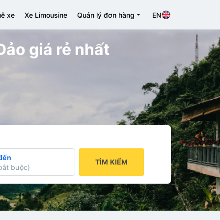
ê xe
Xe Limousine
Quản lý đơn hàng
EN
Đảo giá rẻ nhất
đến
TÌM KIẾM
bắt buộc
)