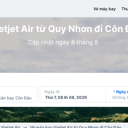
Vé máy bay
Thu
tjet Air từ Quy Nhơn đi Côn 
Cập nhật ngày 8 tháng 8
Ngày đi
Ngày 
Thứ 7, 08 th 08, 2026
(
Không 
Sân bay Côn Đảo
Vietjet Air
Vé máy bay Vietjet Air từ Quy Nhơn đi Côn Đảo