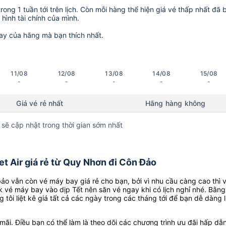
ong 1 tuần tới trên lịch. Còn mỗi hàng thể hiện giá vé thấp nhất đã 
hình tài chính của mình.
ay của hãng mà bạn thích nhất.
11/08
12/08
13/08
14/08
15/08
-
-
-
-
-
Giá vé rẻ nhất
Hãng hàng không
 sẽ cập nhật trong thời gian sớm nhất
t Air giá rẻ từ Quy Nhơn đi Côn Đảo
o vẫn còn vé máy bay giá rẻ cho bạn, bởi vì nhu cầu càng cao thì 
k vé máy bay vào dịp Tết nên săn vé ngay khi có lịch nghỉ nhé. Bằng
g tôi liệt kê giá tất cả các ngày trong các tháng tới để bạn dễ dàng 
ãi. Điều bạn có thể làm là theo dõi các chương trình ưu đãi hấp dẫn