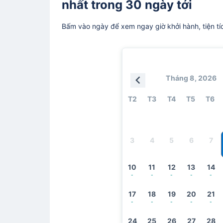
nhất trong 30 ngày tới
Bấm vào ngày để xem ngay giờ khởi hành, tiện tí
Tháng 8, 2026
T2
T3
T4
T5
T6
3
4
5
6
7
10
11
12
13
14
-
-
-
-
-
17
18
19
20
21
-
-
-
-
-
24
25
26
27
28