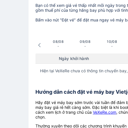
Bạn có thể xem giá vé thấp nhất mỗi ngày trong tr
gồm thuế phí của từng hãng bay phù hợp với tình 
Bấm vào nút "Đặt vé" để đặt mua ngay vé máy b
08/08
09/08
10/08
-
-
-
Ngày khởi hành
Hiện tại VeXeRe chưa có thông tin chuyến bay,
Hướng dẫn cách đặt vé máy bay Vietje
Hãy đặt vé máy bay sớm trước vài tuần để đảm bả
máy bay giá rẻ hết càng sớm. Đặc biệt là khi boo
cách xem lịch ở trang chủ của
VeXeRe.com
, chún
chọn.
Thường xuyên theo dõi các chương trình khuyến m