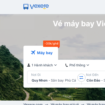
Vé máy bay Vie
-30k/ghế
Máy bay
1 Hành khách
Phổ thông
Nơi Đi
Nơi Đến
Quy Nhơn
-
Sân bay Phù Cát
Côn Đảo
-
Vexere.com
Vé máy bay giá rẻ
Vé máy bay 