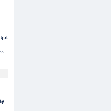
tjet
ình
gày