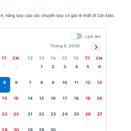
ch, hãng bay của các chuyến bay có giá rẻ nhất đi Côn Đảo.
Lịch âm
Tháng 9, 2026
T7
CN
T2
T3
T4
T5
T6
T7
CN
1
2
1
2
3
4
5
6
-
-
-
-
-
-
8
9
7
8
9
10
11
12
13
-
-
-
-
-
-
-
-
-
15
16
14
15
16
17
18
19
20
-
-
-
-
-
-
-
-
-
22
23
21
22
23
24
25
26
27
-
-
-
-
-
-
-
-
-
29
30
28
29
30