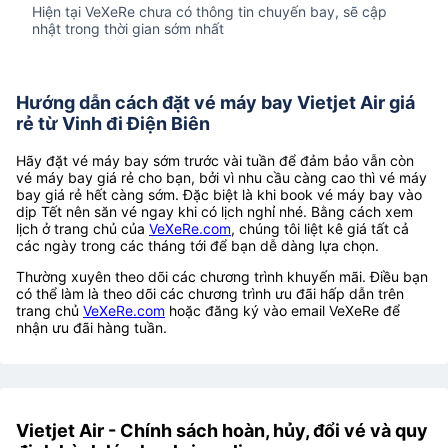
Hiện tại VeXeRe chưa có thông tin chuyến bay, sẽ cập
nhật trong thời gian sớm nhất
Hướng dẫn cách đặt vé máy bay Vietjet Air giá
rẻ từ Vinh đi Điện Biên
Hãy đặt vé máy bay sớm trước vài tuần để đảm bảo vẫn còn
vé máy bay giá rẻ cho bạn, bởi vì nhu cầu càng cao thì vé máy
bay giá rẻ hết càng sớm. Đặc biệt là khi book vé máy bay vào
dịp Tết nên săn vé ngay khi có lịch nghỉ nhé. Bằng cách xem
lịch ở trang chủ của
VeXeRe.com
, chúng tôi liệt kê giá tất cả
các ngày trong các tháng tới để bạn dễ dàng lựa chọn.
Thường xuyên theo dõi các chương trình khuyến mãi. Điều bạn
có thể làm là theo dõi các chương trình ưu đãi hấp dẫn trên
trang chủ
VeXeRe.com
hoặc đăng ký vào email VeXeRe để
nhận ưu đãi hàng tuần.
Vietjet Air - Chính sách hoàn, hủy, đổi vé và quy