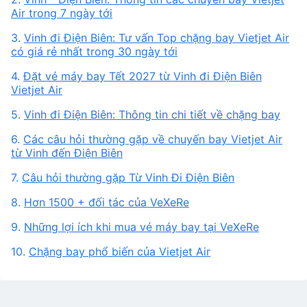
Air trong 7 ngày tới
3.
Vinh đi Điện Biên: Tư vấn Top chặng bay Vietjet Air
có giá rẻ nhất trong 30 ngày tới
4.
Đặt vé máy bay Tết 2027 từ Vinh đi Điện Biên
Vietjet Air
5.
Vinh đi Điện Biên: Thông tin chi tiết về chặng bay
6.
Các câu hỏi thường gặp về chuyến bay Vietjet Air
từ Vinh đến Điện Biên
7.
Câu hỏi thường gặp Từ Vinh Đi Điện Biên
8.
Hơn 1500 + đối tác của VeXeRe
9.
Những lợi ích khi mua vé máy bay tại VeXeRe
10.
Chặng bay phổ biến của Vietjet Air