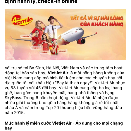
định hành lý, check-in online
Với trụ sở tại Ba Đình, Hà Nội, Việt Nam và các trung tâm hoạt
động tại bốn sân bay,
VietJet Air
là một hãng hàng không của
Việt Nam cung cấp mô hình tiết kiệm cho các chuyến bay nội
địa quốc tế. Với khẩu hiệu "Bay là thích ngay!", VietJet Air phục
vụ 53 tuyến với 45 đội bay. VietJet Air cung cấp ba loại hạng
ghế, bao gồm hạng khuyến mãi, hạng phổ thông và hạng
SkyBoss. Trong 6 năm hoạt động, VietJet Air đã nhận được
nhiều giải thưởng bao gồm hãng hàng không giá rẻ tốt nhất
châu Á và nằm trong Top 20 thương hiệu bền vững hàng đầu
năm 2015.
Mức hành lý miễn cước Vietjet Air - Áp dụng cho mọi chặng
bay