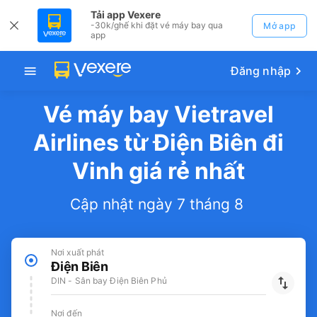
Tải app Vexere
-30k/ghế khi đặt vé máy bay qua
Mở app
app
Đăng nhập
Vé máy bay Vietravel
Airlines từ Điện Biên đi
Vinh giá rẻ nhất
Cập nhật ngày 7 tháng 8
Nơi xuất phát
Điện Biên
DIN - Sân bay Điện Biên Phủ
Nơi đến