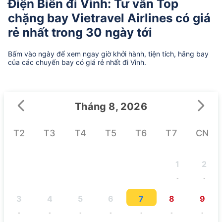
Điện Biên đi Vinh: Tư vấn Top
chặng bay Vietravel Airlines có giá
rẻ nhất trong 30 ngày tới
Bấm vào ngày để xem ngay giờ khởi hành, tiện tích, hãng bay
của các chuyến bay có giá rẻ nhất đi Vinh.
Tháng 8, 2026
T2
T3
T4
T5
T6
T7
CN
1
2
-
-
3
4
5
6
7
8
9
-
-
-
-
-
-
-