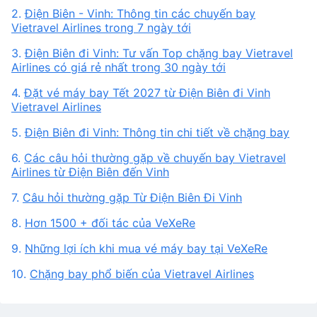
2.
Điện Biên - Vinh: Thông tin các chuyến bay
Vietravel Airlines trong 7 ngày tới
3.
Điện Biên đi Vinh: Tư vấn Top chặng bay Vietravel
Airlines có giá rẻ nhất trong 30 ngày tới
4.
Đặt vé máy bay Tết 2027 từ Điện Biên đi Vinh
Vietravel Airlines
5.
Điện Biên đi Vinh: Thông tin chi tiết về chặng bay
6.
Các câu hỏi thường gặp về chuyến bay Vietravel
Airlines từ Điện Biên đến Vinh
7.
Câu hỏi thường gặp Từ Điện Biên Đi Vinh
8.
Hơn 1500 + đối tác của VeXeRe
9.
Những lợi ích khi mua vé máy bay tại VeXeRe
10.
Chặng bay phổ biến của Vietravel Airlines