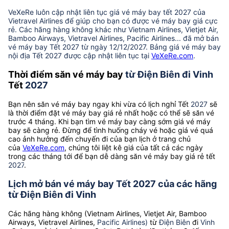
VeXeRe luôn cập nhật liên tục giá vé máy bay tết 2027 của
Vietravel Airlines để giúp cho bạn có được vé máy bay giá cực
rẻ. Các hãng hàng không khác như Vietnam Airlines, Vietjet Air,
Bamboo Airways, Vietravel Airlines, Pacific Airlines... đã mở bán
vé máy bay Tết 2027 từ ngày 12/12/2027. Bảng giá vé máy bay
nội địa Tết 2027 được cập nhật liên tục tại
VeXeRe.com
.
Thời điểm săn vé máy bay
từ Điện Biên đi Vinh
Tết
2027
Bạn nên săn vé máy bay ngay khi vừa có lịch nghỉ Tết
2027
sẽ
là thời điểm đặt vé máy bay giá rẻ nhất hoặc có thể sẽ săn vé
trước 4 tháng. Khi bạn tìm vé máy bay càng sớm giá vé máy
bay sẽ càng rẻ. Đừng để tình huống cháy vé hoặc giá vé quá
cao ảnh hưởng đến chuyến đi của bạn lịch ở trang chủ
của
VeXeRe.com
, chúng tôi liệt kê giá của tất cả các ngày
trong các tháng tới để bạn dễ dàng săn vé máy bay giá rẻ tết
2027
.
Lịch mở bán vé máy bay Tết 2027 của các hãng
từ Điện Biên đi Vinh
Các hãng hàng không (Vietnam Airlines, Vietjet Air, Bamboo
Airways, Vietravel Airlines,
Pacific Airlines)
từ
Điện Biên
đi
Vinh