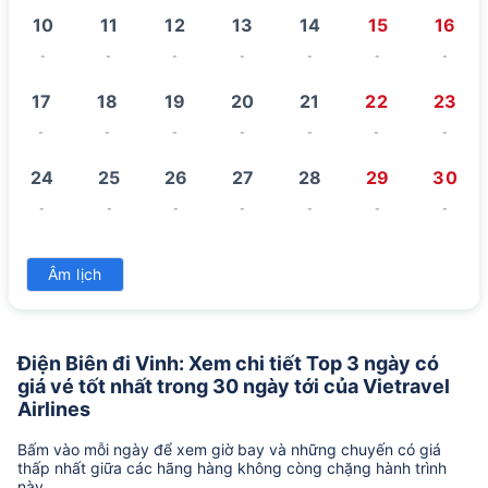
10
11
12
13
14
15
16
-
-
-
-
-
-
-
17
18
19
20
21
22
23
-
-
-
-
-
-
-
24
25
26
27
28
29
30
-
-
-
-
-
-
-
31
Âm lịch
-
Điện Biên đi Vinh: Xem chi tiết Top 3 ngày có
giá vé tốt nhất trong 30 ngày tới của Vietravel
Airlines
Bấm vào mỗi ngày để xem giờ bay và những chuyến có giá
thấp nhất giữa các hãng hàng không còng chặng hành trình
này.