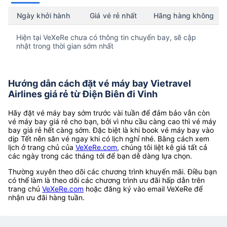
Ngày khởi hành
Giá vé rẻ nhất
Hãng hàng không
Hiện tại VeXeRe chưa có thông tin chuyến bay, sẽ cập
nhật trong thời gian sớm nhất
Hướng dẫn cách đặt vé máy bay Vietravel
Airlines giá rẻ từ Điện Biên đi Vinh
Hãy đặt vé máy bay sớm trước vài tuần để đảm bảo vẫn còn
vé máy bay giá rẻ cho bạn, bởi vì nhu cầu càng cao thì vé máy
bay giá rẻ hết càng sớm. Đặc biệt là khi book vé máy bay vào
dịp Tết nên săn vé ngay khi có lịch nghỉ nhé. Bằng cách xem
lịch ở trang chủ của
VeXeRe.com
, chúng tôi liệt kê giá tất cả
các ngày trong các tháng tới để bạn dễ dàng lựa chọn.
Thường xuyên theo dõi các chương trình khuyến mãi. Điều bạn
có thể làm là theo dõi các chương trình ưu đãi hấp dẫn trên
trang chủ
VeXeRe.com
hoặc đăng ký vào email VeXeRe để
nhận ưu đãi hàng tuần.