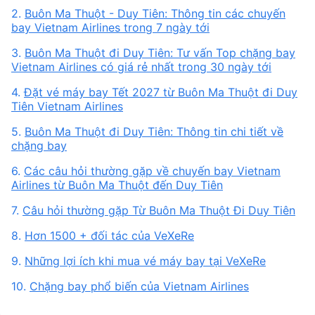
2.
Buôn Ma Thuột - Duy Tiên: Thông tin các chuyến
bay Vietnam Airlines trong 7 ngày tới
3.
Buôn Ma Thuột đi Duy Tiên: Tư vấn Top chặng bay
Vietnam Airlines có giá rẻ nhất trong 30 ngày tới
4.
Đặt vé máy bay Tết 2027 từ Buôn Ma Thuột đi Duy
Tiên Vietnam Airlines
5.
Buôn Ma Thuột đi Duy Tiên: Thông tin chi tiết về
chặng bay
6.
Các câu hỏi thường gặp về chuyến bay Vietnam
Airlines từ Buôn Ma Thuột đến Duy Tiên
7.
Câu hỏi thường gặp Từ Buôn Ma Thuột Đi Duy Tiên
8.
Hơn 1500 + đối tác của VeXeRe
9.
Những lợi ích khi mua vé máy bay tại VeXeRe
10.
Chặng bay phổ biến của Vietnam Airlines