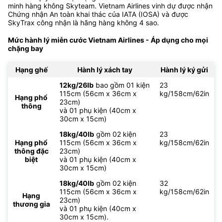
minh hàng không Skyteam. Vietnam Airlines vinh dự được nhận
Chứng nhận An toàn khai thác của IATA (IOSA) và được
SkyTrax công nhận là hãng hàng không 4 sao.
Mức hành lý miễn cước Vietnam Airlines - Áp dụng cho mọi
chặng bay
Hạng ghế
Hành lý xách tay
Hành lý ký gửi
12kg/26lb
bao gồm 01 kiện
23
115cm (56cm x 36cm x
kg/158cm/62in
Hạng phổ
23cm)
thông
và 01 phụ kiện (40cm x
30cm x 15cm)
18kg/40lb
gồm 02 kiện
23
Hạng phổ
115cm (56cm x 36cm x
kg/158cm/62in
thông đặc
23cm)
biệt
và 01 phụ kiện (40cm x
30cm x 15cm)
18kg/40lb
gồm 02 kiện
32
115cm (56cm x 36cm x
kg/158cm/62in
Hạng
23cm)
thương gia
và 01 phụ kiện (40cm x
30cm x 15cm).