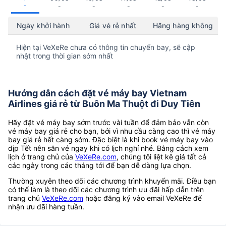
-
-
-
-
-
-
Ngày khởi hành
Giá vé rẻ nhất
Hãng hàng không
Hiện tại VeXeRe chưa có thông tin chuyến bay, sẽ cập
nhật trong thời gian sớm nhất
Hướng dẫn cách đặt vé máy bay Vietnam
Airlines giá rẻ từ Buôn Ma Thuột đi Duy Tiên
Hãy đặt vé máy bay sớm trước vài tuần để đảm bảo vẫn còn
vé máy bay giá rẻ cho bạn, bởi vì nhu cầu càng cao thì vé máy
bay giá rẻ hết càng sớm. Đặc biệt là khi book vé máy bay vào
dịp Tết nên săn vé ngay khi có lịch nghỉ nhé. Bằng cách xem
lịch ở trang chủ của
VeXeRe.com
, chúng tôi liệt kê giá tất cả
các ngày trong các tháng tới để bạn dễ dàng lựa chọn.
Thường xuyên theo dõi các chương trình khuyến mãi. Điều bạn
có thể làm là theo dõi các chương trình ưu đãi hấp dẫn trên
trang chủ
VeXeRe.com
hoặc đăng ký vào email VeXeRe để
nhận ưu đãi hàng tuần.