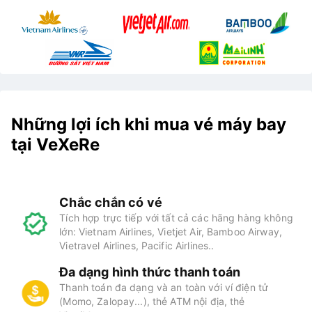
Những lợi ích khi mua vé máy bay
tại VeXeRe
Chắc chắn có vé
Tích hợp trực tiếp với tất cả các hãng hàng không
lớn: Vietnam Airlines, Vietjet Air, Bamboo Airway,
Vietravel Airlines, Pacific Airlines..
Đa dạng hình thức thanh toán
Thanh toán đa dạng và an toàn với ví điện tử
(Momo, Zalopay...), thẻ ATM nội địa, thẻ