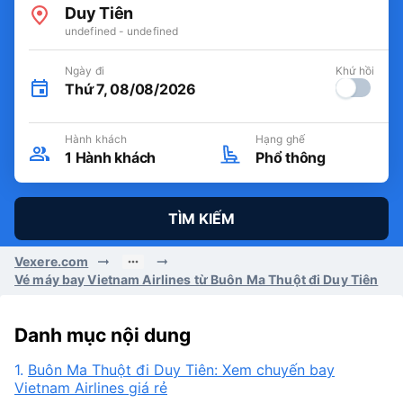
Duy Tiên
undefined - undefined
Ngày đi
Khứ hồi
Thứ 7, 08/08/2026
Hành khách
Hạng ghế
1
Hành khách
Phổ thông
TÌM KIẾM
Vexere.com
Vé máy bay Vietnam Airlines từ Buôn Ma Thuột đi Duy Tiên
Danh mục nội dung
1.
Buôn Ma Thuột đi Duy Tiên: Xem chuyến bay
Vietnam Airlines giá rẻ