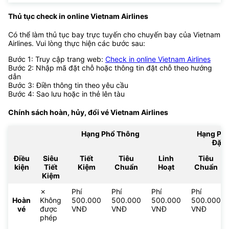
Thủ tục check in online Vietnam Airlines
Có thể làm thủ tục bay trực tuyến cho chuyến bay của Vietnam
Airlines. Vui lòng thực hiện các bước sau:
Bước 1: Truy cập trang web:
Check in online Vietnam Airlines
Bước 2: Nhập mã đặt chỗ hoặc thông tin đặt chỗ theo hướng
dẫn
Bước 3: Điền thông tin theo yêu cầu
Bước 4: Sao lưu hoặc in thẻ lên tàu
Chính sách hoàn, hủy, đổi vé
Vietnam Airlines
Hạng Phổ Thông
Hạng Ph
Đặc 
Điều
Siêu
Tiết
Tiêu
Linh
Tiêu
kiện
Tiết
Kiệm
Chuẩn
Hoạt
Chuẩn
Kiệm
✗
Phí
Phí
Phí
Phí
Hoàn
Không
500.000
500.000
500.000
500.000
vé
được
VNĐ
VNĐ
VNĐ
VNĐ
phép