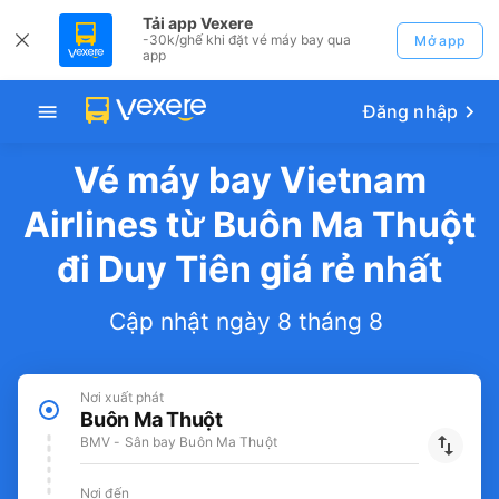
Tải app Vexere
-30k/ghế khi đặt vé máy bay qua
Mở app
app
Đăng nhập
Vé máy bay Vietnam
Airlines từ Buôn Ma Thuột
đi Duy Tiên giá rẻ nhất
Cập nhật ngày 8 tháng 8
Nơi xuất phát
Buôn Ma Thuột
BMV - Sân bay Buôn Ma Thuột
Nơi đến