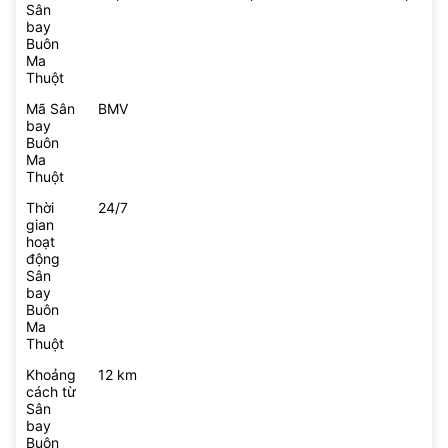
Sân
bay
Buôn
Ma
Thuột
Mã Sân
BMV
bay
Buôn
Ma
Thuột
Thời
24/7
gian
hoạt
động
Sân
bay
Buôn
Ma
Thuột
Khoảng
12 km
cách từ
Sân
bay
Buôn