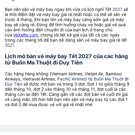
Bạn nên săn vé máy bay ngay khi vừa có lịch nghỉ Tết
2027
sẽ
là thời điểm đặt vé máy bay giá rẻ nhất hoặc có thể sẽ săn vé
trước 4 tháng. Khi bạn tìm vé máy bay càng sớm giá vé máy
bay sẽ càng rẻ. Đừng để tình huống cháy vé hoặc giá vé quá
cao ảnh hưởng đến chuyến đi của bạn lịch ở trang chủ
của
VeXeRe.com
, chúng tôi liệt kê giá của tất cả các ngày
trong các tháng tới để bạn dễ dàng săn vé máy bay giá rẻ tết
2027
.
Lịch mở bán vé máy bay Tết 2027 của các hãng
từ Buôn Ma Thuột đi Duy Tiên
Các hãng hàng không (Vietnam Airlines, Vietjet Air, Bamboo
Airways, Vietravel Airlines,
Pacific Airlines)
từ
Buôn Ma Thuột
đi
Duy Tiên
sẽ được mở bán vé trong 3 đợt. Đợt 1 từ giữa tháng 9
đến tháng 10, đợt 2 vào tháng 10 và tháng 11, đợt cuối là các
tháng còn lại đến Tết. Càng gần về các đợt bán vé cuối thì giá
vé càng mắc tốt hơn hết bạn nên săn vé máy bay từ các đợt 1
và đợt 2 để mua được vé với giá rẻ nhất nhé.