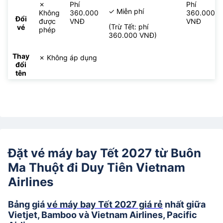
✗
Phí
Phí
✓ Miễn phí
Không
360.000
360.000
Đổi
được
VNĐ
VNĐ
(Trừ Tết: phí
vé
phép
360.000 VNĐ)
Thay
✗ Không áp dụng
đổi
tên
Đặt vé máy bay Tết 2027 từ Buôn
Ma Thuột đi Duy Tiên Vietnam
Airlines
Bảng giá
vé máy bay Tết 2027 giá rẻ
nhất giữa
Vietjet, Bamboo và Vietnam Airlines, Pacific