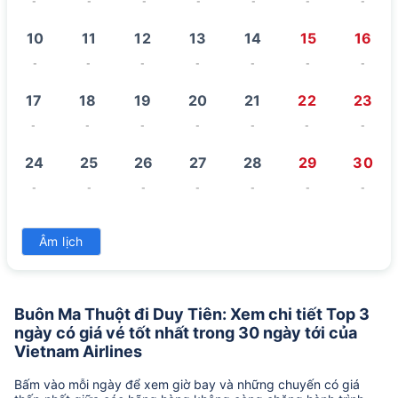
-
-
-
-
-
-
-
10
11
12
13
14
15
16
-
-
-
-
-
-
-
17
18
19
20
21
22
23
-
-
-
-
-
-
-
24
25
26
27
28
29
30
-
-
-
-
-
-
-
31
Âm lịch
-
Buôn Ma Thuột đi Duy Tiên: Xem chi tiết Top 3
ngày có giá vé tốt nhất trong 30 ngày tới của
Vietnam Airlines
Bấm vào mỗi ngày để xem giờ bay và những chuyến có giá